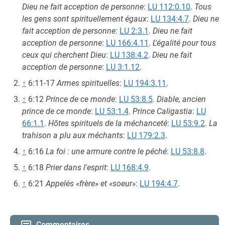
Dieu ne fait acception de personne
:
LU 112:0.10
.
Tous
les gens sont spirituellement égaux
:
LU 134:4.7
.
Dieu ne
fait acception de personne
:
LU 2:3.1
.
Dieu ne fait
acception de personne
:
LU 166:4.11
.
L'égalité pour tous
ceux qui cherchent Dieu
:
LU 138:4.2
.
Dieu ne fait
acception de personne
:
LU 3:1.12
.
↑
6:11-17
Armes spirituelles
:
LU 194:3.11
.
↑
6:12
Prince de ce monde
:
LU 53:8.5
.
Diable, ancien
prince de ce monde
:
LU 53:1.4
.
Prince Caligastia
:
LU
66:1.1
.
Hôtes spirituels de la méchanceté
:
LU 53:9.2
.
La
trahison a plu aux méchants
:
LU 179:2.3
.
↑
6:16
La foi : une armure contre le péché
:
LU 53:8.8
.
↑
6:18
Prier dans l'esprit
:
LU 168:4.9
.
↑
6:21
Appelés «frère» et «soeur»
:
LU 194:4.7
.
Commentaires