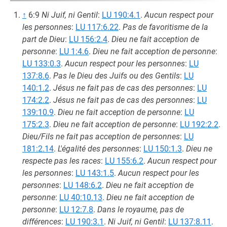
↑
6:9
Ni Juif, ni Gentil
:
LU 190:4.1
.
Aucun respect pour
les personnes
:
LU 117:6.22
.
Pas de favoritisme de la
part de Dieu
:
LU 156:2.4
.
Dieu ne fait acception de
personne
:
LU 1:4.6
.
Dieu ne fait acception de personne
:
LU 133:0.3
.
Aucun respect pour les personnes
:
LU
137:8.6
.
Pas le Dieu des Juifs ou des Gentils
:
LU
140:1.2
.
Jésus ne fait pas de cas des personnes
:
LU
174:2.2
.
Jésus ne fait pas de cas des personnes
:
LU
139:10.9
.
Dieu ne fait acception de personne
:
LU
175:2.3
.
Dieu ne fait acception de personne
:
LU 192:2.2
.
Dieu/Fils ne fait pas acception de personnes
:
LU
181:2.14
.
L'égalité des personnes
:
LU 150:1.3
.
Dieu ne
respecte pas les races
:
LU 155:6.2
.
Aucun respect pour
les personnes
:
LU 143:1.5
.
Aucun respect pour les
personnes
:
LU 148:6.2
.
Dieu ne fait acception de
personne
:
LU 40:10.13
.
Dieu ne fait acception de
personne
:
LU 12:7.8
.
Dans le royaume, pas de
différences
:
LU 190:3.1
.
Ni Juif, ni Gentil
:
LU 137:8.11
.