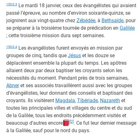
150:0.3
Le mardi 18 janvier, ceux des évangélistes qui avaient
passé l’épreuve, au nombre d’environ soixante-quinze, se
joignirent aux vingt-quatre chez
Zébédée
, à
Bethsaïde
, pour
se préparer à la troisième tournée de prédication en
Galilée
; cette troisième mission dura sept semaines.
150:0.4
Les évangélistes furent envoyés en mission par
groupes de cinq, tandis que
Jésus
et les douze se
déplacèrent ensemble la plupart du temps. Les apôtres
allaient deux par deux baptiser les croyants selon les
nécessités du moment. Pendant près de trois semaines,
Abner
et ses associés travaillèrent aussi avec les groupes
d’évangélistes, leur donnant des conseils et baptisant des
croyants. Ils visitèrent
Magdala
,
Tibériade
,
Nazareth
et
toutes les principales villes et villages du centre et du sud
de la Galilée, tous les endroits précédemment visités et
[2]
beaucoup d’autres encore
. Ce fut leur dernier message
à la Galilée, sauf pour le nord du pays.