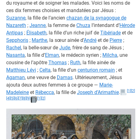
du royaume et de soigner les malades. Voici les noms de
ces dix femmes choisies et mandatées par Jésus :
Suzanne
, la fille de l’ancien
chazan de la synagogue de
Nazareth
;
Jeanne
, la femme de
Chuza
l’intendant d’
Hérode
Antipas
;
Élisabeth
, la fille d’un riche juif de
Tibériade
et de
Sepphoris
;
Marthe
, la sœur ainée d’
André
et de
Pierre
;
Rachel
, la belle-sœur de
Jude
, frère de sang de Jésus ;
Nasanta
, la fille d’
Elman
, le médecin syrien ;
Milcha
, une
cousine de l’apôtre
Thomas
;
Ruth
, la fille ainée de
Matthieu Lévi
;
Celta
, la fille d’un
centurion romain
; et
Agaman
, une veuve de
Damas
. Ultérieurement, Jésus
ajouta deux autres femmes à ce groupe —
Marie-
[1]
[2]
Madeleine
et
Rébecca
, la fille de
Joseph d’Arimathie
.
[4]
[5]
[6]
[7]
[8]
[9]
[1]
[2]