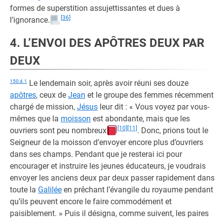
formes de superstition assujettissantes et dues à
[36]
l’ignorance.
4. L’ENVOI DES APÔTRES DEUX PAR
DEUX
150:4.1
Le lendemain soir, après avoir réuni ses douze
apôtres
, ceux de
Jean
et le groupe des femmes récemment
chargé de mission,
Jésus
leur dit : « Vous voyez par vous-
mêmes que la
moisson
est abondante, mais que les
[10]
[11]
ouvriers sont peu nombreux
. Donc, prions tout le
Seigneur de la moisson d’envoyer encore plus d’ouvriers
dans ses champs. Pendant que je resterai ici pour
encourager et instruire les jeunes éducateurs, je voudrais
envoyer les anciens deux par deux passer rapidement dans
toute la
Galilée
en prêchant l’évangile du royaume pendant
qu’ils peuvent encore le faire commodément et
paisiblement. » Puis il désigna, comme suivent, les paires