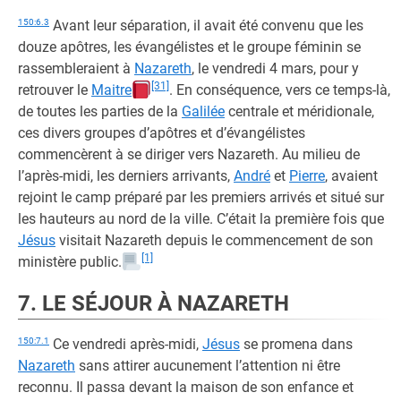
150:6.3
Avant leur séparation, il avait été convenu que les
douze apôtres, les évangélistes et le groupe féminin se
rassembleraient à
Nazareth
, le vendredi 4 mars, pour y
[31]
retrouver le
Maitre
. En conséquence, vers ce temps-là,
de toutes les parties de la
Galilée
centrale et méridionale,
ces divers groupes d’apôtres et d’évangélistes
commencèrent à se diriger vers Nazareth. Au milieu de
l’après-midi, les derniers arrivants,
André
et
Pierre
, avaient
rejoint le camp préparé par les premiers arrivés et situé sur
les hauteurs au nord de la ville. C’était la première fois que
Jésus
visitait Nazareth depuis le commencement de son
[1]
ministère public.
7. LE SÉJOUR À NAZARETH
150:7.1
Ce vendredi après-midi,
Jésus
se promena dans
Nazareth
sans attirer aucunement l’attention ni être
reconnu. Il passa devant la maison de son enfance et