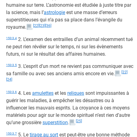
humaine sur terre. L’astronomie est étudiée à juste titre par
la science, mais l’
astrologie
est une masse d’erreurs
superstitieuses qui n’a pas sa place dans l’évangile du
[22]
[23]
[36]
royaume.
150:3.4
2. L’examen des entrailles d’un animal récemment tué
ne peut rien révéler sur le temps, ni sur les évènements
futurs, ni sur le résultat des affaires humaines.
150:3.5
3. L’esprit d’un mort ne revient pas communiquer avec
[22]
sa famille ou avec ses anciens amis encore en vie.
[24]
150:3.6
4. Les
amulettes
et les
reliques
sont impuissantes à
guérir les maladies, à empêcher les désastres ou à
influencer les mauvais esprits. La croyance à ces moyens
matériels pour agir sur le monde spirituel n’est rien d’autre
[25]
qu’une grossière
superstition
.
150:3.7
5. Le
tirage au sort
est peut-être une bonne méthode