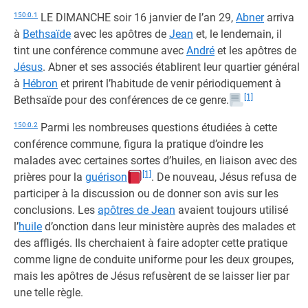
150:0.1
LE DIMANCHE soir 16 janvier de l’an 29,
Abner
arriva
à
Bethsaïde
avec les apôtres de
Jean
et, le lendemain, il
tint une conférence commune avec
André
et les apôtres de
Jésus
. Abner et ses associés établirent leur quartier général
à
Hébron
et prirent l’habitude de venir périodiquement à
[1]
Bethsaïde pour des conférences de ce genre.
150:0.2
Parmi les nombreuses questions étudiées à cette
conférence commune, figura la pratique d’oindre les
malades avec certaines sortes d’huiles, en liaison avec des
[1]
prières pour la
guérison
. De nouveau, Jésus refusa de
participer à la discussion ou de donner son avis sur les
conclusions. Les
apôtres de Jean
avaient toujours utilisé
l’
huile
d’onction dans leur ministère auprès des malades et
des affligés. Ils cherchaient à faire adopter cette pratique
comme ligne de conduite uniforme pour les deux groupes,
mais les apôtres de Jésus refusèrent de se laisser lier par
une telle règle.