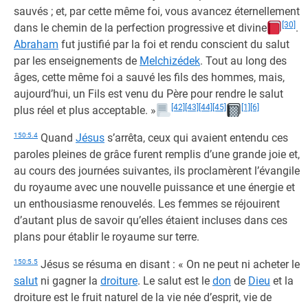
sauvés ; et, par cette même foi, vous avancez éternellement
[30]
dans le chemin de la perfection progressive et divine
.
Abraham
fut justifié par la foi et rendu conscient du salut
par les enseignements de
Melchizédek
. Tout au long des
âges, cette même foi a sauvé les fils des hommes, mais,
aujourd’hui, un Fils est venu du Père pour rendre le salut
[42]
[43]
[44]
[45]
[1]
[6]
plus réel et plus acceptable. »
150:5.4
Quand
Jésus
s’arrêta, ceux qui avaient entendu ces
paroles pleines de grâce furent remplis d’une grande joie et,
au cours des journées suivantes, ils proclamèrent l’évangile
du royaume avec une nouvelle puissance et une énergie et
un enthousiasme renouvelés. Les femmes se réjouirent
d’autant plus de savoir qu’elles étaient incluses dans ces
plans pour établir le royaume sur terre.
150:5.5
Jésus se résuma en disant : « On ne peut ni acheter le
salut
ni gagner la
droiture
. Le salut est le
don
de
Dieu
et la
droiture est le fruit naturel de la vie née d’esprit, vie de