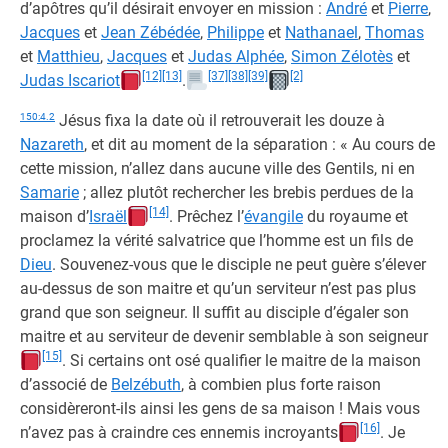
d’apôtres qu’il désirait envoyer en mission :
André
et
Pierre
,
Jacques
et
Jean Zébédée
,
Philippe
et
Nathanael
,
Thomas
et
Matthieu
,
Jacques
et
Judas Alphée
,
Simon Zélotès
et
[12]
[13]
[37]
[38]
[39]
[2]
Judas Iscariot
.
150:4.2
Jésus fixa la date où il retrouverait les douze à
Nazareth
, et dit au moment de la séparation : « Au cours de
cette mission, n’allez dans aucune ville des Gentils, ni en
Samarie
; allez plutôt rechercher les brebis perdues de la
[14]
maison d’
Israël
. Prêchez l’
évangile
du royaume et
proclamez la vérité salvatrice que l’homme est un fils de
Dieu
. Souvenez-vous que le disciple ne peut guère s’élever
au-dessus de son maitre et qu’un serviteur n’est pas plus
grand que son seigneur. Il suffit au disciple d’égaler son
maitre et au serviteur de devenir semblable à son seigneur
[15]
. Si certains ont osé qualifier le maitre de la maison
d’associé de
Belzébuth
, à combien plus forte raison
considèreront-ils ainsi les gens de sa maison ! Mais vous
[16]
n’avez pas à craindre ces ennemis incroyants
. Je