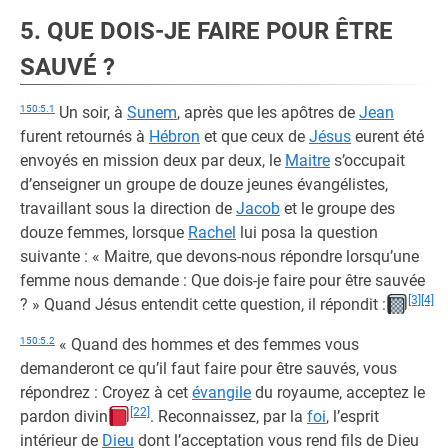
5. QUE DOIS-JE FAIRE POUR ÊTRE
SAUVÉ ?
150:5.1
Un soir, à
Sunem
, après que les apôtres de
Jean
furent retournés à
Hébron
et que ceux de
Jésus
eurent été
envoyés en mission deux par deux, le
Maitre
s’occupait
d’enseigner un groupe de douze jeunes évangélistes,
travaillant sous la direction de
Jacob
et le groupe des
douze femmes, lorsque
Rachel
lui posa la question
suivante : « Maitre, que devons-nous répondre lorsqu’une
femme nous demande : Que dois-je faire pour être sauvée
[3]
[4]
? » Quand Jésus entendit cette question, il répondit :
150:5.2
« Quand des hommes et des femmes vous
demanderont ce qu’il faut faire pour être sauvés, vous
répondrez : Croyez à cet
évangile
du royaume, acceptez le
[22]
pardon divin
. Reconnaissez, par la
foi
, l’esprit
intérieur de
Dieu
dont l’acceptation vous rend fils de Dieu