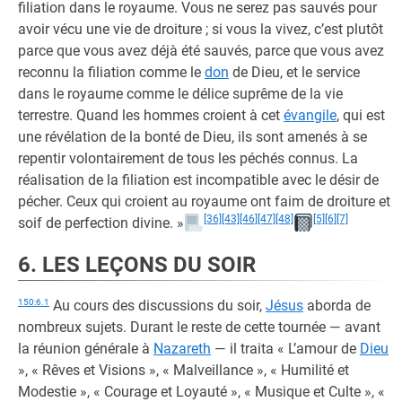
filiation dans le royaume. Vous ne serez pas sauvés pour
avoir vécu une vie de droiture ; si vous la vivez, c’est plutôt
parce que vous avez déjà été sauvés, parce que vous avez
reconnu la filiation comme le
don
de Dieu, et le service
dans le royaume comme le délice suprême de la vie
terrestre. Quand les hommes croient à cet
évangile
, qui est
une révélation de la bonté de Dieu, ils sont amenés à se
repentir volontairement de tous les péchés connus. La
réalisation de la filiation est incompatible avec le désir de
pécher. Ceux qui croient au royaume ont faim de droiture et
[36]
[43]
[46]
[47]
[48]
[5]
[6]
[7]
soif de perfection divine. »
6. LES LEÇONS DU SOIR
150:6.1
Au cours des discussions du soir,
Jésus
aborda de
nombreux sujets. Durant le reste de cette tournée — avant
la réunion générale à
Nazareth
— il traita « L’amour de
Dieu
», « Rêves et Visions », « Malveillance », « Humilité et
Modestie », « Courage et Loyauté », « Musique et Culte », «