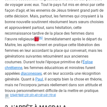
de voyager avec eux. Tout le pays fut mis en émoi par cette
façon d’agir, et les ennemis de Jésus tirèrent grand parti de
cette décision. Mais, partout, les femmes qui croyaient à la
bonne nouvelle soutinrent résolument leurs sœurs choisies
et approuvèrent partout, sans hésitation, cette
reconnaissance tardive de la place des femmes dans
[6]
l’œuvre religieuse
. Immédiatement après le départ du
Maitre, les apôtres mirent en pratique cette libération des
femmes en leur accordant la place qui convenait, mais les
générations suivantes retournèrent aux anciennes
coutumes. Durant toute l’époque primitive de l’
Église
chrétienne
, les femmes éducatrices et ministres furent
appelées
diaconesses
,
et on leur accorda une récognition
générale. Quant à
Paul
, il accepta bien la chose en théorie,
mais ne l’incorpora jamais réellement dans son attitude et
trouva personnellement difficile de la mettre en pratique.
[2]
[4]
[7]
[8]
[12]
[13]
[14]
[15]
[16]
[17]
[18]