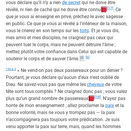
vous déclare qu’il n’y a rien
de secret
qui ne doive être
[17]
révélé, ni rien de caché qui ne doive être connu
. Ce
que je vous ai enseigné en privé, prêchez-le avec sagesse
en public. Ce que je vous ai révélé à l’intérieur de la maison,
vous le crierez en son temps sur les
toits
. Et je vous dis,
mes amis et mes disciples, ne craignez pas ceux qui
peuvent tuer le corps, mais ne peuvent détruire l’âme ;
mettez plutôt votre confiance dans Celui qui est capable de
[6]
soutenir le corps et de sauver l’âme.
150:4.3
« Ne vend-on pas deux passereaux pour un denier ?
Pourtant, je vous déclare qu’aucun d’eux n’est oublié de
Dieu. Ne savez-vous pas que même les
cheveux
de votre
tête sont tous comptés ? Ne craignez donc pas ; vous valez
[18]
plus qu’un grand nombre de passereaux
. N’ayez pas
honte de mon enseignement ; allez proclamer la
paix
et la
bonne volonté, mais ne vous y trompez pas — la paix
n’accompagnera pas toujours votre prédication. Je suis
venu apporter la paix sur terre, mais, quand les hommes