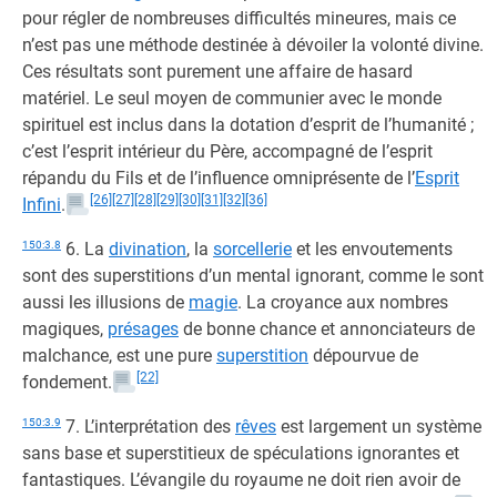
pour régler de nombreuses difficultés mineures, mais ce
n’est pas une méthode destinée à dévoiler la volonté divine.
Ces résultats sont purement une affaire de hasard
matériel. Le seul moyen de communier avec le monde
spirituel est inclus dans la dotation d’esprit de l’humanité ;
c’est l’esprit intérieur du Père, accompagné de l’esprit
répandu du Fils et de l’influence omniprésente de l’
Esprit
[26]
[27]
[28]
[29]
[30]
[31]
[32]
[36]
Infini
.
150:3.8
6. La
divination
, la
sorcellerie
et les envoutements
sont des superstitions d’un mental ignorant, comme le sont
aussi les illusions de
magie
. La croyance aux nombres
magiques,
présages
de bonne chance et annonciateurs de
malchance, est une pure
superstition
dépourvue de
[22]
fondement.
150:3.9
7. L’interprétation des
rêves
est largement un système
sans base et superstitieux de spéculations ignorantes et
fantastiques. L’évangile du royaume ne doit rien avoir de