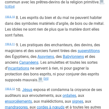
commun avec les prêtres-devins de la religion primitive.
[33]
[34]
150:3.10
8. Les esprits du bien et du mal ne peuvent habiter
dans des symboles matériels d’argile, de bois ou de métal.
Les idoles ne sont rien de plus que la matière dont elles
sont faites.
150:3.11
9. Les pratiques des enchanteurs, des devins, des
magiciens et des sorciers furent tirées des
superstitions
des Égyptiens, des
Assyriens
, des
Babyloniens
et des
anciens
Cananéens
. Les amulettes et toutes les sortes
d’
incantations
ne servent à rien, ni pour gagner la
protection des bons esprits, ni pour conjurer des esprits
[35]
supposés mauvais.
150:3.12
10.
Jésus
exposa et condamna la croyance de ses
auditeurs aux envoutements, aux
ordalies
, aux
ensorcèlements
, aux malédictions, aux
signes
, aux
mandragores
, aux
cordes à nœuds
et à toutes les autres