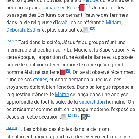
des banquets du nouveau palais d’
Hérode
, qui était absent
[8]
pour un séjour à
Juliade
en
Pérée
. Jeanne lut des
passages des Écritures concernant l’œuvre des femmes
dans la vie religieuse d’
Israël
, en se référant à
Miriam
,
[20]
Déborah
,
Esther
et plusieurs autres.
150:3.2
Tard dans la soirée, Jésus fit au groupe réuni une
mémorable allocution sur « La Magie et la Superstition ». À
cette époque, l’apparition d’une étoile brillante et supposée
nouvelle était considérée comme le signe qu’un grand
[9]
homme était né sur terre
. On avait observé récemment
l’une de ces
étoiles
, et André demanda à Jésus si ces
croyances étaient bien fondées. Dans sa longue réponse à
la question d’André, le
Maitre
se lança dans une analyse
approfondie de tout le sujet de la
superstition
humaine. On
peut résumer comme suit, en langage moderne, l’exposé de
[21]
[35]
[2]
Jésus en cette occasion :
150:3.3
1. Les orbites des étoiles dans le ciel n’ont
absolument aucun rapport avec les évènements de la vie