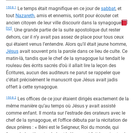
150:8.1
Le temps était magnifique en ce jour de
sabbat
, et
tout
Nazareth
, amis et ennemis, sortit pour écouter cet
ancien citoyen de leur ville discourir dans la synagogue
[32]
. Une grande partie de la suite apostolique dut rester
dehors, car il n’y avait pas assez de place pour tous ceux
qui étaient venus l’entendre. Alors qu’il était jeune homme,
Jésus
avait souvent pris la parole dans ce lieu de culte. Ce
matin-là, tandis que le chef de la synagogue lui tendait le
rouleau des écrits sacrés d’où il allait lire la leçon des
Écritures, aucun des auditeurs ne parut se rappeler que
c’était précisément le manuscrit que Jésus avait jadis
offert à cette synagogue.
150:8.2
Les offices de ce jour étaient dirigés exactement de la
même manière qu’au temps où Jésus y avait assisté
comme enfant. Il monta sur l’estrade des orateurs avec le
chef de la synagogue, et l’office débuta par la récitation de
deux prières : « Béni est le Seigneur, Roi du monde, qui