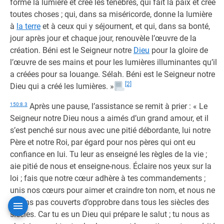
forme la lumière et crée les ténèbres, qui fait la paix et crée
toutes choses ; qui, dans sa miséricorde, donne la lumière
à
la terre
et à ceux qui y séjournent, et qui, dans sa bonté,
jour après jour et chaque jour, renouvèle l’œuvre de la
création. Béni est le Seigneur notre
Dieu
pour la gloire de
l’œuvre de ses mains et pour les lumières illuminantes qu’il
a créées pour sa louange. Sélah. Béni est le Seigneur notre
[2]
Dieu qui a créé les lumières. »
150:8.3
Après une pause, l’assistance se remit à prier : « Le
Seigneur notre Dieu nous a aimés d’un grand amour, et il
s’est penché sur nous avec une pitié débordante, lui notre
Père et notre Roi, par égard pour nos pères qui ont eu
confiance en lui. Tu leur as enseigné les règles de la vie ;
aie pitié de nous et enseigne-nous. Éclaire nos yeux sur la
loi ; fais que notre cœur adhère à tes commandements ;
unis nos cœurs pour aimer et craindre ton nom, et nous ne
serons pas couverts d’opprobre dans tous les siècles des
siècles. Car tu es un Dieu qui prépare le salut ; tu nous as