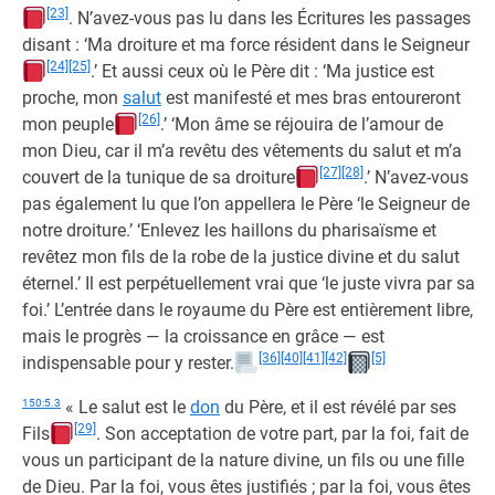
[23]
. N’avez-vous pas lu dans les Écritures les passages
disant : ‘Ma droiture et ma force résident dans le Seigneur
[24]
[25]
.’ Et aussi ceux où le Père dit : ‘Ma justice est
proche, mon
salut
est manifesté et mes bras entoureront
[26]
mon peuple
.’ ‘Mon âme se réjouira de l’amour de
mon Dieu, car il m’a revêtu des vêtements du salut et m’a
[27]
[28]
couvert de la tunique de sa droiture
.’ N’avez-vous
pas également lu que l’on appellera le Père ‘le Seigneur de
notre droiture.’ ‘Enlevez les haillons du pharisaïsme et
revêtez mon fils de la robe de la justice divine et du salut
éternel.’ Il est perpétuellement vrai que ‘le juste vivra par sa
foi.’ L’entrée dans le royaume du Père est entièrement libre,
mais le progrès — la croissance en grâce — est
[36]
[40]
[41]
[42]
[5]
indispensable pour y rester.
150:5.3
« Le salut est le
don
du Père, et il est révélé par ses
[29]
Fils
. Son acceptation de votre part, par la foi, fait de
vous un participant de la nature divine, un fils ou une fille
de Dieu. Par la foi, vous êtes justifiés ; par la foi, vous êtes