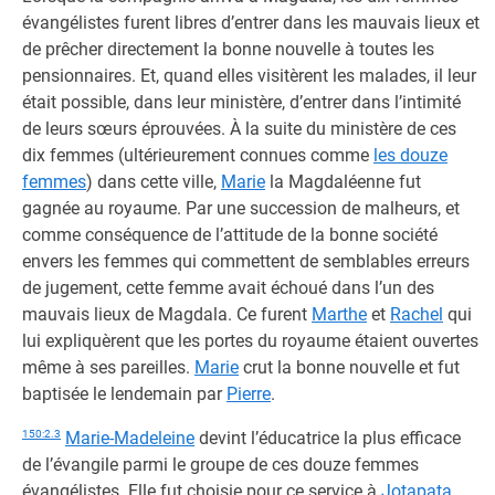
évangélistes furent libres d’entrer dans les mauvais lieux et
de prêcher directement la bonne nouvelle à toutes les
pensionnaires. Et, quand elles visitèrent les malades, il leur
était possible, dans leur ministère, d’entrer dans l’intimité
de leurs sœurs éprouvées. À la suite du ministère de ces
dix femmes (ultérieurement connues comme
les douze
femmes
) dans cette ville,
Marie
la Magdaléenne fut
gagnée au royaume. Par une succession de malheurs, et
comme conséquence de l’attitude de la bonne société
envers les femmes qui commettent de semblables erreurs
de jugement, cette femme avait échoué dans l’un des
mauvais lieux de Magdala. Ce furent
Marthe
et
Rachel
qui
lui expliquèrent que les portes du royaume étaient ouvertes
même à ses pareilles.
Marie
crut la bonne nouvelle et fut
baptisée le lendemain par
Pierre
.
150:2.3
Marie-Madeleine
devint l’éducatrice la plus efficace
de l’évangile parmi le groupe de ces douze femmes
évangélistes. Elle fut choisie pour ce service à
Jotapata
,