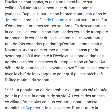
l’atelier de charpentier, et resta une demi-heure sur la
colline où il aimait tellement aller durant sa prime
jeunesse. Depuis le jour de son baptème par
Jean
dans le
Jourdain
, jamais le
Fils de l’Homme
n’avait senti un tel flot
d’émotions humaines remuer son âme. En descendant de
la colline, il entendit le son familier des coups de trompette
annonçant le coucher du soleil, comme il les avait tant et
tant de fois entendus pendant qu’enfant il grandissait à
Nazareth. Avant de retourner au camp, il passa par la
synagogue où il avait été à l’école et se plongea dans de
nombreuses réminiscences du temps de son enfance. Au
début de la journée, Jésus avait envoyé
Thomas
s’entendre
avec le chef de la synagogue pour qu’il puisse prêcher à
l’office matinal du sabbat.
150:7.2
La population de Nazareth n’avait jamais été réputée
pour la piété et la droiture de sa vie. Au cours des années,
ce village fut de plus en plus contaminé par la basse
moralité de
Sepphoris
, la ville voisine. Durant toute la