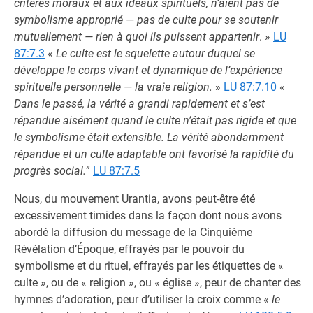
critères moraux et aux idéaux spirituels, n’aient pas de
symbolisme approprié — pas de culte pour se soutenir
mutuellement — rien à quoi ils puissent appartenir
. »
LU
87:7.3
«
Le culte est le squelette autour duquel se
développe le corps vivant et dynamique de l’expérience
spirituelle personnelle — la vraie religion.
»
LU 87:7.10
«
Dans le passé, la vérité a grandi rapidement et s’est
répandue aisément quand le culte n’était pas rigide et que
le symbolisme était extensible. La vérité abondamment
répandue et un culte adaptable ont favorisé la rapidité du
progrès social.
”
LU 87:7.5
Nous, du mouvement Urantia, avons peut-être été
excessivement timides dans la façon dont nous avons
abordé la diffusion du message de la Cinquième
Révélation d’Époque, effrayés par le pouvoir du
symbolisme et du rituel, effrayés par les étiquettes de «
culte », ou de « religion », ou « église », peur de chanter des
hymnes d’adoration, peur d’utiliser la croix comme «
le