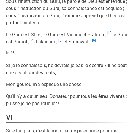
Sous l’instruction du Guru, la parole de Dieu est entendue ;
sous l’instruction du Guru, sa connaissance est acquise ;
sous l’instruction du Guru, l’homme apprend que Dieu est
partout contenu.
[3]
Le Guru est Shiv ; le Guru est Vishnu et Brahma ;
le Guru
[4]
[5]
[6]
est Pārbati,
Lakhshmi,
et Saraswati.
[ p. 68 ]
Si je le connaissais, ne devrais-je pas le décrire ? Il ne peut
être décrit par des mots,
Mon gourou m’a expliqué une chose :
Qu’il n’y a qu’un seul Donateur pour tous les êtres vivants ;
puissé-je ne pas l’oublier !
VI
Si je Lui plais, c’est là mon lieu de pèlerinage pour me