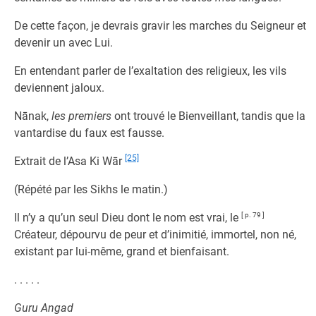
De cette façon, je devrais gravir les marches du Seigneur et
devenir un avec Lui.
En entendant parler de l’exaltation des religieux, les vils
deviennent jaloux.
Nānak,
les premiers
ont trouvé le Bienveillant, tandis que la
vantardise du faux est fausse.
[25]
Extrait de l’Asa Ki Wār
(Répété par les Sikhs le matin.)
Il n’y a qu’un seul Dieu dont le nom est vrai, le
[ p. 79 ]
Créateur, dépourvu de peur et d’inimitié, immortel, non né,
existant par lui-même, grand et bienfaisant.
. . . . .
Guru Angad