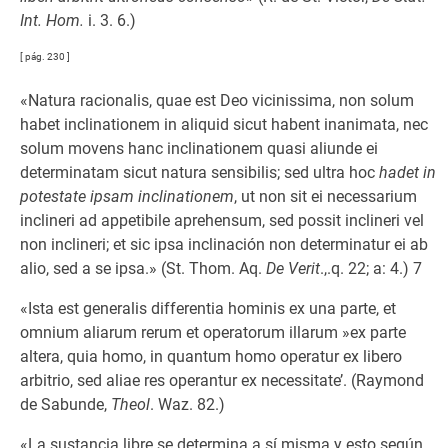
Int. Hom.
i. 3. 6.)
[ pág. 230 ]
«Natura racionalis, quae est Deo vicinissima, non solum
habet inclinationem in aliquid sicut habent inanimata, nec
solum movens hanc inclinationem quasi aliunde ei
determinatam sicut natura sensibilis; sed ultra hoc
hadet in
potestate ipsam inclinationem
, ut non sit ei necessarium
inclineri ad appetibile aprehensum, sed possit inclineri vel
non inclineri; et sic ipsa inclinación non determinatur ei ab
alio, sed a se ipsa.» (St. Thom. Aq.
De Verit
.,.q. 22; a: 4.) 7
«Ista est generalis differentia hominis ex una parte, et
omnium aliarum rerum et operatorum illarum »ex parte
altera, quia homo, in quantum homo operatur ex libero
arbitrio, sed aliae res operantur ex necessitate’. (Raymond
de Sabunde,
Theol
. Waz. 82.)
«La sustancia libre se determina a sí misma y esto según