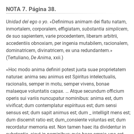
NOTA 7. Página 38.
Unidad del ego o yo
. «Definimus animam dei flatu natam,
inmortalem, corporalem, effigiatam,
substantia simplicem
,
de suo sapientem, varie procedentem, liberam arbitrii,
accedentiis obnoxiam, per ingenia mutabilem, racionalem,
dominatricem, divinatricem, ex una redundantem.»
(Tertuliano,
De Anima
, xxii.)
«Hoc modo anima definiri potest juxta suae proprietatem
naturae: anima seu animus est Spiritus intelectualis,
racionalis, semper in motu, semper vivens, bonae
malaeque voluntatis capax. … Atque secundum officium
operis sui variis nuncupatur nominibus: anima est, dum
vivificat; dum contemplatur espírituus est; dum sensi
sensus est; dum sapit animus est; dum _ intelligit mens est;
dum discernit ratio est; dum_consiente voluntas est; dum
recordatur memoria est. Non tamen haec ita dividentur in