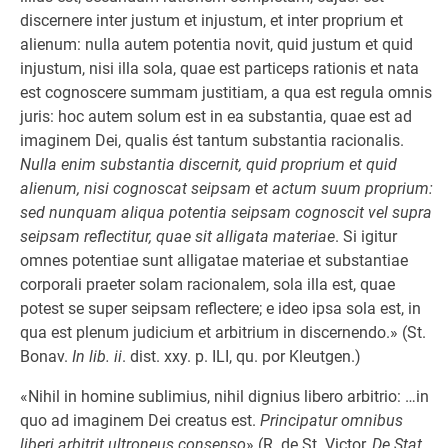
discernere inter justum et injustum, et inter proprium et
alienum: nulla autem potentia novit, quid justum et quid
injustum, nisi illa sola, quae est particeps rationis et nata
est cognoscere summam justitiam, a qua est regula omnis
juris: hoc autem solum est in ea substantia, quae est ad
imaginem Dei, qualis ést tantum substantia racionalis.
Nulla enim substantia discernit, quid proprium et quid
alienum, nisi cognoscat seipsam et actum suum proprium:
sed nunquam aliqua potentia seipsam cognoscit vel supra
seipsam reflectitur, quae sit alligata materiae
. Si igitur
omnes potentiae sunt alligatae materiae et substantiae
corporali praeter solam racionalem, sola illa est, quae
potest se super seipsam reflectere; e ideo ipsa sola est, in
qua est plenum judicium et arbitrium in discernendo.» (St.
Bonav.
In lib. ii
. dist. xxy. p. ILI, qu. por Kleutgen.)
«Nihil in homine sublimius, nihil dignius libero arbitrio: …in
quo ad imaginem Dei creatus est.
Principatur omnibus
liberi arbitrit ultroneus consenso
» (R. de St. Victor,
De Stat.