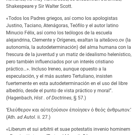
Shakespeare y Sir Walter Scott.
«Todos los Padres griegos, así como los apologistas
Justino, Taciano, Atenágoras, Teófilo y el autor latino
Minucio Félix, así como los teólogos de la escuela
alejandrina, Clemente y Orígenes, exaltan la aiteãovo.ov (la
autonomía, la autodeterminación) del alma humana con la
frescura de la juventud y un matiz de idealismo helenístico,
pero también influenciados por un interés cristiano
práctico…». Incluso Ireneo, aunque opuesto a la
especulación, y el más austero Tertuliano, insisten
fuertemente en esta autodeterminación en el uso del libre
albedrío, desde el punto de vista práctico y moral”.
(Hagenbach,
Hist . of Doctrines
, § 57.)
‘Ελεύθερον και αύτεξούσιον έποίησεν ό θεός άνθρωπον.’
(Ath.
ad Autol
. ii. 27.)
«Liberum et sui arbitrii et suae potestatis invenio hominem