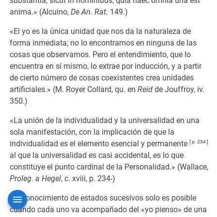
substantia, sicut in nominibus; quia haec omnia una est
anima.» (Alcuino,
De An. Rat.
149.)
«El yo es la única unidad que nos da la naturaleza de
forma inmediata; no lo encontramos en ninguna de las
cosas que observamos. Pero el entendimiento, que lo
encuentra en sí mismo, lo extrae por inducción, y a partir
de cierto número de cosas coexistentes crea unidades
artificiales.» (M. Royer Collard, qu. en
Reid
de Jouffroy, iv.
350.)
«La unión de la individualidad y la universalidad en una
sola manifestación, con la implicación de que la
individualidad es el elemento esencial y permanente
[ p. 234 ]
al que la universalidad es casi accidental, es lo que
constituye el punto cardinal de la Personalidad.» (Wallace,
Proleg. a Hegel
, c. xviii, p. 234-)
«El conocimiento de estados sucesivos solo es posible
cuando cada uno va acompañado del «yo pienso» de una