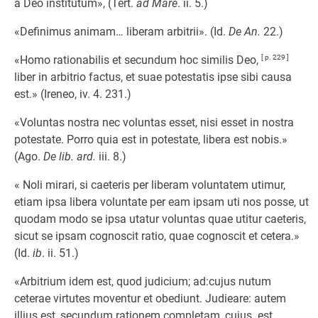
a Deo institutum», (Tert.
ad Mare
. ii. 5.)
«Definimus animam… liberam arbitrii». (Id.
De An.
22.)
«Homo rationabilis et secundum hoc similis Deo,
[ p. 229 ]
liber in arbitrio factus, et suae potestatis ipse sibi causa
est.» (Ireneo, iv. 4. 231.)
«Voluntas nostra nec voluntas esset, nisi esset in nostra
potestate. Porro quia est in potestate, libera est nobis.»
(Ago.
De lib. ard.
iii. 8.)
« Noli mirari, si caeteris per liberam voluntatem utimur,
etiam ipsa libera voluntate per eam ipsam uti nos posse, ut
quodam modo se ipsa utatur voluntas quae utitur caeteris,
sicut se ipsam cognoscit ratio, quae cognoscit et cetera.»
(Id.
ib
. ii. 51.)
«Arbitrium idem est, quod judicium; ad:cujus nutum
ceterae virtutes moventur et obediunt. Judieare: autem
illius est, secundum rationem completam, cujus. est