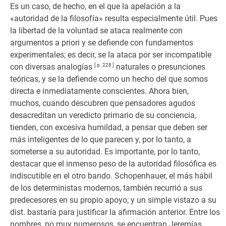
Es un caso, de hecho, en el que la apelación a la
«autoridad de la filosofía» resulta especialmente útil. Pues
la libertad de la voluntad se ataca realmente con
argumentos a priori y se defiende con fundamentos
experimentales; es decir, se la ataca por ser incompatible
con diversas analogías
[ p. 228 ]
naturales o presunciones
teóricas, y se la defiende como un hecho del que somos
directa e inmediatamente conscientes. Ahora bien,
muchos, cuando descubren que pensadores agudos
desacreditan un veredicto primario de su conciencia,
tienden, con excesiva humildad, a pensar que deben ser
más inteligentes de lo que parecen y, por lo tanto, a
someterse a su autoridad. Es importante, por lo tanto,
destacar que el inmenso peso de la autoridad filosófica es
indiscutible en el otro bando. Schopenhauer, el más hábil
de los deterministas modernos, también recurrió a sus
predecesores en su propio apoyo; y un simple vistazo a su
dist. bastaría para justificar la afirmación anterior. Entre los
nombres, no muy numerosos, se encuentran Jeremías,