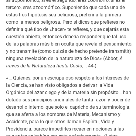
antropomórfico; si es el segundo, eres zoomorfo; si es el
tercero, eres azoomórfico. Suponiendo que cada una de
estas tres hipótesis sea peligrosa, preferiría la primera
como la menos peligrosa. Pero si dices que prefieres no
definir a qué tipo de «hacer» te refieres, y que dejarás esta
cuestión abierta, entonces debería responder que tal uso
de las palabras más bien oculta que revela el pensamiento,
y no transmite (como quizás de hecho pretende transmitir)
ninguna revelación de la naturaleza de Dios» (Abbot,
A
través de la Naturaleza hasta Cristo
, i. 44-)
«… Quienes, por un escrupuloso respeto a los intereses de
la Ciencia, se han visto obligados a derivar la Vida
Orgánica del azar ciego y de la materia sin propósito… han
dotado sus principios originales de tanta razón y poder de
desarrollo interno, que solo el capricho de su terminología,
que se aferra a los nombres de Materia, Mecanismo y
Accidente, para lo que otros llaman Espíritu, Vida y
Providencia, parece impedirles recaer en nociones a las