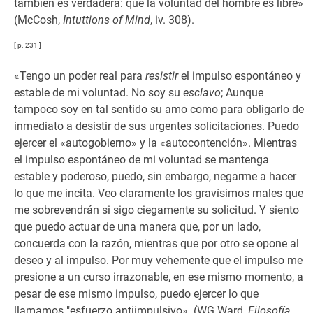
también es verdadera: que la voluntad del hombre es libre»
(McCosh,
Intuttions of Mind
, iv. 308).
[ p. 231 ]
«Tengo un poder real para
resistir
el impulso espontáneo y
estable de mi voluntad. No soy su
esclavo
; Aunque
tampoco soy en tal sentido su amo como para obligarlo de
inmediato a desistir de sus urgentes solicitaciones. Puedo
ejercer el «autogobierno» y la «autocontención». Mientras
el impulso espontáneo de mi voluntad se mantenga
estable y poderoso, puedo, sin embargo, negarme a hacer
lo que me incita. Veo claramente los gravísimos males que
me sobrevendrán si sigo ciegamente su solicitud. Y siento
que puedo actuar de una manera que, por un lado,
concuerda con la razón, mientras que por otro se opone al
deseo y al impulso. Por muy vehemente que el impulso me
presione a un curso irrazonable, en ese mismo momento, a
pesar de ese mismo impulso, puedo ejercer lo que
llamamos "esfuerzo antiimpulsivo». (WG Ward,
Filosofía