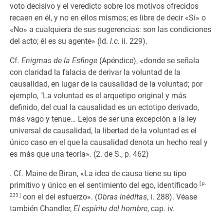
voto decisivo y el veredicto sobre los motivos ofrecidos
recaen en él, y no en ellos mismos; es libre de decir «Sí» o
«No» a cualquiera de sus sugerencias: son las condiciones
del acto; él es su agente» (Id.
l.c.
ii. 229).
Cf.
Enigmas de la Esfinge
(Apéndice), «donde se señala
con claridad la falacia de derivar la voluntad de la
causalidad, en lugar de la causalidad de la voluntad; por
ejemplo, "La voluntad es el arquetipo original y más
definido, del cual la causalidad es un ectotipo derivado,
más vago y tenue… Lejos de ser una excepción a la ley
universal de causalidad, la libertad de la voluntad es el
único caso en el que la causalidad denota un hecho real y
es más que una teoría». (2. de S., p. 462)
. Cf. Maine de Biran, «La idea de causa tiene su tipo
primitivo y único en el sentimiento del ego, identificado
[ p.
233 ]
con el del esfuerzo». (
Obras inéditas
, i. 288). Véase
también Chandler,
El espíritu del hombre
, cap. iv.