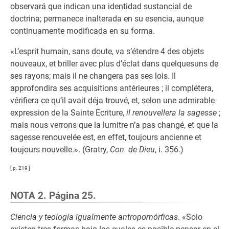
observará que indican una identidad sustancial de
doctrina; permanece inalterada en su esencia, aunque
continuamente modificada en su forma.
«L’esprit humain, sans doute, va s’étendre 4 des objets
nouveaux, et briller avec plus d’éclat dans quelquesuns de
ses rayons; mais il ne changera pas ses lois. Il
approfondira ses acquisitions antérieures ; il complétera,
vérifiera ce qu’il avait déja trouvé, et, selon une admirable
expression de la Sainte Ecriture,
il renouvellera la sagesse
;
mais nous verrons que la lumitre n’a pas changé, et que la
sagesse renouvelée est, en effet, toujours ancienne et
toujours nouvelle.». (Gratry,
Con. de Dieu
, i. 356.)
[ p. 219 ]
NOTA 2. Página 25.
Ciencia y teología igualmente antropomórficas
. «Solo