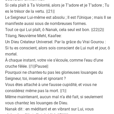
Si cela plaît à Ta Volonté, alors je T’adore et je T’adore ; Tu
es le trésor de la vertu. ||21||
Le Seigneur Lui-même est absolu ; Il est l’Unique ; mais Il se
manifeste aussi sous de nombreuses formes.
Tout ce qui Lui plaît, ô Nanak, cela seul est bon. ||22||2||
Tilang, Neuvième Mehl, Kaafee:
Un Dieu Créateur Universel. Par la grâce du Vrai Gourou :
Si tu es conscient, alors sois conscient de Lui nuit et jour, ô
mortel.
À chaque instant, votre vie s’écoule, comme l’eau d’une
cruche fêlée. ||1||Pause||
Pourquoi ne chantes-tu pas les glorieuses louanges du
Seigneur, toi, insensé et ignorant ?
Vous êtes attaché à une fausse cupidité, et vous ne
considérez même pas la mort. ||1||
Même maintenant, aucun mal n’a été fait, si seulement
vous chantez les louanges de Dieu.
Nanak dit : en méditant et en vibrant sur Lui, vous