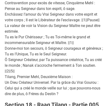
Contravention pour excès de vitesse, Cinquième Mehl :
Pense au Seigneur dans ton esprit, ô sage.
Enchâssez l’amour du Vrai Seigneur dans votre esprit et
votre corps ; Il est le Libérateur de l’esclavage. ||1||Pause||
La valeur de voir la Vision du Seigneur Maître ne peut être
estimée.
Tu es le Pur Chérisseur ; Tu es Toi-même le grand et
incommensurable Seigneur et Maître. ||1||
Donne-moi ton secours, ô Seigneur courageux et généreux ;
Tu es l’Unique, Tu es le Seul Seigneur.
Ô Seigneur Créateur, par Ta puissance créatrice, Tu as créé
le monde ; Nanak s’accroche fermement à Ton soutien.
||2||5||
Tilang, Premier Mehl, Deuxième Maison :
Un Dieu Créateur Universel. Par la grâce du Vrai Gourou :
Celui qui a créé le monde veille sur lui ; que pouvons-nous
dire de plus, ô Frères du Destin ?
Section 18 - Raag Tilang - Partie 005