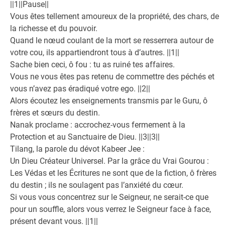
||1||Pause||
Vous êtes tellement amoureux de la propriété, des chars, de
la richesse et du pouvoir.
Quand le nœud coulant de la mort se resserrera autour de
votre cou, ils appartiendront tous à d’autres. ||1||
Sache bien ceci, ô fou : tu as ruiné tes affaires.
Vous ne vous êtes pas retenu de commettre des péchés et
vous n’avez pas éradiqué votre ego. ||2||
Alors écoutez les enseignements transmis par le Guru, ô
frères et sœurs du destin.
Nanak proclame : accrochez-vous fermement à la
Protection et au Sanctuaire de Dieu. ||3||3||
Tilang, la parole du dévot Kabeer Jee :
Un Dieu Créateur Universel. Par la grâce du Vrai Gourou :
Les Védas et les Écritures ne sont que de la fiction, ô frères
du destin ; ils ne soulagent pas l’anxiété du cœur.
Si vous vous concentrez sur le Seigneur, ne serait-ce que
pour un souffle, alors vous verrez le Seigneur face à face,
présent devant vous. ||1||