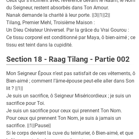
Ceux qui s’inclinent avec révérence devant le Naam, le Nom
du Seigneur, restent absorbés dans Ton Amour.
Nanak demande la charité à leur porte. ||3||1||2||
Tilang, Premier Mehl, Troisième Maison :
Un Dieu Créateur Universel. Par la grâce du Vrai Gourou :
Ce tissu corporel est conditionné par Maya, ô bien-aimé ; ce
tissu est teint dans la cupidité.
Section 18 - Raag Tilang - Partie 002
Mon Seigneur Époux n’est pas satisfait de ces vêtements, ô
Bien-aimé ; comment l’âme-épouse peut-elle aller dans Son
lit ? ||1||
Je suis un sacrifice, ô Seigneur Miséricordieux ; je suis un
sacrifice pour Toi.
Je suis un sacrifice pour ceux qui prennent Ton Nom.
Pour ceux qui prennent Ton Nom, je suis à jamais un
sacrifice. ||1||Pause||
Si le corps devient la cuve du teinturier, ô Bien-aimé, et que