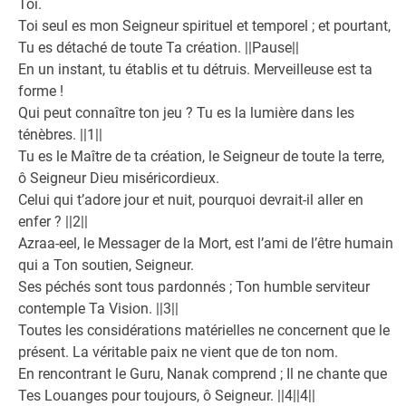
Toi.
Toi seul es mon Seigneur spirituel et temporel ; et pourtant,
Tu es détaché de toute Ta création. ||Pause||
En un instant, tu établis et tu détruis. Merveilleuse est ta
forme !
Qui peut connaître ton jeu ? Tu es la lumière dans les
ténèbres. ||1||
Tu es le Maître de ta création, le Seigneur de toute la terre,
ô Seigneur Dieu miséricordieux.
Celui qui t’adore jour et nuit, pourquoi devrait-il aller en
enfer ? ||2||
Azraa-eel, le Messager de la Mort, est l’ami de l’être humain
qui a Ton soutien, Seigneur.
Ses péchés sont tous pardonnés ; Ton humble serviteur
contemple Ta Vision. ||3||
Toutes les considérations matérielles ne concernent que le
présent. La véritable paix ne vient que de ton nom.
En rencontrant le Guru, Nanak comprend ; Il ne chante que
Tes Louanges pour toujours, ô Seigneur. ||4||4||