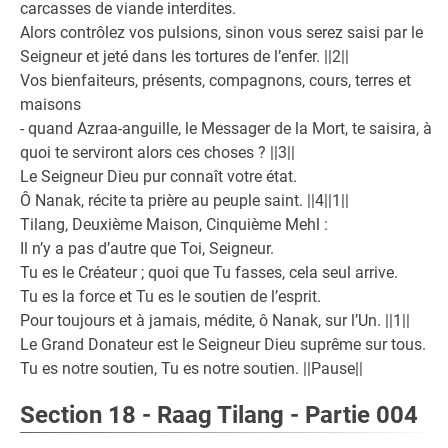
carcasses de viande interdites.
Alors contrôlez vos pulsions, sinon vous serez saisi par le
Seigneur et jeté dans les tortures de l’enfer. ||2||
Vos bienfaiteurs, présents, compagnons, cours, terres et
maisons
- quand Azraa-anguille, le Messager de la Mort, te saisira, à
quoi te serviront alors ces choses ? ||3||
Le Seigneur Dieu pur connaît votre état.
Ô Nanak, récite ta prière au peuple saint. ||4||1||
Tilang, Deuxième Maison, Cinquième Mehl :
Il n’y a pas d’autre que Toi, Seigneur.
Tu es le Créateur ; quoi que Tu fasses, cela seul arrive.
Tu es la force et Tu es le soutien de l’esprit.
Pour toujours et à jamais, médite, ô Nanak, sur l’Un. ||1||
Le Grand Donateur est le Seigneur Dieu suprême sur tous.
Tu es notre soutien, Tu es notre soutien. ||Pause||
Section 18 - Raag Tilang - Partie 004