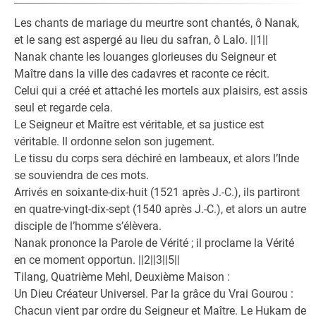
Les chants de mariage du meurtre sont chantés, ô Nanak,
et le sang est aspergé au lieu du safran, ô Lalo. ||1||
Nanak chante les louanges glorieuses du Seigneur et
Maître dans la ville des cadavres et raconte ce récit.
Celui qui a créé et attaché les mortels aux plaisirs, est assis
seul et regarde cela.
Le Seigneur et Maître est véritable, et sa justice est
véritable. Il ordonne selon son jugement.
Le tissu du corps sera déchiré en lambeaux, et alors l’Inde
se souviendra de ces mots.
Arrivés en soixante-dix-huit (1521 après J.-C.), ils partiront
en quatre-vingt-dix-sept (1540 après J.-C.), et alors un autre
disciple de l’homme s’élèvera.
Nanak prononce la Parole de Vérité ; il proclame la Vérité
en ce moment opportun. ||2||3||5||
Tilang, Quatrième Mehl, Deuxième Maison :
Un Dieu Créateur Universel. Par la grâce du Vrai Gourou :
Chacun vient par ordre du Seigneur et Maître. Le Hukam de