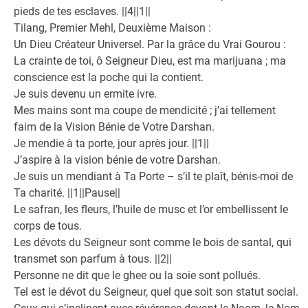
pieds de tes esclaves. ||4||1||
Tilang, Premier Mehl, Deuxième Maison :
Un Dieu Créateur Universel. Par la grâce du Vrai Gourou :
La crainte de toi, ô Seigneur Dieu, est ma marijuana ; ma
conscience est la poche qui la contient.
Je suis devenu un ermite ivre.
Mes mains sont ma coupe de mendicité ; j’ai tellement
faim de la Vision Bénie de Votre Darshan.
Je mendie à ta porte, jour après jour. ||1||
J’aspire à la vision bénie de votre Darshan.
Je suis un mendiant à Ta Porte – s’il te plaît, bénis-moi de
Ta charité. ||1||Pause||
Le safran, les fleurs, l’huile de musc et l’or embellissent le
corps de tous.
Les dévots du Seigneur sont comme le bois de santal, qui
transmet son parfum à tous. ||2||
Personne ne dit que le ghee ou la soie sont pollués.
Tel est le dévot du Seigneur, quel que soit son statut social.