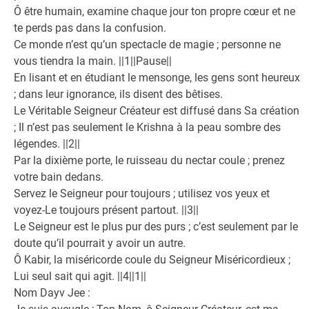
Ô être humain, examine chaque jour ton propre cœur et ne
te perds pas dans la confusion.
Ce monde n’est qu’un spectacle de magie ; personne ne
vous tiendra la main. ||1||Pause||
En lisant et en étudiant le mensonge, les gens sont heureux
; dans leur ignorance, ils disent des bêtises.
Le Véritable Seigneur Créateur est diffusé dans Sa création
; Il n’est pas seulement le Krishna à la peau sombre des
légendes. ||2||
Par la dixième porte, le ruisseau du nectar coule ; prenez
votre bain dedans.
Servez le Seigneur pour toujours ; utilisez vos yeux et
voyez-Le toujours présent partout. ||3||
Le Seigneur est le plus pur des purs ; c’est seulement par le
doute qu’il pourrait y avoir un autre.
Ô Kabir, la miséricorde coule du Seigneur Miséricordieux ;
Lui seul sait qui agit. ||4||1||
Nom Dayv Jee :