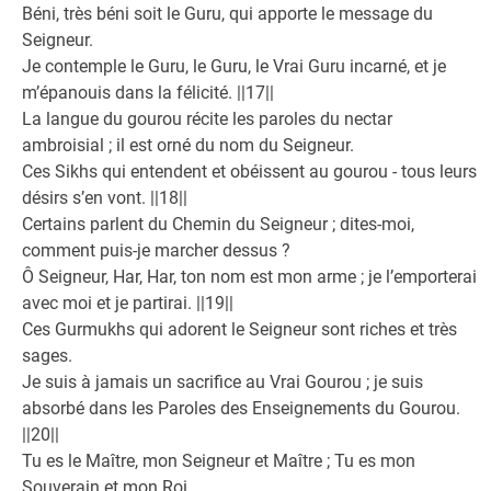
Béni, très béni soit le Guru, qui apporte le message du
Seigneur.
Je contemple le Guru, le Guru, le Vrai Guru incarné, et je
m’épanouis dans la félicité. ||17||
La langue du gourou récite les paroles du nectar
ambroisial ; il est orné du nom du Seigneur.
Ces Sikhs qui entendent et obéissent au gourou - tous leurs
désirs s’en vont. ||18||
Certains parlent du Chemin du Seigneur ; dites-moi,
comment puis-je marcher dessus ?
Ô Seigneur, Har, Har, ton nom est mon arme ; je l’emporterai
avec moi et je partirai. ||19||
Ces Gurmukhs qui adorent le Seigneur sont riches et très
sages.
Je suis à jamais un sacrifice au Vrai Gourou ; je suis
absorbé dans les Paroles des Enseignements du Gourou.
||20||
Tu es le Maître, mon Seigneur et Maître ; Tu es mon
Souverain et mon Roi.