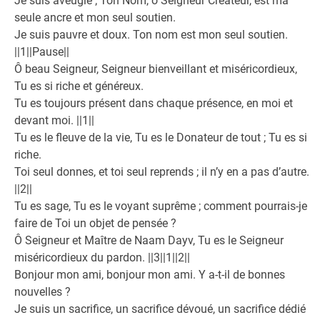
Je suis aveugle ; Ton Nom, ô Seigneur Créateur, est ma
seule ancre et mon seul soutien.
Je suis pauvre et doux. Ton nom est mon seul soutien.
||1||Pause||
Ô beau Seigneur, Seigneur bienveillant et miséricordieux,
Tu es si riche et généreux.
Tu es toujours présent dans chaque présence, en moi et
devant moi. ||1||
Tu es le fleuve de la vie, Tu es le Donateur de tout ; Tu es si
riche.
Toi seul donnes, et toi seul reprends ; il n’y en a pas d’autre.
||2||
Tu es sage, Tu es le voyant suprême ; comment pourrais-je
faire de Toi un objet de pensée ?
Ô Seigneur et Maître de Naam Dayv, Tu es le Seigneur
miséricordieux du pardon. ||3||1||2||
Bonjour mon ami, bonjour mon ami. Y a-t-il de bonnes
nouvelles ?
Je suis un sacrifice, un sacrifice dévoué, un sacrifice dédié