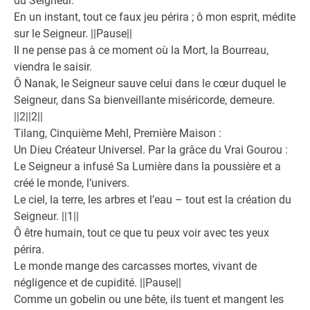
du Seigneur.
En un instant, tout ce faux jeu périra ; ô mon esprit, médite
sur le Seigneur. ||Pause||
Il ne pense pas à ce moment où la Mort, la Bourreau,
viendra le saisir.
Ô Nanak, le Seigneur sauve celui dans le cœur duquel le
Seigneur, dans Sa bienveillante miséricorde, demeure.
||2||2||
Tilang, Cinquième Mehl, Première Maison :
Un Dieu Créateur Universel. Par la grâce du Vrai Gourou :
Le Seigneur a infusé Sa Lumière dans la poussière et a
créé le monde, l’univers.
Le ciel, la terre, les arbres et l’eau – tout est la création du
Seigneur. ||1||
Ô être humain, tout ce que tu peux voir avec tes yeux
périra.
Le monde mange des carcasses mortes, vivant de
négligence et de cupidité. ||Pause||
Comme un gobelin ou une bête, ils tuent et mangent les