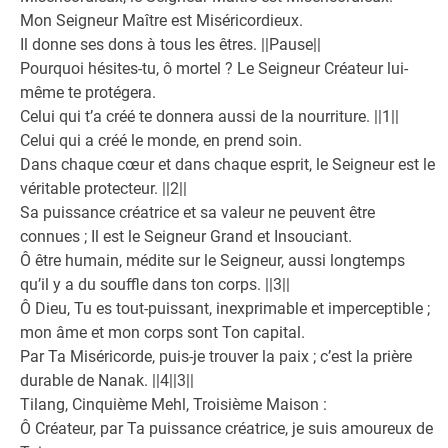
Mon Seigneur Maître est Miséricordieux.
Il donne ses dons à tous les êtres. ||Pause||
Pourquoi hésites-tu, ô mortel ? Le Seigneur Créateur lui-
même te protégera.
Celui qui t’a créé te donnera aussi de la nourriture. ||1||
Celui qui a créé le monde, en prend soin.
Dans chaque cœur et dans chaque esprit, le Seigneur est le
véritable protecteur. ||2||
Sa puissance créatrice et sa valeur ne peuvent être
connues ; Il est le Seigneur Grand et Insouciant.
Ô être humain, médite sur le Seigneur, aussi longtemps
qu’il y a du souffle dans ton corps. ||3||
Ô Dieu, Tu es tout-puissant, inexprimable et imperceptible ;
mon âme et mon corps sont Ton capital.
Par Ta Miséricorde, puis-je trouver la paix ; c’est la prière
durable de Nanak. ||4||3||
Tilang, Cinquième Mehl, Troisième Maison :
Ô Créateur, par Ta puissance créatrice, je suis amoureux de