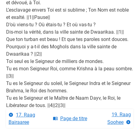
et dévoué, à Toi.
L’esclavage envers Toi est si sublime ; Ton Nom est noble
et exalté. ||1||Pause||
D’où viens-tu ? Où étais-tu ? Et où vas-tu ?
Dis-moi la vérité, dans la ville sainte de Dwaarikaa. ||1||
Que ton turban est beau ! Et que tes paroles sont douces.
Pourquoi y a-t-il des Moghols dans la ville sainte de
Dwaarikaa ? ||2||
Toi seul es le Seigneur de milliers de mondes.
Tu es mon Seigneur Roi, comme Krishna à la peau sombre.
||3||
Tu es le Seigneur du soleil, le Seigneur Indra et le Seigneur
Brahma, le Roi des hommes.
Tu es le Seigneur et le Maître de Naam Dayv, le Roi, le
Libérateur de tous. ||4||2||3||
19. Raag
17. Raag
Page de titre
Bairaaree
Soohee