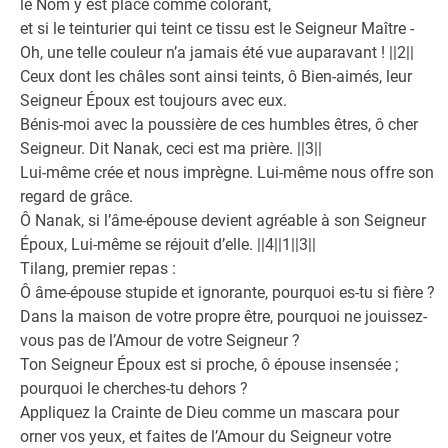
le Nom y est placé comme colorant,
et si le teinturier qui teint ce tissu est le Seigneur Maître -
Oh, une telle couleur n’a jamais été vue auparavant ! ||2||
Ceux dont les châles sont ainsi teints, ô Bien-aimés, leur
Seigneur Époux est toujours avec eux.
Bénis-moi avec la poussière de ces humbles êtres, ô cher
Seigneur. Dit Nanak, ceci est ma prière. ||3||
Lui-même crée et nous imprègne. Lui-même nous offre son
regard de grâce.
Ô Nanak, si l’âme-épouse devient agréable à son Seigneur
Époux, Lui-même se réjouit d’elle. ||4||1||3||
Tilang, premier repas :
Ô âme-épouse stupide et ignorante, pourquoi es-tu si fière ?
Dans la maison de votre propre être, pourquoi ne jouissez-
vous pas de l’Amour de votre Seigneur ?
Ton Seigneur Époux est si proche, ô épouse insensée ;
pourquoi le cherches-tu dehors ?
Appliquez la Crainte de Dieu comme un mascara pour
orner vos yeux, et faites de l’Amour du Seigneur votre