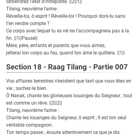
obtiendrez l’état d’intrépidité. ||2||1||
Tilang, neuvième farine :
Réveille-toi, ô esprit ! Réveille-toi ! Pourquoi dors-tu sans
t’en rendre compte ?
Ce corps avec lequel tu es né ne t’accompagnera pas à la
fin. ||1||Pause||
Mère, père, enfants et parents que vous aimez,
jetterai ton corps au feu, quand ton âme le quittera. ||1||
Section 18 - Raag Tilang - Partie 007
Vos affaires terrestres n’existent que tant que vous êtes en
vie ; sachez-le bien.
Ô Nanak, chante les glorieuses louanges du Seigneur ; tout
est comme un rêve. ||2||2||
Tilang, neuvième farine :
Chante les louanges du Seigneur, ô esprit ; Il est ton seul
véritable compagnon.
Ton temps passe ; écoute attentivement ce que je dis.