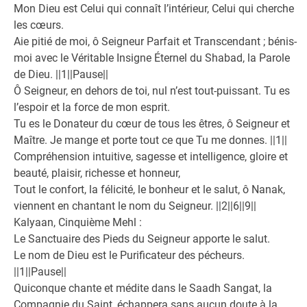
Mon Dieu est Celui qui connaît l’intérieur, Celui qui cherche
les cœurs.
Aie pitié de moi, ô Seigneur Parfait et Transcendant ; bénis-
moi avec le Véritable Insigne Éternel du Shabad, la Parole
de Dieu. ||1||Pause||
Ô Seigneur, en dehors de toi, nul n’est tout-puissant. Tu es
l’espoir et la force de mon esprit.
Tu es le Donateur du cœur de tous les êtres, ô Seigneur et
Maître. Je mange et porte tout ce que Tu me donnes. ||1||
Compréhension intuitive, sagesse et intelligence, gloire et
beauté, plaisir, richesse et honneur,
Tout le confort, la félicité, le bonheur et le salut, ô Nanak,
viennent en chantant le nom du Seigneur. ||2||6||9||
Kalyaan, Cinquième Mehl :
Le Sanctuaire des Pieds du Seigneur apporte le salut.
Le nom de Dieu est le Purificateur des pécheurs.
||1||Pause||
Quiconque chante et médite dans le Saadh Sangat, la
Compagnie du Saint, échappera sans aucun doute à la