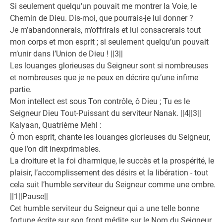
Si seulement quelqu’un pouvait me montrer la Voie, le
Chemin de Dieu. Dis-moi, que pourrais-je lui donner ?
Je m’abandonnerais, m’offrirais et lui consacrerais tout
mon corps et mon esprit ; si seulement quelqu’un pouvait
m’unir dans l’Union de Dieu ! ||3||
Les louanges glorieuses du Seigneur sont si nombreuses
et nombreuses que je ne peux en décrire qu’une infime
partie.
Mon intellect est sous Ton contrôle, ô Dieu ; Tu es le
Seigneur Dieu Tout-Puissant du serviteur Nanak. ||4||3||
Kalyaan, Quatrième Mehl :
Ô mon esprit, chante les louanges glorieuses du Seigneur,
que l’on dit inexprimables.
La droiture et la foi dharmique, le succès et la prospérité, le
plaisir, l’accomplissement des désirs et la libération - tout
cela suit l’humble serviteur du Seigneur comme une ombre.
||1||Pause||
Cet humble serviteur du Seigneur qui a une telle bonne
fortune écrite sur son front médite sur le Nom du Seigneur,