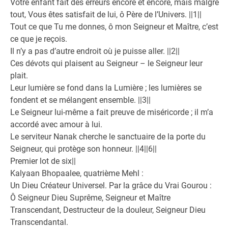
Votre enfant fait des erreurs encore et encore, mais malgré
tout, Vous êtes satisfait de lui, ô Père de l’Univers. ||1||
Tout ce que Tu me donnes, ô mon Seigneur et Maître, c’est
ce que je reçois.
Il n’y a pas d’autre endroit où je puisse aller. ||2||
Ces dévots qui plaisent au Seigneur – le Seigneur leur
plait.
Leur lumière se fond dans la Lumière ; les lumières se
fondent et se mélangent ensemble. ||3||
Le Seigneur lui-même a fait preuve de miséricorde ; il m’a
accordé avec amour à lui.
Le serviteur Nanak cherche le sanctuaire de la porte du
Seigneur, qui protège son honneur. ||4||6||
Premier lot de six||
Kalyaan Bhopaalee, quatrième Mehl :
Un Dieu Créateur Universel. Par la grâce du Vrai Gourou :
Ô Seigneur Dieu Suprême, Seigneur et Maître
Transcendant, Destructeur de la douleur, Seigneur Dieu
Transcendantal.