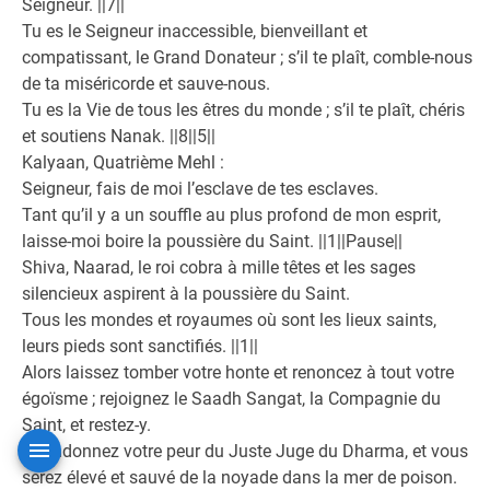
Seigneur. ||7||
Tu es le Seigneur inaccessible, bienveillant et
compatissant, le Grand Donateur ; s’il te plaît, comble-nous
de ta miséricorde et sauve-nous.
Tu es la Vie de tous les êtres du monde ; s’il te plaît, chéris
et soutiens Nanak. ||8||5||
Kalyaan, Quatrième Mehl :
Seigneur, fais de moi l’esclave de tes esclaves.
Tant qu’il y a un souffle au plus profond de mon esprit,
laisse-moi boire la poussière du Saint. ||1||Pause||
Shiva, Naarad, le roi cobra à mille têtes et les sages
silencieux aspirent à la poussière du Saint.
Tous les mondes et royaumes où sont les lieux saints,
leurs pieds sont sanctifiés. ||1||
Alors laissez tomber votre honte et renoncez à tout votre
égoïsme ; rejoignez le Saadh Sangat, la Compagnie du
Saint, et restez-y.
Abandonnez votre peur du Juste Juge du Dharma, et vous
serez élevé et sauvé de la noyade dans la mer de poison.