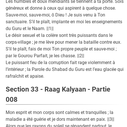
Les humbles et doux mendiants se tiennent à ta porte. Sois
généreux et donne à ceux qui aspirent à quelque chose.
Sauve-moi, sauve-moi, ô Dieu ! Je suis venu à Ton
sanctuaire. S’il te plaît, implante en moi les enseignements
du Guru et le Naam. ||1||
Le désir sexuel et la colère sont très puissants dans le
corps-village ; je me lève pour mener la bataille contre eux.
S’il te plaît, fais de moi Ton propre peuple et sauve-moi ;
par le Gourou Parfait, je les chasse. ||2||
Le puissant feu de la corruption fait rage violemment à
l’intérieur ; la Parole du Shabad du Guru est l’eau glacée qui
rafraîchit et apaise.
Section 33 - Raag Kalyaan - Partie
008
Mon esprit et mon corps sont calmes et tranquilles ; la
maladie a été guérie et je dors maintenant en paix. ||3||
Alors que les rayons du soleil se répandent partout, le