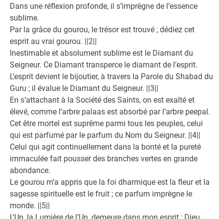
Dans une réflexion profonde, il s’imprègne de l’essence
sublime.
Par la grâce du gourou, le trésor est trouvé ; dédiez cet
esprit au vrai gourou. ||2||
Inestimable et absolument sublime est le Diamant du
Seigneur. Ce Diamant transperce le diamant de l’esprit.
L’esprit devient le bijoutier, à travers la Parole du Shabad du
Guru ; il évalue le Diamant du Seigneur. ||3||
En s’attachant à la Société des Saints, on est exalté et
élevé, comme l’arbre palaas est absorbé par l’arbre peepal.
Cet être mortel est suprême parmi tous les peuples, celui
qui est parfumé par le parfum du Nom du Seigneur. ||4||
Celui qui agit continuellement dans la bonté et la pureté
immaculée fait pousser des branches vertes en grande
abondance.
Le gourou m’a appris que la foi dharmique est la fleur et la
sagesse spirituelle est le fruit ; ce parfum imprègne le
monde. ||5||
L’Un, la Lumière de l’Un, demeure dans mon esprit ; Dieu,