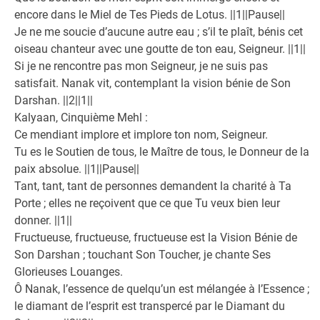
encore dans le Miel de Tes Pieds de Lotus. ||1||Pause||
Je ne me soucie d’aucune autre eau ; s’il te plaît, bénis cet
oiseau chanteur avec une goutte de ton eau, Seigneur. ||1||
Si je ne rencontre pas mon Seigneur, je ne suis pas
satisfait. Nanak vit, contemplant la vision bénie de Son
Darshan. ||2||1||
Kalyaan, Cinquième Mehl :
Ce mendiant implore et implore ton nom, Seigneur.
Tu es le Soutien de tous, le Maître de tous, le Donneur de la
paix absolue. ||1||Pause||
Tant, tant, tant de personnes demandent la charité à Ta
Porte ; elles ne reçoivent que ce que Tu veux bien leur
donner. ||1||
Fructueuse, fructueuse, fructueuse est la Vision Bénie de
Son Darshan ; touchant Son Toucher, je chante Ses
Glorieuses Louanges.
Ô Nanak, l’essence de quelqu’un est mélangée à l’Essence ;
le diamant de l’esprit est transpercé par le Diamant du