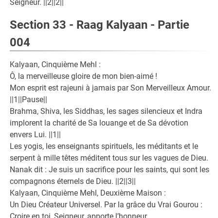
Seigneur. ||2||2||
Section 33 - Raag Kalyaan - Partie
004
Kalyaan, Cinquième Mehl :
Ô, la merveilleuse gloire de mon bien-aimé !
Mon esprit est rajeuni à jamais par Son Merveilleux Amour.
||1||Pause||
Brahma, Shiva, les Siddhas, les sages silencieux et Indra
implorent la charité de Sa louange et de Sa dévotion
envers Lui. ||1||
Les yogis, les enseignants spirituels, les méditants et le
serpent à mille têtes méditent tous sur les vagues de Dieu.
Nanak dit : Je suis un sacrifice pour les saints, qui sont les
compagnons éternels de Dieu. ||2||3||
Kalyaan, Cinquième Mehl, Deuxième Maison :
Un Dieu Créateur Universel. Par la grâce du Vrai Gourou :
Croire en toi, Seigneur, apporte l’honneur.