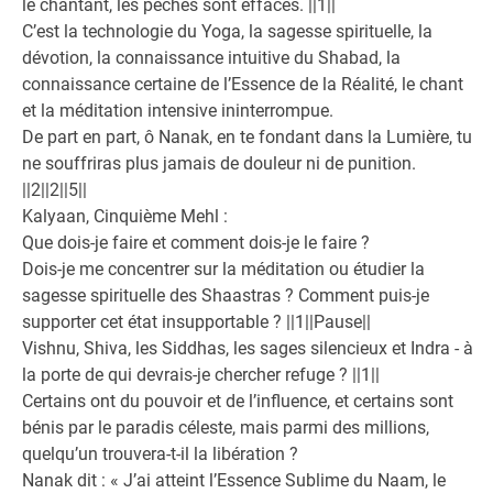
le chantant, les péchés sont effacés. ||1||
C’est la technologie du Yoga, la sagesse spirituelle, la
dévotion, la connaissance intuitive du Shabad, la
connaissance certaine de l’Essence de la Réalité, le chant
et la méditation intensive ininterrompue.
De part en part, ô Nanak, en te fondant dans la Lumière, tu
ne souffriras plus jamais de douleur ni de punition.
||2||2||5||
Kalyaan, Cinquième Mehl :
Que dois-je faire et comment dois-je le faire ?
Dois-je me concentrer sur la méditation ou étudier la
sagesse spirituelle des Shaastras ? Comment puis-je
supporter cet état insupportable ? ||1||Pause||
Vishnu, Shiva, les Siddhas, les sages silencieux et Indra - à
la porte de qui devrais-je chercher refuge ? ||1||
Certains ont du pouvoir et de l’influence, et certains sont
bénis par le paradis céleste, mais parmi des millions,
quelqu’un trouvera-t-il la libération ?
Nanak dit : « J’ai atteint l’Essence Sublime du Naam, le