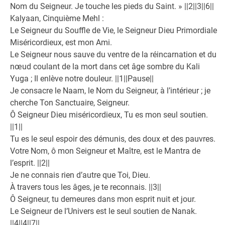
Nom du Seigneur. Je touche les pieds du Saint. » ||2||3||6||
Kalyaan, Cinquième Mehl :
Le Seigneur du Souffle de Vie, le Seigneur Dieu Primordiale
Miséricordieux, est mon Ami.
Le Seigneur nous sauve du ventre de la réincarnation et du
nœud coulant de la mort dans cet âge sombre du Kali
Yuga ; Il enlève notre douleur. ||1||Pause||
Je consacre le Naam, le Nom du Seigneur, à l’intérieur ; je
cherche Ton Sanctuaire, Seigneur.
Ô Seigneur Dieu miséricordieux, Tu es mon seul soutien.
||1||
Tu es le seul espoir des démunis, des doux et des pauvres.
Votre Nom, ô mon Seigneur et Maître, est le Mantra de
l’esprit. ||2||
Je ne connais rien d’autre que Toi, Dieu.
À travers tous les âges, je te reconnais. ||3||
Ô Seigneur, tu demeures dans mon esprit nuit et jour.
Le Seigneur de l’Univers est le seul soutien de Nanak.
||4||4||7||