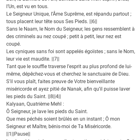
l’Un, est vu en tous.
Le Seigneur Unique, l’Âme Suprême, est répandu partout ;
tous placent leur tête sous Ses Pieds. ||6||
Sans le Naam, le Nom du Seigneur, les gens ressemblent à
des criminels au nez coupé ; petit à petit, leur nez est
coupé.
Les cyniques sans foi sont appelés égoïstes ; sans le Nom,
leur vie est maudite. ||7||
Tant que le souffle traverse l’esprit au plus profond de lui-
même, dépêchez-vous et cherchez le sanctuaire de Dieu.
S’il vous plaît, faites preuve de Votre bienveillante
miséricorde et ayez pitié de Nanak, afin qu’il puisse laver
les pieds du Saint. ||8||4||
Kalyaan, Quatrième Mehl :
Ô Seigneur, je lave les pieds du Saint.
Que mes péchés soient brûlés en un instant ; Ô mon
Seigneur et Maître, bénis-moi de Ta Miséricorde.
||1||Pause||