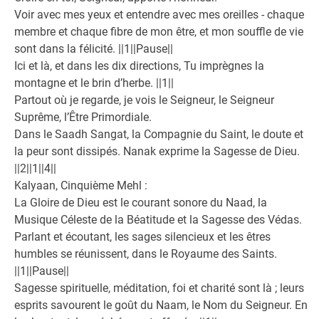
Voir avec mes yeux et entendre avec mes oreilles - chaque
membre et chaque fibre de mon être, et mon souffle de vie
sont dans la félicité. ||1||Pause||
Ici et là, et dans les dix directions, Tu imprègnes la
montagne et le brin d’herbe. ||1||
Partout où je regarde, je vois le Seigneur, le Seigneur
Suprême, l’Être Primordiale.
Dans le Saadh Sangat, la Compagnie du Saint, le doute et
la peur sont dissipés. Nanak exprime la Sagesse de Dieu.
||2||1||4||
Kalyaan, Cinquième Mehl :
La Gloire de Dieu est le courant sonore du Naad, la
Musique Céleste de la Béatitude et la Sagesse des Védas.
Parlant et écoutant, les sages silencieux et les êtres
humbles se réunissent, dans le Royaume des Saints.
||1||Pause||
Sagesse spirituelle, méditation, foi et charité sont là ; leurs
esprits savourent le goût du Naam, le Nom du Seigneur. En