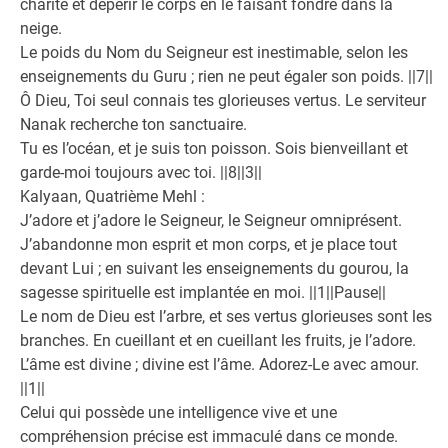
charité et dépérir le corps en le faisant fondre dans la
neige.
Le poids du Nom du Seigneur est inestimable, selon les
enseignements du Guru ; rien ne peut égaler son poids. ||7||
Ô Dieu, Toi seul connais tes glorieuses vertus. Le serviteur
Nanak recherche ton sanctuaire.
Tu es l’océan, et je suis ton poisson. Sois bienveillant et
garde-moi toujours avec toi. ||8||3||
Kalyaan, Quatrième Mehl :
J’adore et j’adore le Seigneur, le Seigneur omniprésent.
J’abandonne mon esprit et mon corps, et je place tout
devant Lui ; en suivant les enseignements du gourou, la
sagesse spirituelle est implantée en moi. ||1||Pause||
Le nom de Dieu est l’arbre, et ses vertus glorieuses sont les
branches. En cueillant et en cueillant les fruits, je l’adore.
L’âme est divine ; divine est l’âme. Adorez-Le avec amour.
||1||
Celui qui possède une intelligence vive et une
compréhension précise est immaculé dans ce monde.