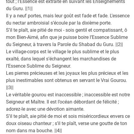
tout ; l’Essence est extraite en suivant les Enseignements
du Guru. ||1||
Il y a neuf portes, mais leur goût est fade et fade. L’essence
du nectar ambroisial s’écoule par la dixième porte.
S’il te plaît, aie pitié de moi - sois gentil et compatissant, ô
mon Bien-Aimé, afin que je puisse boire l’Essence Sublime
du Seigneur, à travers la Parole du Shabad du Guru. ||2||
Le village-corps est le village le plus sublime et le plus
exalté, dans lequel s’échangent les marchandises de
l’Essence Sublime du Seigneur.
Les pierres précieuses et les joyaux les plus précieux et les
plus inestimables sont obtenus en servant le Vrai Gourou.
||3||
Le véritable gourou est inaccessible ; inaccessible est notre
Seigneur et Maître. Il est l’océan débordant de félicité ;
adorez-le avec une dévotion aimante.
S’il te plaît, aie pitié de moi et sois miséricordieux envers ce
doux oiseau chanteur ; s’il te plaît, verse une goutte de ton
nom dans ma bouche. ||4||