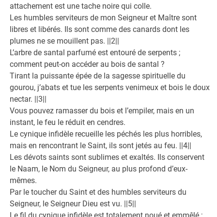
attachement est une tache noire qui colle.
Les humbles serviteurs de mon Seigneur et Maître sont
libres et libérés. Ils sont comme des canards dont les
plumes ne se mouillent pas. ||2||
L’arbre de santal parfumé est entouré de serpents ;
comment peut-on accéder au bois de santal ?
Tirant la puissante épée de la sagesse spirituelle du
gourou, j’abats et tue les serpents venimeux et bois le doux
nectar. ||3||
Vous pouvez ramasser du bois et l’empiler, mais en un
instant, le feu le réduit en cendres.
Le cynique infidèle recueille les péchés les plus horribles,
mais en rencontrant le Saint, ils sont jetés au feu. ||4||
Les dévots saints sont sublimes et exaltés. Ils conservent
le Naam, le Nom du Seigneur, au plus profond d’eux-
mêmes.
Par le toucher du Saint et des humbles serviteurs du
Seigneur, le Seigneur Dieu est vu. ||5||
Le fil du cynique infidèle est totalement noué et emmêlé ;