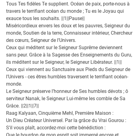
Tous Tes fidèles Te supplient. Océan de paix, porte-nous à
travers le terrifiant océan du monde ; Tu es le Joyau qui
exauce tous les souhaits. ||1||Pause||
Miséricordieux envers les doux et les pauvres, Seigneur du
monde, Soutien de la terre, Connaisseur intérieur, Chercheur
des cœurs, Seigneur de l’Univers.
Ceux qui méditent sur le Seigneur Suprême deviennent
sans peur. Grâce à la Sagesse des Enseignements du Guru,
ils méditent sur le Seigneur, le Seigneur Libérateur. ||1||
Ceux qui viennent au Sanctuaire aux Pieds du Seigneur de
l’Univers - ces êtres humbles traversent le terrifiant océan-
monde.
Le Seigneur préserve l’honneur de Ses humbles dévots ; ô
serviteur Nanak, le Seigneur Lui-même les comble de Sa
Grâce. ||2||1||7||
Raag Kalyaan, Cinquième Mehl, Première Maison :
Un Dieu Créateur Universel. Par la grâce du Vrai Gourou :
S’il vous plaît, accordez-moi cette bénédiction :
Que le bourdon de mon esprit soit immergé encore et