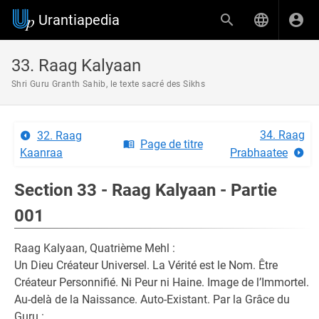
Urantiapedia
33. Raag Kalyaan
Shri Guru Granth Sahib, le texte sacré des Sikhs
34. Raag
32. Raag
Page de titre
Kaanraa
Prabhaatee
Section 33 - Raag Kalyaan - Partie
001
Raag Kalyaan, Quatrième Mehl :
Un Dieu Créateur Universel. La Vérité est le Nom. Être
Créateur Personnifié. Ni Peur ni Haine. Image de l’Immortel.
Au-delà de la Naissance. Auto-Existant. Par la Grâce du
Guru :