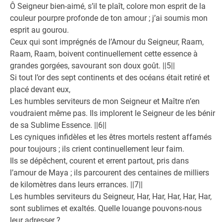
Ô Seigneur bien-aimé, s’il te plaît, colore mon esprit de la
couleur pourpre profonde de ton amour ; j’ai soumis mon
esprit au gourou.
Ceux qui sont imprégnés de l’Amour du Seigneur, Raam,
Raam, Raam, boivent continuellement cette essence à
grandes gorgées, savourant son doux goût. ||5||
Si tout l’or des sept continents et des océans était retiré et
placé devant eux,
Les humbles serviteurs de mon Seigneur et Maître n’en
voudraient même pas. Ils implorent le Seigneur de les bénir
de sa Sublime Essence. ||6||
Les cyniques infidèles et les êtres mortels restent affamés
pour toujours ; ils crient continuellement leur faim.
Ils se dépêchent, courent et errent partout, pris dans
l’amour de Maya ; ils parcourent des centaines de milliers
de kilomètres dans leurs errances. ||7||
Les humbles serviteurs du Seigneur, Har, Har, Har, Har, Har,
sont sublimes et exaltés. Quelle louange pouvons-nous
leur adresser ?