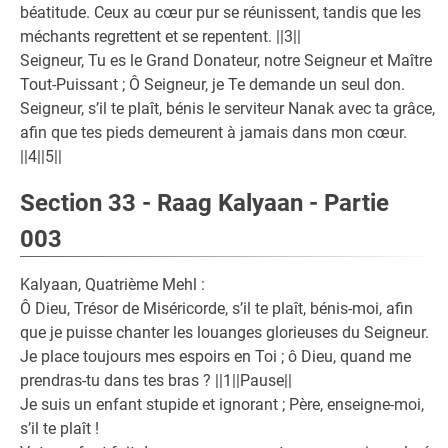
béatitude. Ceux au cœur pur se réunissent, tandis que les
méchants regrettent et se repentent. ||3||
Seigneur, Tu es le Grand Donateur, notre Seigneur et Maître
Tout-Puissant ; Ô Seigneur, je Te demande un seul don.
Seigneur, s’il te plaît, bénis le serviteur Nanak avec ta grâce,
afin que tes pieds demeurent à jamais dans mon cœur.
||4||5||
Section 33 - Raag Kalyaan - Partie
003
Kalyaan, Quatrième Mehl :
Ô Dieu, Trésor de Miséricorde, s’il te plaît, bénis-moi, afin
que je puisse chanter les louanges glorieuses du Seigneur.
Je place toujours mes espoirs en Toi ; ô Dieu, quand me
prendras-tu dans tes bras ? ||1||Pause||
Je suis un enfant stupide et ignorant ; Père, enseigne-moi,
s’il te plaît !