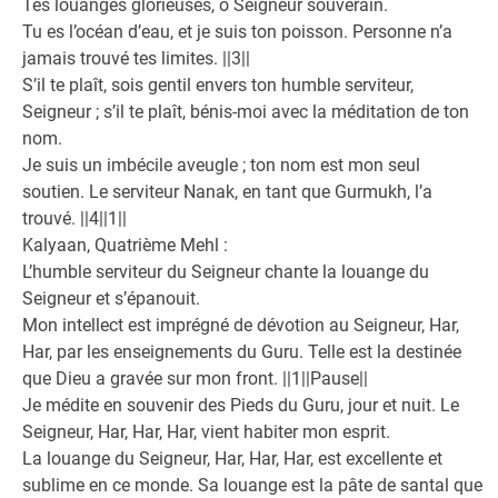
Tes louanges glorieuses, ô Seigneur souverain.
Tu es l’océan d’eau, et je suis ton poisson. Personne n’a
jamais trouvé tes limites. ||3||
S’il te plaît, sois gentil envers ton humble serviteur,
Seigneur ; s’il te plaît, bénis-moi avec la méditation de ton
nom.
Je suis un imbécile aveugle ; ton nom est mon seul
soutien. Le serviteur Nanak, en tant que Gurmukh, l’a
trouvé. ||4||1||
Kalyaan, Quatrième Mehl :
L’humble serviteur du Seigneur chante la louange du
Seigneur et s’épanouit.
Mon intellect est imprégné de dévotion au Seigneur, Har,
Har, par les enseignements du Guru. Telle est la destinée
que Dieu a gravée sur mon front. ||1||Pause||
Je médite en souvenir des Pieds du Guru, jour et nuit. Le
Seigneur, Har, Har, Har, vient habiter mon esprit.
La louange du Seigneur, Har, Har, Har, est excellente et
sublime en ce monde. Sa louange est la pâte de santal que