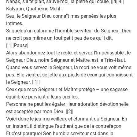
Nanak, s’il te plaît, sauve-moi, la pierre qui coule. ||4||4||
Kalyaan, Quatrième Mehl :
Seul le Seigneur Dieu connaît mes pensées les plus
intimes.
Si quelqu’un calomnie l’humble serviteur du Seigneur, Dieu
ne croit pas même un tout petit peu de ce qu’il dit.
||1||Pause||
Alors abandonnez tout le reste, et servez l’Impérissable ; le
Seigneur Dieu, notre Seigneur et Maître, est le Très-Haut.
Quand vous servez le Seigneur, la mort ne vous voit même
pas. Elle vient et se jette aux pieds de ceux qui connaissent
le Seigneur. ||1||
Ceux que mon Seigneur et Maître protège – une sagesse
équilibrée parvient à leurs oreilles.
Personne ne peut les égaler ; leur adoration dévotionnelle
est acceptée par mon Dieu. ||2||
Voici donc le jeu merveilleux et étonnant du Seigneur. En
un instant, il distingue l’authentique de la contrefaçon.
Et c’est pourquoi Son humble serviteur est dans la