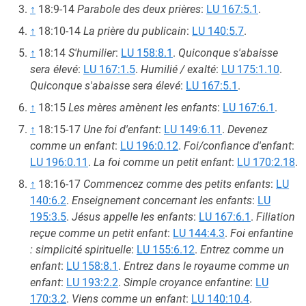
↑
18:9-14
Parabole des deux prières
:
LU 167:5.1
.
↑
18:10-14
La prière du publicain
:
LU 140:5.7
.
↑
18:14
S'humilier
:
LU 158:8.1
.
Quiconque s'abaisse
sera élevé
:
LU 167:1.5
.
Humilié / exalté
:
LU 175:1.10
.
Quiconque s'abaisse sera élevé
:
LU 167:5.1
.
↑
18:15
Les mères amènent les enfants
:
LU 167:6.1
.
↑
18:15-17
Une foi d'enfant
:
LU 149:6.11
.
Devenez
comme un enfant
:
LU 196:0.12
.
Foi/confiance d'enfant
:
LU 196:0.11
.
La foi comme un petit enfant
:
LU 170:2.18
.
↑
18:16-17
Commencez comme des petits enfants
:
LU
140:6.2
.
Enseignement concernant les enfants
:
LU
195:3.5
.
Jésus appelle les enfants
:
LU 167:6.1
.
Filiation
reçue comme un petit enfant
:
LU 144:4.3
.
Foi enfantine
: simplicité spirituelle
:
LU 155:6.12
.
Entrez comme un
enfant
:
LU 158:8.1
.
Entrez dans le royaume comme un
enfant
:
LU 193:2.2
.
Simple croyance enfantine
:
LU
170:3.2
.
Viens comme un enfant
:
LU 140:10.4
.