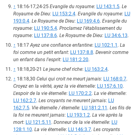
↑
18:16-17,24-25
Evangile du royaume
:
LU 143:1.5
.
Le
Royaume de Dieu
:
LU 153:2.4
.
Evangile du royaume
:
LU
193:0.4
.
Le Royaume de Dieu
:
LU 169:4.6
.
Evangile du
royaume
:
LU 190:5.4
.
Proclamez l'établissement du
royaume
:
LU 137:8.6
.
Le Royaume de Dieu
:
LU 34:6.13
.
↑
18:17
Ayez une confiance enfantine
:
LU 102:1.1
.
La
foi comme un petit enfant
:
LU 137:8.8
.
Devenir comme
un enfant dans l'esprit
:
LU 181:2.20
.
↑
18:18,20-21
Le jeune chef riche
:
LU 163:2.4
.
↑
18:18,30
Celui qui croit ne meurt jamais
:
LU 168:0.7
.
Croyez en la vérité, ayez la vie éternelle
:
LU 157:6.10
.
L'espoir de la vie éternelle
:
LU 170:2.2
.
La vie éternelle
:
LU 162:2.7
.
Les croyants ne meurent jamais
:
LU
162:7.5
.
Vie éternelle / éternelle
:
LU 181:2.11
.
Les fils de
la foi ne meurent jamais
:
LU 193:1.2
.
La vie après la
mort
:
LU 121:5.11
.
Donneur de la vie éternelle
:
LU
128:1.10
.
La vie éternelle
:
LU 146:3.7
.
Les croyants