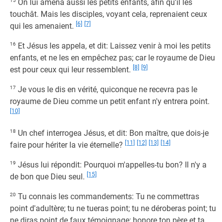
15
On lui amena aussi les petits enfants, afin qu'il les
touchât. Mais les disciples, voyant cela, reprenaient ceux
[6]
[7]
qui les amenaient.
16
Et Jésus les appela, et dit: Laissez venir à moi les petits
enfants, et ne les en empêchez pas; car le royaume de Dieu
[8]
[9]
est pour ceux qui leur ressemblent.
17
Je vous le dis en vérité, quiconque ne recevra pas le
royaume de Dieu comme un petit enfant n'y entrera point.
[10]
18
Un chef interrogea Jésus, et dit: Bon maître, que dois-je
[11]
[12]
[13]
[14]
faire pour hériter la vie éternelle?
19
Jésus lui répondit: Pourquoi m'appelles-tu bon? Il n'y a
[15]
de bon que Dieu seul.
20
Tu connais les commandements: Tu ne commettras
point d'adultère; tu ne tueras point; tu ne déroberas point; tu
ne diras point de faux témoignage; honore ton père et ta