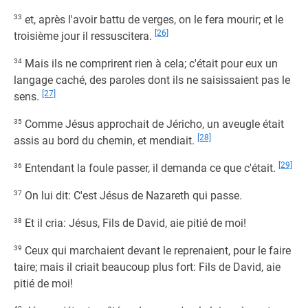
33
et, après l'avoir battu de verges, on le fera mourir; et le
[26]
troisième jour il ressuscitera.
34
Mais ils ne comprirent rien à cela; c'était pour eux un
langage caché, des paroles dont ils ne saisissaient pas le
[27]
sens.
35
Comme Jésus approchait de Jéricho, un aveugle était
[28]
assis au bord du chemin, et mendiait.
[29]
36
Entendant la foule passer, il demanda ce que c'était.
37
On lui dit: C'est Jésus de Nazareth qui passe.
38
Et il cria: Jésus, Fils de David, aie pitié de moi!
39
Ceux qui marchaient devant le reprenaient, pour le faire
taire; mais il criait beaucoup plus fort: Fils de David, aie
pitié de moi!