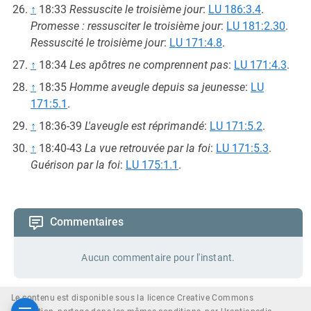
↑
18:33
Ressuscite le troisième jour
:
LU 186:3.4
.
Promesse : ressusciter le troisième jour
:
LU 181:2.30
.
Ressuscité le troisième jour
:
LU 171:4.8
.
↑
18:34
Les apôtres ne comprennent pas
:
LU 171:4.3
.
↑
18:35
Homme aveugle depuis sa jeunesse
:
LU
171:5.1
.
↑
18:36-39
L'aveugle est réprimandé
:
LU 171:5.2
.
↑
18:40-43
La vue retrouvée par la foi
:
LU 171:5.3
.
Guérison par la foi
:
LU 175:1.1
.
Commentaires
Aucun commentaire pour l'instant.
Le contenu est disponible sous la licence Creative Commons