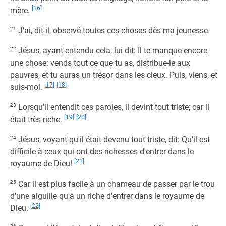
[16]
mère.
21
J'ai, dit-il, observé toutes ces choses dès ma jeunesse.
22
Jésus, ayant entendu cela, lui dit: Il te manque encore
une chose: vends tout ce que tu as, distribue-le aux
pauvres, et tu auras un trésor dans les cieux. Puis, viens, et
[17]
[18]
suis-moi.
23
Lorsqu'il entendit ces paroles, il devint tout triste; car il
[19]
[20]
était très riche.
24
Jésus, voyant qu'il était devenu tout triste, dit: Qu'il est
difficile à ceux qui ont des richesses d'entrer dans le
[21]
royaume de Dieu!
25
Car il est plus facile à un chameau de passer par le trou
d'une aiguille qu'à un riche d'entrer dans le royaume de
[22]
Dieu.