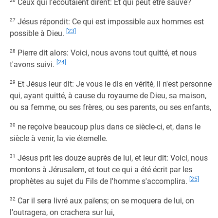
26
Ceux qui l'écoutaient dirent: Et qui peut être sauvé?
27
Jésus répondit: Ce qui est impossible aux hommes est
[23]
possible à Dieu.
28
Pierre dit alors: Voici, nous avons tout quitté, et nous
[24]
t'avons suivi.
29
Et Jésus leur dit: Je vous le dis en vérité, il n'est personne
qui, ayant quitté, à cause du royaume de Dieu, sa maison,
ou sa femme, ou ses frères, ou ses parents, ou ses enfants,
30
ne reçoive beaucoup plus dans ce siècle-ci, et, dans le
siècle à venir, la vie éternelle.
31
Jésus prit les douze auprès de lui, et leur dit: Voici, nous
montons à Jérusalem, et tout ce qui a été écrit par les
[25]
prophètes au sujet du Fils de l'homme s'accomplira.
32
Car il sera livré aux païens; on se moquera de lui, on
l'outragera, on crachera sur lui,