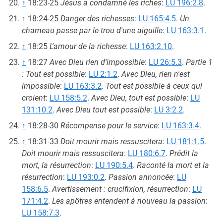
↑
18:23-25
Jésus a condamné les riches
:
LU 196:2.8
.
↑
18:24-25
Danger des richesses
:
LU 165:4.5
.
Un
chameau passe par le trou d'une aiguille
:
LU 163:3.1
.
↑
18:25
L'amour de la richesse
:
LU 163:2.10
.
↑
18:27
Avec Dieu rien d'impossible
:
LU 26:5.3
.
Partie 1
: Tout est possible
:
LU 2:1.2
.
Avec Dieu, rien n'est
impossible
:
LU 163:3.2
.
Tout est possible à ceux qui
croient
:
LU 158:5.2
.
Avec Dieu, tout est possible
:
LU
131:10.2
.
Avec Dieu tout est possible
:
LU 3:2.2
.
↑
18:28-30
Récompense pour le service
:
LU 163:3.4
.
↑
18:31-33
Doit mourir mais ressuscitera
:
LU 181:1.5
.
Doit mourir mais ressuscitera
:
LU 180:6.7
.
Prédit la
mort, la résurrection
:
LU 190:5.4
.
Raconté la mort et la
résurrection
:
LU 193:0.2
.
Passion annoncée
:
LU
158:6.5
.
Avertissement : crucifixion, résurrection
:
LU
171:4.2
.
Les apôtres entendent à nouveau la passion
:
LU 158:7.3
.