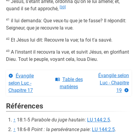
40
Jésus, s'étant arrêté, ordonna qu'on le lui amène; et,
[30]
quand il se fut approché,
41
il lui demanda: Que veux-tu que je te fasse? Il répondit:
Seigneur, que je recouvre la vue.
42
Et Jésus lui dit: Recouvre la vue; ta foi t'a sauvé.
43
A l'instant il recouvra la vue, et suivit Jésus, en glorifiant
Dieu. Tout le peuple, voyant cela, loua Dieu.
Évangile selon
Évangile
Table des
Luc - Chapitre
selon Luc -
matières
Chapitre 17
19
Références
↑
18:1-5
Parabole du juge hautain
:
LU 144:2.5
.
↑
18:6-8
Point : la persévérance paie
:
LU 144:2.5
.