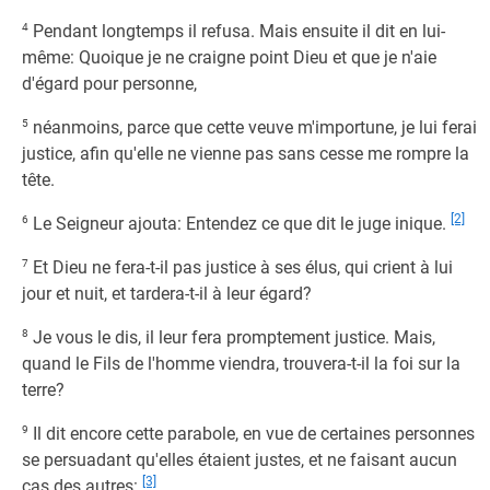
4
Pendant longtemps il refusa. Mais ensuite il dit en lui-
même: Quoique je ne craigne point Dieu et que je n'aie
d'égard pour personne,
5
néanmoins, parce que cette veuve m'importune, je lui ferai
justice, afin qu'elle ne vienne pas sans cesse me rompre la
tête.
[2]
6
Le Seigneur ajouta: Entendez ce que dit le juge inique.
7
Et Dieu ne fera-t-il pas justice à ses élus, qui crient à lui
jour et nuit, et tardera-t-il à leur égard?
8
Je vous le dis, il leur fera promptement justice. Mais,
quand le Fils de l'homme viendra, trouvera-t-il la foi sur la
terre?
9
Il dit encore cette parabole, en vue de certaines personnes
se persuadant qu'elles étaient justes, et ne faisant aucun
[3]
cas des autres: