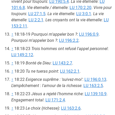
vivent pour toujours
:
LU 190:5.4
.
La vie éternelle
:
LU
101:6.8
.
Vie éternelle / éternelle
:
LU 170:2.20
.
Vivre pour
toujours
:
LU 27:1.5
.
La vie éternelle
:
LU 3:0.1
.
La vie
éternelle
:
LU 2:2.1
.
Les croyants ont la vie éternelle
:
LU
153:2.11
.
↑
18:18-19
Pourquoi m'appeler bon ?
:
LU 196:0.9
.
Pourquoi m'appeler bon ?
:
LU 196:2.2
.
↑
18:18-23
Trois hommes ont refusé l'appel personnel
:
LU 149:2.12
.
↑
18:19
Bonté de Dieu
:
LU 143:2.7
.
↑
18:20
Tu ne tueras point
:
LU 162:2.1
.
↑
18:22
Exigence suprême : 'suivez-moi'
:
LU 196:0.13
.
L'empêchement : l'amour de la richesse
:
LU 163:2.5
.
↑
18:22-23
Jésus a rejeté l'homme riche
:
LU 139:10.9
.
Engagement total
:
LU 171:2.4
.
↑
18:23
Le choix (richesse)
:
LU 163:2.6
.