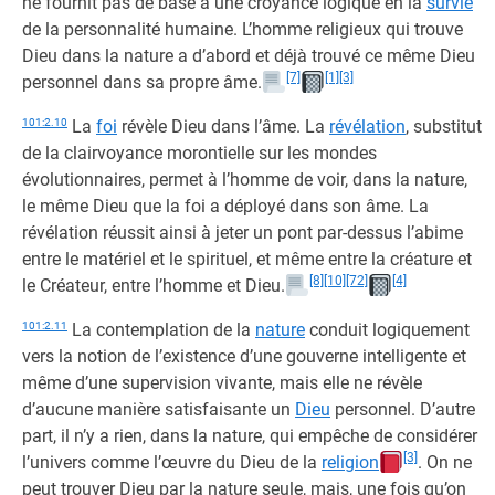
ne fournit pas de base à une croyance logique en la
survie
de la personnalité humaine. L’homme religieux qui trouve
Dieu dans la nature a d’abord et déjà trouvé ce même Dieu
[7]
[1]
[3]
personnel dans sa propre âme.
101:2.10
La
foi
révèle Dieu dans l’âme. La
révélation
, substitut
de la clairvoyance morontielle sur les mondes
évolutionnaires, permet à l’homme de voir, dans la nature,
le même Dieu que la foi a déployé dans son âme. La
révélation réussit ainsi à jeter un pont par-dessus l’abime
entre le matériel et le spirituel, et même entre la créature et
[8]
[10]
[72]
[4]
le Créateur, entre l’homme et Dieu.
101:2.11
La contemplation de la
nature
conduit logiquement
vers la notion de l’existence d’une gouverne intelligente et
même d’une supervision vivante, mais elle ne révèle
d’aucune manière satisfaisante un
Dieu
personnel. D’autre
part, il n’y a rien, dans la nature, qui empêche de considérer
[3]
l’univers comme l’œuvre du Dieu de la
religion
. On ne
peut trouver Dieu par la nature seule, mais, une fois qu’on