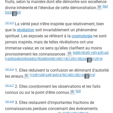
fruits, selon la manière dont elle démontre son excellence
[56]
divine inhérente et l’étendue de cette démonstration.
[203]
[3]
101:4.5
La vérité peut n’être inspirée que relativement, bien
que la
révélation
soit invariablement un phénomène
spirituel. Les exposés se référant à la
cosmologie
ne sont
jamais inspirés, mais de telles révélations ont une
immense valeur, en ce sens qu’elles clarifient au moins
[50]
[51]
[53]
[119]
[142]
[144]
provisoirement les connaissances :
[160]
[204]
[205]
[206]
[207]
[208]
[209]
[210]
[211]
[212]
[213]
[226]
[12]
[19]
101:4.6
1. Elles réduisent la confusion en éliminant d’autorité
[153]
[154]
[164]
[186]
[187]
[214]
[215]
[216]
[19]
les erreurs.
101:4.7
2. Elles coordonnent les observations et les faits
[53]
connus ou sur le point d’être connus.
101:4.8
3. Elles restaurent d’importantes fractions de
connaissances perdues concernant des évènements