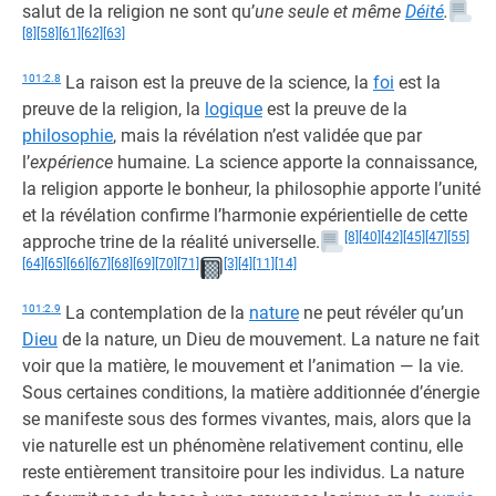
salut de la religion ne sont qu’
une seule et même
Déité
.
[8]
[58]
[61]
[62]
[63]
101:2.8
La raison est la preuve de la science, la
foi
est la
preuve de la religion, la
logique
est la preuve de la
philosophie
, mais la révélation n’est validée que par
l’
expérience
humaine. La science apporte la connaissance,
la religion apporte le bonheur, la philosophie apporte l’unité
et la révélation confirme l’harmonie expérientielle de cette
[8]
[40]
[42]
[45]
[47]
[55]
approche trine de la réalité universelle.
[64]
[65]
[66]
[67]
[68]
[69]
[70]
[71]
[3]
[4]
[11]
[14]
101:2.9
La contemplation de la
nature
ne peut révéler qu’un
Dieu
de la nature, un Dieu de mouvement. La nature ne fait
voir que la matière, le mouvement et l’animation — la vie.
Sous certaines conditions, la matière additionnée d’énergie
se manifeste sous des formes vivantes, mais, alors que la
vie naturelle est un phénomène relativement continu, elle
reste entièrement transitoire pour les individus. La nature