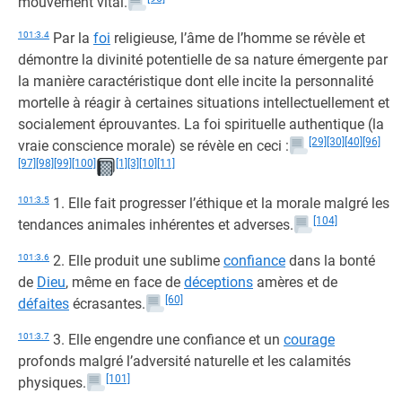
mouvement vital.
101:3.4
Par la
foi
religieuse, l’âme de l’homme se révèle et
démontre la divinité potentielle de sa nature émergente par
la manière caractéristique dont elle incite la personnalité
mortelle à réagir à certaines situations intellectuellement et
socialement éprouvantes. La foi spirituelle authentique (la
[29]
[30]
[40]
[96]
vraie conscience morale) se révèle en ceci :
[97]
[98]
[99]
[100]
[1]
[3]
[10]
[11]
101:3.5
1. Elle fait progresser l’éthique et la morale malgré les
[104]
tendances animales inhérentes et adverses.
101:3.6
2. Elle produit une sublime
confiance
dans la bonté
de
Dieu
, même en face de
déceptions
amères et de
[60]
défaites
écrasantes.
101:3.7
3. Elle engendre une confiance et un
courage
profonds malgré l’adversité naturelle et les calamités
[101]
physiques.