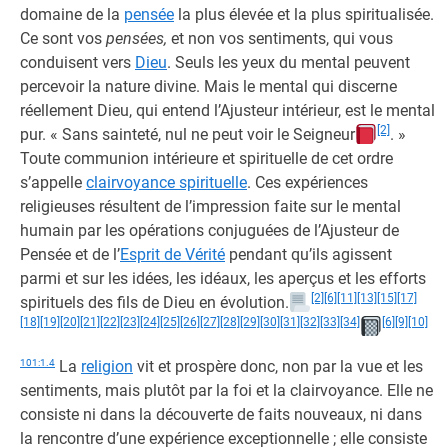
domaine de la
pensée
la plus élevée et la plus spiritualisée.
Ce sont vos
pensées,
et non vos sentiments, qui vous
conduisent vers
Dieu
. Seuls les yeux du mental peuvent
percevoir la nature divine. Mais le mental qui discerne
réellement Dieu, qui entend l’Ajusteur intérieur, est le mental
[2]
pur. « Sans sainteté, nul ne peut voir le Seigneur
. »
Toute communion intérieure et spirituelle de cet ordre
s’appelle
clairvoyance spirituelle
. Ces expériences
religieuses résultent de l’impression faite sur le mental
humain par les opérations conjuguées de l’Ajusteur de
Pensée et de l’
Esprit de Vérité
pendant qu’ils agissent
parmi et sur les idées, les idéaux, les aperçus et les efforts
[2]
[6]
[11]
[13]
[15]
[17]
spirituels des fils de Dieu en évolution.
[18]
[19]
[20]
[21]
[22]
[23]
[24]
[25]
[26]
[27]
[28]
[29]
[30]
[31]
[32]
[33]
[34]
[6]
[9]
[10]
101:1.4
La
religion
vit et prospère donc, non par la vue et les
sentiments, mais plutôt par la foi et la clairvoyance. Elle ne
consiste ni dans la découverte de faits nouveaux, ni dans
la rencontre d’une expérience exceptionnelle ; elle consiste