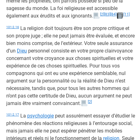
même les prophètes, ont parfois possédé si peu de la
sagesse du monde. La foi religieuse est accessible
[2]
[83]
[84]
[11]
également aux érudits et aux ignorants.
101:2.16
La religion doit toujours être son propre critique et
son propre juge ; elle ne peut jamais être évaluée, et encore
bien moins comprise, de l’extérieur. Votre seule assurance
d’un
Dieu
personnel consiste en votre propre clairvoyance
concernant votre croyance aux choses spirituelles et votre
expérience de ces choses spirituelles. Pour tous vos
compagnons qui ont eu une expérience semblable, nul
argument sur la personnalité ou la réalité de Dieu n’est
nécessaire, tandis que, pour tous les autres hommes qui
n’ont pas cette certitude de Dieu, aucun argument ne peut
[2]
jamais être vraiment convaincant.
101:2.17
La
psychologie
peut assurément essayer d’étudier le
phénomène des réactions religieuses à l’entourage social,
mais jamais elle ne peut espérer pénétrer les mobiles
intérieurs et réels ni le fonctionnement de la
religion
. Seule