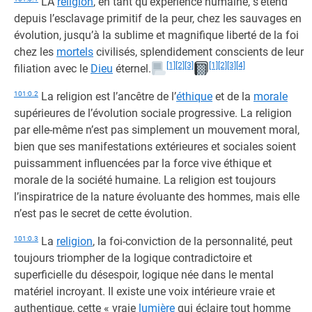
LA
religion
, en tant qu’expérience humaine, s’étend
depuis l’esclavage primitif de la peur, chez les sauvages en
évolution, jusqu’à la sublime et magnifique liberté de la foi
chez les
mortels
civilisés, splendidement conscients de leur
[1]
[2]
[3]
[1]
[2]
[3]
[4]
filiation avec le
Dieu
éternel.
101:0.2
La religion est l’ancêtre de l’
éthique
et de la
morale
supérieures de l’évolution sociale progressive. La religion
par elle-même n’est pas simplement un mouvement moral,
bien que ses manifestations extérieures et sociales soient
puissamment influencées par la force vive éthique et
morale de la société humaine. La religion est toujours
l’inspiratrice de la nature évoluante des hommes, mais elle
n’est pas le secret de cette évolution.
101:0.3
La
religion
, la foi-conviction de la personnalité, peut
toujours triompher de la logique contradictoire et
superficielle du désespoir, logique née dans le mental
matériel incroyant. Il existe une voix intérieure vraie et
authentique, cette « vraie
lumière
qui éclaire tout homme