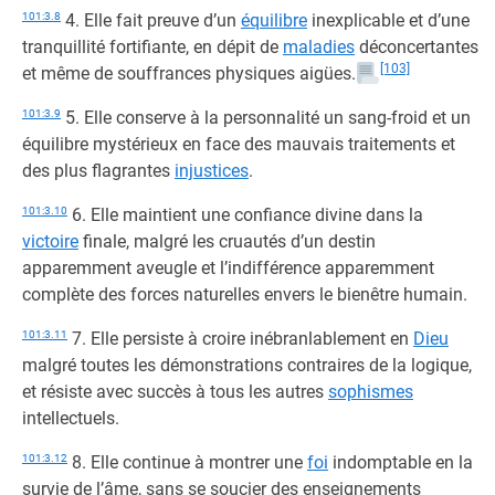
101:3.8
4. Elle fait preuve d’un
équilibre
inexplicable et d’une
tranquillité fortifiante, en dépit de
maladies
déconcertantes
[103]
et même de souffrances physiques aigües.
101:3.9
5. Elle conserve à la personnalité un sang-froid et un
équilibre mystérieux en face des mauvais traitements et
des plus flagrantes
injustices
.
101:3.10
6. Elle maintient une confiance divine dans la
victoire
finale, malgré les cruautés d’un destin
apparemment aveugle et l’indifférence apparemment
complète des forces naturelles envers le bienêtre humain.
101:3.11
7. Elle persiste à croire inébranlablement en
Dieu
malgré toutes les démonstrations contraires de la logique,
et résiste avec succès à tous les autres
sophismes
intellectuels.
101:3.12
8. Elle continue à montrer une
foi
indomptable en la
survie de l’âme, sans se soucier des enseignements