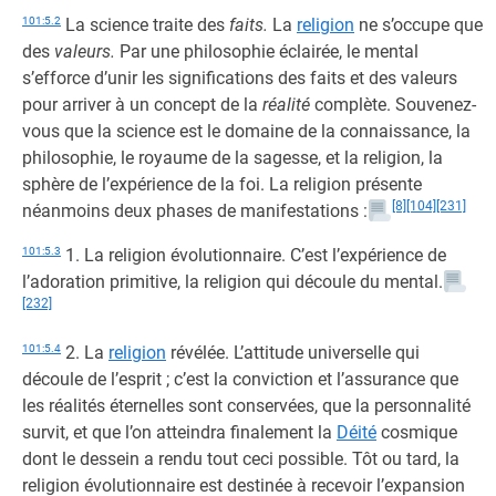
101:5.2
La science traite des
faits.
La
religion
ne s’occupe que
des
valeurs.
Par une philosophie éclairée, le mental
s’efforce d’unir les significations des faits et des valeurs
pour arriver à un concept de la
réalité
complète. Souvenez-
vous que la science est le domaine de la connaissance, la
philosophie, le royaume de la sagesse, et la religion, la
sphère de l’expérience de la foi. La religion présente
[8]
[104]
[231]
néanmoins deux phases de manifestations :
101:5.3
1. La religion évolutionnaire. C’est l’expérience de
l’adoration primitive, la religion qui découle du mental.
[232]
101:5.4
2. La
religion
révélée. L’attitude universelle qui
découle de l’esprit ; c’est la conviction et l’assurance que
les réalités éternelles sont conservées, que la personnalité
survit, et que l’on atteindra finalement la
Déité
cosmique
dont le dessein a rendu tout ceci possible. Tôt ou tard, la
religion évolutionnaire est destinée à recevoir l’expansion