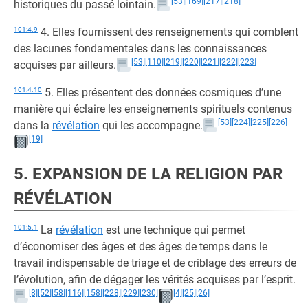
[53]
[169]
[217]
[218]
historiques du passé lointain.
101:4.9
4. Elles fournissent des renseignements qui comblent
des lacunes fondamentales dans les connaissances
[53]
[110]
[219]
[220]
[221]
[222]
[223]
acquises par ailleurs.
101:4.10
5. Elles présentent des données cosmiques d’une
manière qui éclaire les enseignements spirituels contenus
[53]
[224]
[225]
[226]
dans la
révélation
qui les accompagne.
[19]
5. EXPANSION DE LA RELIGION PAR
RÉVÉLATION
101:5.1
La
révélation
est une technique qui permet
d’économiser des âges et des âges de temps dans le
travail indispensable de triage et de criblage des erreurs de
l’évolution, afin de dégager les vérités acquises par l’esprit.
[8]
[52]
[58]
[116]
[158]
[228]
[229]
[230]
[4]
[25]
[26]