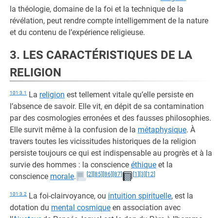
la théologie, domaine de la foi et la technique de la
révélation, peut rendre compte intelligemment de la nature
et du contenu de l’expérience religieuse.
3. LES CARACTÉRISTIQUES DE LA
RELIGION
101:3.1
La
religion
est tellement vitale qu’elle persiste en
l’absence de savoir. Elle vit, en dépit de sa contamination
par des cosmologies erronées et des fausses philosophies.
Elle survit même à la confusion de la
métaphysique
. À
travers toutes les vicissitudes historiques de la religion
persiste toujours ce qui est indispensable au progrès et à la
survie des hommes : la conscience
éthique
et la
[2]
[85]
[86]
[87]
[1]
[3]
[12]
conscience
morale
.
101:3.2
La foi-clairvoyance, ou
intuition spirituelle
, est la
dotation du
mental cosmique
en association avec