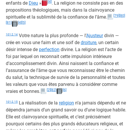
[4]
enfants de
Dieu
»
. La religion ne consiste pas en des
propositions théologiques, mais dans la clairvoyance
[79]
[80]
spirituelle et la sublimité de la confiance de l’âme.
[81]
[4]
[5]
101:2.14
Votre nature la plus profonde — l’
Ajusteur
divin —
crée en vous une faim et une soif de
droiture
, un certain
désir intense de
perfection
divine. La religion est l’acte de
foi par lequel on reconnait cette impulsion intérieure
d’accomplissement divin. Ainsi naissent la confiance et
l’assurance de l’âme que vous reconnaissez être le chemin
du salut, la technique de survie de la personnalité et toutes
les valeurs que vous êtes parvenu à considérer comme
[2]
[82]
[6]
vraies et bonnes.
101:2.15
La réalisation de la
religion
n’a jamais dépendu et ne
dépendra jamais d’un grand savoir ou d’une logique habile.
Elle est clairvoyance spirituelle, et c’est précisément
pourquoi certains des plus grands éducateurs religieux, et