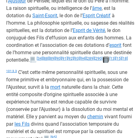
l’
Ajusteur
de Pensée, lequel est le don du Père à l’homme.
La raison spirituelle, ou intelligence de l’
âme
, est la
dotation du
Saint-Esprit
, le don de l’
Esprit Créatif
à
l’homme. La philosophie spirituelle, ou sagesse des réalités
spirituelles, est la dotation de l’
Esprit de Vérité
, le don
conjugué des Fils d’effusion aux enfants des hommes. La
coordination et l’association de ces dotations d’
esprit
font
de l’homme une personnalité spirituelle dans une destinée
[34]
[88]
[89]
[90]
[91]
[92]
[93]
[94]
[289]
[290]
[13]
[15]
[18]
potentielle.
101:3.3
C’est cette même personnalité spirituelle, sous une
forme primitive et embryonnaire qui, en la possession de
l’Ajusteur, survit à la
mort
naturelle dans la chair. Cette
entité composite d’origine spirituelle associée à une
expérience humaine est rendue capable de survivre
(conservée par l’Ajusteur) à la dissolution du moi mental et
matériel. Elle y parvient au moyen du
chemin
vivant fourni
par
les Fils
divins quand l’association temporaire du
matériel et du spirituel est rompue par la cessation du
[95]