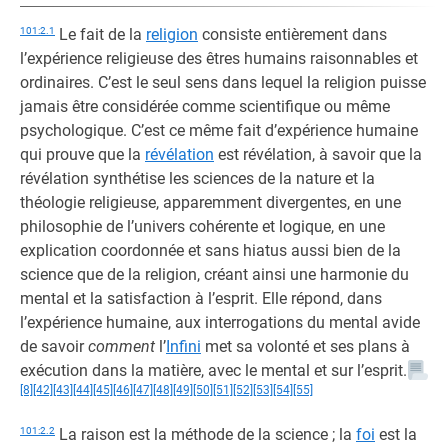
101:2.1
Le fait de la
religion
consiste entièrement dans
l’expérience religieuse des êtres humains raisonnables et
ordinaires. C’est le seul sens dans lequel la religion puisse
jamais être considérée comme scientifique ou même
psychologique. C’est ce même fait d’expérience humaine
qui prouve que la
révélation
est révélation, à savoir que la
révélation synthétise les sciences de la nature et la
théologie religieuse, apparemment divergentes, en une
philosophie de l’univers cohérente et logique, en une
explication coordonnée et sans hiatus aussi bien de la
science que de la religion, créant ainsi une harmonie du
mental et la satisfaction à l’esprit. Elle répond, dans
l’expérience humaine, aux interrogations du mental avide
de savoir
comment
l’
Infini
met sa volonté et ses plans à
exécution dans la matière, avec le mental et sur l’esprit.
[8]
[42]
[43]
[44]
[45]
[46]
[47]
[48]
[49]
[50]
[51]
[52]
[53]
[54]
[55]
101:2.2
La raison est la méthode de la science ; la
foi
est la