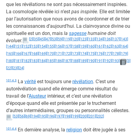
que les révélations ne sont pas nécessairement inspirées.
La cosmologie révélée ici n’est
pas inspirée.
Elle est limitée
par l’autorisation que nous avons de coordonner et de trier
les connaissances d’aujourd’hui. La clairvoyance divine ou
spirituelle est un don, mais
la
sagesse
humaine doit
[2]
[35]
[45]
[47]
[53]
[59]
[119]
[120]
[123]
[133]
[134]
[136]
[137]
[143]
évoluer.
[144]
[151]
[152]
[153]
[154]
[155]
[156]
[157]
[158]
[159]
[160]
[161]
[162]
[163]
[164]
[165]
[166]
[167]
[168]
[169]
[170]
[171]
[172]
[173]
[174]
[175]
[176]
[177]
[178]
[179]
[180]
[181]
[182]
[183]
[184]
[185]
[186]
[187]
[188]
[189]
[190]
[191]
[192]
[193]
[3]
[22]
[23]
[24]
101:4.3
La
vérité
est toujours une
révélation
. C’est une
autorévélation quand elle émerge comme résultat du
travail de l’
Ajusteur
intérieur, et c’est une révélation
d’époque quand elle est présentée par le truchement
d’autres intermédiaires, groupes ou personnalités célestes.
[53]
[56]
[69]
[194]
[195]
[196]
[197]
[198]
[199]
[200]
[201]
[202]
101:4.4
En dernière analyse, la
religion
doit être jugée à ses