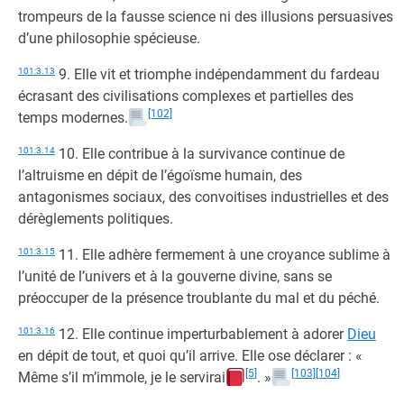
trompeurs de la fausse science ni des illusions persuasives
d’une philosophie spécieuse.
101:3.13
9. Elle vit et triomphe indépendamment du fardeau
écrasant des civilisations complexes et partielles des
[102]
temps modernes.
101:3.14
10. Elle contribue à la survivance continue de
l’altruisme en dépit de l’égoïsme humain, des
antagonismes sociaux, des convoitises industrielles et des
dérèglements politiques.
101:3.15
11. Elle adhère fermement à une croyance sublime à
l’unité de l’univers et à la gouverne divine, sans se
préoccuper de la présence troublante du mal et du péché.
101:3.16
12. Elle continue imperturbablement à adorer
Dieu
en dépit de tout, et quoi qu’il arrive. Elle ose déclarer : «
[5]
[103]
[104]
Même s’il m’immole, je le servirai
. »