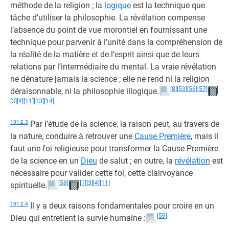
méthode de la religion ; la
logique
est la technique que
tâche d’utiliser la philosophie. La révélation compense
l’absence du point de vue morontiel en fournissant une
technique pour parvenir à l’unité dans la compréhension de
la réalité de la matière et de l’esprit ainsi que de leurs
relations par l’intermédiaire du mental. La vraie révélation
ne dénature jamais la science ; elle ne rend ni la religion
[8]
[53]
[56]
[57]
déraisonnable, ni la philosophie illogique.
[3]
[4]
[11]
[13]
[14]
101:2.3
Par l’étude de la science, la raison peut, au travers de
la nature, conduire à retrouver une
Cause Première
, mais il
faut une foi religieuse pour transformer la Cause Première
de la science en un
Dieu
de salut ; en outre, la
révélation
est
nécessaire pour valider cette foi, cette clairvoyance
[58]
[1]
[3]
[4]
[11]
spirituelle.
101:2.4
Il y a deux raisons fondamentales pour croire en un
[59]
Dieu qui entretient la survie humaine :