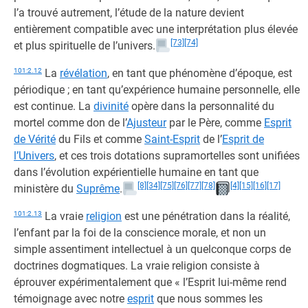
l’a trouvé autrement, l’étude de la nature devient
entièrement compatible avec une interprétation plus élevée
[73]
[74]
et plus spirituelle de l’univers.
101:2.12
La
révélation
, en tant que phénomène d’époque, est
périodique ; en tant qu’expérience humaine personnelle, elle
est continue. La
divinité
opère dans la personnalité du
mortel comme don de l’
Ajusteur
par le Père, comme
Esprit
de Vérité
du Fils et comme
Saint-Esprit
de l’
Esprit de
l’Univers
, et ces trois dotations supramortelles sont unifiées
dans l’évolution expérientielle humaine en tant que
[8]
[34]
[75]
[76]
[77]
[78]
[4]
[15]
[16]
[17]
ministère du
Suprême
.
101:2.13
La vraie
religion
est une pénétration dans la réalité,
l’enfant par la foi de la conscience morale, et non un
simple assentiment intellectuel à un quelconque corps de
doctrines dogmatiques. La vraie religion consiste à
éprouver expérimentalement que « l’Esprit lui-même rend
témoignage avec notre
esprit
que nous sommes les