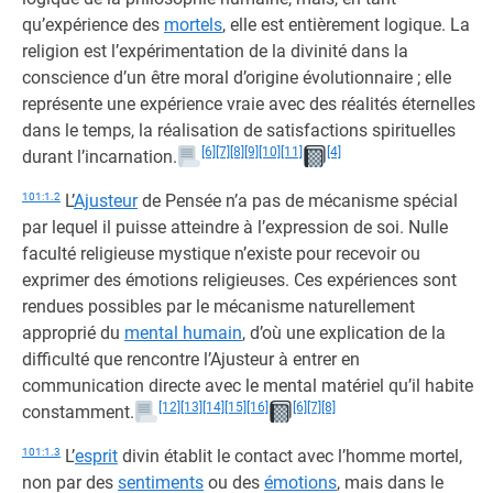
qu’expérience des
mortels
, elle est entièrement logique. La
religion est l’expérimentation de la divinité dans la
conscience d’un être moral d’origine évolutionnaire ; elle
représente une expérience vraie avec des réalités éternelles
dans le temps, la réalisation de satisfactions spirituelles
[6]
[7]
[8]
[9]
[10]
[11]
[4]
durant l’incarnation.
101:1.2
L’
Ajusteur
de Pensée n’a pas de mécanisme spécial
par lequel il puisse atteindre à l’expression de soi. Nulle
faculté religieuse mystique n’existe pour recevoir ou
exprimer des émotions religieuses. Ces expériences sont
rendues possibles par le mécanisme naturellement
approprié du
mental humain
, d’où une explication de la
difficulté que rencontre l’Ajusteur à entrer en
communication directe avec le mental matériel qu’il habite
[12]
[13]
[14]
[15]
[16]
[6]
[7]
[8]
constamment.
101:1.3
L’
esprit
divin établit le contact avec l’homme mortel,
non par des
sentiments
ou des
émotions
, mais dans le