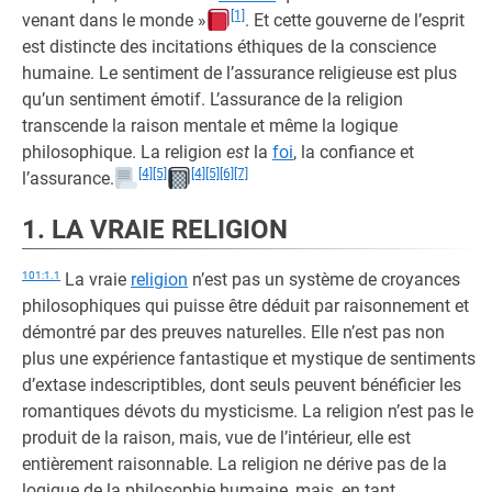
[1]
venant dans le monde »
. Et cette gouverne de l’esprit
est distincte des incitations éthiques de la conscience
humaine. Le sentiment de l’assurance religieuse est plus
qu’un sentiment émotif. L’assurance de la religion
transcende la raison mentale et même la logique
philosophique. La religion
est
la
foi
, la confiance et
[4]
[5]
[4]
[5]
[6]
[7]
l’assurance.
1. LA VRAIE RELIGION
101:1.1
La vraie
religion
n’est pas un système de croyances
philosophiques qui puisse être déduit par raisonnement et
démontré par des preuves naturelles. Elle n’est pas non
plus une expérience fantastique et mystique de sentiments
d’extase indescriptibles, dont seuls peuvent bénéficier les
romantiques dévots du mysticisme. La religion n’est pas le
produit de la raison, mais, vue de l’intérieur, elle est
entièrement raisonnable. La religion ne dérive pas de la
logique de la philosophie humaine, mais, en tant