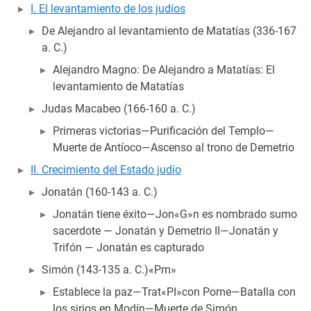
I. El levantamiento de los judíos
De Alejandro al levantamiento de Matatías (336-167
a. C.)
Alejandro Magno: De Alejandro a Matatías: El
levantamiento de Matatías
Judas Macabeo (166-160 a. C.)
Primeras victorias—Purificación del Templo—
Muerte de Antíoco—Ascenso al trono de Demetrio
II. Crecimiento del Estado judío
Jonatán (160-143 a. C.)
Jonatán tiene éxito—Jon«G»n es nombrado sumo
sacerdote — Jonatán y Demetrio II—Jonatán y
Trifón — Jonatán es capturado
Simón (143-135 a. C.)«Pm»
Establece la paz—Trat«PI»con Pome—Batalla con
los sirios en Modín—Muerte de Simón