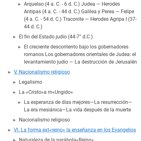
Arquelao (4 a. C. - 6 d. C.) Judea — Herodes
Antipas (4 a. C. - 44 d. C.) Galilea y Perea — Felipe
(4 a. C. - 54 d. C.) Traconite — Herodes Agripa I (37-
44 d. C.)
El fin del Estado judío (44-7° d.C.)
El creciente descontento bajo los gobernadores
romanos Los gobernadores orientales de Judea: el
levantamiento judío — La destrucción de Jerusalén
V. Nacionalismo religioso
Legalismo
La «Cristo»a m«Ungido»
La esperanza de días mejores—La resurrección—
La era mesiánica—La vida después de la muerte
Nacionalismo religioso
VI. La forma ext«reino» la enseñanza en los Evangelios
Naturaleza de la parábola«Reino»