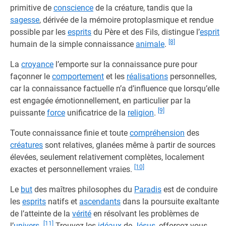
primitive de
conscience
de la créature, tandis que la
sagesse
, dérivée de la mémoire protoplasmique et rendue
possible par les
esprits
du Père et des Fils, distingue l’
esprit
[8]
humain de la simple connaissance
animale
.
La
croyance
l’emporte sur la connaissance pure pour
façonner le
comportement
et les
réalisations
personnelles,
car la connaissance factuelle n’a d’influence que lorsqu’elle
est engagée émotionnellement, en particulier par la
[9]
puissante
force
unificatrice de la
religion
.
Toute connaissance finie et toute
compréhension
des
créatures
sont relatives, glanées même à partir de sources
élevées, seulement relativement complètes, localement
[10]
exactes et personnellement vraies.
Le
but
des maîtres philosophes du
Paradis
est de conduire
les
esprits
natifs et
ascendants
dans la poursuite exaltante
de l’atteinte de la
vérité
en résolvant les problèmes de
[11]
l’
univers
.
Trouvez les
idéaux
de
Jésus
, efforcez-vous