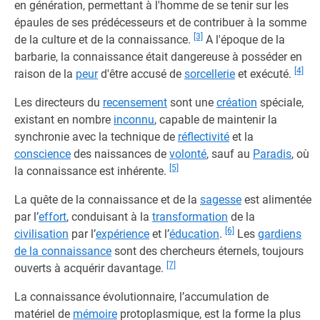
en génération, permettant à l'homme de se tenir sur les
épaules de ses prédécesseurs et de contribuer à la somme
[3]
de la culture et de la connaissance.
A l'époque de la
barbarie, la connaissance était dangereuse à posséder en
[4]
raison de la
peur
d'être accusé de
sorcellerie
et exécuté.
Les directeurs du
recensement
sont une
création
spéciale,
existant en nombre
inconnu
, capable de maintenir la
synchronie avec la technique de
réflectivité
et la
conscience
des naissances de
volonté
, sauf au
Paradis
, où
[5]
la connaissance est inhérente.
La quête de la connaissance et de la
sagesse
est alimentée
par l’
effort
, conduisant à la
transformation
de la
[6]
civilisation
par l’
expérience
et l’
éducation
.
Les
gardiens
de la connaissance
sont des chercheurs éternels, toujours
[7]
ouverts à acquérir davantage.
La connaissance évolutionnaire, l’accumulation de
matériel de
mémoire
protoplasmique, est la forme la plus