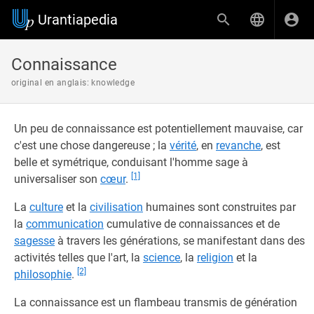
Urantiapedia
Connaissance
original en anglais: knowledge
Un peu de connaissance est potentiellement mauvaise, car
c'est une chose dangereuse ; la
vérité
, en
revanche
, est
belle et symétrique, conduisant l'homme sage à
[1]
universaliser son
cœur
.
La
culture
et la
civilisation
humaines sont construites par
la
communication
cumulative de connaissances et de
sagesse
à travers les générations, se manifestant dans des
activités telles que l'art, la
science
, la
religion
et la
[2]
philosophie
.
La connaissance est un flambeau transmis de génération