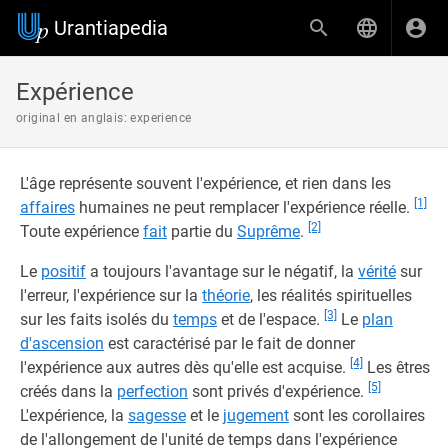
Urantiapedia
Expérience
original en anglais: experience
L'âge représente souvent l'expérience, et rien dans les
[1]
affaires
humaines ne peut remplacer l'expérience réelle.
[2]
Toute expérience
fait
partie du
Suprême
.
Le
positif
a toujours l'avantage sur le négatif, la
vérité
sur
l'erreur, l'expérience sur la
théorie
, les réalités spirituelles
[3]
sur les faits isolés du
temps
et de l'espace.
Le
plan
d'ascension
est caractérisé par le fait de donner
[4]
l'expérience aux autres dès qu'elle est acquise.
Les êtres
[5]
créés dans la
perfection
sont privés d'expérience.
L'expérience, la
sagesse
et le
jugement
sont les corollaires
de l'allongement de l'unité de temps dans l'expérience