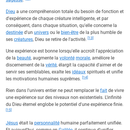
Dieu
a une compréhension totale du besoin de fonction et
d'expérience de chaque créature intelligente, et par
conséquent, dans chaque situation, qu'elle concerne la
destinée
d'un
univers
ou le
bien-être
de la plus humble de
[13]
ses
créatures
, Dieu se retire de l'activité.
Une expérience est bonne lorsqu'elle accroît l'appréciation
de la
beauté
, augmente la
volonté
morale
, améliore le
discernement de la
vérité
, élargit la capacité d'aimer et de
servir ses semblables, exalte les
idéaux
spirituels et unifie
[14]
les motivations humaines suprêmes.
Rien dans l'univers entier ne peut remplacer le
fait
de vivre
une expérience sur des niveaux non existentiels. L'infinité
du Dieu éternel englobe le potentiel d'une expérience finie.
[15]
Jésus
était la
personnalité
humaine parfaitement unifiée.
Et aujourd'hui, comme en
Galilée
, il continue d'unifier