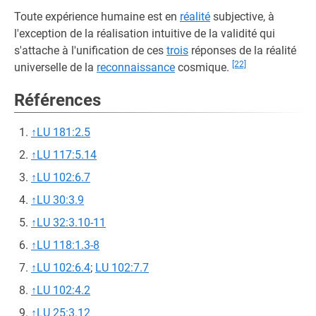
Toute expérience humaine est en
réalité
subjective, à
l'exception de la réalisation intuitive de la validité qui
s'attache à l'unification de ces
trois
réponses de la réalité
[22]
universelle de la
reconnaissance
cosmique.
Références
↑
LU 181:2.5
↑
LU 117:5.14
↑
LU 102:6.7
↑
LU 30:3.9
↑
LU 32:3.10-11
↑
LU 118:1.3-8
↑
LU 102:6.4
;
LU 102:7.7
↑
LU 102:4.2
↑
LU 25:3.12