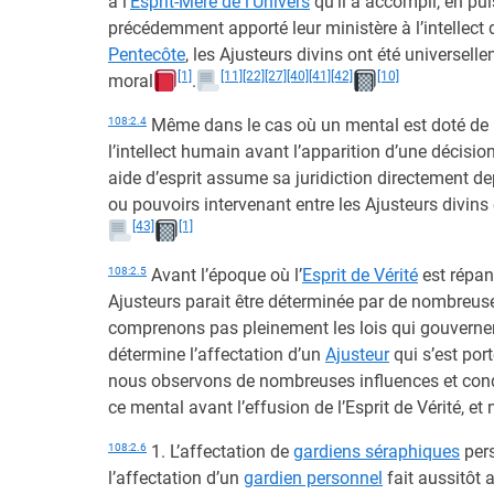
à l’
Esprit-Mère de l’Univers
qu’il a accompli, en pu
précédemment apporté leur ministère à l’intellect d
Pentecôte
, les Ajusteurs divins ont été universell
[1]
[11]
[22]
[27]
[40]
[41]
[42]
[10]
moral
.
108:2.4
Même dans le cas où un mental est doté de l’E
l’intellect humain avant l’apparition d’une décisio
aide d’esprit assume sa juridiction directement d
ou pouvoirs intervenant entre les Ajusteurs divins
[43]
[1]
108:2.5
Avant l’époque où l’
Esprit de Vérité
est répan
Ajusteurs parait être déterminée par de nombreuses
comprenons pas pleinement les lois qui gouvernen
détermine l’affectation d’un
Ajusteur
qui s’est por
nous observons de nombreuses influences et condit
ce mental avant l’effusion de l’Esprit de Vérité, et
108:2.6
1. L’affectation de
gardiens séraphiques
pers
l’affectation d’un
gardien personnel
fait aussitôt a