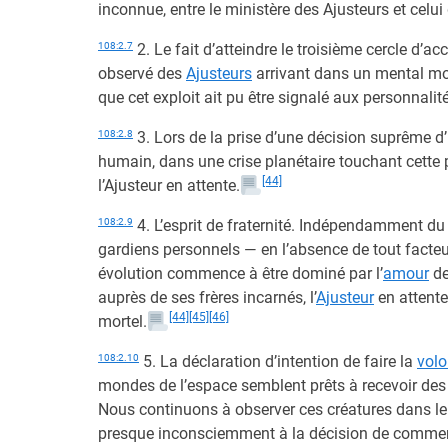
inconnue, entre le ministère des Ajusteurs et celu
108:2.7
2. Le fait d’atteindre le troisième cercle d’a
observé des
Ajusteurs
arrivant dans un mental mor
que cet exploit ait pu être signalé aux personnalit
108:2.8
3. Lors de la prise d’une décision suprême d’
humain, dans une crise planétaire touchant cette
[44]
l’Ajusteur en attente.
108:2.9
4. L’esprit de fraternité. Indépendamment du
gardiens personnels — en l’absence de tout facte
évolution commence à être dominé par l’
amour
de
auprès de ses frères incarnés, l’
Ajusteur
en attente
[44]
[45]
[46]
mortel.
108:2.10
5. La déclaration d’intention de faire la
volo
mondes de l’espace semblent prêts à recevoir des 
Nous continuons à observer ces créatures dans leur 
presque inconsciemment à la décision de commence