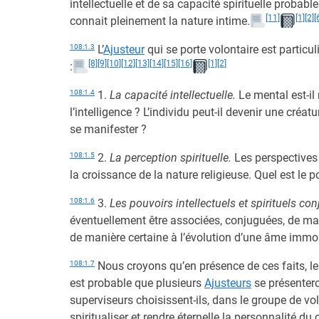
intellectuelle et de sa capacité spirituelle probab
[11]
[1]
[2]
[
connait pleinement la nature intime.
108:1.3
L’
Ajusteur
qui se porte volontaire est particu
[8]
[9]
[10]
[12]
[13]
[14]
[15]
[16]
[1]
[2]
:
108:1.4
1.
La capacité intellectuelle.
Le mental est-il 
l’intelligence ? L’individu peut-il devenir une créa
se manifester ?
108:1.5
2.
La perception spirituelle.
Les perspectives
la croissance de la nature religieuse. Quel est le p
108:1.6
3.
Les pouvoirs intellectuels et spirituels co
éventuellement être associées, conjuguées, de man
de manière certaine à l’évolution d’une âme immo
108:1.7
Nous croyons qu’en présence de ces faits, les
est probable que plusieurs
Ajusteurs
se présentero
superviseurs choisissent-ils, dans le groupe de vol
spiritualiser et rendre éternelle la personnalité du 