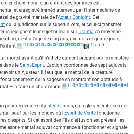
premier choix moral d’un enfant des hommes est
ntal et enregistré immédiatement, par l’intermédiaire de
ersel de gravité mentale de l’
Acteur Conjoint
. Cet
rit
qui a juridiction sur le superunivers, et celui-ci transmet
teurs rejoignent leur sujet humain sur
Urantia
en moyenne
ération, c’est à l’âge de cinq ans, dix mois et quatre jours,
[11]
[23]
[24]
[25]
[26]
[27]
[28]
[29]
[30]
[31]
[1]
[2]
[3]
[8]
l’enfant.
al mortel avant qu’il n’ait été dument préparé par le ministère
té dans le
Saint-Esprit
. L’action coordonnée des sept adjuvats
cevoir un Ajusteur. Il faut que le mental de la créature
e fonctionnement de la sagesse en montrant son aptitude à
[11]
[20]
[22]
[27]
[30]
[32]
[33]
[34]
[35]
[36]
 mal — à faire un choix moral.
in pour recevoir les
Ajusteurs
, mais, en règle générale, ceux-ci
tal, sauf sur les mondes où l’
Esprit de Vérité
fonctionne
 d’esprits. Si cet esprit des Fils d’effusion est présent, les
tième esprit-mental adjuvat commence à fonctionner et signale