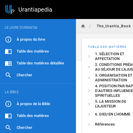
Urantiapedia
/
The_Urantia_Book
LE LIVRE D’URANTIA
À propos du livre
TABLE DES MATIÈRES
Table des matières
1. SÉLECTION ET
AFFECTATION
Table des matières détaillée
2. CONDITIONS PRÉ
AU SÉJOUR DE L’AJU
Chercher
3. ORGANISATION ET
ADMINISTRATION
4. POSITION PAR RA
D’AUTRES INFLUENC
LA BIBLE
SPIRITUELLES
5. LA MISSION DE
À propos de la Bible
L’AJUSTEUR
6. DIEU EN L’HOMME
Table des matières
Références
Chercher