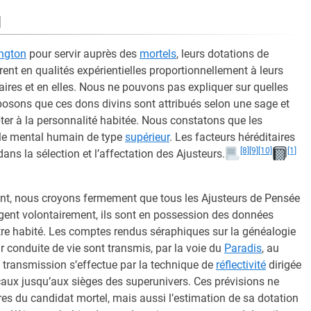
N
ington
pour servir auprès des
mortels
, leurs dotations de
fèrent en qualités expérientielles proportionnellement à leurs
aires et en elles. Nous ne pouvons pas expliquer sur quelles
posons que ces dons divins sont attribués selon une sage et
apter à la personnalité habitée. Nous constatons que les
 le mental humain de type
supérieur
. Les facteurs héréditaires
[8]
[9]
[10]
[1]
ns la sélection et l’affectation des Ajusteurs.
nt, nous croyons fermement que tous les Ajusteurs de Pensée
gagent volontairement, ils sont en possession des données
tre habité. Les comptes rendus séraphiques sur la généalogie
r conduite de vie sont transmis, par la voie du
Paradis
, au
a transmission s’effectue par la technique de
réflectivité
dirigée
locaux jusqu’aux sièges des superunivers. Ces prévisions ne
es du candidat mortel, mais aussi l’estimation de sa dotation