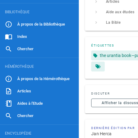
Articles
BIBLIOTHÈQUE
Aide aux études
La Bible
À propos de la Bibliothèque
Index
ÉTIQUETTES
Chercher
the urantia book—p
HÉMÉROTHÈQUE
À propos de la Hémérothèque
Articles
DISCUTER
Afficher la discus
Aides à l'Etude
Chercher
DERNIÈRE ÉDITION PAR
ENCYCLOPÉDIE
Jan Herca