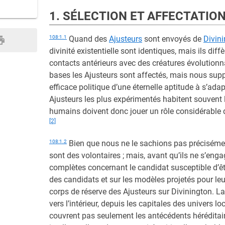
1. SÉLECTION ET AFFECTATIO
108:1.1
Quand des
Ajusteurs
sont envoyés de
Divin
divinité existentielle sont identiques, mais ils dif
contacts antérieurs avec des créatures évolutionn
bases les Ajusteurs sont affectés, mais nous sup
efficace politique d’une éternelle aptitude à s’ad
Ajusteurs les plus expérimentés habitent souvent
humains doivent donc jouer un rôle considérable da
[2]
108:1.2
Bien que nous ne le sachions pas préciséme
sont des volontaires ; mais, avant qu’ils ne s’en
complètes concernant le candidat susceptible d’ê
des candidats et sur les modèles projetés pour leu
corps de réserve des Ajusteurs sur Divinington. L
vers l’intérieur, depuis les capitales des univers 
couvrent pas seulement les antécédents héréditair