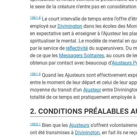
le sexe de la créature n’entre pas en considération
108:1.8
Le court intervalle de temps entre l’offre d’êt
employé sur
Divinington
dans les écoles des Moni
en expectative sert à enseigner à l’Ajusteur les pl
spiritualiser le mental. Le modèle de mental en q
par le service de
réflectivité
du superunivers. Du mo
de ce que les
Messagers Solitaires
, au cours de l
obtenus par contact avec beaucoup d’
Ajusteurs P
108:1.9
Quand les Ajusteurs sont effectivement expéd
entre le moment de leur départ et celui de leur app
moyenne du transit d’un
Ajusteur
entre Diviningto
totalité de ce temps est pratiquement employée à 
2. CONDITIONS PRÉALABLES A
108:2.1
Bien que les
Ajusteurs
s’offrent volontaireme
ont été transmises à
Divinington
, en fait ils ne r