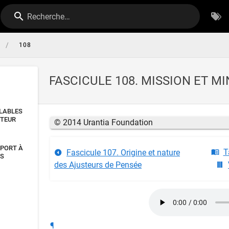
Recherche…
/
108
FASCICULE 108. MISSION ET M
ALABLES
STEUR
© 2014 Urantia Foundation
PPORT À
T
Fascicule 107. Origine et nature
ES
des Ajusteurs de Pensée
¶