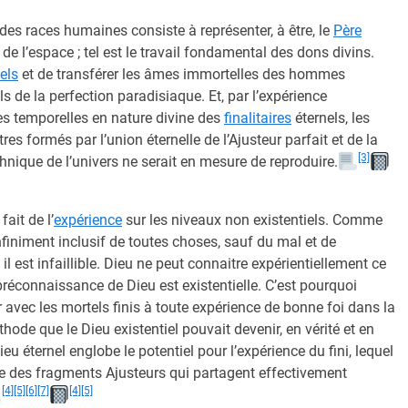
es races humaines consiste à représenter, à être, le
Père
de l’espace ; tel est le travail fondamental des dons divins.
els
et de transférer les âmes immortelles des hommes
s de la perfection paradisiaque. Et, par l’expérience
es temporelles en nature divine des
finalitaires
éternels, les
s formés par l’union éternelle de l’Ajusteur parfait et de la
[3]
chnique de l’univers ne serait en mesure de reproduire.
ait de l’
expérience
sur les niveaux non existentiels. Comme
finiment inclusif de toutes choses, sauf du mal et de
 il est infaillible. Dieu ne peut connaitre expérientiellement ce
préconnaissance de Dieu est existentielle. C’est pourquoi
 avec les mortels finis à toute expérience de bonne foi dans la
hode que le Dieu existentiel pouvait devenir, en vérité et en
Dieu éternel englobe le potentiel pour l’expérience du fini, lequel
tère des fragments Ajusteurs qui partagent effectivement
[4]
[5]
[6]
[7]
[4]
[5]