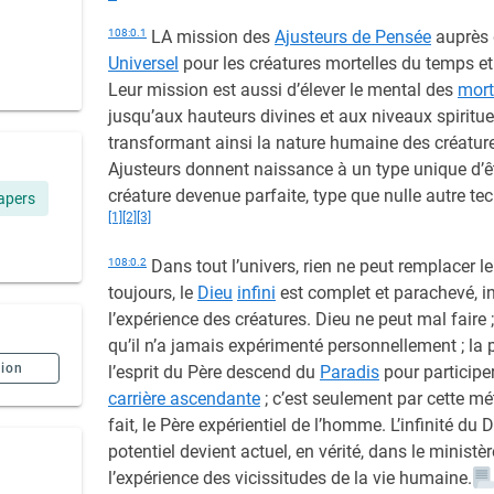
108:0.1
LA mission des
Ajusteurs de Pensée
auprès d
Universel
pour les créatures mortelles du temps et 
Leur mission est aussi d’élever le mental des
mort
jusqu’aux hauteurs divines et aux niveaux spirituel
transformant ainsi la nature humaine des créatur
Ajusteurs donnent naissance à un type unique d’être
créature devenue parfaite, type que nulle autre te
apers
[1]
[2]
[3]
108:0.2
Dans tout l’univers, rien ne peut remplacer le f
toujours, le
Dieu
infini
est complet et parachevé, in
l’expérience des créatures. Dieu ne peut mal faire ;
qu’il n’a jamais expérimenté personnellement ; la 
sion
l’esprit du Père descend du
Paradis
pour participer
carrière ascendante
; c’est seulement par cette mét
fait, le Père expérientiel de l’homme. L’infinité du 
potentiel devient actuel, en vérité, dans le minis
l’expérience des vicissitudes de la vie humaine.