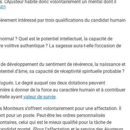
les. L’Ajusteur habite donc volontairement un mental dont il
6]
[7]
lièrement intéressé par trois qualifications du candidat humain
normal ? Quel est le potentiel intellectuel, la capacité de
ture volitive authentique ? La sagesse aura-t-elle l’occasion de
 de développement du sentiment de révérence, la naissance et
otentiel d’âme, sa capacité de réceptivité spirituelle probable ?
njugués.
Le degré auquel ces deux dotations peuvent
ière à donner de la force au caractère humain et à contribuer
rtelle ayant
valeur de survie
.
 Moniteurs s’offrent volontairement pour une affectation. Il
nt pour un poste. Peut-être les ordres personnalisés
ontaires, celui qui est le mieux qualifié pour la tâche de
candidat mortel. (Pour l’affectation et le service des Ajusteurs,