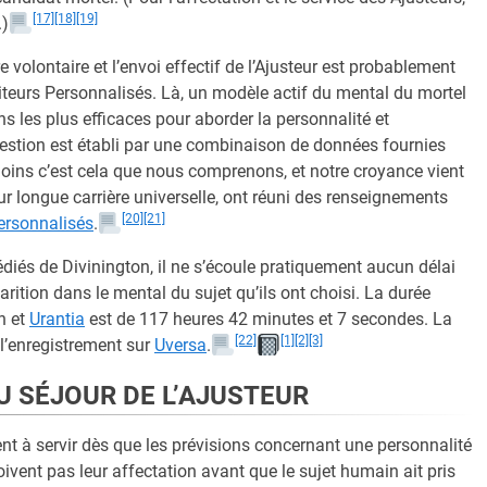
[17]
[18]
[19]
.)
re volontaire et l’envoi effectif de l’Ajusteur est probablement
teurs Personnalisés. Là, un modèle actif du mental du mortel
ans les plus efficaces pour aborder la personnalité et
uestion est établi par une combinaison de données fournies
ins c’est cela que nous comprenons, et notre croyance vient
eur longue carrière universelle, ont réuni des renseignements
[20]
[21]
ersonnalisés
.
iés de Divinington, il ne s’écoule pratiquement aucun délai
arition dans le mental du sujet qu’ils ont choisi. La durée
n et
Urantia
est de 117 heures 42 minutes et 7 secondes. La
[22]
[1]
[2]
[3]
l’enregistrement sur
Uversa
.
U SÉJOUR DE L’AJUSTEUR
nt à servir dès que les prévisions concernant une personnalité
eçoivent pas leur affectation avant que le sujet humain ait pris