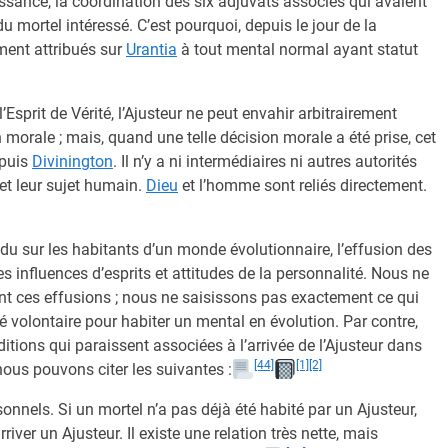
issance, la coordination des six adjuvats associés qui avaient
u mortel intéressé. C’est pourquoi, depuis le jour de la
ement attribués sur
Urantia
à tout mental normal ayant statut
sprit de Vérité, l’Ajusteur ne peut envahir arbitrairement
n morale ; mais, quand une telle décision morale a été prise, cet
epuis
Divinington
. Il n’y a ni intermédiaires ni autres autorités
 et leur sujet humain.
Dieu
et l’homme sont reliés directement.
du sur les habitants d’un monde évolutionnaire, l’effusion des
 influences d’esprits et attitudes de la personnalité. Nous ne
t ces effusions ; nous ne saisissons pas exactement ce qui
té volontaire pour habiter un mental en évolution. Par contre,
ions qui paraissent associées à l’arrivée de l’Ajusteur dans
[44]
[1]
[2]
 nous pouvons citer les suivantes :
onnels. Si un mortel n’a pas déjà été habité par un Ajusteur,
rriver un Ajusteur. Il existe une relation très nette, mais