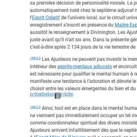
sa première décision de personnalité morale. Le 
automatiquement noté chez le septième adjuvat me
l’
Esprit Créatif
de l’univers local, sur le circuit univ
enregistrement s’inscrit en présence du
Maitre Esp
aussitôt le renseignement à Divinington. Les Ajus
juste avant qu’il n’ait six ans. Dans la présente gén
c’est-à-dire après 2 134 jours de la vie terrestre de 
108:2.2
Les Ajusteurs ne peuvent pas investir le ment
intérieur des
esprits-mentaux adjuvats
et encircui
est nécessaire pour qualifier le mental humain à re
manifeste une tendance à l’adoration et dénote l
choisir entre les valeurs émergentes du bien et du
[37]
[38]
[39]
[40]
[1]
[2]
[9]
108:2.3
Ainsi, tout est en place dans le mental huma
ne viennent pas immédiatement occuper un tel men
comme coordonnateur spirituel des divers ministères
Ajusteurs arrivent infailliblement dès que le sep