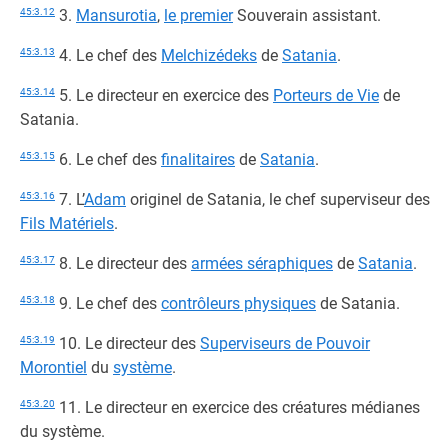
45:3.12
3.
Mansurotia
,
le premier
Souverain assistant.
45:3.13
4. Le chef des
Melchizédeks
de
Satania
.
45:3.14
5. Le directeur en exercice des
Porteurs de Vie
de
Satania.
45:3.15
6. Le chef des
finalitaires
de
Satania
.
45:3.16
7. L’
Adam
originel de Satania, le chef superviseur des
Fils Matériels
.
45:3.17
8. Le directeur des
armées séraphiques
de
Satania
.
45:3.18
9. Le chef des
contrôleurs physiques
de Satania.
45:3.19
10. Le directeur des
Superviseurs de Pouvoir
Morontiel
du
système
.
45:3.20
11. Le directeur en exercice des créatures médianes
du système.