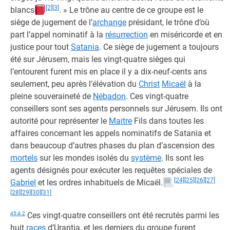
[2]
[3]
blancs
. » Le trône au centre de ce groupe est le
siège de jugement de l’
archange
présidant, le trône d’où
part l’appel nominatif à la
résurrection
en miséricorde et en
justice pour tout
Satania
. Ce siège de jugement a toujours
été sur Jérusem, mais les vingt-quatre sièges qui
l’entourent furent mis en place il y a dix-neuf-cents ans
seulement, peu après l’élévation du
Christ
Micaël
à la
pleine souveraineté de
Nébadon
. Ces vingt-quatre
conseillers sont ses agents personnels sur Jérusem. Ils ont
autorité pour représenter le
Maitre
Fils dans toutes les
affaires concernant les appels nominatifs de Satania et
dans beaucoup d’autres phases du plan d’ascension des
mortels
sur les mondes isolés du
système
. Ils sont les
agents désignés pour exécuter les requêtes spéciales de
[24]
[25]
[26]
[27]
Gabriel
et les ordres inhabituels de Micaël.
[28]
[29]
[30]
[31]
45:4.2
Ces vingt-quatre conseillers ont été recrutés parmi les
huit
races
d’Urantia, et les derniers du groupe furent