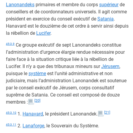
Lanonandeks
primaires et membre du corps
supérieur
de
conseillers et de coordonnateurs universels. Il agit comme
président en exercice du conseil exécutif de
Satania
.
Hanavard est le douzième de cet ordre à servir ainsi depuis
la rébellion de
Lucifer
.
45:3.9
Ce groupe exécutif de sept Lanonandeks constitue
l’administration d’urgence élargie rendue nécessaire pour
faire face à la situation critique liée à la rébellion de
Lucifer. Il n’y a que des tribunaux mineurs sur
Jérusem
,
puisque le
système
est l’unité administrative et non
judiciaire, mais l’administration Lanonandek est soutenue
par le conseil exécutif de Jérusem, corps consultatif
suprême de Satania. Ce conseil est composé de douze
[20]
membres :
[21]
45:3.10
1.
Hanavard
, le président Lanonandek.
45:3.11
2.
Lanaforge
, le Souverain du Système.