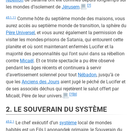
[7]
les mondes d’isolement de
Jérusem
.
45:1.11
Comme hôte du septième monde des maisons, vous
aurez accès au septième monde de transition, la sphère du
Père Universel
, et vous aurez également la permission de
visiter les mondes-prisons de Satania, qui entourent cette
planète et où sont maintenant enfermés Lucifer et la
majorité des personnalités qui l’ont suivi dans sa rébellion
contre
Micaël
. Et ce triste spectacle a pu être observé
pendant les âges récents et continuera à servir
d’avertissement solennel pour tout
Nébadon
, jusqu’à ce
que les
Anciens des Jours
aient jugé le péché de Lucifer et
de ses associés déchus qui rejetèrent le salut offert par
[7]
[8]
Micaël, Père de leur univers.
2. LE SOUVERAIN DU SYSTÈME
45:2.1
Le chef exécutif d’un
système
local de mondes
habités est un Fils Lanonandek primaire, le Souverain du