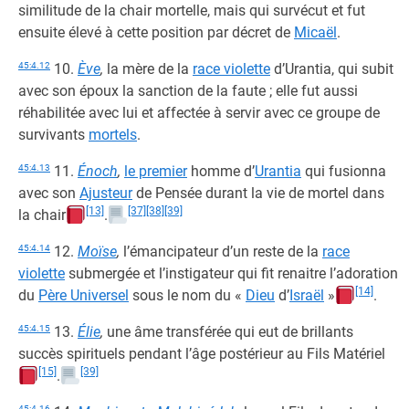
similitude de la chair mortelle, mais qui survécut et fut
ensuite élevé à cette position par décret de
Micaël
.
45:4.12
10.
Ève
,
la mère de la
race violette
d’Urantia, qui subit
avec son époux la sanction de la faute ; elle fut aussi
réhabilitée avec lui et affectée à servir avec ce groupe de
survivants
mortels
.
45:4.13
11.
Énoch
,
le premier
homme d’
Urantia
qui fusionna
avec son
Ajusteur
de Pensée durant la vie de mortel dans
[13]
[37]
[38]
[39]
la chair
.
45:4.14
12.
Moïse
,
l’émancipateur d’un reste de la
race
violette
submergée et l’instigateur qui fit renaitre l’adoration
[14]
du
Père Universel
sous le nom du «
Dieu
d’
Israël
»
.
45:4.15
13.
Élie
,
une âme transférée qui eut de brillants
succès spirituels pendant l’âge postérieur au Fils Matériel
[15]
[39]
.
45:4.16