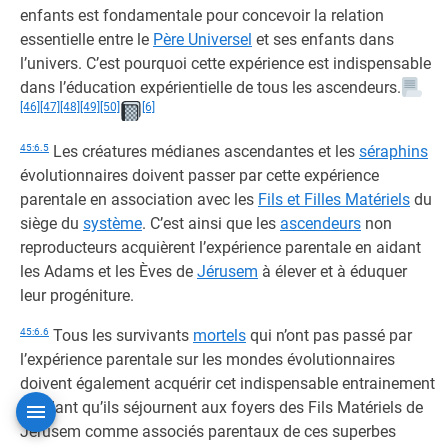
enfants est fondamentale pour concevoir la relation
essentielle entre le
Père Universel
et ses enfants dans
l’univers. C’est pourquoi cette expérience est indispensable
dans l’éducation expérientielle de tous les ascendeurs.
[46]
[47]
[48]
[49]
[50]
[6]
45:6.5
Les créatures médianes ascendantes et les
séraphins
évolutionnaires doivent passer par cette expérience
parentale en association avec les
Fils et Filles Matériels
du
siège du
système
. C’est ainsi que les
ascendeurs
non
reproducteurs acquièrent l’expérience parentale en aidant
les Adams et les Èves de
Jérusem
à élever et à éduquer
leur progéniture.
45:6.6
Tous les survivants
mortels
qui n’ont pas passé par
l’expérience parentale sur les mondes évolutionnaires
doivent également acquérir cet indispensable entrainement
pendant qu’ils séjournent aux foyers des Fils Matériels de
Jérusem comme associés parentaux de ces superbes