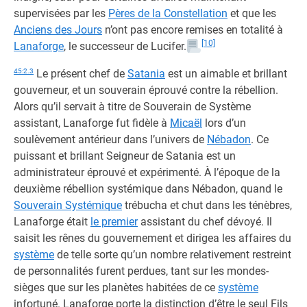
supervisées par les
Pères de la Constellation
et que les
Anciens des Jours
n’ont pas encore remises en totalité à
[10]
Lanaforge
, le successeur de Lucifer.
45:2.3
Le présent chef de
Satania
est un aimable et brillant
gouverneur, et un souverain éprouvé contre la rébellion.
Alors qu’il servait à titre de Souverain de Système
assistant, Lanaforge fut fidèle à
Micaël
lors d’un
soulèvement antérieur dans l’univers de
Nébadon
. Ce
puissant et brillant Seigneur de Satania est un
administrateur éprouvé et expérimenté. À l’époque de la
deuxième rébellion systémique dans Nébadon, quand le
Souverain Systémique
trébucha et chut dans les ténèbres,
Lanaforge était
le premier
assistant du chef dévoyé. Il
saisit les rênes du gouvernement et dirigea les affaires du
système
de telle sorte qu’un nombre relativement restreint
de personnalités furent perdues, tant sur les mondes-
sièges que sur les planètes habitées de ce
système
infortuné. Lanaforge porte la distinction d’être le seul Fils