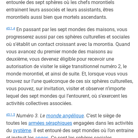
entourée des sept sphères où les chefs morontiels
entrainent leurs associés et leurs assistants, êtres
morontiels aussi bien que mortels ascendants.
45:1.4
En passant par les sept mondes des maisons, vous
progresserez aussi par ces sphères culturelles et sociales
où s’établit un contact croissant avec la morontia. Quand
vous avancez du premier monde des maisons au
deuxième, vous devenez éligible pour recevoir une
autorisation de visiter le siège transitionnel numéro 2, le
monde morontiel, et ainsi de suite. Et, lorsque vous vous
trouvez sur l’une quelconque de ces six sphères culturelles,
vous pouvez, sur invitation, visiter et observer n’importe
lequel des sept mondes qui l’entourent, où s’exercent les
activités collectives associées.
45:1.5
Numéro 3. Le
monde angélique
.
C’est le siège de
toutes les
armées séraphiques
engagées dans les activités
du
système
. Il est entouré des sept mondes où l’on entraine
et instruit les
anges
. Ce sont les sphères sociales