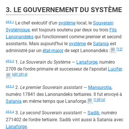
3. LE GOUVERNEMENT DU SYSTÈME
45:3.1
Le chef exécutif d’un
système
local, le
Souverain
Systémique
, est toujours soutenu par deux ou trois
Fils
Lanonandeks
qui fonctionnent comme premier et second
assistants. Mais aujourd’hui le
système
de
Satania
est
[12]
administré par un
état-major
de sept Lanonandeks :
45:3.2
1.
Le Souverain du Système —
Lanaforge
, numéro
2709 de l’ordre primaire et successeur de l’apostat
Lucifer
.
[4]
[13]
[14]
45:3.3
2.
Le premier Souverain assistant —
Mansurotia
,
numéro 17841 des Lanonandeks tertiaires. Il fut envoyé à
[15]
[16]
Satania
en même temps que Lanaforge.
45:3.4
3.
Le second Souverain assistant —
Sadib
, numéro
271402 de l’ordre tertiaire. Sadib vint aussi à Satania avec
Lanaforge
.