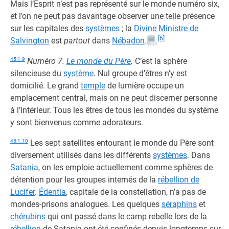
Mais l’Esprit n’est pas représenté sur le monde numéro six,
et l’on ne peut pas davantage observer une telle présence
sur les capitales des
systèmes
; la
Divine Ministre de
[6]
Salvington
est
partout
dans
Nébadon
.
45:1.9
Numéro 7.
Le monde du Père
.
C’est la sphère
silencieuse du
système
. Nul groupe d’êtres n’y est
domicilié. Le grand
temple
de lumière occupe un
emplacement central, mais on ne peut discerner personne
à l’intérieur. Tous les êtres de tous les mondes du système
y sont bienvenus comme adorateurs.
45:1.10
Les sept satellites entourant le monde du Père sont
diversement utilisés dans les différents
systèmes
. Dans
Satania
, on les emploie actuellement comme sphères de
détention pour les groupes internés de la
rébellion de
Lucifer
.
Édentia
, capitale de la constellation, n’a pas de
mondes-prisons analogues. Les quelques
séraphins
et
chérubins
qui ont passé dans le camp rebelle lors de la
rébellion
de Satania ont été confinés depuis longtemps sur