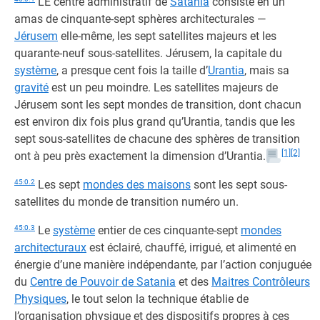
LE centre administratif de
Satania
consiste en un
amas de cinquante-sept sphères architecturales —
Jérusem
elle-même, les sept satellites majeurs et les
quarante-neuf sous-satellites. Jérusem, la capitale du
système
, a presque cent fois la taille d’
Urantia
, mais sa
gravité
est un peu moindre. Les satellites majeurs de
Jérusem sont les sept mondes de transition, dont chacun
est environ dix fois plus grand qu’Urantia, tandis que les
sept sous-satellites de chacune des sphères de transition
[1]
[2]
ont à peu près exactement la dimension d’Urantia.
45:0.2
Les sept
mondes des maisons
sont les sept sous-
satellites du monde de transition numéro un.
45:0.3
Le
système
entier de ces cinquante-sept
mondes
architecturaux
est éclairé, chauffé, irrigué, et alimenté en
énergie d’une manière indépendante, par l’action conjuguée
du
Centre de Pouvoir de Satania
et des
Maitres Contrôleurs
Physiques
, le tout selon la technique établie de
l’organisation physique et des dispositifs propres à ces