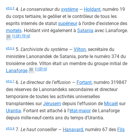
45:3.5
4.
Le conservateur du
système
—
Holdant
, numéro 19
du corps tertiaire, le geôlier et le contrôleur de tous les
esprits internés de statut
supérieur
à l’ordre d’existence des
mortels
. Holdant vint également à
Satania
avec Lanaforge.
[15]
[17]
[18]
45:3.6
5.
L’archiviste du système —
Vilton
, secrétaire du
ministère Lanonandek de Satania, porte le numéro 374 du
troisième ordre. Vilton était un membre du groupe initial de
[15]
[19]
Lanaforge
.
45:3.7
6.
Le directeur de l’effusion —
Fortant
, numéro 319847
des réserves de Lanonandeks secondaires et directeur
temporaire de toutes les activités universelles
transplantées sur
Jérusem
depuis l’effusion de
Micaël
sur
Urantia
. Fortant est attaché à l’
état-major
de Lanaforge
depuis mille-neuf-cents ans du temps d’Urantia.
45:3.8
7.
Le haut conseiller —
Hanavard
, numéro 67 des
Fils