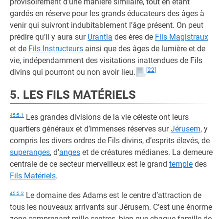
provisoirement d’une manière similaire, tout en étant
gardés en réserve pour les grands éducateurs des âges à
venir qui suivront indubitablement l’âge présent. On peut
prédire qu’il y aura sur
Urantia
des ères de
Fils Magistraux
et de
Fils Instructeurs
ainsi que des âges de lumière et de
vie, indépendamment des visitations inattendues de Fils
[22]
divins qui pourront ou non avoir lieu.
5. LES FILS MATÉRIELS
45:5.1
Les grandes divisions de la vie céleste ont leurs
quartiers généraux et d’immenses réserves sur
Jérusem
, y
compris les divers ordres de Fils divins, d’esprits élevés, de
superanges
, d’
anges
et de créatures médianes. La demeure
centrale de ce secteur merveilleux est le grand
temple
des
Fils Matériels
.
45:5.2
Le domaine des Adams est le centre d’attraction de
tous les nouveaux arrivants sur Jérusem. C’est une énorme
zone comprenant mille centres, bien que chaque famille de