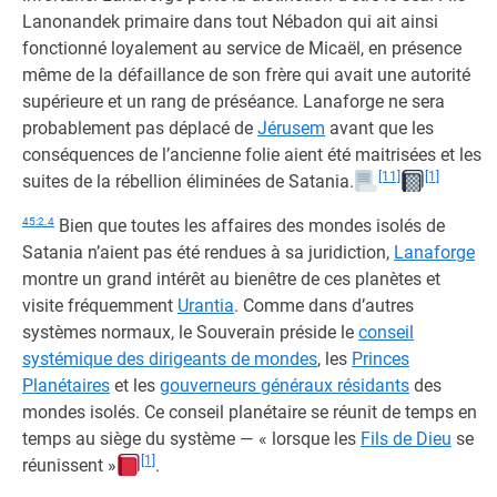
Lanonandek primaire dans tout Nébadon qui ait ainsi
fonctionné loyalement au service de Micaël, en présence
même de la défaillance de son frère qui avait une autorité
supérieure et un rang de préséance. Lanaforge ne sera
probablement pas déplacé de
Jérusem
avant que les
conséquences de l’ancienne folie aient été maitrisées et les
[11]
[1]
suites de la rébellion éliminées de Satania.
45:2.4
Bien que toutes les affaires des mondes isolés de
Satania n’aient pas été rendues à sa juridiction,
Lanaforge
montre un grand intérêt au bienêtre de ces planètes et
visite fréquemment
Urantia
. Comme dans d’autres
systèmes normaux, le Souverain préside le
conseil
systémique des dirigeants de mondes
, les
Princes
Planétaires
et les
gouverneurs généraux résidants
des
mondes isolés. Ce conseil planétaire se réunit de temps en
temps au siège du système — « lorsque les
Fils de Dieu
se
[1]
réunissent »
.