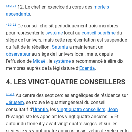
45:3.21
12. Le chef en exercice du corps des
mortels
ascendants
.
45:3.22
Ce conseil choisit périodiquement trois membres
pour représenter le
système
local au
conseil suprême
du
siège de l’univers, mais cette représentation est suspendue
du fait de la rébellion.
Satania
a maintenant un
observateur
au siège de l’univers local, mais, depuis
l’effusion de
Micaël
, le
système
a recommencé à élire dix
membres auprès de la législature d’
Édentia
.
4. LES VINGT-QUATRE CONSEILLERS
45:4.1
Au centre des sept cercles angéliques de résidence sur
Jérusem
, se trouve le quartier général du conseil
consultatif d’
Urantia
, les
vingt-quatre conseillers
.
Jean
l’Évangéliste les appelait les vingt-quatre anciens : « Et
autour du trône il y avait vingt-quatre sièges, et sur les
sièges je vis vingt-quatre anciens assis, vêtus de vêtements