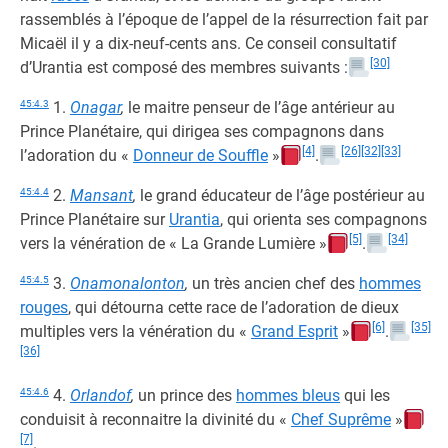
rassemblés à l’époque de l’appel de la résurrection fait par
Micaël il y a dix-neuf-cents ans. Ce conseil consultatif
[30]
d’Urantia est composé des membres suivants :
45:4.3
1.
Onagar
,
le maitre penseur de l’âge antérieur au
Prince Planétaire, qui dirigea ses compagnons dans
[4]
[26]
[32]
[33]
l’adoration du «
Donneur de Souffle
»
.
45:4.4
2.
Mansant
,
le grand éducateur de l’âge postérieur au
Prince Planétaire sur
Urantia
, qui orienta ses compagnons
[5]
[34]
vers la vénération de « La Grande Lumière »
.
45:4.5
3.
Onamonalonton
,
un très ancien chef des
hommes
rouges
, qui détourna cette race de l’adoration de dieux
[6]
[35]
multiples vers la vénération du «
Grand Esprit
»
.
[36]
45:4.6
4.
Orlandof
,
un prince des
hommes bleus
qui les
conduisit à reconnaitre la divinité du «
Chef Suprême
»
[7]
.