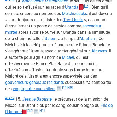
14.
Machiventa Melchizédek
,
le seul Fils de cet ordre
[16]
qui se soit effusé sur les races d’
Urantia
. Bien qu’il
compte encore au nombre des
Melchizédeks
, il est devenu
« pour toujours un ministre des
Très Hauts
», assumant
éternellement un poste de service comme
ascendeur
mortel
après avoir séjourné sur Urantia dans la similitude
de la chair mortelle à
Salem
, au temps d’
Abraham
. Ce
Melchizédek a été proclamé par la suite Prince Planétaire
vice-gérant d’Urantia, avec quartier général sur
Jérusem
. Il
a autorité pour agir au nom de
Micaël
, qui est
effectivement le Prince Planétaire du monde où il a
effectué son effusion terminale sous forme humaine.
Malgré cela, Urantia est encore supervisée par des
gouverneurs généraux résidants
successifs, faisant partie
[11]
[40]
des
vingt-quatre conseillers
.
45:4.17
15.
Jean le Baptiste
,
le précurseur de la mission de
Micaël sur Urantia et, par le sang, cousin éloigné du
Fils de
[17]
[41]
l’Homme
.