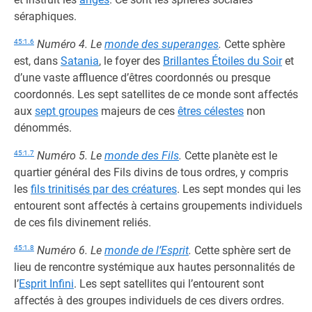
séraphiques.
45:1.6
Numéro 4. Le
monde des superanges
.
Cette sphère
est, dans
Satania
, le foyer des
Brillantes Étoiles du Soir
et
d’une vaste affluence d’êtres coordonnés ou presque
coordonnés. Les sept satellites de ce monde sont affectés
aux
sept groupes
majeurs de ces
êtres célestes
non
dénommés.
45:1.7
Numéro 5. Le
monde des Fils
.
Cette planète est le
quartier général des Fils divins de tous ordres, y compris
les
fils trinitisés par des créatures
. Les sept mondes qui les
entourent sont affectés à certains groupements individuels
de ces fils divinement reliés.
45:1.8
Numéro 6. Le
monde de l’Esprit
.
Cette sphère sert de
lieu de rencontre systémique aux hautes personnalités de
l’
Esprit Infini
. Les sept satellites qui l’entourent sont
affectés à des groupes individuels de ces divers ordres.