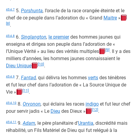
45:4.7
5.
Porshunta
,
l’oracle de la race orangée éteinte et le
chef de ce peuple dans l’adoration du « Grand
Maitre
»
[8]
.
45:4.8
6.
Singlangton
,
le premier
des hommes jaunes qui
enseigna et dirigea son peuple dans l’adoration de «
[9]
l’Unique Vérité » au lieu des vérités multiples
. Il y a des
milliers d’années, les hommes jaunes connaissaient le
[10]
Dieu Unique
.
45:4.9
7.
Fantad
,
qui délivra les hommes
verts
des ténèbres
et fut leur chef dans l’adoration de « La Source Unique de
[11]
Vie »
.
45:4.10
8.
Orvonon
,
qui éclaira les races
indigo
et fut leur chef
[12]
pour servir jadis « Le
Dieu
des Dieux »
.
45:4.11
9.
Adam
,
le père planétaire d’
Urantia
, discrédité mais
réhabilité, un Fils Matériel de Dieu qui fut relégué à la