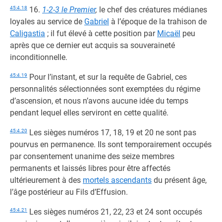
45:4.18
16.
1-2-3 le Premier
,
le chef des créatures médianes
loyales au service de
Gabriel
à l’époque de la trahison de
Caligastia
; il fut élevé à cette position par
Micaël
peu
après que ce dernier eut acquis sa souveraineté
inconditionnelle.
45:4.19
Pour l’instant, et sur la requête de Gabriel, ces
personnalités sélectionnées sont exemptées du régime
d’ascension, et nous n’avons aucune idée du temps
pendant lequel elles serviront en cette qualité.
45:4.20
Les sièges numéros 17, 18, 19 et 20 ne sont pas
pourvus en permanence. Ils sont temporairement occupés
par consentement unanime des seize membres
permanents et laissés libres pour être affectés
ultérieurement à des
mortels ascendants
du présent âge,
l’âge postérieur au Fils d’Effusion.
45:4.21
Les sièges numéros 21, 22, 23 et 24 sont occupés