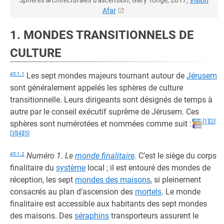
Sphères architecturales d'ascension
, Gary Tonge, 2017,
Vision
Afar
1. MONDES TRANSITIONNELS DE
CULTURE
45:1.1
Les sept mondes majeurs tournant autour de
Jérusem
sont généralement appelés les sphères de culture
transitionnelle. Leurs dirigeants sont désignés de temps à
autre par le conseil exécutif suprême de Jérusem. Ces
[1]
[2]
sphères sont numérotées et nommées comme suit :
[3]
[4]
[5]
45:1.2
Numéro 1. Le
monde finalitaire
.
C’est le siège du corps
finalitaire du
système
local ; il est entouré des mondes de
réception, les sept
mondes des maisons
, si pleinement
consacrés au plan d’ascension des
mortels
. Le monde
finalitaire est accessible aux habitants des sept mondes
des maisons. Des
séraphins
transporteurs assurent le