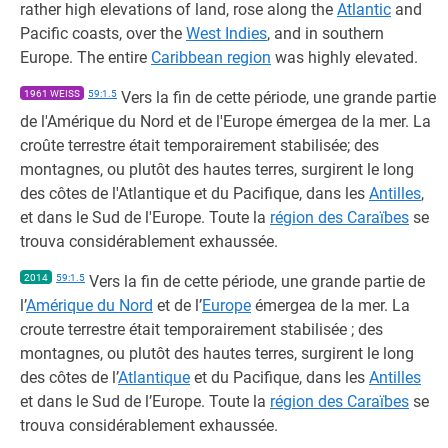
rather high elevations of land, rose along the
Atlantic
and
Pacific coasts, over the
West Indies
, and in southern
Europe. The entire
Caribbean region
was highly elevated.
1961 WEISS
59:1.5
Vers la fin de cette période, une grande partie
de l'Amérique du Nord et de l'Europe émergea de la mer. La
croûte terrestre était temporairement stabilisée; des
montagnes, ou plutôt des hautes terres, surgirent le long
des côtes de l'Atlantique et du Pacifique, dans les
Antilles
,
et dans le Sud de l'Europe. Toute la
région des Caraïbes
se
trouva considérablement exhaussée.
2014
59:1.5
Vers la fin de cette période, une grande partie de
l’
Amérique du Nord
et de l’
Europe
émergea de la mer. La
croute terrestre était temporairement stabilisée ; des
montagnes, ou plutôt des hautes terres, surgirent le long
des côtes de l’
Atlantique
et du Pacifique, dans les
Antilles
et dans le Sud de l’Europe. Toute la
région des Caraïbes
se
trouva considérablement exhaussée.