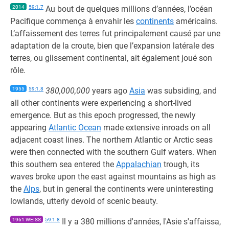
2014
59:1.7
Au bout de quelques millions d’années, l’océan
Pacifique commença à envahir les
continents
américains.
L’affaissement des terres fut principalement causé par une
adaptation de la croute, bien que l’expansion latérale des
terres, ou glissement continental, ait également joué son
rôle.
1955
59:1.8
380,000,000
years ago
Asia
was subsiding, and
all other continents were experiencing a short-lived
emergence. But as this epoch progressed, the newly
appearing
Atlantic Ocean
made extensive inroads on all
adjacent coast lines. The northern Atlantic or Arctic seas
were then connected with the southern Gulf waters. When
this southern sea entered the
Appalachian
trough, its
waves broke upon the east against mountains as high as
the
Alps
, but in general the continents were uninteresting
lowlands, utterly devoid of scenic beauty.
1961 WEISS
59:1.8
Il y a 380 millions d'années, l'Asie s'affaissa,