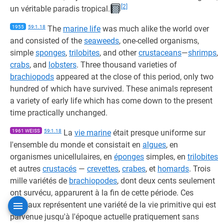
[2]
un véritable paradis tropical.
1955
59:1.18
The
marine life
was much alike the world over
and consisted of the
seaweeds
, one-celled organisms,
simple
sponges
,
trilobites
, and other
crustaceans
—
shrimps
,
crabs
, and
lobsters
. Three thousand varieties of
brachiopods
appeared at the close of this period, only two
hundred of which have survived. These animals represent
a variety of early life which has come down to the present
time practically unchanged.
1961 WEISS
59:1.18
La
vie marine
était presque uniforme sur
l'ensemble du monde et consistait en
algues
, en
organismes unicellulaires, en
éponges
simples, en
trilobites
et autres
crustacés
—
crevettes
,
crabes
, et
homards
. Trois
mille variétés de
brachiopodes
, dont deux cents seulement
ont survécu, apparurent à la fin de cette période. Ces
animaux représentent une variété de la vie primitive qui est
parvenue jusqu'à l'époque actuelle pratiquement sans