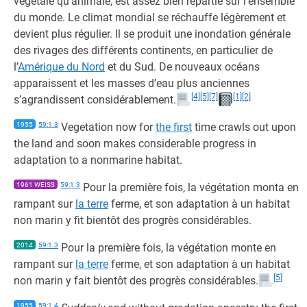
végétale qu’animale, est assez bien répartie sur l’ensemble
du monde. Le climat mondial se réchauffe légèrement et
devient plus régulier. Il se produit une inondation générale
des rivages des différents continents, en particulier de
l’
Amérique du Nord
et du Sud. De nouveaux océans
apparaissent et les masses d’eau plus anciennes
[4]
[5]
[7]
[1]
[2]
s’agrandissent considérablement.
1955
59:1.3
Vegetation now for
the first
time crawls out upon
the land and soon makes considerable progress in
adaptation to a nonmarine habitat.
1961 WEISS
59:1.3
Pour la première fois, la végétation monta en
rampant sur
la terre
ferme, et son adaptation à un habitat
non marin y fit bientôt des progrès considérables.
2014
59:1.3
Pour la première fois, la végétation monte en
rampant sur
la terre
ferme, et son adaptation à un habitat
[5]
non marin y fait bientôt des progrès considérables.
1955
59:1.4