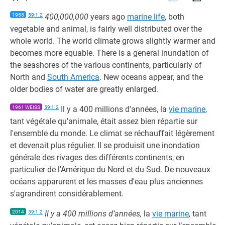
1955
59:1.2
400,000,000
years ago
marine life
, both
vegetable and animal, is fairly well distributed over the
whole world. The world climate grows slightly warmer and
becomes more equable. There is a general inundation of
the seashores of the various continents, particularly of
North and
South America
. New oceans appear, and the
older bodies of water are greatly enlarged.
1961 WEISS
59:1.2
Il y a 400 millions d'années, la
vie marine
,
tant végétale qu'animale, était assez bien répartie sur
l'ensemble du monde. Le climat se réchauffait légèrement
et devenait plus régulier. Il se produisit une inondation
générale des rivages des différents continents, en
particulier de l'Amérique du Nord et du Sud. De nouveaux
océans apparurent et les masses d'eau plus anciennes
s'agrandirent considérablement.
2014
59:1.2
Il y a 400 millions d’années,
la
vie marine
, tant