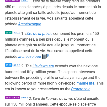
1961 WEISS
59:0.2
1.
L'ère de la pré-vie
comprend les premiers
450 millions d'années, à peu près depuis le moment où la
planète atteignit sa taille actuelle jusqu'au moment de
l'établissement de la vie. Vos savants appellent cette
période
Archéozoïque
.
2014
59:0.2
1.
L’
ère de la prévie
comprend les premiers 450
millions d’années, à peu près depuis le moment où la
planète atteignit sa taille actuelle jusqu’au moment de
l’établissement de la vie. Vos savants appellent cette
[2]
période
archéozoïque
.
1955
59:0.3
2.
The
life-dawn era
extends over the next one
hundred and fifty million years. This epoch intervenes
between the preceding prelife or cataclysmic age and the
following period of more highly developed
marine life
. This
era is known to your researchers as the
Proterozoic
.
1961 WEISS
59:0.3
2.
L'ère de l'aurore de la vie
s'étend ensuite
sur 150 millions d'années. Cette époque se place entre