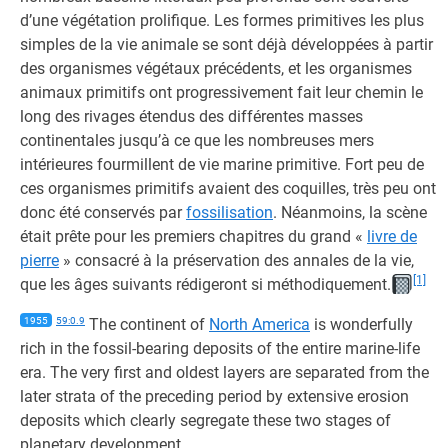
d’une végétation prolifique. Les formes primitives les plus
simples de la vie animale se sont déjà développées à partir
des organismes végétaux précédents, et les organismes
animaux primitifs ont progressivement fait leur chemin le
long des rivages étendus des différentes masses
continentales jusqu’à ce que les nombreuses mers
intérieures fourmillent de vie marine primitive. Fort peu de
ces organismes primitifs avaient des coquilles, très peu ont
donc été conservés par
fossilisation
. Néanmoins, la scène
était prête pour les premiers chapitres du grand «
livre de
pierre
» consacré à la préservation des annales de la vie,
[1]
que les âges suivants rédigeront si méthodiquement.
1955
59:0.9
The continent of
North America
is wonderfully
rich in the fossil-bearing deposits of the entire marine-life
era. The very first and oldest layers are separated from the
later strata of the preceding period by extensive erosion
deposits which clearly segregate these two stages of
planetary development.