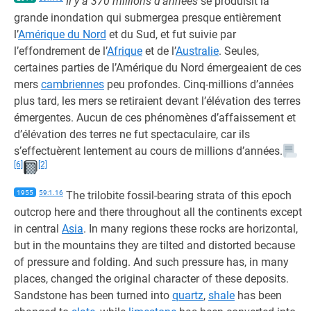
Il y a 370 millions d’années
se produisit la
grande inondation qui submergea presque entièrement
l’
Amérique du Nord
et du Sud, et fut suivie par
l’effondrement de l’
Afrique
et de l’
Australie
. Seules,
certaines parties de l’Amérique du Nord émergeaient de ces
mers
cambriennes
peu profondes. Cinq-millions d’années
plus tard, les mers se retiraient devant l’élévation des terres
émergentes. Aucun de ces phénomènes d’affaissement et
d’élévation des terres ne fut spectaculaire, car ils
s’effectuèrent lentement au cours de millions d’années.
[6]
[2]
1955
59:1.16
The trilobite fossil-bearing strata of this epoch
outcrop here and there throughout all the continents except
in central
Asia
. In many regions these rocks are horizontal,
but in the mountains they are tilted and distorted because
of pressure and folding. And such pressure has, in many
places, changed the original character of these deposits.
Sandstone has been turned into
quartz
,
shale
has been