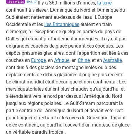
1961 WEISS
59:1.17
Il y a 360 millions d'années,
la terre
continuait à s'élever. L'Amérique du Nord et l'Amérique du
Sud étaient nettement au-dessus de l'eau. L'Europe
Occidentale et les
Iles Britanniques
étaient en train
d'émerger, à l'exception de quelques parties du pays de
Galles qui étaient profondément immergées. Il n'y eut pas
de grandes couches de glace pendant ces époques. Les
dépôts présumés glaciaires, dont l'apparition est liée à ces
couches en
Europe
, en
Afrique
, en
Chine
, et en
Australie
,
sont dus à des glaciers de montagne isolés ou à des
déplacements de débris glaciaires d'origine plus récente.
Le climat mondial était océanique et non continental. Les
mers équatoriales étaient plus chaudes qu'aujourd'hui et
s'étendaient vers le nord par dessus l'Amérique du Nord
jusqu'aux régions polaires. Le Gulf-Stream parcourait la
partie centrale de l'Amérique du Nord et déviait vers l'est
pour baigner et réchauffer les rives du Groënland, faisant
de ce continent, aujourd'hui couvert d'un manteau de glace,
un véritable paradis tropical.