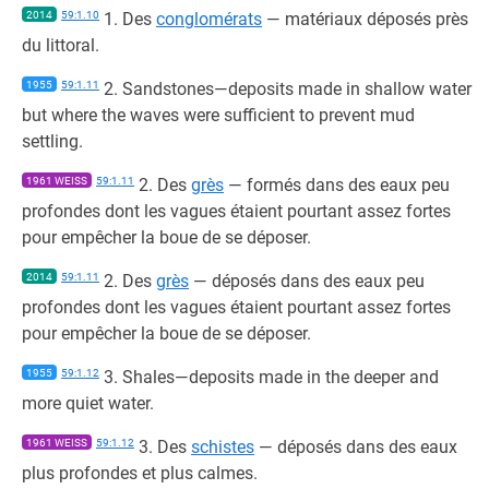
2014
59:1.10
1. Des
conglomérats
— matériaux déposés près
du littoral.
1955
59:1.11
2. Sandstones—deposits made in shallow water
but where the waves were sufficient to prevent mud
settling.
1961 WEISS
59:1.11
2. Des
grès
— formés dans des eaux peu
profondes dont les vagues étaient pourtant assez fortes
pour empêcher la boue de se déposer.
2014
59:1.11
2. Des
grès
— déposés dans des eaux peu
profondes dont les vagues étaient pourtant assez fortes
pour empêcher la boue de se déposer.
1955
59:1.12
3. Shales—deposits made in the deeper and
more quiet water.
1961 WEISS
59:1.12
3. Des
schistes
— déposés dans des eaux
plus profondes et plus calmes.