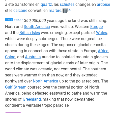
a été transformé en
quartz
, les
schistes
changés en
ardoise
[2]
et le
calcaire
converti en
marbre
.
1955
59:1.17
360,000,000
years ago the land was still rising.
North and
South America
were well up. Western
Europe
and the
British Isles
were emerging, except parts of
Wales
,
which were deeply submerged. There were no great ice
sheets during these ages. The supposed glacial deposits
appearing in connection with these strata in Europe,
Africa
,
China
, and
Australia
are due to isolated mountain glaciers
or to the displacement of glacial debris of later origin. The
world climate was oceanic, not continental. The southern
seas were warmer then than now, and they extended
northward over
North America
up to the polar regions. The
Gulf Stream
coursed over the central portion of North
America, being deflected eastward to bathe and warm the
shores of
Greenland
, making that now ice-mantled
continent a veritable tropic paradise.