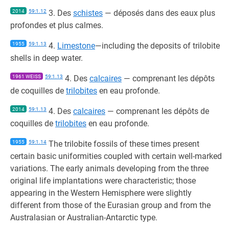
2014
59:1.12
3. Des
schistes
— déposés dans des eaux plus
profondes et plus calmes.
1955
59:1.13
4.
Limestone
—including the deposits of trilobite
shells in deep water.
1961 WEISS
59:1.13
4. Des
calcaires
— comprenant les dépôts
de coquilles de
trilobites
en eau profonde.
2014
59:1.13
4. Des
calcaires
— comprenant les dépôts de
coquilles de
trilobites
en eau profonde.
1955
59:1.14
The trilobite fossils of these times present
certain basic uniformities coupled with certain well-marked
variations. The early animals developing from the three
original life implantations were characteristic; those
appearing in the Western Hemisphere were slightly
different from those of the Eurasian group and from the
Australasian or Australian-Antarctic type.