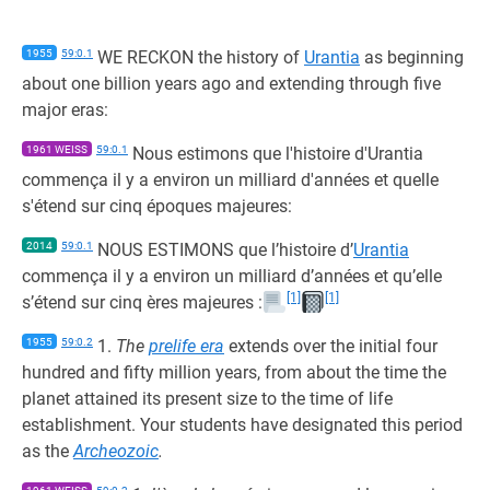
1955
59:0.1
WE RECKON the history of
Urantia
as beginning
about one billion years ago and extending through five
major eras:
1961 WEISS
59:0.1
Nous estimons que l'histoire d'Urantia
commença il y a environ un milliard d'années et quelle
s'étend sur cinq époques majeures:
2014
59:0.1
NOUS ESTIMONS que l’histoire d’
Urantia
commença il y a environ un milliard d’années et qu’elle
[1]
[1]
s’étend sur cinq ères majeures :
1955
59:0.2
1.
The
prelife era
extends over the initial four
hundred and fifty million years, from about the time the
planet attained its present size to the time of life
establishment. Your students have designated this period
as the
Archeozoic
.