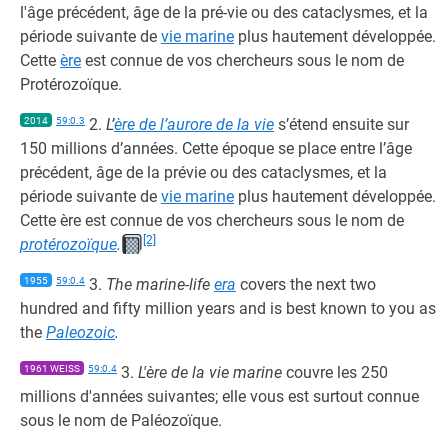
l'âge précédent, âge de la pré-vie ou des cataclysmes, et la
période suivante de
vie marine
plus hautement développée.
Cette
ère
est connue de vos chercheurs sous le nom de
Protérozoïque.
2014
59:0.3
2.
L’
ère de l’aurore de la vie
s’étend ensuite sur
150 millions d’années. Cette époque se place entre l’âge
précédent, âge de la prévie ou des cataclysmes, et la
période suivante de
vie marine
plus hautement développée.
Cette ère est connue de vos chercheurs sous le nom de
[2]
protérozoïque
.
1955
59:0.4
3.
The marine-life
era
covers the next two
hundred and fifty million years and is best known to you as
the
Paleozoic
.
1961 WEISS
59:0.4
3.
L'ère de la vie marine
couvre les 250
millions d'années suivantes; elle vous est surtout connue
sous le nom de Paléozoïque.