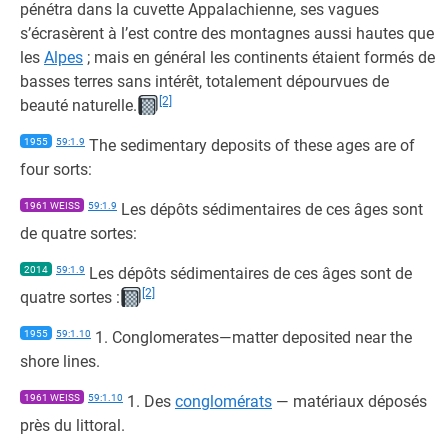
pénétra dans la cuvette Appalachienne, ses vagues
s’écrasèrent à l’est contre des montagnes aussi hautes que
les
Alpes
; mais en général les continents étaient formés de
basses terres sans intérêt, totalement dépourvues de
[2]
beauté naturelle.
1955
59:1.9
The sedimentary deposits of these ages are of
four sorts:
1961 WEISS
59:1.9
Les dépôts sédimentaires de ces âges sont
de quatre sortes:
2014
59:1.9
Les dépôts sédimentaires de ces âges sont de
[2]
quatre sortes :
1955
59:1.10
1. Conglomerates—matter deposited near the
shore lines.
1961 WEISS
59:1.10
1. Des
conglomérats
— matériaux déposés
près du littoral.