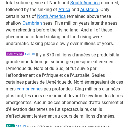
total submergence of North and
South America
occurred,
followed by the sinking of
Africa
and
Australia
. Only
certain parts of
North America
remained above these
shallow
Cambrian
seas. Five million years later the seas
were retreating before the rising land. And all of these
phenomena of land sinking and land rising were
undramatic, taking place slowly over millions of years.
1961 WEISS
59:1.15
Il y a 370 millions d'années se produisit la
grande inondation qui submergea presque entièrement
l'Amérique du Nord et du Sud, et fut suivie par
l'effondrement de l'Afrique et de l'Australie. Seules
certaines parties de l'Amérique du Nord émergeaient de ces
mers
cambriennes
peu profondes. Cinq millions d'années
plus tard, les mers se retiraient devant l'élévation des terres
émergeantes. Aucun de ces phénomènes d'affaissement et
d'élévation des terres ne fut spectaculaire, car ils
s'effectuèrent lentement au cours de millions d'années.
2014
59:1.15