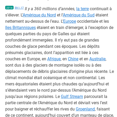
2014
59:1.17
Il y a 360 millions d’années,
la terre
continuait à
s’élever. L’
Amérique du Nord
et l’
Amérique du Sud
étaient
nettement au-dessus de l’eau. L’
Europe
occidentale et les
Iles Britanniques
étaient en train d’émerger, à l’exception de
quelques parties du pays de Galles qui étaient
profondément immergées. Il n’y eut pas de grandes
couches de glace pendant ces époques. Les dépôts
présumés glaciaires, dont l’apparition est liée à ces
couches en Europe, en
Afrique
, en
Chine
et en
Australie
,
sont dus à des glaciers de montagne isolés ou à des
déplacements de débris glaciaires d’origine plus récente. Le
climat mondial était océanique et non continental. Les
mers équatoriales étaient plus chaudes qu’aujourd’hui et
s’étendaient vers le nord par-dessus l’Amérique du Nord
jusqu’aux régions polaires. Le
Gulf Stream
parcourait la
partie centrale de l’Amérique du Nord et déviait vers l’est
pour baigner et réchauffer les rives du
Groenland
, faisant
de ce continent, aujourd’hui couvert d’un manteau de glace,