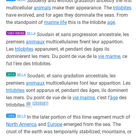
Suddenly
and without gradation ancestry the first
multicellular
animals
make their appearance. The
trilobites
have evolved, and for ages they dominate the seas. From
the standpoint of
marine life
this is the trilobite
age
.
1961 WEISS
59:1.4
Soudain
et sans progression ancestrale, les
premiers
animaux
multicellulaires firent leur apparition.
Les
trilobites
apparurent, et pendant des âges ils
dominèrent les mers. Du point de vue de la
vie marine
, ce
fut l'ère des trilobites.
2014
59:1.4
Soudain,
et sans gradation ancestrale, les
premiers
animaux
multicellulaires font leur apparition. Les
trilobites
sont apparus et, pendant des âges, ils dominent
les mers. Du point de vue de la
vie marine
, c’est l’
âge
des
[2]
[3]
[5]
[7]
trilobites.
1955
59:1.5
In the later portion of this time segment much of
North America
and
Europe
emerged from the sea. The
crust of the earth was temporarily stabilized; mountains, or