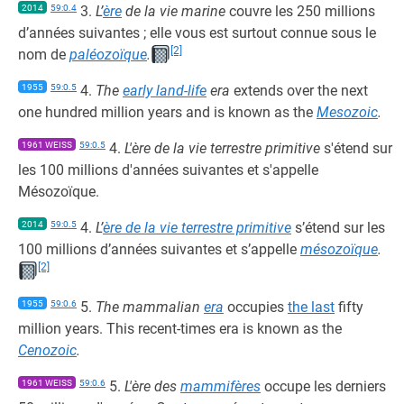
2014
59:0.4
3.
L’
ère
de la vie marine
couvre les 250 millions
d’années suivantes ; elle vous est surtout connue sous le
[2]
nom de
paléozoïque
.
1955
59:0.5
4.
The
early land-life
era
extends over the next
one hundred million years and is known as the
Mesozoic
.
1961 WEISS
59:0.5
4.
L'ère de la vie terrestre primitive
s'étend sur
les 100 millions d'années suivantes et s'appelle
Mésozoïque.
2014
59:0.5
4.
L’
ère de la vie terrestre primitive
s’étend sur les
100 millions d’années suivantes et s’appelle
mésozoïque
.
[2]
1955
59:0.6
5.
The mammalian
era
occupies
the last
fifty
million years. This recent-times era is known as the
Cenozoic
.
1961 WEISS
59:0.6
5.
L'ère des
mammifères
occupe les derniers