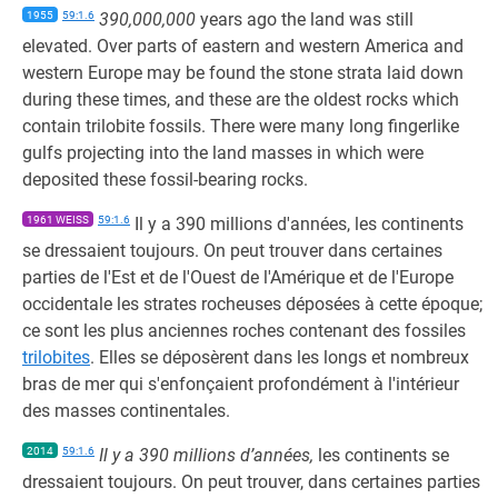
1955
59:1.6
390,000,000
years ago the land was still
elevated. Over parts of eastern and western America and
western Europe may be found the stone strata laid down
during these times, and these are the oldest rocks which
contain trilobite fossils. There were many long fingerlike
gulfs projecting into the land masses in which were
deposited these fossil-bearing rocks.
1961 WEISS
59:1.6
Il y a 390 millions d'années, les continents
se dressaient toujours. On peut trouver dans certaines
parties de l'Est et de l'Ouest de l'Amérique et de l'Europe
occidentale les strates rocheuses déposées à cette époque;
ce sont les plus anciennes roches contenant des fossiles
trilobites
. Elles se déposèrent dans les longs et nombreux
bras de mer qui s'enfonçaient profondément à l'intérieur
des masses continentales.
2014
59:1.6
Il y a 390 millions d’années,
les continents se
dressaient toujours. On peut trouver, dans certaines parties