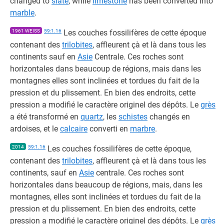
changed to
slate
, while
limestone
has been converted into
marble
.
1961 WEISS
59:1.16
Les couches fossilifères de cette époque
contenant des
trilobites
, affleurent çà et là dans tous les
continents sauf en
Asie
Centrale. Ces roches sont
horizontales dans beaucoup de régions, mais dans les
montagnes elles sont inclinées et tordues du fait de la
pression et du plissement. En bien des endroits, cette
pression a modifié le caractère originel des dépôts. Le
grès
a été transformé en
quartz
, les
schistes
changés en
ardoises, et le
calcaire
converti en
marbre
.
2014
59:1.16
Les couches fossilifères de cette époque,
contenant des
trilobites
, affleurent çà et là dans tous les
continents, sauf en
Asie
centrale. Ces roches sont
horizontales dans beaucoup de régions, mais, dans les
montagnes, elles sont inclinées et tordues du fait de la
pression et du plissement. En bien des endroits, cette
pression a modifié le caractère originel des dépôts. Le
grès