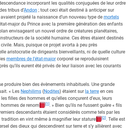
 descendance incorporant les qualités conjuguées de leur ordre
es tribus d’
Andon
; tout ceci était destiné à anticiper sur
avaient projeté la naissance d’un nouveau type de
mortels
état-major du Prince avec la première génération des enfants
 plan envisageant un nouvel ordre de créatures planétaires,
s-instructeurs de la société humaine. Ces êtres étaient destinés
 civile. Mais, puisque ce projet avorta à peu près
 aristocratie de dirigeants bienveillants, ni de quelle culture
 les
membres de l’état-major
corporel se reproduisirent
après qu’ils eurent été privés de leur liaison avec les courants
se produire bien des évènements inhabituels. Une grande
ait. « Les
Nephilims
(
Nodites
) étaient sur
la terre
en ces
s les filles des hommes et qu’elles conçurent d’eux, leurs
[1]
les hommes de renom
. » Bien qu’ils ne fussent guère « fils
premiers descendants étaient considérés comme tels par les
[2]
a tradition en vint même à magnifier leur stature
. Telle est
rsel des dieux qui descendirent sur terre et s’y allièrent avec