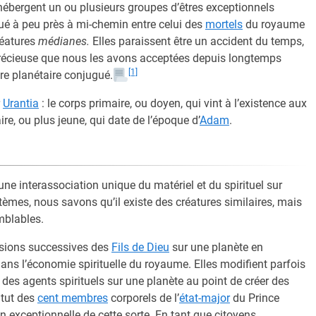
ébergent un ou plusieurs groupes d’êtres exceptionnels
tué à peu près à mi-chemin entre celui des
mortels
du royaume
réatures
médianes.
Elles paraissent être un accident du temps,
précieuse que nous les avons acceptées depuis longtemps
[1]
re planétaire conjugué.
r
Urantia
: le corps primaire, ou doyen, qui vint à l’existence aux
ire, ou plus jeune, qui date de l’époque d’
Adam
.
ne interassociation unique du matériel et du spirituel sur
tèmes, nous savons qu’il existe des créatures similaires, mais
mblables.
fusions successives des
Fils de Dieu
sur une planète en
ns l’économie spirituelle du royaume. Elles modifient parfois
t des agents spirituels sur une planète au point de créer des
atut des
cent membres
corporels de l’
état-major
du Prince
n exceptionnelle de cette sorte. En tant que citoyens