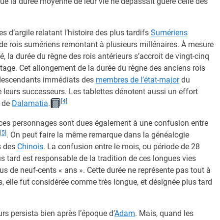
 que la durée moyenne de leur vie ne dépassait guère celle des
 d’argile relatant l’histoire des plus tardifs
Sumériens
s de rois sumériens remontant à plusieurs millénaires. À mesure
, la durée du règne des rois antérieurs s’accroit de vingt-cinq
tage. Cet allongement de la durée du règne des anciens rois
 (descendants immédiats des
membres de l’état-major
du
 leurs successeurs. Les tablettes dénotent aussi un effort
[4]
e de
Dalamatia
.
 ces personnages sont dues également à une confusion entre
[5]
. On peut faire la même remarque dans la généalogie
s des
Chinois
. La confusion entre le mois, ou période de 28
lus tard est responsable de la tradition de ces longues vies
us de neuf-cents « ans ». Cette durée ne représente pas tout à
, elle fut considérée comme très longue, et désignée plus tard
rs persista bien après l’époque d’
Adam
. Mais, quand les