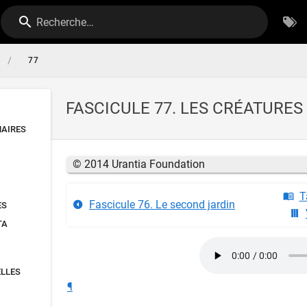
Recherche…
/
77
FASCICULE 77. LES CRÉATURE
MAIRES
© 2014 Urantia Foundation
T
Fascicule 76. Le second jardin
ES
TA
ELLES
¶