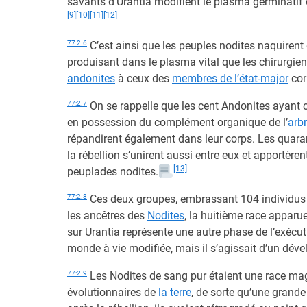
savants d’Urantia modifient le plasma germinatif
[9]
[10]
[11]
[12]
77:2.6
C’est ainsi que les peuples nodites naquirent 
produisant dans le plasma vital que les chirurgien
andonites
à ceux des
membres de l’état-major
cor
77:2.7
On se rappelle que les cent Andonites ayant co
en possession du complément organique de l’
arbr
répandirent également dans leur corps. Les quaran
la rébellion s’unirent aussi entre eux et apportèr
[13]
peuplades nodites.
77:2.8
Ces deux groupes, embrassant 104 individus
les ancêtres des
Nodites
, la huitième race apparu
sur Urantia représente une autre phase de l’exécut
monde à vie modifiée, mais il s’agissait d’un dév
77:2.9
Les Nodites de sang pur étaient une race mag
évolutionnaires de
la terre
, de sorte qu’une grand