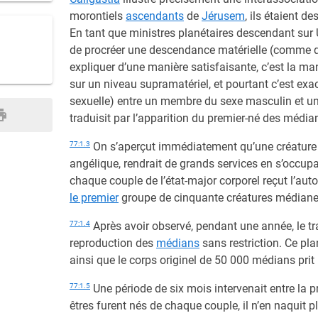
morontiels
ascendants
de
Jérusem
, ils étaient d
En tant que ministres planétaires descendant sur U
de procréer une descendance matérielle (comme qu
expliquer d’une manière satisfaisante, c’est la ma
sur un niveau supramatériel, et pourtant c’est exa
sexuelle) entre un membre du sexe masculin et un
traduisit par l’apparition du premier-né des média
77:1.3
On s’aperçut immédiatement qu’une créature d
angélique, rendrait de grands services en s’occup
chaque couple de l’état-major corporel reçut l’autor
le premier
groupe de cinquante créatures médiane
77:1.4
Après avoir observé, pendant une année, le tra
reproduction des
médians
sans restriction. Ce pla
ainsi que le corps originel de 50 000 médians prit
77:1.5
Une période de six mois intervenait entre la 
êtres furent nés de chaque couple, il n’en naquit