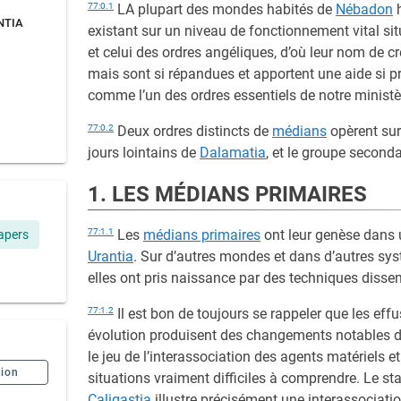
77:0.1
LA plupart des mondes habités de
Nébadon
h
NTIA
existant sur un niveau de fonctionnement vital si
et celui des ordres angéliques, d’où leur nom de c
mais sont si répandues et apportent une aide si 
comme l’un des ordres essentiels de notre ministè
77:0.2
Deux ordres distincts de
médians
opèrent su
jours lointains de
Dalamatia
, et le groupe seconda
1. LES MÉDIANS PRIMAIRES
77:1.1
Les
médians primaires
ont leur genèse dans u
apers
Urantia
. Sur d’autres mondes et dans d’autres sys
elles ont pris naissance par des techniques disse
77:1.2
Il est bon de toujours se rappeler que les ef
évolution produisent des changements notables da
le jeu de l’interassociation des agents matériels e
sion
situations vraiment difficiles à comprendre. Le st
Caligastia
illustre précisément une interassociatio