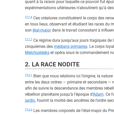
quant à la raison pour laquelle ce pouvoir fut épu
expérimentations ultérieures n’aboutirent qu’à des
77:1.6
Ces créatures constituèrent le corps des rens
en tous lieux, observant et étudiant les races du 
son
état-major
dans le travail consistant à influen
77:1.7
Ce régime dura jusqu’aux jours tragiques de 
cinquièmes des
médians primaires
. Le corps loya
Melchizédeks
et opéra sous le commandement n
2. LA RACE NODITE
77:2.1
Bien que nous relations ici l’origine, la natur
entre les deux ordres — primaire et secondaire — r
afin de suivre la descendance des membres rebelle
rébellion planétaire jusqu’à l’époque d’
Adam
. Ce 
jardin
, fournit la moitié des ancêtres de l’ordre s
77:2.2
Les membres corporels de l’état-major du Pri