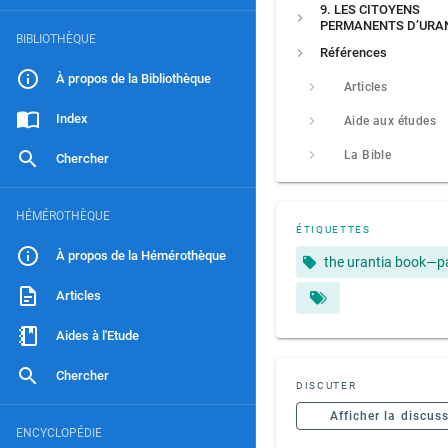
9. LES CITOYENS
PERMANENTS D’URA
BIBLIOTHÈQUE
Références
À propos de la Bibliothèque
Articles
Index
Aide aux études
La Bible
Chercher
HÉMÉROTHÈQUE
ÉTIQUETTES
À propos de la Hémérothèque
the urantia book—p
Articles
Aides à l'Etude
Chercher
DISCUTER
Afficher la discus
ENCYCLOPÉDIE