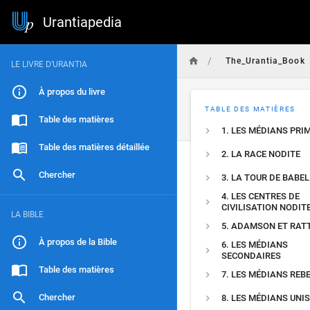
Urantiapedia
/
The_Urantia_Book
LE LIVRE D’URANTIA
À propos du livre
TABLE DES MATIÈRES
Table des matières
1. LES MÉDIANS PRI
Table des matières détaillée
2. LA RACE NODITE
Chercher
3. LA TOUR DE BABEL
4. LES CENTRES DE
CIVILISATION NODIT
LA BIBLE
5. ADAMSON ET RAT
À propos de la Bible
6. LES MÉDIANS
SECONDAIRES
Table des matières
7. LES MÉDIANS REB
Chercher
8. LES MÉDIANS UNIS