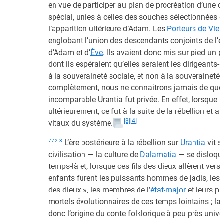
en vue de participer au plan de procréation d’une
spécial, unies à celles des souches sélectionnées d
l’apparition ultérieure d’Adam. Les
Porteurs de Vie
englobant l’union des descendants conjoints de l’
d’Adam et d’
Ève
. Ils avaient donc mis sur pied un
dont ils espéraient qu’elles seraient les dirigeant
à la souveraineté sociale, et non à la souveraineté
complètement, nous ne connaitrons jamais de quelle
incomparable Urantia fut privée. En effet, lorsque
ultérieurement, ce fut à la suite de la rébellion et 
[3]
[4]
vitaux du système.
77:2.3
L’ère postérieure à la rébellion sur
Urantia
vit 
civilisation — la culture de
Dalamatia
— se disloqu
temps-là et, lorsque ces fils des dieux allèrent ver
enfants furent les puissants hommes de jadis, 
des dieux », les membres de l’
état-major
et leurs 
mortels évolutionnaires de ces temps lointains ; l
donc l’origine du conte folklorique à peu près unive