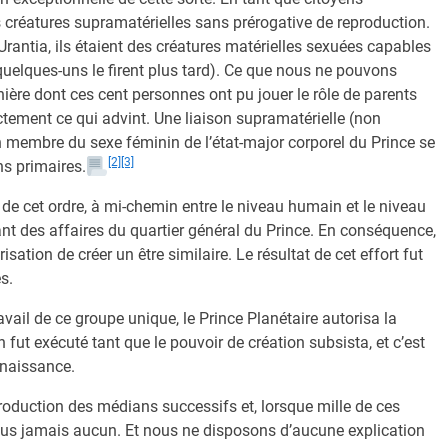
es créatures supramatérielles sans prérogative de reproduction.
rantia, ils étaient des créatures matérielles sexuées capables
elques-uns le firent plus tard). Ce que nous ne pouvons
nière dont ces cent personnes ont pu jouer le rôle de parents
ctement ce qui advint. Une liaison supramatérielle (non
 membre du sexe féminin de l’état-major corporel du Prince se
[2]
[3]
ns primaires.
e cet ordre, à mi-chemin entre le niveau humain et le niveau
ant des affaires du quartier général du Prince. En conséquence,
isation de créer un être similaire. Le résultat de cet effort fut
s.
vail de ce groupe unique, le Prince Planétaire autorisa la
n fut exécuté tant que le pouvoir de création subsista, et c’est
 naissance.
production des médians successifs et, lorsque mille de ces
 plus jamais aucun. Et nous ne disposons d’aucune explication