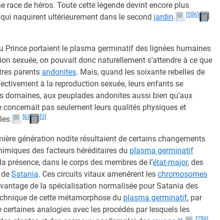
 race de héros. Toute cette légende devint encore plus
[5]
[6]
qui naquirent ultérieurement dans le second
jardin
.
u Prince portaient le plasma germinatif des lignées humaines
ion sexuée, on pouvait donc naturellement s’attendre à ce que
utres parents
andonites
. Mais, quand les soixante rebelles de
fectivement à la reproduction sexuée, leurs enfants se
les domaines, aux peuplades andonites aussi bien qu’aux
e concernait pas seulement leurs qualités physiques et
[6]
[3]
les.
ière génération nodite résultaient de certains changements
chimiques des facteurs héréditaires du
plasma germinatif
la présence, dans le corps des membres de l’
état-major
, des
 de
Satania
. Ces circuits vitaux amenèrent les
chromosomes
vantage de la spécialisation normalisée pour Satania des
technique de cette métamorphose du
plasma germinatif
, par
e certaines analogies avec les procédés par lesquels les
[7]
[8]