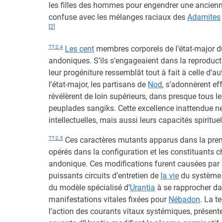
les filles des hommes pour engendrer une ancienne
confuse avec les mélanges raciaux des
Adamites
[2]
77:2.4
Les cent
membres corporels de l’état-major d
andoniques. S’ils s’engageaient dans la reproduct
leur progéniture ressemblât tout à fait à celle d’a
l’état-major, les partisans de
Nod
, s’adonnèrent ef
révélèrent de loin supérieurs, dans presque tous 
peuplades sangiks. Cette excellence inattendue n
intellectuelles, mais aussi leurs capacités spirituel
77:2.5
Ces caractères mutants apparus dans la prem
opérés dans la configuration et les constituants 
andonique. Ces modifications furent causées par 
puissants circuits d’entretien de
la vie
du système
du modèle spécialisé d’
Urantia
à se rapprocher da
manifestations vitales fixées pour
Nébadon
. La 
l’action des courants vitaux systémiques, présent