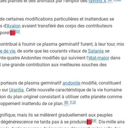
 des plantes et des animaux par l’emploi des
rayons X
.
de certaines modifications particulières et inattendues se
s d’
Avalon
avaient transféré des corps des contributeurs
[3]
porel
.
ntribué à fournir ce plasma germinatif furent, à leur tour, mis
e de vie
, de sorte que les courants vitaux de
Satania
se
te-quatre Andonites modifiés qui suivirent l’
état-major
dans
ent une grande contribution aux meilleures souches des
 porteurs de plasma germinatif
andonite
modifié, constituent
e sur
Urantia
. Cette nouvelle caractéristique de la vie humaine
ion du plan originel consistant à utiliser cette planète comme
[13]
eloppement inattendu de ce plan.
nifique, mais ils se mêlèrent graduellement aux peuples
[4]
e dégénérescence ne tarda pas à se produire
. Dix-mille ans