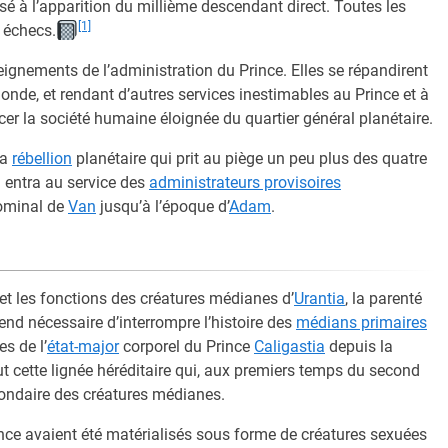
isé à l’apparition du millième descendant direct. Toutes les
[1]
 échecs.
eignements de l’administration du Prince. Elles se répandirent
monde, et rendant d’autres services inestimables au Prince et à
cer la société humaine éloignée du quartier général planétaire.
la
rébellion
planétaire qui prit au piège un peu plus des quatre
l entra au service des
administrateurs provisoires
ominal de
Van
jusqu’à l’époque d’
Adam
.
e et les fonctions des créatures médianes d’
Urantia
, la parenté
end nécessaire d’interrompre l’histoire des
médians primaires
s de l’
état-major
corporel du Prince
Caligastia
depuis la
fut cette lignée héréditaire qui, aux premiers temps du second
econdaire des créatures médianes.
nce avaient été matérialisés sous forme de créatures sexuées