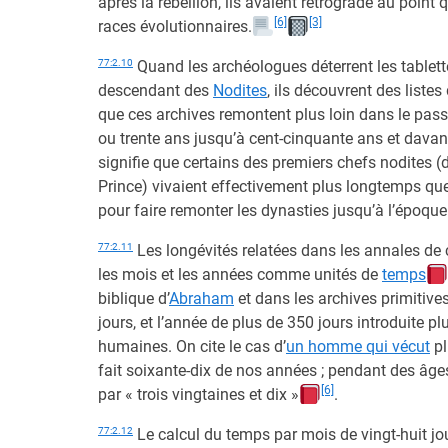
après la rébellion, ils avaient rétrogradé au point
[6]
[3]
races évolutionnaires.
77:2.10
Quand les archéologues déterrent les tablettes
descendant des
Nodites
, ils découvrent des liste
que ces archives remontent plus loin dans le passé
ou trente ans jusqu’à cent-cinquante ans et davan
signifie que certains des premiers chefs nodites
Prince) vivaient effectivement plus longtemps que
pour faire remonter les dynasties jusqu’à l’époqu
77:2.11
Les longévités relatées dans les annales de
les mois et les années comme unités de
temps
biblique d’
Abraham
et dans les archives primitive
jours, et l’année de plus de 350 jours introduite p
humaines. On cite le cas d’
un homme qui vécut
pl
fait soixante-dix de nos années ; pendant des âges
[6]
par « trois vingtaines et dix »
.
77:2.12
Le calcul du temps par mois de vingt-huit jou