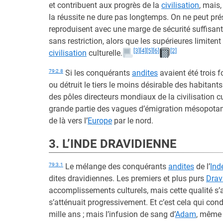
et contribuent aux progrès de la
civilisation
, mais,
la réussite ne dure pas longtemps. On ne peut prés
reproduisent avec une marge de sécurité suffisante
sans restriction, alors que les supérieures limitent
[3]
[4]
[5]
[6]
[2]
civilisation
culturelle.
79:2.8
Si les conquérants
andites
avaient été trois f
ou détruit le tiers le moins désirable des habitants 
des pôles directeurs mondiaux de la civilisation cul
grande partie des vagues d’émigration mésopotami
de là vers l’
Europe
par le nord.
3. L’INDE DRAVIDIENNE
79:3.1
Le mélange des conquérants
andites
de l’
Ind
dites dravidiennes. Les premiers et plus purs
Drav
accomplissements culturels, mais cette qualité s’a
s’atténuait progressivement. Et c’est cela qui cond
mille ans ; mais l’infusion de sang d’
Adam
, même 