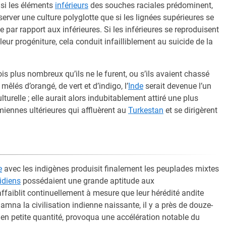
 si les éléments
inférieurs
des souches raciales prédominent,
erver une culture polyglotte que si les lignées supérieures se
 par rapport aux inférieures. Si les inférieures se reproduisent
 leur progéniture, cela conduit infailliblement au suicide de la
ois plus nombreux qu’ils ne le furent, ou s’ils avaient chassé
mêlés d’orangé, de vert et d’indigo, l’
Inde
serait devenue l’un
turelle ; elle aurait alors indubitablement attiré une plus
ennes ultérieures qui affluèrent au
Turkestan
et se dirigèrent
e
avec les indigènes produisit finalement les peuplades mixtes
idiens
possédaient une grande aptitude aux
ffaiblit continuellement à mesure que leur hérédité andite
amna la civilisation indienne naissante, il y a près de douze-
en petite quantité, provoqua une accélération notable du