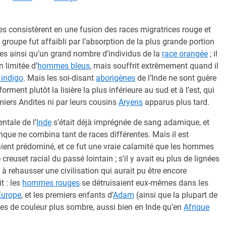
s consistèrent en une fusion des races migratrices rouge et
e groupe fut affaibli par l’absorption de la plus grande portion
es ainsi qu’un grand nombre d’individus de la
race orangée
; il
 limitée d’
hommes bleus
, mais souffrit extrêmement quand il
 indigo
. Mais les soi-disant
aborigènes
de l’Inde ne sont guère
orment plutôt la lisière la plus inférieure au sud et à l’est, qui
iers Andites ni par leurs cousins
Aryens
apparus plus tard.
ntale de l’
Inde
s’était déjà imprégnée de sang adamique, et
nque ne combina tant de races différentes. Mais il est
ient prédominé, et ce fut une vraie calamité que les hommes
reuset racial du passé lointain ; s’il y avait eu plus de lignées
à rehausser une civilisation qui aurait pu être encore
t : les
hommes rouges
se détruisaient eux-mêmes dans les
Europe
, et les premiers enfants d’
Adam
(ainsi que la plupart de
es de couleur plus sombre, aussi bien en Inde qu’en
Afrique