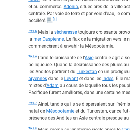
et au commerce.
Adonia
, située près de la ville act
centrale. Par voie de terre et par voie d’eau, le 
[1]
accéléré.
79:1.5
Mais la
sècheresse
toujours croissante prov
la
mer Caspienne
. Le flux de la migration vers le 
commencèrent à envahir la Mésopotamie.
79:1.6
L’aridité croissante de l’
Asie
centrale agit à so
belliqueuse. Quand la décroissance des pluies au
les Andites partirent du
Turkestan
en un prodigieux
aryennes
dans le
Levant
et dans les
Indes
. Elle 
mixtes d’
Adam
au cours de laquelle tous les peupl
Pacifique furent améliorés, dans une certaine mes
79:1.7
Ainsi, tandis qu’ils se dispersaient sur l’hémis
natal de
Mésopotamie
et du Turkestan, car ce fut
présence des Andites en Asie centrale presque au p
79:1.8
Mais, même au vingtième siècle après le
Chri