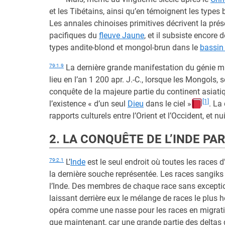
et les Tibétains, ainsi qu’en témoignent les types
Les annales chinoises primitives décrivent la pr
pacifiques du
fleuve Jaune
, et il subsiste encore
types andite-blond et mongol-brun dans le
bassin
79:1.9
La dernière grande manifestation du génie mi
lieu en l’an 1 200 apr. J.-C., lorsque les Mongol
conquête de la majeure partie du continent asiati
[1]
l’existence « d’un seul
Dieu
dans le ciel »
. La
rapports culturels entre l’Orient et l’Occident, et
2. LA CONQUÊTE DE L’INDE PA
79:2.1
L’
Inde
est le seul endroit où toutes les races d
la dernière souche représentée. Les races sangiks
l’Inde. Des membres de chaque race sans exception
laissant derrière eux le mélange de races le plus h
opéra comme une nasse pour les races en migration
que maintenant, car une grande partie des deltas d