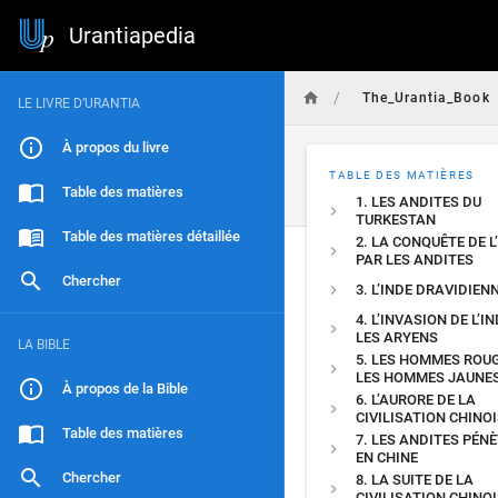
Urantiapedia
/
The_Urantia_Book
LE LIVRE D’URANTIA
À propos du livre
TABLE DES MATIÈRES
Table des matières
1. LES ANDITES DU
TURKESTAN
Table des matières détaillée
2. LA CONQUÊTE DE L
PAR LES ANDITES
Chercher
3. L’INDE DRAVIDIEN
4. L’INVASION DE L’I
LES ARYENS
LA BIBLE
5. LES HOMMES ROU
LES HOMMES JAUNE
À propos de la Bible
6. L’AURORE DE LA
CIVILISATION CHINO
Table des matières
7. LES ANDITES PÉN
EN CHINE
Chercher
8. LA SUITE DE LA
CIVILISATION CHINO