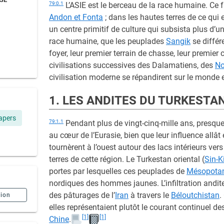
79:0.1
L’ASIE est le berceau de la race humaine. Ce 
Andon et Fonta
; dans les hautes terres de ce qui 
un centre primitif de culture qui subsista plus d’un
race humaine, que les peuplades
Sangik
se différ
foyer, leur premier terrain de chasse, leur premier
civilisations successives des Dalamatiens, des
No
civilisation moderne se répandirent sur le monde 
1. LES ANDITES DU TURKESTA
apers
79:1.1
Pendant plus de vingt-cinq-mille ans, presque 
au cœur de l’Eurasie, bien que leur influence allâ
tournèrent à l’ouest autour des lacs intérieurs vers 
terres de cette région. Le Turkestan oriental (
Sin-K
portes par lesquelles ces peuplades de
Mésopota
nordiques des hommes jaunes. L’infiltration andite
des pâturages de l’
Iran
à travers le
Béloutchistan
.
sion
elles représentaient plutôt le courant continuel des
[1]
[1]
Chine
.