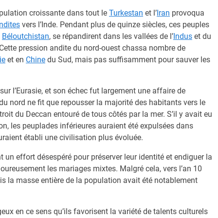
opulation croissante dans tout le
Turkestan
et l’
Iran
provoqua
ndites
vers l’Inde. Pendant plus de quinze siècles, ces peuples
u
Béloutchistan
, se répandirent dans les vallées de l’
Indus
et du
Cette pression andite du nord-ouest chassa nombre de
ie
et en
Chine
du Sud, mais pas suffisamment pour sauver les
ur l’Eurasie, et son échec fut largement une affaire de
u nord ne fit que repousser la majorité des habitants vers le
étroit du Deccan entouré de tous côtés par la mer. S’il y avait eu
ion, les peuplades inférieures auraient été expulsées dans
raient établi une civilisation plus évoluée.
nt un effort désespéré pour préserver leur identité et endiguer la
goureusement les mariages mixtes. Malgré cela, vers l’an 10
s la masse entière de la population avait été notablement
ux en ce sens qu’ils favorisent la variété de talents culturels