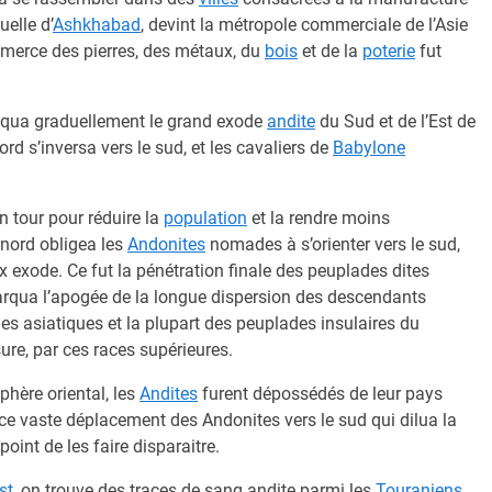
uelle d’
Ashkhabad
, devint la métropole commerciale de l’Asie
commerce des pierres, des métaux, du
bois
et de la
poterie
fut
oqua graduellement le grand exode
andite
du Sud et de l’Est de
nord s’inversa vers le sud, et les cavaliers de
Babylone
n tour pour réduire la
population
et la rendre moins
 nord obligea les
Andonites
nomades à s’orienter vers le sud,
 exode. Ce fut la pénétration finale des peuplades dites
marqua l’apogée de la longue dispersion des descendants
es asiatiques et la plupart des peuplades insulaires du
ure, par ces races supérieures.
phère oriental, les
Andites
furent dépossédés de leur pays
 ce vaste déplacement des Andonites vers le sud qui dilua la
oint de les faire disparaitre.
st
, on trouve des traces de sang andite parmi les
Touraniens