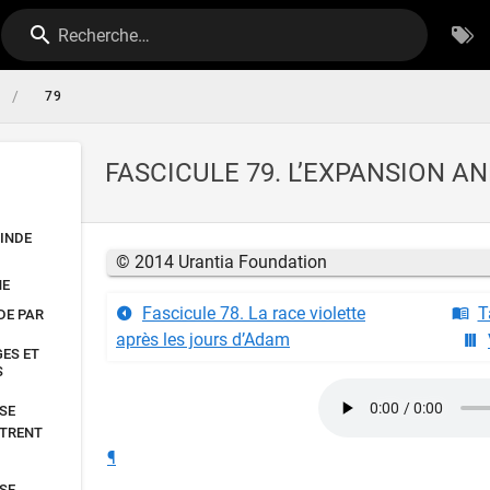
Recherche…
/
79
FASCICULE 79. L’EXPANSION AN
’INDE
© 2014 Urantia Foundation
NE
Fascicule 78. La race violette
T
NDE PAR
après les jours d’Adam
GES ET
S
ISE
ÈTRENT
¶
ISE