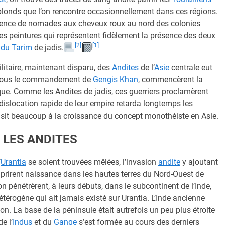
 blonds que l’on rencontre occasionnellement dans ces régions.
ésence de nomades aux cheveux roux au nord des colonies
 des peintures qui représentent fidèlement la présence des deux
[2]
[1]
 du Tarim
de jadis.
litaire, maintenant disparu, des
Andites
de l’
Asie
centrale eut
s, sous le commandement de
Gengis Khan
, commencèrent la
que. Comme les Andites de jadis, ces guerriers proclamèrent
 dislocation rapide de leur empire retarda longtemps les
 nuisit beaucoup à la croissance du concept monothéiste en Asie.
R LES ANDITES
’
Urantia
se soient trouvées mêlées, l’invasion
andite
y ajoutant
 prirent naissance dans les hautes terres du Nord-Ouest de
 pénétrèrent, à leurs débuts, dans le subcontinent de l’Inde,
étérogène qui ait jamais existé sur Urantia. L’Inde ancienne
. La base de la péninsule était autrefois un peu plus étroite
e l’
Indus
et du
Gange
s’est formée au cours des derniers