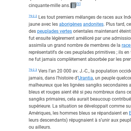
[1]
cinquante-mille ans.
79:2.2
Les tout premiers mélanges de races aux Inde
jaune avec les
aborigènes
andonites
. Plus tard, c
des
peuplades vertes
orientales maintenant éteint
fut ensuite légèrement amélioré par une admission
assimila un grand nombre de membres de la
race
représentatifs de ces peuplades primitives ; ils en f
ne fut jamais complètement absorbée par les prem
79:2.3
Vers l’an 20 000 av. J.-C., la population occide
jamais, dans l’histoire d’
Urantia
, un peuple quelco
malheureux que les lignées sangiks secondaires a
bleus et rouges aient été si peu nombreux dans ce c
sangiks primaires, cela aurait beaucoup contribué 
supérieure. La situation se développait comme sui
Amériques, les hommes bleus se répandaient en
leurs descendants) répugnaient à s’unir aux peupl
ou ailleurs.