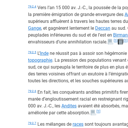
79:2.4
Vers l’an 15 000 av. J.-C., la poussée de la p
la première émigration de grande envergure des
A
supérieurs affluèrent à travers les hautes terres d
Gange
, et gagnèrent lentement le
Deccan
au sud. 
peuplades inférieures du sud et de l’est en
Birman
[1]
[1]
envahisseurs d’une annihilation raciale.
79:2.5
L’
Inde
ne réussit pas à assoir son hégémonie s
topographie
. La pression des populations venant d
sud, ce qui surpeupla le territoire de plus en plus 
des terres voisines offrant un exutoire à l’émigrat
toutes les directions, et les souches supérieures au
79:2.6
En fait, les conquérants andites primitifs fire
marée d’engloutissement racial en restreignant ri
000 av. J.-C., les
Andites
avaient été absorbés, mai
[1]
améliorée par cette absorption.
79:2.7
Les mélanges de
races
sont toujours avantage