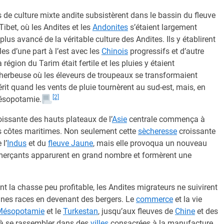
 de culture mixte andite subsistèrent dans le bassin du fleuve
ibet, où les Andites et les
Andonites
s’étaient largement
 plus avancé de la véritable culture des Andites. Ils y établirent
es d’une part à l’est avec les
Chinois
progressifs et d’autre
région du Tarim était fertile et les pluies y étaient
 herbeuse où les éleveurs de troupeaux se transformaient
érit quand les vents de pluie tournèrent au sud-est, mais, en
[2]
Mésopotamie.
roissante des hauts plateaux de l’
Asie
centrale commença à
es côtes maritimes. Non seulement cette
sècheresse
croissante
 l’
Indus
et du
fleuve Jaune
, mais elle provoqua un nouveau
mmerçants apparurent en grand nombre et formèrent une
t la chasse peu profitable, les Andites migrateurs ne suivirent
ennes races en devenant des bergers. Le
commerce
et la vie
Mésopotamie
et le
Turkestan
, jusqu’aux fleuves de
Chine
et des
t à se rassembler dans des
villes
consacrées à la manufacture