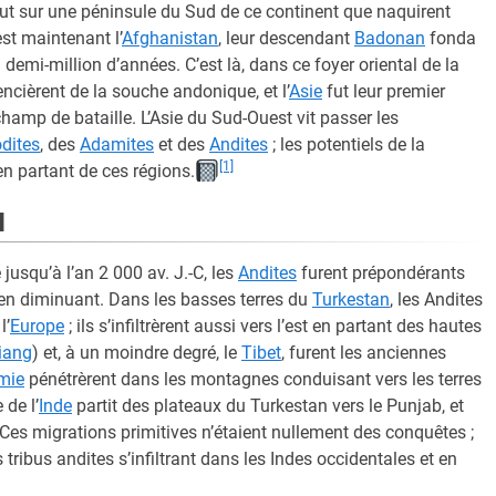
fut sur une péninsule du Sud de ce continent que naquirent
est maintenant l’
Afghanistan
, leur descendant
Badonan
fonda
 demi-million d’années. C’est là, dans ce foyer oriental de la
encièrent de la souche andonique, et l’
Asie
fut leur premier
 champ de bataille. L’Asie du Sud-Ouest vit passer les
dites
, des
Adamites
et des
Andites
; les potentiels de la
[1]
en partant de ces régions.
N
jusqu’à l’an 2 000 av. J.-C, les
Andites
furent prépondérants
t en diminuant. Dans les basses terres du
Turkestan
, les Andites
l’
Europe
; ils s’infiltrèrent aussi vers l’est en partant des hautes
iang
) et, à un moindre degré, le
Tibet
, furent les anciennes
mie
pénétrèrent dans les montagnes conduisant vers les terres
 de l’
Inde
partit des plateaux du Turkestan vers le Punjab, et
 Ces migrations primitives n’étaient nullement des conquêtes ;
 tribus andites s’infiltrant dans les Indes occidentales et en