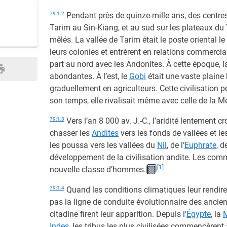
79:1.2
Pendant près de quinze-mille ans, des centres
Tarim au Sin-Kiang, et au sud sur les plateaux du T
mêlés. La vallée de Tarim était le poste oriental le
leurs colonies et entrèrent en relations commercial
part au nord avec les Andonites. À cette époque, la 
abondantes. À l’est, le
Gobi
était une vaste plaine
graduellement en agriculteurs. Cette civilisation p
son temps, elle rivalisait même avec celle de la 
79:1.3
Vers l’an 8 000 av. J.-C., l’aridité lentement c
chasser les
Andites
vers les fonds de vallées et l
les poussa vers les vallées du
Nil
, de l’
Euphrate
, de
développement de la civilisation andite. Les co
[1]
nouvelle classe d’hommes.
79:1.4
Quand les conditions climatiques leur rendiren
pas la ligne de conduite évolutionnaire des anci
citadine firent leur apparition. Depuis l’
Égypte
, la
Indes
, les tribus les plus civilisées commencèren