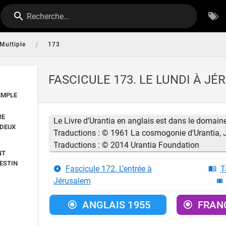
Recherche…
/
Multiple
173
FASCICULE 173. LE LUNDI À J
TEMPLE
RE
Le Livre d'Urantia en anglais est dans le domai
 DEUX
Traductions : © 1961 La cosmogonie d'Urantia,
Traductions : © 2014 Urantia Foundation
NT
FESTIN
Fascicule 172. L’entrée à
T
Jérusalem
ANGLAIS 1955
FRANÇ