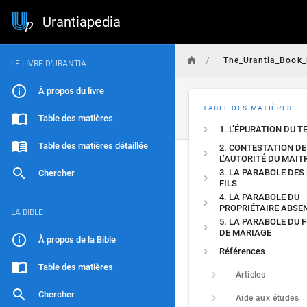
Urantiapedia
/
The_Urantia_Book_
LE LIVRE D’URANTIA
À propos du livre
TABLE DES MATIÈRES
Table des matières
1. L’ÉPURATION DU 
Table des matières détaillée
2. CONTESTATION DE
L’AUTORITÉ DU MAIT
3. LA PARABOLE DES
Chercher
FILS
4. LA PARABOLE DU
PROPRIÉTAIRE ABSE
LA BIBLE
5. LA PARABOLE DU 
DE MARIAGE
À propos de la Bible
Références
Table des matières
Articles
Chercher
Aide aux études