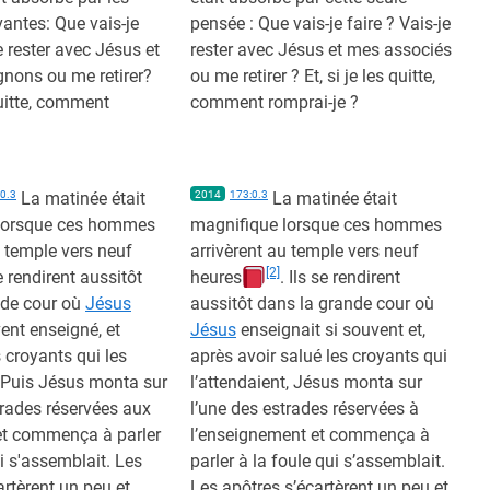
antes: Que vais-je
pensée : Que vais-je faire ? Vais-je
e rester avec Jésus et
rester avec Jésus et mes associés
ons ou me retirer?
ou me retirer ? Et, si je les quitte,
quitte, comment
comment romprai-je ?
0.3
La matinée était
2014
173:0.3
La matinée était
lorsque ces hommes
magnifique lorsque ces hommes
u temple vers neuf
arrivèrent au temple vers neuf
[2]
e rendirent aussitôt
heures
. Ils se rendirent
nde cour où
Jésus
aussitôt dans la grande cour où
vent enseigné, et
Jésus
enseignait si souvent et,
s croyants qui les
après avoir salué les croyants qui
 Puis Jésus monta sur
l’attendaient, Jésus monta sur
trades réservées aux
l’une des estrades réservées à
et commença à parler
l’enseignement et commença à
ui s'assemblait. Les
parler à la foule qui s’assemblait.
artèrent un peu et
Les apôtres s’écartèrent un peu et