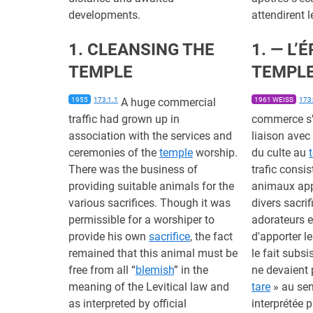
developments.
attendirent 
1. CLEANSING THE
1. — L’
TEMPLE
TEMPL
1955
173:1.1
A huge commercial
1961 WEISS
173:
traffic had grown up in
commerce s'
association with the services and
liaison avec 
ceremonies of the
temple
worship.
du culte au
There was the business of
trafic consis
providing suitable animals for the
animaux app
various sacrifices. Though it was
divers sacrif
permissible for a worshiper to
adorateurs e
provide his own
sacrifice
, the fact
d'apporter l
remained that this animal must be
le fait subs
free from all “
blemish
” in the
ne devaient 
meaning of the Levitical law and
tare
» au sens
as interpreted by official
interprétée 