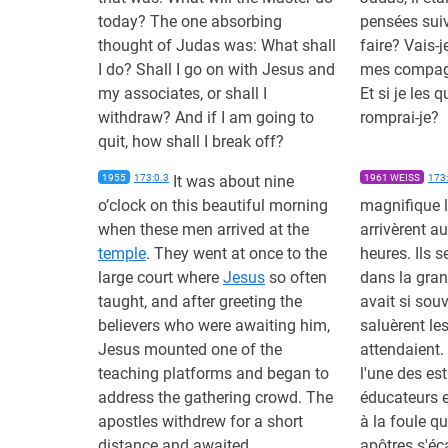
today? The one absorbing
pensées suiv
thought of Judas was: What shall
faire? Vais-j
I do? Shall I go on with Jesus and
mes compagn
my associates, or shall I
Et si je les 
withdraw? And if I am going to
romprai-je?
quit, how shall I break off?
1955
173:0.3
It was about nine
1961 WEISS
173:
o’clock on this beautiful morning
magnifique 
when these men arrived at the
arrivèrent a
temple
. They went at once to the
heures. Ils s
large court where
Jesus
so often
dans la gra
taught, and after greeting the
avait si sou
believers who were awaiting him,
saluèrent le
Jesus mounted one of the
attendaient.
teaching platforms and began to
l'une des es
address the gathering crowd. The
éducateurs 
apostles withdrew for a short
à la foule q
distance and awaited
apôtres s'éc