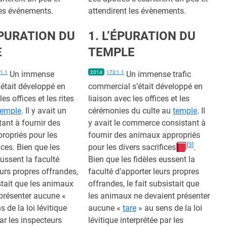
les événements.
attendirent les évènements.
ÉPURATION DU
1. L’ÉPURATION DU
E
TEMPLE
1.1
Un immense
2014
173:1.1
Un immense trafic
était développé en
commercial s’était développé en
les offices et les rites
liaison avec les offices et les
temple
. Il y avait un
cérémonies du culte au
temple
. Il
tant à fournir des
y avait le commerce consistant à
ropriés pour les
fournir des animaux appropriés
[3]
ices. Bien que les
pour les divers sacrifices
.
ussent la faculté
Bien que les fidèles eussent la
eurs propres offrandes,
faculté d’apporter leurs propres
istait que les animaux
offrandes, le fait subsistait que
présenter aucune «
les animaux ne devaient présenter
 de la loi lévitique
aucune «
tare
» au sens de la loi
par les inspecteurs
lévitique interprétée par les