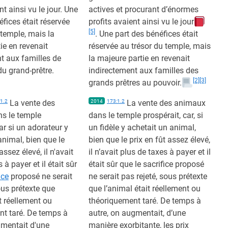
nt ainsi vu le jour. Une
actives et procurant d’énormes
éfices était réservée
profits avaient ainsi vu le jour
[5]
 temple, mais la
. Une part des bénéfices était
ie en revenait
réservée au trésor du temple, mais
t aux familles de
la majeure partie en revenait
du grand-prêtre.
indirectement aux familles des
[2]
[3]
grands prêtres au pouvoir.
1.2
La vente des
2014
173:1.2
La vente des animaux
s le temple
dans le temple prospérait, car, si
ar si un adorateur y
un fidèle y achetait un animal,
animal, bien que le
bien que le prix en fût assez élevé,
assez élevé, il n'avait
il n’avait plus de taxes à payer et il
 à payer et il était sûr
était sûr que le sacrifice proposé
ice
proposé ne serait
ne serait pas rejeté, sous prétexte
ous prétexte que
que l’animal était réellement ou
it réellement ou
théoriquement taré. De temps à
nt taré. De temps à
autre, on augmentait, d’une
gmentait d'une
manière exorbitante, les prix