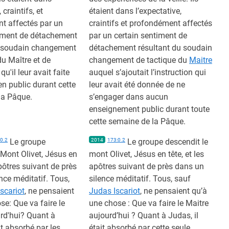
 craintifs, et
étaient dans l’expectative,
t affectés par un
craintifs et profondément affectés
timent de détachement
par un certain sentiment de
u soudain changement
détachement résultant du soudain
du Maître et de
changement de tactique du
Maitre
 qu'il leur avait faite
auquel s’ajoutait l’instruction qui
en public durant cette
leur avait été donnée de ne
la Pâque.
s’engager dans aucun
enseignement public durant toute
cette semaine de la Pâque.
0.2
Le groupe
2014
173:0.2
Le groupe descendit le
 Mont Olivet, Jésus en
mont Olivet, Jésus en tête, et les
apôtres suivant de près
apôtres suivant de près dans un
nce méditatif. Tous,
silence méditatif. Tous, sauf
scariot
, ne pensaient
Judas Iscariot
, ne pensaient qu’à
se: Que va faire le
une chose : Que va faire le Maitre
rd'hui? Quant à
aujourd’hui ? Quant à Judas, il
it absorbé par les
était absorbé par cette seule