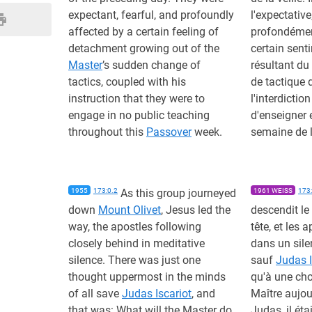
expectant, fearful, and profoundly
l'expectative,
affected by a certain feeling of
profondémen
detachment growing out of the
certain sen
Master
’s sudden change of
résultant d
tactics, coupled with his
de tactique 
instruction that they were to
l'interdiction
engage in no public teaching
d'enseigner 
throughout this
Passover
week.
semaine de 
1955
173:0.2
As this group journeyed
1961 WEISS
173:
down
Mount Olivet
, Jesus led the
descendit le
way, the apostles following
tête, et les 
closely behind in meditative
dans un sile
silence. There was just one
sauf
Judas I
thought uppermost in the minds
qu'à une cho
of all save
Judas Iscariot
, and
Maître aujou
that was: What will the Master do
Judas, il éta