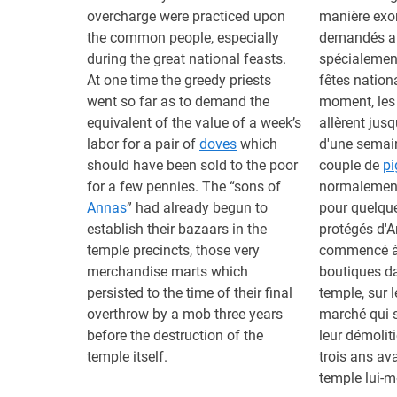
overcharge were practiced upon
manière exor
the common people, especially
demandés au
during the great national feasts.
spécialemen
At one time the greedy priests
fêtes nation
went so far as to demand the
moment, les 
equivalent of the value of a week’s
allèrent jusq
labor for a pair of
doves
which
d'une semain
should have been sold to the poor
couple de
pi
for a few pennies. The “sons of
normalement
Annas
” had already begun to
pour quelque
establish their bazaars in the
protégés d'A
temple precincts, those very
commencé à i
merchandise marts which
boutiques da
persisted to the time of their final
temple, sur
overthrow by a mob three years
marché qui s
before the destruction of the
leur démolit
temple itself.
trois ans av
temple lui-