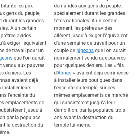
bitante les prix
demandés aux gens du peuple,
x gens du peuple,
spécialement durant les grandes
t durant les grandes
fêtes nationales. À un certain
ales. A un certain
moment, les prêtres avides
prêtres avides
allèrent jusqu’à exiger l’équivalent
u'à exiger l'équivalent
d’une semaine de travail pour un
e de travail pour un
couple de
pigeons
que l’on aurait
geons
que l'on aurait
normalement vendu aux pauvres
 vendu aux pauvres
pour quelques deniers. Les « fils
s deniers. Les
d’
Annas
» avaient déjà commencé
nnas avaient déjà
à installer leurs boutiques dans
nstaller leurs
l’enceinte du temple, sur ces
ns l'enceinte du
mêmes emplacements de marché
 les emplacements de
qui subsistèrent jusqu’à leur
ubsistèrent jusqu'à
démolition, par la populace, trois
ion par la populace
ans avant la destruction du
ant la destruction du
temple lui-même.
même.