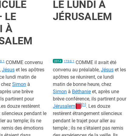
ICULE
LE LUNDI À
— LE
JÉRUSALEM
I À
SALEM
0.1
COMME convenu
2014
173:0.1
COMME il avait été
,
Jésus
et les apôtres
convenu au préalable,
Jésus
et les
 ce lundi matin de
apôtres se réunirent, ce lundi
 chez
Simon
à
matin de bonne heure, chez
 après une brève
Simon
à
Béthanie
et, après une
ls partirent pour
brève conférence, ils partirent pour
[1]
Les douze restèrent
Jérusalem
. Les douze
silencieux pendant le
restèrent étrangement silencieux
ller au temple; ils ne
pendant le trajet pour aller au
s remis des émotions
temple ; ils ne s’étaient pas remis
 Ils étaient dans
des expériences de la veille. Ils