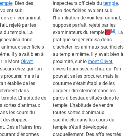
temple
. Bien des
inspecteurs officiels du
temple
.
vaient subi
Bien des fidèles avaient subi
 de voir leur animal,
l’humiliation de voir leur animal,
it, rejeté par les
supposé parfait, rejeté par les
[4]
s du temple. La
examinateurs du temple
. La
généralisa donc
pratique se généralisa donc
s animaux sacrificiels
d’acheter les animaux sacrificiels
me. Il y avait bien à
au temple même. Il y avait bien à
ur le Mont
Olivet
,
proximité, sur le
mont Olivet
,
isseurs chez qui l'on
divers fournisseurs chez qui l’on
es procurer, mais la
pouvait se les procurer, mais la
ait établie de les
coutume s’était établie de les
ectement dans
acquérir directement dans les
u temple. L'habitude de
parcs à bestiaux situés dans le
s sortes d'animaux
temple. L’habitude de vendre
dans les cours du
toutes sortes d’animaux
it développée
sacrificiels dans les cours du
t. Des affaires très
temple s’était développée
rocurant d'énormes
graduellement. Des affaires très