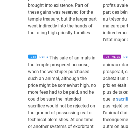
brought into existence. Part of
profits avaie
these gains was reserved for the
part des bén
temple treasury, but the larger part
au trésor du
went indirectly into the hands of
majeure part
the ruling high-priestly families.
indirectemen
l'état-major 
1955
173:1.2
This sale of animals in
1961 WEISS
173:
the temple prospered because,
animaux dan
when the worshiper purchased
prospérait, c
such an animal, although the
achetait un 
price might be somewhat high, no
prix en était 
more fees had to be paid, and he
plus de taxes
could be sure the intended
que le
sacrif
sacrifice would not be rejected on
pas rejeté s
the ground of possessing real or
l'animal éta
technical blemishes. At one time
théoriqueme
or another systems of exorbitant
autre on au