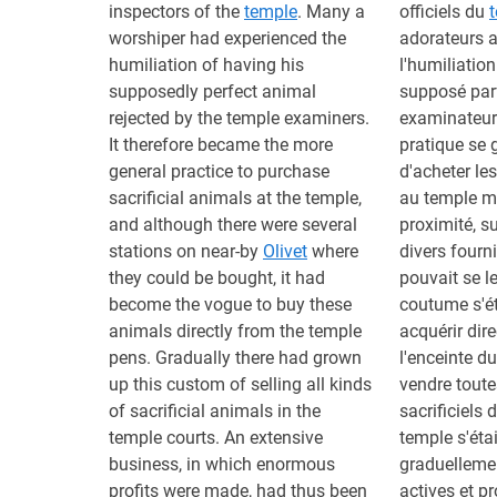
inspectors of the
temple
. Many a
officiels du
worshiper had experienced the
adorateurs a
humiliation of having his
l'humiliation
supposedly perfect animal
supposé parfa
rejected by the temple examiners.
examinateur
It therefore became the more
pratique se 
general practice to purchase
d'acheter le
sacrificial animals at the temple,
au temple mê
and although there were several
proximité, s
stations on near-by
Olivet
where
divers fourn
they could be bought, it had
pouvait se l
become the vogue to buy these
coutume s'ét
animals directly from the temple
acquérir dir
pens. Gradually there had grown
l'enceinte d
up this custom of selling all kinds
vendre toute
of sacrificial animals in the
sacrificiels 
temple courts. An extensive
temple s'éta
business, in which enormous
graduellemen
profits were made, had thus been
actives et p