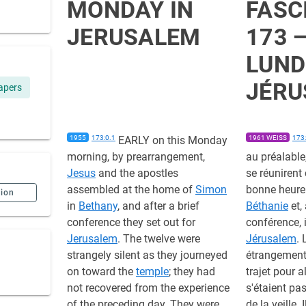
MONDAY IN
FASC
JERUSALEM
173 
LUND
JÉRU
apers
1955
173:0.1
EARLY on this Monday
1961 WEISS
173:
morning, by prearrangement,
au préalable
Jesus
and the apostles
se réunirent
assembled at the home of
Simon
bonne heure
sion
in
Bethany
, and after a brief
Béthanie
et,
conference they set out for
conférence, i
Jerusalem
. The twelve were
Jérusalem
. 
strangely silent as they journeyed
étrangement 
on toward the
temple
; they had
trajet pour a
not recovered from the experience
s'étaient pa
of the preceding day. They were
de la veille.