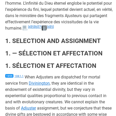
l’homme. L’infinité du Dieu éternel englobe le potentiel pour
l’expérience du fini, lequel potentiel devient actuel, en vérité,
dans le ministère des fragments Ajusteurs qui partagent
effectivement l’expérience des vicissitudes de la vie
[4]
[5]
[6]
[7]
[4]
[5]
humaine.
1. SELECTION AND ASSIGNMENT
1. — SÉLECTION ET AFFECTATION
1. SÉLECTION ET AFFECTATION
1955
108:1.1
When Adjusters are dispatched for mortal
service from
Divinington
, they are identical in the
endowment of existential divinity, but they vary in
experiential qualities proportional to previous contact in
and with evolutionary creatures. We cannot explain the
basis of
Adjuster
assignment, but we conjecture that these
divine gifts are bestowed in accordance with some wise