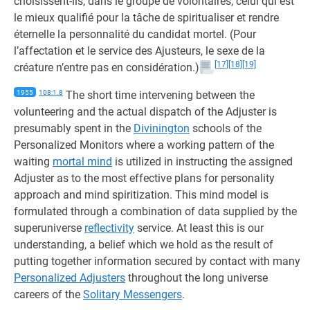
choisissent-ils, dans le groupe de volontaires, celui qui est
le mieux qualifié pour la tâche de spiritualiser et rendre
éternelle la personnalité du candidat mortel. (Pour
l’affectation et le service des Ajusteurs, le sexe de la
[17]
[18]
[19]
créature n’entre pas en considération.)
1955
108:1.8
The short time intervening between the
volunteering and the actual dispatch of the Adjuster is
presumably spent in the
Divinington
schools of the
Personalized Monitors where a working pattern of the
waiting
mortal mind
is utilized in instructing the assigned
Adjuster as to the most effective plans for personality
approach and mind spiritization. This mind model is
formulated through a combination of data supplied by the
superuniverse
reflectivity
service. At least this is our
understanding, a belief which we hold as the result of
putting together information secured by contact with many
Personalized Adjusters
throughout the long universe
careers of the
Solitary Messengers
.