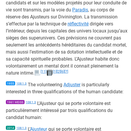
candidats et sur les modèles projetés pour leur conduite de
vie sont transmis, par la voie du
Paradis
, au corps de
réserve des Ajusteurs sur Divinington. La transmission
s’effectue par la technique de
réflectivité
dirigée vers
l’intérieur, depuis les capitales des univers locaux jusqu’aux
sièges des superunivers. Ces prévisions ne couvrent pas
seulement les antécédents héréditaires du candidat mortel,
mais aussi l’estimation de sa dotation intellectuelle et de
sa capacité spirituelle probables. L’Ajusteur habite donc
volontairement un mental dont il connait pleinement la
[11]
[1]
[2]
[6]
[7]
nature intime.
1955
108:1.3
The volunteering
Adjuster
is particularly
interested in three qualifications of the human candidate:
1961 WEISS
108:1.3
L'Ajusteur qui se porte volontaire est
particulièrement intéressé par trois qualifications du
candidat humain:
2014
108:1.3
L’
Ajusteur
qui se porte volontaire est