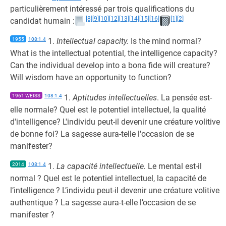
particulièrement intéressé par trois qualifications du
[8]
[9]
[10]
[12]
[13]
[14]
[15]
[16]
[1]
[2]
candidat humain :
1955
108:1.4
1.
Intellectual capacity.
Is the mind normal?
What is the intellectual potential, the intelligence capacity?
Can the individual develop into a bona fide will creature?
Will wisdom have an opportunity to function?
1961 WEISS
108:1.4
1.
Aptitudes intellectuelles
. La pensée est-
elle normale? Quel est le potentiel intellectuel, la qualité
d'intelligence? L'individu peut-il devenir une créature volitive
de bonne foi? La sagesse aura-telle l'occasion de se
manifester?
2014
108:1.4
1.
La capacité intellectuelle.
Le mental est-il
normal ? Quel est le potentiel intellectuel, la capacité de
l’intelligence ? L’individu peut-il devenir une créature volitive
authentique ? La sagesse aura-t-elle l’occasion de se
manifester ?