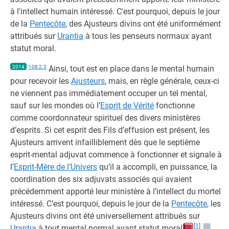
à l'intellect humain intéressé. C'est pourquoi, depuis le jour
de la
Pentecôte
, des Ajusteurs divins ont été uniformément
attribués sur
Urantia
à tous les penseurs normaux ayant
statut moral.
2014
108:2.3
Ainsi, tout est en place dans le mental humain
pour recevoir les
Ajusteurs
, mais, en règle générale, ceux-ci
ne viennent pas immédiatement occuper un tel mental,
sauf sur les mondes où l’
Esprit de Vérité
fonctionne
comme coordonnateur spirituel des divers ministères
d’esprits. Si cet esprit des Fils d’effusion est présent, les
Ajusteurs arrivent infailliblement dès que le septième
esprit-mental adjuvat commence à fonctionner et signale à
l’
Esprit-Mère de l’Univers
qu’il a accompli, en puissance, la
coordination des six adjuvats associés qui avaient
précédemment apporté leur ministère à l’intellect du mortel
intéressé. C’est pourquoi, depuis le jour de la
Pentecôte
, les
Ajusteurs divins ont été universellement attribués sur
[1]
Urantia
à tout mental normal ayant statut moral
.