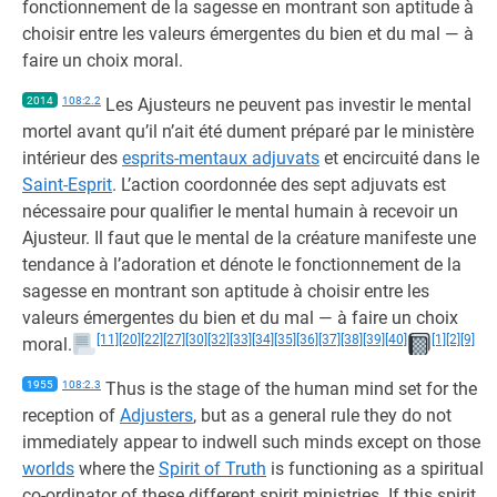
fonctionnement de la sagesse en montrant son aptitude à
choisir entre les valeurs émergentes du bien et du mal — à
faire un choix moral.
2014
108:2.2
Les Ajusteurs ne peuvent pas investir le mental
mortel avant qu’il n’ait été dument préparé par le ministère
intérieur des
esprits-mentaux adjuvats
et encircuité dans le
Saint-Esprit
. L’action coordonnée des sept adjuvats est
nécessaire pour qualifier le mental humain à recevoir un
Ajusteur. Il faut que le mental de la créature manifeste une
tendance à l’adoration et dénote le fonctionnement de la
sagesse en montrant son aptitude à choisir entre les
valeurs émergentes du bien et du mal — à faire un choix
[11]
[20]
[22]
[27]
[30]
[32]
[33]
[34]
[35]
[36]
[37]
[38]
[39]
[40]
[1]
[2]
[9]
moral.
1955
108:2.3
Thus is the stage of the human mind set for the
reception of
Adjusters
, but as a general rule they do not
immediately appear to indwell such minds except on those
worlds
where the
Spirit of Truth
is functioning as a spiritual
co-ordinator of these different spirit ministries. If this spirit