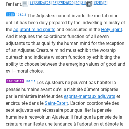
[11]
[23]
[24]
[25]
[26]
[27]
[28]
[29]
[30]
[31]
[1]
[2]
[3]
[8]
l’enfant.
1955
108:2.2
The Adjusters cannot invade the mortal mind
until it has been duly prepared by the indwelling ministry of
the
adjutant mind-spirits
and encircuited in the
Holy Spirit
.
And it requires the co-ordinate function of all seven
adjutants to thus qualify the human mind for the reception
of an Adjuster. Creature mind must exhibit the worship
outreach and indicate wisdom function by exhibiting the
ability to choose between the emerging values of good and
evil—moral choice.
1961 WEISS
108:2.2
Les Ajusteurs ne peuvent pas habiter la
pensée humaine avant qu'elle n'ait été dûment préparée
par le ministère intérieur des
esprits-mentaux adjuvats
et
encircuitée dans le
Saint-Esprit
. L'action coordonnée des
sept adjuvats est nécessaire pour qualifier la pensée
humaine à recevoir un Ajusteur. Il faut que la pensée de la
créature manifeste une tendance à l'adoration et dénote le