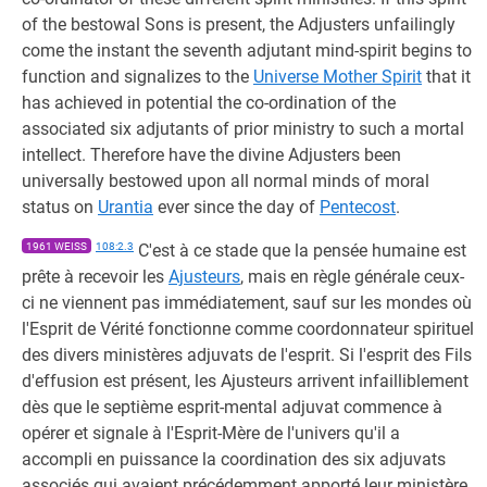
of the bestowal Sons is present, the Adjusters unfailingly
come the instant the seventh adjutant mind-spirit begins to
function and signalizes to the
Universe Mother Spirit
that it
has achieved in potential the co-ordination of the
associated six adjutants of prior ministry to such a mortal
intellect. Therefore have the divine Adjusters been
universally bestowed upon all normal minds of moral
status on
Urantia
ever since the day of
Pentecost
.
1961 WEISS
108:2.3
C'est à ce stade que la pensée humaine est
prête à recevoir les
Ajusteurs
, mais en règle générale ceux-
ci ne viennent pas immédiatement, sauf sur les mondes où
l'Esprit de Vérité fonctionne comme coordonnateur spirituel
des divers ministères adjuvats de l'esprit. Si l'esprit des Fils
d'effusion est présent, les Ajusteurs arrivent infailliblement
dès que le septième esprit-mental adjuvat commence à
opérer et signale à l'Esprit-Mère de l'univers qu'il a
accompli en puissance la coordination des six adjuvats
associés qui avaient précédemment apporté leur ministère