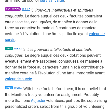
an immortal soul of
survival value
.
1961 WEISS
108:1.6
3.
Pouvoirs intellectuels et spirituels
conjugués
. Le degré auquel ces deux facultés pourraient
être associées, conjuguées, de manière à donner de la
force au caractère humain et à contribuer de manière
certaine à l'évolution d'une âme spirituelle ayant
valeur de
survie
.
2014
108:1.6
3.
Les pouvoirs intellectuels et spirituels
conjugués.
Le degré auquel ces deux dotations peuvent
éventuellement être associées, conjuguées, de manière à
donner de la force au caractère humain et à contribuer de
manière certaine à l’évolution d’une âme immortelle ayant
valeur de survie
.
1955
108:1.7
With these facts before them, it is our belief that
the Monitors freely volunteer for assignment. Probably
more than one
Adjuster
volunteers; perhaps the supervising
personalized orders select from this group of volunteering