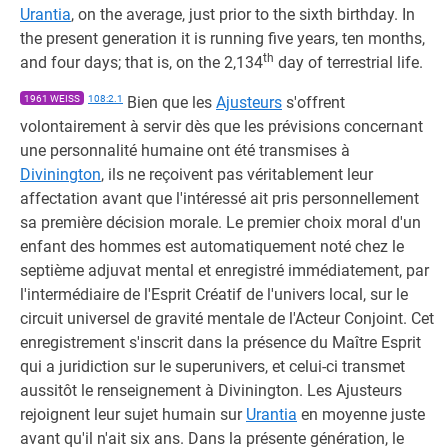
Urantia
, on the average, just prior to the sixth birthday. In
the present generation it is running five years, ten months,
th
and four days; that is, on the 2,134
day of terrestrial life.
1961 WEISS
108:2.1
Bien que les
Ajusteurs
s'offrent
volontairement à servir dès que les prévisions concernant
une personnalité humaine ont été transmises à
Divinington
, ils ne reçoivent pas véritablement leur
affectation avant que l'intéressé ait pris personnellement
sa première décision morale. Le premier choix moral d'un
enfant des hommes est automatiquement noté chez le
septième adjuvat mental et enregistré immédiatement, par
l'intermédiaire de l'Esprit Créatif de l'univers local, sur le
circuit universel de gravité mentale de l'Acteur Conjoint. Cet
enregistrement s'inscrit dans la présence du Maître Esprit
qui a juridiction sur le superunivers, et celui-ci transmet
aussitôt le renseignement à Divinington. Les Ajusteurs
rejoignent leur sujet humain sur
Urantia
en moyenne juste
avant qu'il n'ait six ans. Dans la présente génération, le