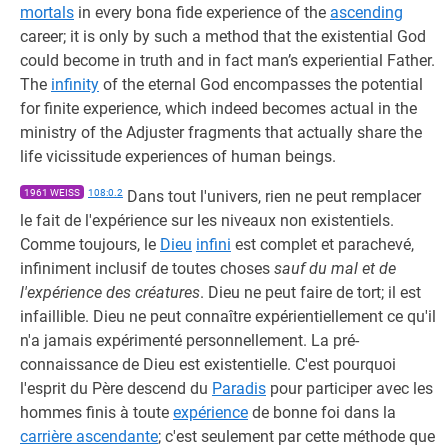
mortals
in every bona fide experience of the
ascending
career; it is only by such a method that the existential God
could become in truth and in fact man’s experiential Father.
The
infinity
of the eternal God encompasses the potential
for finite experience, which indeed becomes actual in the
ministry of the Adjuster fragments that actually share the
life vicissitude experiences of human beings.
1961 WEISS
108:0.2
Dans tout l'univers, rien ne peut remplacer
le fait de l'expérience sur les niveaux non existentiels.
Comme toujours, le
Dieu
infini
est complet et parachevé,
infiniment inclusif de toutes choses
sauf du mal et de
l'expérience des créatures
. Dieu ne peut faire de tort; il est
infaillible. Dieu ne peut connaître expérientiellement ce qu'il
n'a jamais expérimenté personnellement. La pré-
connaissance de Dieu est existentielle. C'est pourquoi
l'esprit du Père descend du
Paradis
pour participer avec les
hommes finis à toute
expérience
de bonne foi dans la
carrière ascendante
; c'est seulement par cette méthode que