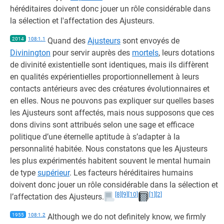
héréditaires doivent donc jouer un rôle considérable dans
la sélection et l'affectation des Ajusteurs.
2014
108:1.1
Quand des
Ajusteurs
sont envoyés de
Divinington
pour servir auprès des
mortels
, leurs dotations
de divinité existentielle sont identiques, mais ils diffèrent
en qualités expérientielles proportionnellement à leurs
contacts antérieurs avec des créatures évolutionnaires et
en elles. Nous ne pouvons pas expliquer sur quelles bases
les Ajusteurs sont affectés, mais nous supposons que ces
dons divins sont attribués selon une sage et efficace
politique d’une éternelle aptitude à s’adapter à la
personnalité habitée. Nous constatons que les Ajusteurs
les plus expérimentés habitent souvent le mental humain
de type
supérieur
. Les facteurs héréditaires humains
doivent donc jouer un rôle considérable dans la sélection et
[8]
[9]
[10]
[1]
[2]
l’affectation des Ajusteurs.
1955
108:1.2
Although we do not definitely know, we firmly