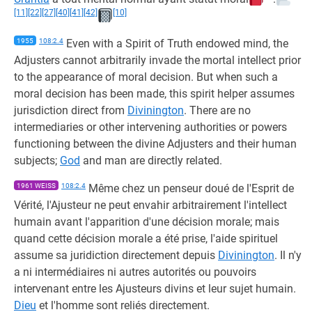
[11]
[22]
[27]
[40]
[41]
[42]
[10]
1955
108:2.4
Even with a Spirit of Truth endowed mind, the
Adjusters cannot arbitrarily invade the mortal intellect prior
to the appearance of moral decision. But when such a
moral decision has been made, this spirit helper assumes
jurisdiction direct from
Divinington
. There are no
intermediaries or other intervening authorities or powers
functioning between the divine Adjusters and their human
subjects;
God
and man are directly related.
1961 WEISS
108:2.4
Même chez un penseur doué de l'Esprit de
Vérité, l'Ajusteur ne peut envahir arbitrairement l'intellect
humain avant l'apparition d'une décision morale; mais
quand cette décision morale a été prise, l'aide spirituel
assume sa juridiction directement depuis
Divinington
. Il n'y
a ni intermédiaires ni autres autorités ou pouvoirs
intervenant entre les Ajusteurs divins et leur sujet humain.
Dieu
et l'homme sont reliés directement.