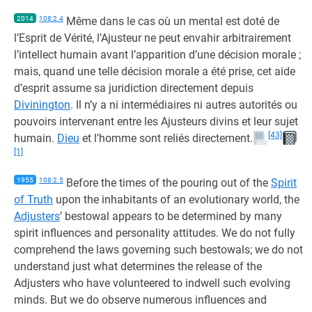
2014
108:2.4
Même dans le cas où un mental est doté de
l’Esprit de Vérité, l’Ajusteur ne peut envahir arbitrairement
l’intellect humain avant l’apparition d’une décision morale ;
mais, quand une telle décision morale a été prise, cet aide
d’esprit assume sa juridiction directement depuis
Divinington
. Il n’y a ni intermédiaires ni autres autorités ou
pouvoirs intervenant entre les Ajusteurs divins et leur sujet
[43]
humain.
Dieu
et l’homme sont reliés directement.
[1]
1955
108:2.5
Before the times of the pouring out of the
Spirit
of Truth
upon the inhabitants of an evolutionary world, the
Adjusters
’ bestowal appears to be determined by many
spirit influences and personality attitudes. We do not fully
comprehend the laws governing such bestowals; we do not
understand just what determines the release of the
Adjusters who have volunteered to indwell such evolving
minds. But we do observe numerous influences and