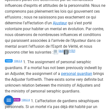
influences d’esprits et attitudes de la personnalité. Nous ne
comprenons pas pleinement les lois qui gouvernent ces
effusions ; nous ne saisissons pas exactement ce qui
détermine l’affectation d’un
Ajusteur
qui s’est porté
volontaire pour habiter un mental en évolution. Par contre,
nous observons de nombreuses influences et conditions
qui paraissent associées à l’arrivée de l’Ajusteur dans ce
mental avant l’effusion de l’Esprit de Vérité, et nous
[44]
[1]
[2]
pouvons citer les suivantes :
1955
108:2.6
1. The assignment of personal seraphic
guardians. If a mortal has not been previously indwelt by
an Adjuster, the assignment of a
personal guardian
brings
the Adjuster forthwith. There exists some very definite but
unknown relation between the ministry of Adjusters and
the ministry of personal seraphic guardians.
1961 WEISS
108:2.6
1. L'affectation de gardiens séraphiques
personnels. Si un mortel n'a pas déjà été habité par un