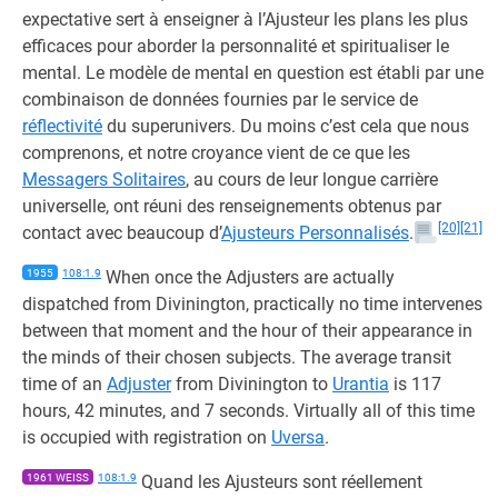
expectative sert à enseigner à l’Ajusteur les plans les plus
efficaces pour aborder la personnalité et spiritualiser le
mental. Le modèle de mental en question est établi par une
combinaison de données fournies par le service de
réflectivité
du superunivers. Du moins c’est cela que nous
comprenons, et notre croyance vient de ce que les
Messagers Solitaires
, au cours de leur longue carrière
universelle, ont réuni des renseignements obtenus par
[20]
[21]
contact avec beaucoup d’
Ajusteurs Personnalisés
.
1955
108:1.9
When once the Adjusters are actually
dispatched from Divinington, practically no time intervenes
between that moment and the hour of their appearance in
the minds of their chosen subjects. The average transit
time of an
Adjuster
from Divinington to
Urantia
is 117
hours, 42 minutes, and 7 seconds. Virtually all of this time
is occupied with registration on
Uversa
.
1961 WEISS
108:1.9
Quand les Ajusteurs sont réellement