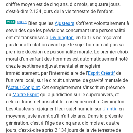
chiffre moyen est de cinq ans, dix mois, et quatre jours,
c'est-à-dire 2.134 jours de la vie terrestre de l'enfant.
2014
108:2.1
Bien que les
Ajusteurs
s’offrent volontairement à
servir dès que les prévisions concernant une personnalité
ont été transmises à
Divinington
, en fait ils ne reçoivent
pas leur affectation avant que le sujet humain ait pris sa
première décision de personnalité morale. Le premier choix
moral d’un enfant des hommes est automatiquement noté
chez le septième adjuvat mental et enregistré
immédiatement, par l’intermédiaire de l’
Esprit Créatif
de
l’univers local, sur le circuit universel de gravité mentale de
l’
Acteur Conjoint
. Cet enregistrement s’inscrit en présence
du
Maitre Esprit
qui a juridiction sur le superunivers, et
celui-ci transmet aussitôt le renseignement à Divinington.
Les Ajusteurs rejoignent leur sujet humain sur
Urantia
en
moyenne juste avant qu’il n’ait six ans. Dans la présente
génération, c’est à l’âge de cinq ans, dix mois et quatre
jours, c’est-à-dire après 2 134 jours de la vie terrestre de