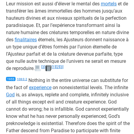
Leur mission est aussi d’élever le mental des
mortels
et de
transférer les âmes immortelles des hommes jusqu’aux
hauteurs divines et aux niveaux spirituels de la perfection
paradisiaque. Et, par l’expérience transformant ainsi la
nature humaine des créatures temporelles en nature divine
des
finalitaires
éternels, les Ajusteurs donnent naissance à
un type unique d’êtres formés par l’union éternelle de
l’Ajusteur parfait et de la créature devenue parfaite, type
que nulle autre technique de l’univers ne serait en mesure
[3]
[1]
[2]
[3]
de reproduire.
1955
108:0.2
Nothing in the entire universe can substitute for
the fact of
experience
on nonexistential levels. The infinite
God
is, as always, replete and complete, infinitely inclusive
of all things except evil and creature experience. God
cannot do wrong; he is infallible. God cannot experientially
know what he has never personally experienced; God’s
preknowledge is existential. Therefore does the spirit of the
Father descend from Paradise to participate with finite