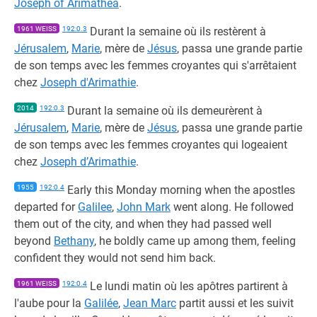
Joseph of Arimathea
.
1961 WEISS
192:0.3
Durant la semaine où ils restèrent à
Jérusalem
,
Marie
, mère de
Jésus
, passa une grande partie
de son temps avec les femmes croyantes qui s'arrêtaient
chez
Joseph d'Arimathie
.
2014
192:0.3
Durant la semaine où ils demeurèrent à
Jérusalem
,
Marie
, mère de
Jésus
, passa une grande partie
de son temps avec les femmes croyantes qui logeaient
chez
Joseph d’Arimathie
.
1955
192:0.4
Early this Monday morning when the apostles
departed for
Galilee
,
John Mark
went along. He followed
them out of the city, and when they had passed well
beyond
Bethany
, he boldly came up among them, feeling
confident they would not send him back.
1961 WEISS
192:0.4
Le lundi matin où les apôtres partirent à
l'aube pour la
Galilée
,
Jean Marc
partit aussi et les suivit