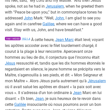
his feet, said, “My Lord and my Master.” And then Jesus
spoke, not as he had in
Jerusalem
, when he greeted them
with “Peace be upon you,” but in commonplace tones he
addressed
John
Mark: “Well,
John
, I am glad to see you
again and in carefree
Galilee
, where we can have a good
visit. Stay with us, John, and have breakfast.”
1961 WEISS
192:1.4
À cette heure,
Jean Marc
était levé; voyant
les apôtres accoster avec le filet lourdement chargé, il
courut à la plage à leur rencontre. Apercevant onze
hommes au lieu de dix, il conjectura que l'inconnu était
Jésus
ressuscité et, tandis que les dix hommes étonnés le
regardaient en silence, le jeune homme se précipita vers le
Maître, s'agenouilla à ses pieds, et dit: « Mon Seigneur et
mon Maître ». Alors Jésus parla autrement qu'à
Jérusalem
où il avait salué les apôtres en disant « la paix soit avec
vous ». Il s'adressa d'un ton ordinaire à
Jean
Marc en lui
disant: « Eh bien,
Jean
, je suis heureux de te revoir dans
cette
Galilée
insouciante où nous pourrons avoir un bon