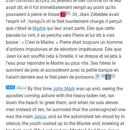
d’un commun accord, ils jetèrent le filet comme on le leur
avait dit, et il fut immédiatement rempli au point qu’ils
[6]
pouvaient à peine le hisser
. Or, Jean Zébédée avait
l’esprit vif ; lorsqu’il vit le filet lourdement chargé, il perçut
que c’était le
Maitre
qui leur avait parlé. Dès que cette
pensée lui vint, il se pencha vers Pierre et lui dit à voix
basse : « C’est le Maitre. » Pierre était toujours un homme
d’actions impulsives et de dévotion impétueuse. Dès que
Jean lui eut soufflé cela à l’oreille, il se dressa et se jeta à
l’eau pour rejoindre le Maitre au plus vite. Ses frères le
suivirent de près et accostèrent avec la petite barque en
[4]
[2]
halant derrière eux le filet plein de poissons.
1955
192:1.4
By this time
John Mark
was up and, seeing the
apostles coming ashore with the heavy-laden net, ran
down the beach to greet them; and when he saw eleven
men instead of ten, he surmised that the unrecognized one
was the risen
Jesus
, and as the astonished ten stood by in
silence, the youth rushed up to the Master and, kneeling at