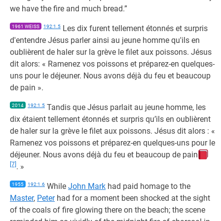
we have the fire and much bread.”
1961 WEISS
192:1.5
Les dix furent tellement étonnés et surpris
d'entendre Jésus parler ainsi au jeune homme qu'ils en
oublièrent de haler sur la grève le filet aux poissons. Jésus
dit alors: « Ramenez vos poissons et préparez-en quelques-
uns pour le déjeuner. Nous avons déjà du feu et beaucoup
de pain ».
2014
192:1.5
Tandis que Jésus parlait au jeune homme, les
dix étaient tellement étonnés et surpris qu’ils en oublièrent
de haler sur la grève le filet aux poissons. Jésus dit alors : «
Ramenez vos poissons et préparez-en quelques-uns pour le
déjeuner. Nous avons déjà du feu et beaucoup de pain
[7]
. »
1955
192:1.6
While
John Mark
had paid homage to the
Master
,
Peter
had for a moment been shocked at the sight
of the coals of fire glowing there on the beach; the scene