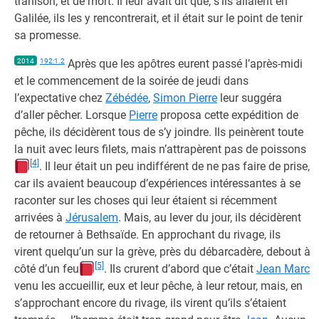
trahison, et de mort. Il leur avait dit que, s'ils allaient en
Galilée, ils les y rencontrerait, et il était sur le point de tenir
sa promesse.
2014
192:1.2
Après que les apôtres eurent passé l’après-midi
et le commencement de la soirée de jeudi dans
l’expectative chez
Zébédée
,
Simon Pierre
leur suggéra
d’aller pêcher. Lorsque
Pierre
proposa cette expédition de
pêche, ils décidèrent tous de s’y joindre. Ils peinèrent toute
la nuit avec leurs filets, mais n’attrapèrent pas de poissons
[4]
. Il leur était un peu indifférent de ne pas faire de prise,
car ils avaient beaucoup d’expériences intéressantes à se
raconter sur les choses qui leur étaient si récemment
arrivées à
Jérusalem
. Mais, au lever du jour, ils décidèrent
de retourner à Bethsaïde. En approchant du rivage, ils
virent quelqu’un sur la grève, près du débarcadère, debout à
[5]
côté d’un feu
. Ils crurent d’abord que c’était
Jean Marc
venu les accueillir, eux et leur pêche, à leur retour, mais, en
s’approchant encore du rivage, ils virent qu’ils s’étaient