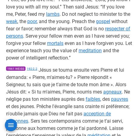
love you with all my soul.” Then said Jesus: “If you love
me, Peter, feed my
lambs
. Do not neglect to minister to the
weak
, the
poor
, and the young. Preach the
gospel
without
fear or favor; remember always that God is no
respecter of
persons
. Serve your fellow men even as I have served you;
forgive your fellow
mortals
even as I have forgiven you. Let
experience teach you the value of
meditation
and the
power of intelligent reflection.”
1961 WEISS
192:2.2
Jésus se tourna ensuite vers Pierre et lui
demanda: « Pierre, m'aimes-tu? » Pierre répondit «
Seigneur, tu sais que je t'aime de toute mon âme ». Alors
Jésus dit: « Si tu m'aimes, Pierre, nourris mes
agneaux
. Ne
néglige pas ton ministère auprès des
faibles
, des
pauvres
et des jeunes. Prêche l'évangile sans crainte ni préférence;
n'oublie jamais que Dieu ne fait pas
acception de
personnes
. Sers tes contemporains comme je t'ai servi,
pardonne aux hommes comme je t'ai pardonné. Laisse
l'expérience t'enseigner la valeur de la
méditation
et le