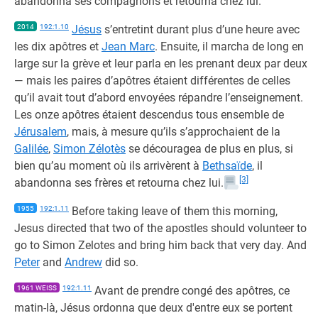
abandonna ses compagnons et retourna chez lui.
2014
192:1.10
Jésus
s’entretint durant plus d’une heure avec
les dix apôtres et
Jean Marc
. Ensuite, il marcha de long en
large sur la grève et leur parla en les prenant deux par deux
— mais les paires d’apôtres étaient différentes de celles
qu’il avait tout d’abord envoyées répandre l’enseignement.
Les onze apôtres étaient descendus tous ensemble de
Jérusalem
, mais, à mesure qu’ils s’approchaient de la
Galilée
,
Simon Zélotès
se découragea de plus en plus, si
bien qu’au moment où ils arrivèrent à
Bethsaïde
, il
[3]
abandonna ses frères et retourna chez lui.
1955
192:1.11
Before taking leave of them this morning,
Jesus directed that two of the apostles should volunteer to
go to Simon Zelotes and bring him back that very day. And
Peter
and
Andrew
did so.
1961 WEISS
192:1.11
Avant de prendre congé des apôtres, ce
matin-là, Jésus ordonna que deux d'entre eux se portent