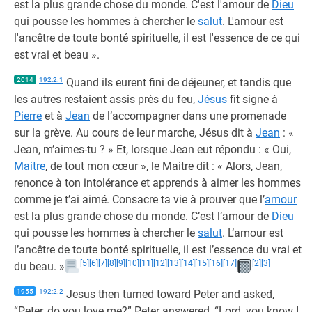
est la plus grande chose du monde. C'est l'amour de
Dieu
qui pousse les hommes à chercher le
salut
. L'amour est
l'ancêtre de toute bonté spirituelle, il est l'essence de ce qui
est vrai et beau ».
2014
192:2.1
Quand ils eurent fini de déjeuner, et tandis que
les autres restaient assis près du feu,
Jésus
fit signe à
Pierre
et à
Jean
de l’accompagner dans une promenade
sur la grève. Au cours de leur marche, Jésus dit à
Jean
: «
Jean, m’aimes-tu ? » Et, lorsque Jean eut répondu : « Oui,
Maitre
, de tout mon cœur », le Maitre dit : « Alors, Jean,
renonce à ton intolérance et apprends à aimer les hommes
comme je t’ai aimé. Consacre ta vie à prouver que l’
amour
est la plus grande chose du monde. C’est l’amour de
Dieu
qui pousse les hommes à chercher le
salut
. L’amour est
l’ancêtre de toute bonté spirituelle, il est l’essence du vrai et
[5]
[6]
[7]
[8]
[9]
[10]
[11]
[12]
[13]
[14]
[15]
[16]
[17]
[2]
[3]
du beau. »
1955
192:2.2
Jesus then turned toward Peter and asked,
“Peter, do you love me?” Peter answered, “Lord, you know I