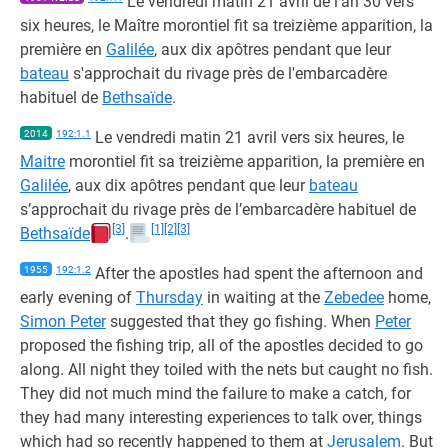
Le vendredi matin 21 avril de l'an 30 vers
six heures, le Maître morontiel fit sa treizième apparition, la
première en
Galilée
, aux dix apôtres pendant que leur
bateau
s'approchait du rivage près de l'embarcadère
habituel de
Bethsaïde
.
2014
192:1.1
Le vendredi matin 21 avril vers six heures, le
Maitre
morontiel fit sa treizième apparition, la première en
Galilée
, aux dix apôtres pendant que leur
bateau
s’approchait du rivage près de l’embarcadère habituel de
[3]
[1]
[2]
[3]
Bethsaïde
.
1955
192:1.2
After the apostles had spent the afternoon and
early evening of
Thursday
in waiting at the
Zebedee
home,
Simon Peter
suggested that they go fishing. When
Peter
proposed the fishing trip, all of the apostles decided to go
along. All night they toiled with the nets but caught no fish.
They did not much mind the failure to make a catch, for
they had many interesting experiences to talk over, things
which had so recently happened to them at
Jerusalem
. But