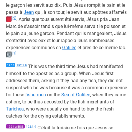
le garçon les servit aux dix. Puis Jésus rompit le pain et le
passa à
Jean
qui, à son tour, le servit aux apôtres affamés
[9]
. Après que tous eurent été servis, Jésus pria Jean
Marc de s’assoir tandis que lui-même servait le poisson et
le pain au jeune garçon. Pendant qu’ils mangeaient, Jésus
s’entretint avec eux et leur rappela leurs nombreuses
expériences communes en
Galilée
et près de ce même lac.
[1]
1955
192:1.9
This was the third time Jesus had manifested
himself to the apostles as a group. When Jesus first
addressed them, asking if they had any fish, they did not
suspect who he was because it was a common experience
for these
fishermen
on the
Sea of Galilee
, when they came
ashore, to be thus accosted by the fish merchants of
Tarichea
, who were usually on hand to buy the fresh
catches for the drying establishments.
1961 WEISS
192:1.9
C'était la troisième fois que Jésus se