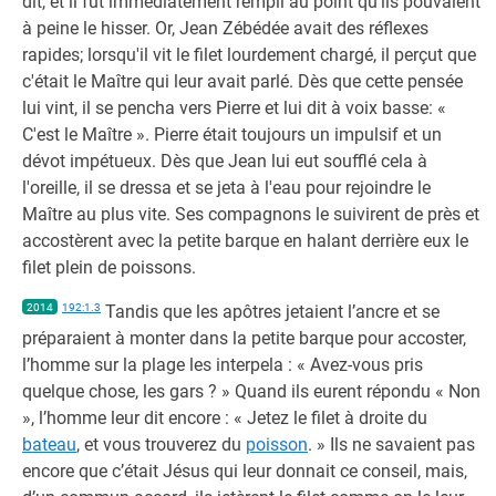
dit, et il fut immédiatement rempli au point qu'ils pouvaient
à peine le hisser. Or, Jean Zébédée avait des réflexes
rapides; lorsqu'il vit le filet lourdement chargé, il perçut que
c'était le Maître qui leur avait parlé. Dès que cette pensée
lui vint, il se pencha vers Pierre et lui dit à voix basse: «
C'est le Maître ». Pierre était toujours un impulsif et un
dévot impétueux. Dès que Jean lui eut soufflé cela à
l'oreille, il se dressa et se jeta à l'eau pour rejoindre le
Maître au plus vite. Ses compagnons le suivirent de près et
accostèrent avec la petite barque en halant derrière eux le
filet plein de poissons.
2014
192:1.3
Tandis que les apôtres jetaient l’ancre et se
préparaient à monter dans la petite barque pour accoster,
l’homme sur la plage les interpela : « Avez-vous pris
quelque chose, les gars ? » Quand ils eurent répondu « Non
», l’homme leur dit encore : « Jetez le filet à droite du
bateau
, et vous trouverez du
poisson
. » Ils ne savaient pas
encore que c’était Jésus qui leur donnait ce conseil, mais,