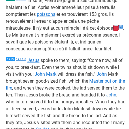
Ensuite, Pierre se joignit à ses camarades qui
halaient le filet. Après avoir amené leur prise à terre, ils
comptèrent les
poissons
et en trouvèrent 153 gros. Ils
renouvelèrent l’erreur d’appeler cela une pêche
[8]
miraculeuse. Il n’y eut aucun miracle lié à cet épisode
.
Le Maitre avait simplement exercé sa préconnaissance. Il
savait que les poissons étaient là, et indiqua en
conséquence aux apôtres où il fallait lancer leur filet.
1955
192:1.8
Jesus
spoke to them, saying: “Come now, all of
you, to breakfast. Even the twins should sit down while I
visit with you;
John Mark
will dress the fish.”
John
Mark
brought seven good-sized fish, which the
Master
put on the
fire
, and when they were cooked, the lad served them to the
ten. Then Jesus broke the bread and handed it to
John
,
who in turn served it to the hungry apostles. When they had
all been served, Jesus bade John Mark sit down while he
himself served the fish and the bread to the lad. And as
they ate, Jesus visited with them and recounted their many