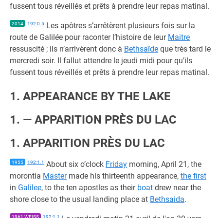
fussent tous réveillés et prêts à prendre leur repas matinal.
2014
192:0.5
Les apôtres s’arrêtèrent plusieurs fois sur la
route de Galilée pour raconter l’histoire de leur
Maitre
ressuscité ; ils n’arrivèrent donc à
Bethsaïde
que très tard le
mercredi soir. Il fallut attendre le jeudi midi pour qu’ils
fussent tous réveillés et prêts à prendre leur repas matinal.
1. APPEARANCE BY THE LAKE
1. — APPARITION PRÈS DU LAC
1. APPARITION PRÈS DU LAC
1955
192:1.1
About six o’clock
Friday
morning, April 21, the
morontia
Master
made his thirteenth appearance,
the first
in
Galilee
, to the ten apostles as their
boat
drew near the
shore close to the usual landing place at
Bethsaida
.
1961 WEISS
192:1.1