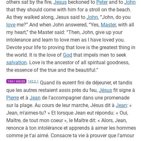
others sat by the fire,
Jesus
beckoned to
Peter
and to
John
that they should come with him for a stroll on the beach.
As they walked along, Jesus said to
John
, “John, do you
love
me?” And when John answered, “Yes,
Master
, with all
my heart,” the Master said: “Then, John, give up your
intolerance and learn to love men as I have loved you.
Devote your life to proving that love is the greatest thing in
the world. It is the love of
God
that impels men to seek
salvation
. Love is the ancestor of all spiritual goodness,
the essence of the true and the beautiful.”
1961 WEISS
192:2.1
Quand ils eurent fini de déjeuner, et tandis
que les autres restaient assis près du feu,
Jésus
fit signe à
Pierre
et à
Jean
de l'accompagner dans une promenade
sur la plage. Au cours de leur marche, Jésus dit à
Jean
: «
Jean, m'aimes-tu? » Et lorsque Jean eut répondu: « Oui,
Maître, de tout mon coeur », le Maître dit: « Alors, Jean,
renonce à ton intolérance et apprends à aimer les hommes
comme je t'ai aimé. Consacre ta vie à prouver que l'amour