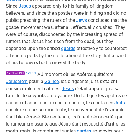
Since
Jesus
appeared only to his family of kingdom
believers, and since the apostles were in hiding and did no
public preaching, the rulers of the
Jews
concluded that the
gospel movement was, after all, effectually crushed. They
were, of course, disconcerted by the increasing spread of
rumors that Jesus had risen from the dead, but they
depended upon the bribed
guards
effectively to counteract
all such reports by their reiteration of the story that a band
of his followers had removed the body.
1961 WEISS
192:0.1
AU moment où les Apôtres quittèrent
Jérusalem
pour la
Galilée
, les dirigeants juifs s'étaient
considérablement calmés.
Jésus
n'était apparu qu'à sa
famille de croyants au royaume. Du fait que les apôtres se
cachaient sans plus prêcher en public, les chefs des
Juifs
conclurent que, somme toute, le mouvement de l'évangile
était bien écrasé. Bien entendu, ils furent déconcertés par
la rumeur croissante que Jésus était ressuscité d'entre les
morts, mais ils comptaient sur les
gardes
soudoyés pour