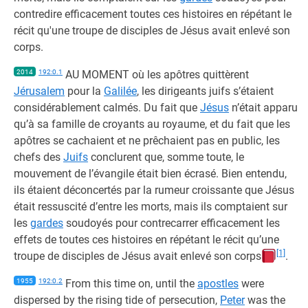
contredire efficacement toutes ces histoires en répétant le
récit qu'une troupe de disciples de Jésus avait enlevé son
corps.
2014
192:0.1
AU MOMENT où les apôtres quittèrent
Jérusalem
pour la
Galilée
, les dirigeants juifs s’étaient
considérablement calmés. Du fait que
Jésus
n’était apparu
qu’à sa famille de croyants au royaume, et du fait que les
apôtres se cachaient et ne prêchaient pas en public, les
chefs des
Juifs
conclurent que, somme toute, le
mouvement de l’évangile était bien écrasé. Bien entendu,
ils étaient déconcertés par la rumeur croissante que Jésus
était ressuscité d’entre les morts, mais ils comptaient sur
les
gardes
soudoyés pour contrecarrer efficacement les
effets de toutes ces histoires en répétant le récit qu’une
[1]
troupe de disciples de Jésus avait enlevé son corps
.
1955
192:0.2
From this time on, until the
apostles
were
dispersed by the rising tide of persecution,
Peter
was the