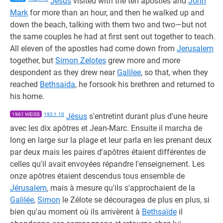
Jesus
visited with the ten apostles and
John
Mark
for more than an hour, and then he walked up and
down the beach, talking with them two and two—but not
the same couples he had at first sent out together to teach.
All eleven of the apostles had come down from
Jerusalem
together, but
Simon Zelotes
grew more and more
despondent as they drew near
Galilee
, so that, when they
reached
Bethsaida
, he forsook his brethren and returned to
his home.
1961 WEISS
192:1.10
Jésus
s'entretint durant plus d'une heure
avec les dix apôtres et Jean-Marc. Ensuite il marcha de
long en large sur la plage et leur parla en les prenant deux
par deux mais les paires d'apôtres étaient différentes de
celles qu'il avait envoyées répandre l'enseignement. Les
onze apôtres étaient descendus tous ensemble de
Jérusalem
, mais à mesure qu'ils s'approchaient de la
Galilée
,
Simon
le Zélote se découragea de plus en plus, si
bien qu'au moment où ils arrivèrent à
Bethsaïde
il