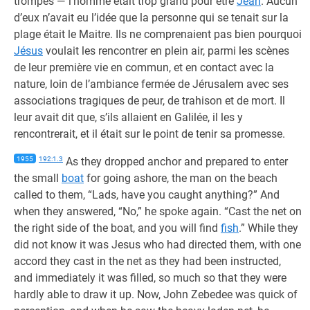
trompés — l’homme était trop grand pour être
Jean
. Aucun
d’eux n’avait eu l’idée que la personne qui se tenait sur la
plage était le Maitre. Ils ne comprenaient pas bien pourquoi
Jésus
voulait les rencontrer en plein air, parmi les scènes
de leur première vie en commun, et en contact avec la
nature, loin de l’ambiance fermée de Jérusalem avec ses
associations tragiques de peur, de trahison et de mort. Il
leur avait dit que, s’ils allaient en Galilée, il les y
rencontrerait, et il était sur le point de tenir sa promesse.
1955
192:1.3
As they dropped anchor and prepared to enter
the small
boat
for going ashore, the man on the beach
called to them, “Lads, have you caught anything?” And
when they answered, “No,” he spoke again. “Cast the net on
the right side of the boat, and you will find
fish
.” While they
did not know it was Jesus who had directed them, with one
accord they cast in the net as they had been instructed,
and immediately it was filled, so much so that they were
hardly able to draw it up. Now, John Zebedee was quick of