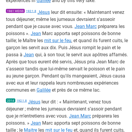
experiences in
Galilee
and by this very lake.
1961 WEISS
192:1.8
Jésus
leur dit ensuite: « Maintenant venez
tous déjeuner; même les jumeaux devraient s'asseoir
pendant que je cause avec vous.
Jean Marc
préparera les
poissons ».
Jean
Marc apporta sept poissons de bonne
taille; le Maître les
mit sur le feu
, et quand ils furent cuits, le
garçon les servit aux dix. Puis Jésus rompit le pain et le
passa à
Jean
qui, à son tour, le servit aux apôtres affamés.
Après que tous eurent été servis, Jésus pria Jean Marc de
s'asseoir tandis que lui-même servait le poisson et le pain
au jeune garçon. Pendant qu'ils mangeaient, Jésus causa
avec eux et leur rappela leurs nombreuses expériences
communes en
Galilée
et près de ce même lac.
2014
192:1.8
Jésus
leur dit : « Maintenant, venez tous
déjeuner ; même les jumeaux devraient s’assoir pendant
que je m’entretiens avec vous.
Jean Marc
préparera les
poissons. »
Jean
Marc apporta sept poissons de bonne
taille ; le
Maitre
les
mit sur le feu
et, quand ils furent cuits,