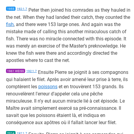
1955
192:1.7
Peter then joined his comrades as they hauled in
the net. When they had landed their catch, they counted the
fish
, and there were 153 large ones. And again was the
mistake made of calling this another miraculous catch of
fish. There was no miracle connected with this episode. It
was merely an exercise of the Master’s preknowledge. He
knew the fish were there and accordingly directed the
apostles where to cast the net.
1961 WEISS
192:1.7
Ensuite Pierre se joignit à ses compagnons
qui halaient le filet. Après avoir amené leur prise à terre, ils
comptèrent les
poissons
et en trouvèrent 153 grands. Ils
renouvelèrent l'erreur d'appeler cela une pêche
miraculeuse. Il n'y eut aucun miracle lié à cet épisode. Le
Maître avait simplement exercé sa pré-connaissance. Il
savait que les poissons étaient là, et indiqua en
conséquence aux apôtres où il fallait lancer leur filet.
2014
192:1.7