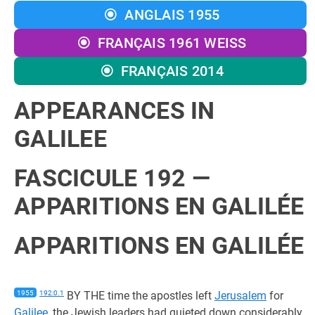
ANGLAIS 1955
FRANÇAIS 1961 WEISS
FRANÇAIS 2014
APPEARANCES IN
GALILEE
FASCICULE 192 —
APPARITIONS EN GALILÉE
APPARITIONS EN GALILÉE
1955
192:0.1
BY THE time the apostles left
Jerusalem
for
Galilee
, the Jewish leaders had quieted down considerably.