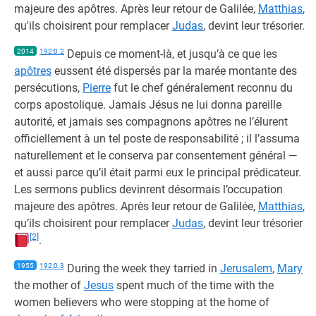
majeure des apôtres. Après leur retour de Galilée,
Matthias
,
qu'ils choisirent pour remplacer
Judas
, devint leur trésorier.
2014
192:0.2
Depuis ce moment-là, et jusqu’à ce que les
apôtres
eussent été dispersés par la marée montante des
persécutions,
Pierre
fut le chef généralement reconnu du
corps apostolique. Jamais Jésus ne lui donna pareille
autorité, et jamais ses compagnons apôtres ne l’élurent
officiellement à un tel poste de responsabilité ; il l’assuma
naturellement et le conserva par consentement général —
et aussi parce qu’il était parmi eux le principal prédicateur.
Les sermons publics devinrent désormais l’occupation
majeure des apôtres. Après leur retour de Galilée,
Matthias
,
qu’ils choisirent pour remplacer
Judas
, devint leur trésorier
[2]
.
1955
192:0.3
During the week they tarried in
Jerusalem
,
Mary
the mother of
Jesus
spent much of the time with the
women believers who were stopping at the home of