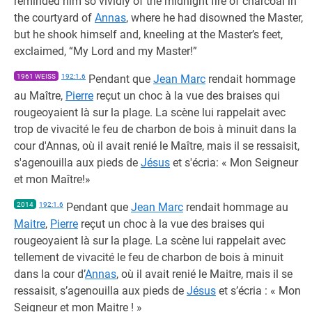
reminded him so vividly of the midnight fire of charcoal in
the courtyard of
Annas
, where he had disowned the Master,
but he shook himself and, kneeling at the Master’s feet,
exclaimed, “My Lord and my Master!”
1961 WEISS
192:1.6
Pendant que
Jean Marc
rendait hommage
au Maître,
Pierre
reçut un choc à la vue des braises qui
rougeoyaient là sur la plage. La scène lui rappelait avec
trop de vivacité le feu de charbon de bois à minuit dans la
cour d'Annas, où il avait renié le Maître, mais il se ressaisit,
s'agenouilla aux pieds de
Jésus
et s'écria: « Mon Seigneur
et mon Maître!»
2014
192:1.6
Pendant que
Jean Marc
rendait hommage au
Maitre
,
Pierre
reçut un choc à la vue des braises qui
rougeoyaient là sur la plage. La scène lui rappelait avec
tellement de vivacité le feu de charbon de bois à minuit
dans la cour d’
Annas
, où il avait renié le Maitre, mais il se
ressaisit, s’agenouilla aux pieds de
Jésus
et s’écria : « Mon
Seigneur et mon Maitre ! »