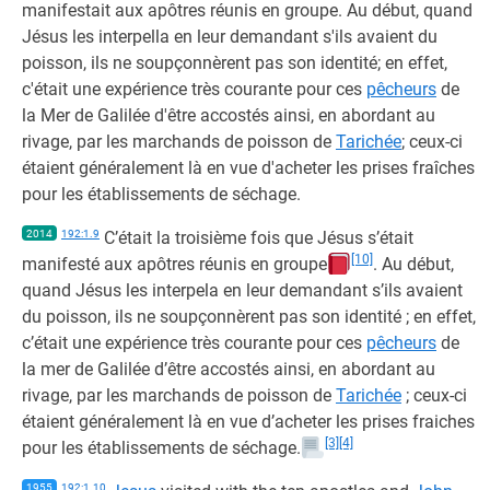
manifestait aux apôtres réunis en groupe. Au début, quand
Jésus les interpella en leur demandant s'ils avaient du
poisson, ils ne soupçonnèrent pas son identité; en effet,
c'était une expérience très courante pour ces
pêcheurs
de
la Mer de Galilée d'être accostés ainsi, en abordant au
rivage, par les marchands de poisson de
Tarichée
; ceux-ci
étaient généralement là en vue d'acheter les prises fraîches
pour les établissements de séchage.
2014
192:1.9
C’était la troisième fois que Jésus s’était
[10]
manifesté aux apôtres réunis en groupe
. Au début,
quand Jésus les interpela en leur demandant s’ils avaient
du poisson, ils ne soupçonnèrent pas son identité ; en effet,
c’était une expérience très courante pour ces
pêcheurs
de
la mer de Galilée d’être accostés ainsi, en abordant au
rivage, par les marchands de poisson de
Tarichée
; ceux-ci
étaient généralement là en vue d’acheter les prises fraiches
[3]
[4]
pour les établissements de séchage.
1955
192:1.10