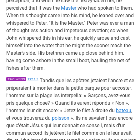
perception, and when he saw the heavy-laden net, he
perceived that it was the
Master
who had spoken to them.
When this thought came into his mind, he leaned over and
whispered to Peter, “It is the Master.” Peter was ever a man
of thoughtless action and impetuous devotion; so when
John whispered this in his ear, he quickly arose and cast
himself into the water that he might the sooner reach the
Master’s side. His brethren came up close behind him,
having come ashore in the small boat, hauling the net of
fishes after them.
1961 WEISS
192:1.3
Tandis que les apôtres jetaient l'ancre et se
préparaient à monter dans la petite barque pour accoster,
l'homme sur la plage les interpella: « Garçons, avez-vous
pris quelque chose? » Quand ils eurent répondu « Non »,
l'homme leur dit encore: « Jetez le filet à droite du
bateau
,
et vous trouverez du
poisson
». Ils ne savaient pas encore
que c'était Jésus qui leur donnait ce conseil, mais d'un
commun accord ils jetèrent le filet comme on le leur avait