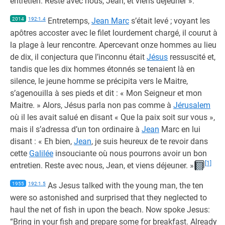
entretien. Reste avec nous, Jean, et viens déjeuner ».
2014
192:1.4
Entretemps,
Jean Marc
s’était levé ; voyant les
apôtres accoster avec le filet lourdement chargé, il courut à
la plage à leur rencontre. Apercevant onze hommes au lieu
de dix, il conjectura que l’inconnu était
Jésus
ressuscité et,
tandis que les dix hommes étonnés se tenaient là en
silence, le jeune homme se précipita vers le Maitre,
s’agenouilla à ses pieds et dit : « Mon Seigneur et mon
Maitre. » Alors, Jésus parla non pas comme à
Jérusalem
où il les avait salué en disant « Que la paix soit sur vous »,
mais il s’adressa d’un ton ordinaire à
Jean
Marc en lui
disant : « Eh bien,
Jean
, je suis heureux de te revoir dans
cette
Galilée
insouciante où nous pourrons avoir un bon
[1]
entretien. Reste avec nous, Jean, et viens déjeuner. »
1955
192:1.5
As Jesus talked with the young man, the ten
were so astonished and surprised that they neglected to
haul the net of fish in upon the beach. Now spoke Jesus:
“Bring in your fish and prepare some for breakfast. Already