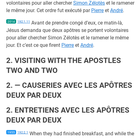
volontaires pour aller chercher
Simon Zélotès
et le ramener
le même jour. Cet ordre fut exécuté par
Pierre
et
André
.
2014
192:1.11
Avant de prendre congé d’eux, ce matin-là,
Jésus demanda que deux apôtres se portent volontaires
pour aller chercher Simon Zélotès et le ramener le même
jour. Et c’est ce que firent
Pierre
et
André
.
2. VISITING WITH THE APOSTLES
TWO AND TWO
2. — CAUSERIES AVEC LES APÔTRES
DEUX PAR DEUX
2. ENTRETIENS AVEC LES APÔTRES
DEUX PAR DEUX
1955
192:2.1
When they had finished breakfast, and while the