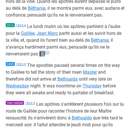
hors de la ville. Quand les apôtres eurent dépassé le puits
au delà de
Béthanie
, il se montra parmi eux, avec audace et
confiance, persuadé qu'ils ne le renverraient pas.
2014
192:0.4
Le lundi matin où les apôtres partirent à l’aube
pour la
Galilée
,
Jean Marc
partit aussi et les suivit hors de
la ville, et, quand ils furent bien au-delà de
Béthanie
, il
s’avança hardiment parmi eux, persuadé qu’ils ne le
[1]
renverraient pas.
1955
192:0.5
The apostles paused several times on the way
to Galilee to tell the story of their risen
Master
and
therefore did not arrive at
Bethsaida
until very late on
Wednesday
night. It was noontime on
Thursday
before
they were all awake and ready to partake of breakfast.
1961 WEISS
192:0.5
Les apôtres s'arrêtèrent plusieurs fois sur la
route de Galilée pour raconter l'histoire de leur Maître
ressuscité; ils n'arrivèrent donc à
Bethsaïde
que très tard le
mercredi soir. Il fallut attendre le jeudi midi pour qu'ils