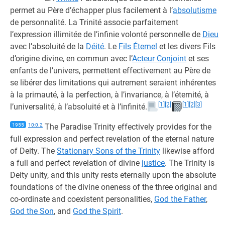
permet au Père d’échapper plus facilement à l’
absolutisme
de personnalité. La Trinité associe parfaitement
l’expression illimitée de l’infinie volonté personnelle de
Dieu
avec l’absoluité de la
Déité
. Le
Fils Éternel
et les divers Fils
d’origine divine, en commun avec l’
Acteur Conjoint
et ses
enfants de l’univers, permettent effectivement au Père de
se libérer des limitations qui autrement seraient inhérentes
à la primauté, à la perfection, à l’invariance, à l’éternité, à
[1]
[2]
[1]
[2]
[3]
l’universalité, à l’absoluité et à l’infinité.
1955
10:0.2
The Paradise Trinity effectively provides for the
full expression and perfect revelation of the eternal nature
of Deity. The
Stationary Sons of the Trinity
likewise afford
a full and perfect revelation of divine
justice
. The Trinity is
Deity unity, and this unity rests eternally upon the absolute
foundations of the divine oneness of the three original and
co-ordinate and coexistent personalities,
God the Father
,
God the Son
, and
God the Spirit
.