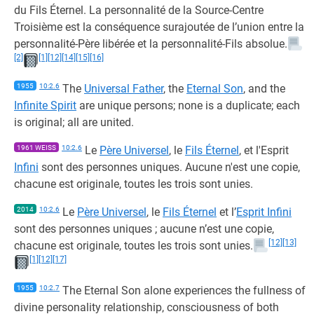
du Fils Éternel. La personnalité de la Source-Centre
Troisième est la conséquence surajoutée de l’union entre la
personnalité-Père libérée et la personnalité-Fils absolue.
[2]
[1]
[12]
[14]
[15]
[16]
1955
10:2.6
The
Universal Father
, the
Eternal Son
, and the
Infinite Spirit
are unique persons; none is a duplicate; each
is original; all are united.
1961 WEISS
10:2.6
Le
Père Universel
, le
Fils Éternel
, et l'Esprit
Infini
sont des personnes uniques. Aucune n'est une copie,
chacune est originale, toutes les trois sont unies.
2014
10:2.6
Le
Père Universel
, le
Fils Éternel
et l’
Esprit Infini
sont des personnes uniques ; aucune n’est une copie,
[12]
[13]
chacune est originale, toutes les trois sont unies.
[1]
[12]
[17]
1955
10:2.7
The Eternal Son alone experiences the fullness of
divine personality relationship, consciousness of both