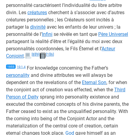
personnalité caractérisent l’individualité du libre arbitre
divin. Les
créatures
cherchent à s’associer avec d’autres
créatures personnelles ; les Créateurs sont incités à
partager la
divinité
avec les enfants de leur univers ; la
personnalité de l’
Infini
se révèle en tant que
Père Universel
partageant la réalité d’être et l’égalité du moi avec deux
personnalités coordonnées, le Fils Éternel et l’
Acteur
[8]
[9]
[1]
[6]
Conjoint
.
1955
10:1.4
For knowledge concerning the Father’s
personality
and divine attributes we will always be
dependent on the revelations of the
Eternal Son
, for when
the conjoint act of creation was effected, when the
Third
Person of Deity
sprang into personality existence and
executed the combined concepts of his divine parents, the
Father ceased to exist as the unqualified personality. With
the coming into being of the Conjoint Actor and the
materialization of the central core of creation, certain
eternal changes took place.
God
gave himself as an