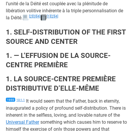
l’unité de la Déité est couplée avec la plénitude de
libération volitive inhérente à la triple personnalisation de
[2]
[3]
[4]
[1]
[2]
[4]
la Déité.
1. SELF-DISTRIBUTION OF THE FIRST
SOURCE AND CENTER
1. — L’EFFUSION DE LA SOURCE-
CENTRE PREMIÈRE
1. LA SOURCE-CENTRE PREMIÈRE
DISTRIBUTIVE D’ELLE-MÊME
1955
10:1.1
It would seem that the Father, back in eternity,
inaugurated a policy of profound self-distribution. There is
inherent in the selfless, loving, and lovable nature of the
Universal Father
something which causes him to reserve to
himself the exercise of only those powers and that