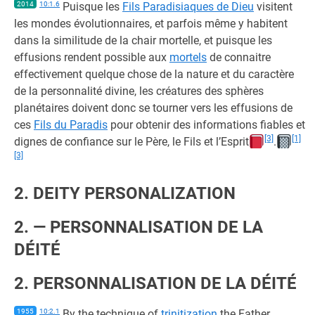
2014
10:1.6
Puisque les
Fils Paradisiaques de Dieu
visitent
les mondes évolutionnaires, et parfois même y habitent
dans la similitude de la chair mortelle, et puisque les
effusions rendent possible aux
mortels
de connaitre
effectivement quelque chose de la nature et du caractère
de la personnalité divine, les créatures des sphères
planétaires doivent donc se tourner vers les effusions de
ces
Fils du Paradis
pour obtenir des informations fiables et
[3]
[1]
dignes de confiance sur le Père, le Fils et l’Esprit
.
[3]
2. DEITY PERSONALIZATION
2. — PERSONNALISATION DE LA
DÉITÉ
2. PERSONNALISATION DE LA DÉITÉ
1955
10:2.1
By the technique of
trinitization
the Father