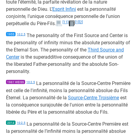
toute l’éternité, la parfaite révélation de la nature
personnelle de Dieu. L’
Esprit Infini
est la
personnalité
conjointe,
l’unique conséquence personnelle de l’union
[11]
[1]
[2]
perpétuelle du Père-Fils.
1955
10:2.5
The personality of the First Source and Center is
the personality of infinity minus the absolute personality of
the Eternal Son. The personality of the
Third Source and
Center
is the superadditive consequence of the union of
the liberated Father-personality and the absolute Son-
personality.
1961 WEISS
10:2.5
La personnalité de la Source-Centre Première
est celle de l'infinité, moins la personnalité absolue du Fils
Éternel. La personnalité de la
Source-Centre Troisième
est
la conséquence surajoutée de l'union entre la personnalité
libérée du Père et la personnalité absolue du Fils.
2014
10:2.5
La personnalité de la Source-Centre Première est
la personnalité de l’infinité moins la personnalité absolue