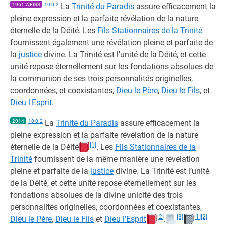
1961 WEISS
10:0.2
La
Trinité du Paradis
assure efficacement la
pleine expression et la parfaite révélation de la nature
éternelle de la Déité. Les
Fils Stationnaires de la Trinité
fournissent également une révélation pleine et parfaite de
la
justice
divine. La Trinité est l'unité de la Déité, et cette
unité repose éternellement sur les fondations absolues de
la communion de ses trois personnalités originelles,
coordonnées, et coexistantes,
Dieu le Père
,
Dieu le Fils
, et
Dieu l'Esprit
.
2014
10:0.2
La
Trinité du Paradis
assure efficacement la
pleine expression et la parfaite révélation de la nature
[1]
éternelle de la Déité
. Les
Fils Stationnaires de la
Trinité
fournissent de la même manière une révélation
pleine et parfaite de la
justice
divine. La Trinité est l’unité
de la Déité, et cette unité repose éternellement sur les
fondations absolues de la divine unicité des trois
personnalités originelles, coordonnées et coexistantes,
[2]
[3]
[1]
[2]
Dieu le Père
,
Dieu le Fils
et
Dieu l’Esprit
.