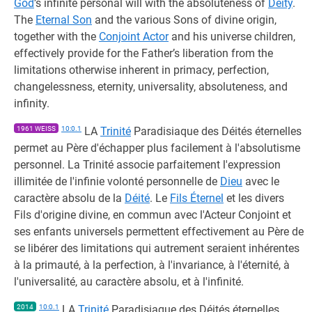
God
’s infinite personal will with the absoluteness of
Deity
.
The
Eternal Son
and the various Sons of divine origin,
together with the
Conjoint Actor
and his universe children,
effectively provide for the Father’s liberation from the
limitations otherwise inherent in primacy, perfection,
changelessness, eternity, universality, absoluteness, and
infinity.
1961 WEISS
10:0.1
LA
Trinité
Paradisiaque des Déités éternelles
permet au Père d'échapper plus facilement à l'absolutisme
personnel. La Trinité associe parfaitement l'expression
illimitée de l'infinie volonté personnelle de
Dieu
avec le
caractère absolu de la
Déité
. Le
Fils Éternel
et les divers
Fils d'origine divine, en commun avec l'Acteur Conjoint et
ses enfants universels permettent effectivement au Père de
se libérer des limitations qui autrement seraient inhérentes
à la primauté, à la perfection, à l'invariance, à l'éternité, à
l'universalité, au caractère absolu, et à l'infinité.
2014
10:0.1
LA
Trinité
Paradisiaque des Déités éternelles