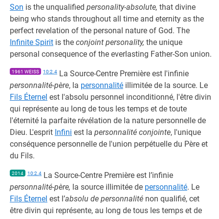
Son
is the unqualified
personality-absolute,
that divine
being who stands throughout all time and eternity as the
perfect revelation of the personal nature of God. The
Infinite Spirit
is the
conjoint personality,
the unique
personal consequence of the everlasting Father-Son union.
1961 WEISS
10:2.4
La Source-Centre Première est l'infinie
personnalité-père
, la
personnalité
illimitée de la source. Le
Fils Éternel
est l'absolu personnel inconditionné, l'être divin
qui représente au long de tous les temps et de toute
l'éternité la parfaite révélation de la nature personnelle de
Dieu. L'esprit
Infini
est la
personnalité conjointe
, l'unique
conséquence personnelle de l'union perpétuelle du Père et
du Fils.
2014
10:2.4
La Source-Centre Première est l’infinie
personnalité-père,
la source illimitée de
personnalité
. Le
Fils Éternel
est l’
absolu de personnalité
non qualifié, cet
être divin qui représente, au long de tous les temps et de