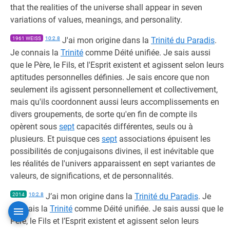
that the realities of the universe shall appear in seven
variations of values, meanings, and personality.
1961 WEISS
10:2.8
J'ai mon origine dans la
Trinité du Paradis
.
Je connais la
Trinité
comme Déité unifiée. Je sais aussi
que le Père, le Fils, et l'Esprit existent et agissent selon leurs
aptitudes personnelles définies. Je sais encore que non
seulement ils agissent personnellement et collectivement,
mais qu'ils coordonnent aussi leurs accomplissements en
divers groupements, de sorte qu'en fin de compte ils
opèrent sous
sept
capacités différentes, seuls ou à
plusieurs. Et puisque ces
sept
associations épuisent les
possibilités de conjugaisons divines, il est inévitable que
les réalités de l'univers apparaissent en sept variantes de
valeurs, de significations, et de personnalités.
2014
10:2.8
J’ai mon origine dans la
Trinité du Paradis
. Je
connais la
Trinité
comme Déité unifiée. Je sais aussi que le
Père, le Fils et l’Esprit existent et agissent selon leurs