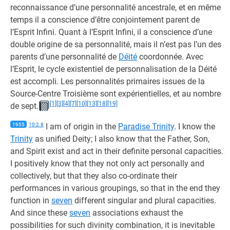
reconnaissance d’une personnalité ancestrale, et en même
temps il a conscience d’être conjointement parent de
l’Esprit Infini. Quant à l’Esprit Infini, il a conscience d’une
double origine de sa personnalité, mais il n’est pas l’un des
parents d’une personnalité de
Déité
coordonnée. Avec
l’Esprit, le cycle existentiel de personnalisation de la Déité
est accompli. Les personnalités primaires issues de la
Source-Centre Troisième sont expérientielles, et au nombre
[1]
[3]
[4]
[7]
[10]
[13]
[18]
[19]
de sept.
1955
10:2.8
I am of origin in the
Paradise Trinity
. I know the
Trinity
as unified Deity; I also know that the Father, Son,
and Spirit exist and act in their definite personal capacities.
I positively know that they not only act personally and
collectively, but that they also co-ordinate their
performances in various groupings, so that in the end they
function in
seven
different singular and plural capacities.
And since these
seven
associations exhaust the
possibilities for such divinity combination, it is inevitable