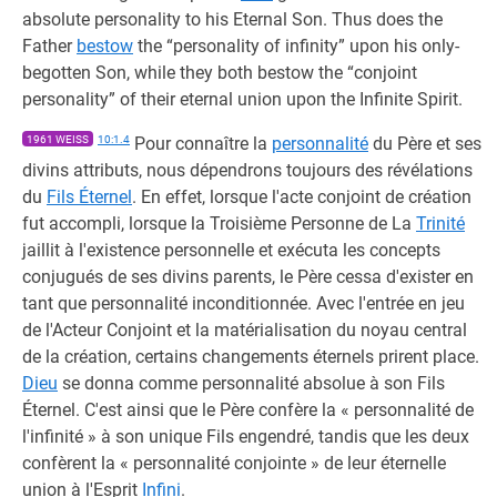
absolute personality to his Eternal Son. Thus does the
Father
bestow
the “personality of infinity” upon his only-
begotten Son, while they both bestow the “conjoint
personality” of their eternal union upon the Infinite Spirit.
1961 WEISS
10:1.4
Pour connaître la
personnalité
du Père et ses
divins attributs, nous dépendrons toujours des révélations
du
Fils Éternel
. En effet, lorsque l'acte conjoint de création
fut accompli, lorsque la Troisième Personne de La
Trinité
jaillit à l'existence personnelle et exécuta les concepts
conjugués de ses divins parents, le Père cessa d'exister en
tant que personnalité inconditionnée. Avec l'entrée en jeu
de l'Acteur Conjoint et la matérialisation du noyau central
de la création, certains changements éternels prirent place.
Dieu
se donna comme personnalité absolue à son Fils
Éternel. C'est ainsi que le Père confère la « personnalité de
l'infinité » à son unique Fils engendré, tandis que les deux
confèrent la « personnalité conjointe » de leur éternelle
union à l'Esprit
Infini
.