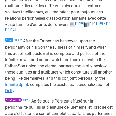
multitude diverse des différents niveaux de créatures
volitives intelligentes, et il maintient pour toujours des
relations personnelles d’association aimante avec cette
[2]
[10]
[1]
[4]
[7]
[8]
[9]
[10]
vaste famille d’enfants de l’univers.
[11]
[12]
1955
10:2.2
After the Father has bestowed upon the
personality of his Son the fullness of himself, and when
this act of self-bestowal is complete and perfect, of the
infinite power and nature which are thus existent in the
Father-Son union, the eternal partners conjointly bestow
those qualities and attributes which constitute still another
being like themselves; and this conjoint personality, the
Infinite Spirit
, completes the existential personalization of
Deity
.
1961 WEISS
10:2.2
Après que le Père eut effusé sur la
personnalité du Fils la plénitude de lui-même, et lorsque cet
acte d'effusion de soi fut complet et parfait, les partenaires