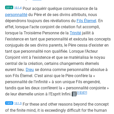
2014
10:1.4
Pour acquérir quelque connaissance de la
personnalité
du Père et de ses divins attributs, nous
dépendrons toujours des révélations du
Fils Éternel
. En
effet, lorsque l’acte conjoint de création fut accompli,
lorsque la Troisième Personne de la
Trinité
jaillit à
l’existence en tant que personnalité et exécuta les concepts
conjugués de ses divins parents, le Père cessa d’exister en
tant que personnalité non qualifiée. Lorsque l’Acteur
Conjoint vint à l’existence et que se matérialisa le noyau
central de la création, certains changements éternels
eurent lieu.
Dieu
se donna comme personnalité absolue à
son Fils Éternel. C’est ainsi que le Père confère la «
personnalité de l’infinité » à son unique Fils engendré,
tandis que les deux confèrent la « personnalité conjointe »
[1]
[3]
[7]
de leur éternelle union à l’Esprit Infini.
1955
10:1.5
For these and other reasons beyond the concept
of the finite mind, it is exceedingly difficult for the human