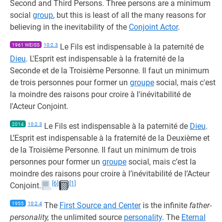
Second and Third Persons. Three persons are a minimum
social
group
, but this is least of all the many reasons for
believing in the inevitability of the
Conjoint Actor
.
1961 WEISS
10:2.3
Le Fils est indispensable à la paternité de
Dieu
. L'Esprit est indispensable à la fraternité de la
Seconde et de la Troisième Personne. Il faut un minimum
de trois personnes pour former un
groupe
social, mais c'est
la moindre des raisons pour croire à l'inévitabilité de
l'Acteur Conjoint.
2014
10:2.3
Le Fils est indispensable à la paternité de
Dieu
.
L’Esprit est indispensable à la fraternité de la Deuxième et
de la Troisième Personne. Il faut un minimum de trois
personnes pour former un
groupe
social, mais c’est la
moindre des raisons pour croire à l’inévitabilité de l’Acteur
[6]
[1]
Conjoint.
1955
10:2.4
The
First Source and Center
is the infinite
father-
personality,
the unlimited source
personality
. The
Eternal