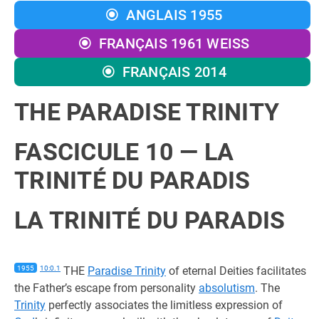
ANGLAIS 1955
FRANÇAIS 1961 WEISS
FRANÇAIS 2014
THE PARADISE TRINITY
FASCICULE 10 — LA
TRINITÉ DU PARADIS
LA TRINITÉ DU PARADIS
1955
10:0.1
THE
Paradise Trinity
of eternal Deities facilitates
the Father’s escape from personality
absolutism
. The
Trinity
perfectly associates the limitless expression of