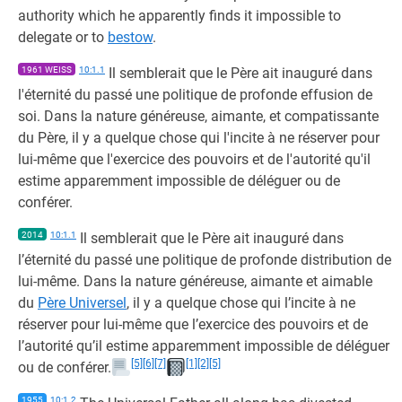
authority which he apparently finds it impossible to
delegate or to
bestow
.
1961 WEISS
10:1.1
Il semblerait que le Père ait inauguré dans
l'éternité du passé une politique de profonde effusion de
soi. Dans la nature généreuse, aimante, et compatissante
du Père, il y a quelque chose qui l'incite à ne réserver pour
lui-même que l'exercice des pouvoirs et de l'autorité qu'il
estime apparemment impossible de déléguer ou de
conférer.
2014
10:1.1
Il semblerait que le Père ait inauguré dans
l’éternité du passé une politique de profonde distribution de
lui-même. Dans la nature généreuse, aimante et aimable
du
Père Universel
, il y a quelque chose qui l’incite à ne
réserver pour lui-même que l’exercice des pouvoirs et de
l’autorité qu’il estime apparemment impossible de déléguer
[5]
[6]
[7]
[1]
[2]
[5]
ou de conférer.
1955
10:1.2