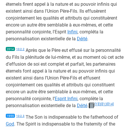
éternels firent appel à la nature et au pouvoir infinis qui
existent ainsi dans l'Union Père-Fils. Ils effusèrent
conjointement les qualités et attributs qui constituèrent
encore un autre être semblable à eux-mêmes, et cette
personnalité conjointe, l'Esprit
Infini
, compléta la
personnalisation existentielle de la
Déité
.
2014
10:2.2
Après que le Père eut effusé sur la personnalité
du Fils la plénitude de lui-même, et au moment où cet acte
d’effusion de soi est complet et parfait, les partenaires
éternels font appel à la nature et au pouvoir infinis qui
existent ainsi dans l’Union Père-Fils et effusent
conjointement ces qualités et attributs qui constituent
encore un autre être semblable à eux-mêmes, et cette
personnalité conjointe, l’
Esprit Infini
, complète la
[1]
[3]
[13]
[14]
personnalisation existentielle de la
Déité
.
1955
10:2.3
The Son is indispensable to the fatherhood of
God
. The Spirit is indispensable to the fraternity of the