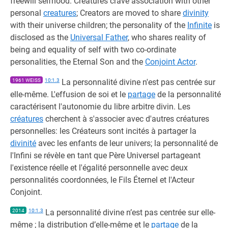
freewill selfhood. Creatures crave association with other
personal
creatures
; Creators are moved to share
divinity
with their universe children; the personality of the
Infinite
is
disclosed as the
Universal Father
, who shares reality of
being and equality of self with two co-ordinate
personalities, the Eternal Son and the
Conjoint Actor
.
1961 WEISS
10:1.3
La personnalité divine n'est pas centrée sur
elle-même. L'effusion de soi et le
partage
de la personnalité
caractérisent l'autonomie du libre arbitre divin. Les
créatures
cherchent à s'associer avec d'autres créatures
personnelles: les Créateurs sont incités à partager la
divinité
avec les enfants de leur univers; la personnalité de
l'Infini se révèle en tant que Père Universel partageant
l'existence réelle et l'égalité personnelle avec deux
personnalités coordonnées, le Fils Éternel et l'Acteur
Conjoint.
2014
10:1.3
La personnalité divine n’est pas centrée sur elle-
même ; la distribution d’elle-même et le
partage
de la