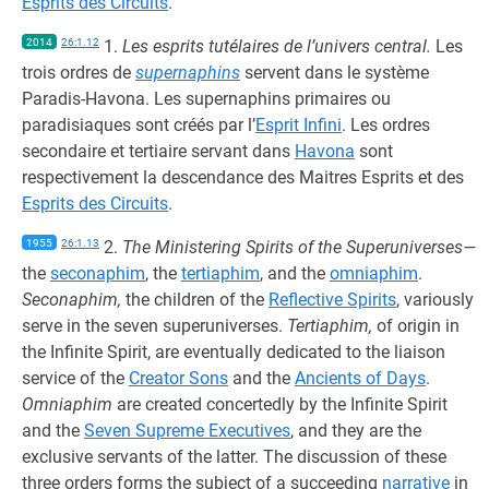
Esprits des Circuits
.
2014
26:1.12
1.
Les esprits tutélaires de l’univers central.
Les
trois ordres de
supernaphins
servent dans le système
Paradis-Havona. Les supernaphins primaires ou
paradisiaques sont créés par l’
Esprit Infini
. Les ordres
secondaire et tertiaire servant dans
Havona
sont
respectivement la descendance des Maitres Esprits et des
Esprits des Circuits
.
1955
26:1.13
2.
The Ministering Spirits of the Superuniverses—
the
seconaphim
, the
tertiaphim
, and the
omniaphim
.
Seconaphim,
the children of the
Reflective Spirits
, variously
serve in the seven superuniverses.
Tertiaphim,
of origin in
the Infinite Spirit, are eventually dedicated to the liaison
service of the
Creator Sons
and the
Ancients of Days
.
Omniaphim
are created concertedly by the Infinite Spirit
and the
Seven Supreme Executives
, and they are the
exclusive servants of the latter. The discussion of these
three orders forms the subject of a succeeding
narrative
in