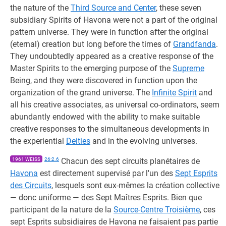
the nature of the
Third Source and Center
, these seven
subsidiary Spirits of Havona were not a part of the original
pattern universe. They were in function after the original
(eternal) creation but long before the times of
Grandfanda
.
They undoubtedly appeared as a creative response of the
Master Spirits to the emerging purpose of the
Supreme
Being, and they were discovered in function upon the
organization of the grand universe. The
Infinite Spirit
and
all his creative associates, as universal co-ordinators, seem
abundantly endowed with the ability to make suitable
creative responses to the simultaneous developments in
the experiential
Deities
and in the evolving universes.
1961 WEISS
26:2.6
Chacun des sept circuits planétaires de
Havona
est directement supervisé par l'un des
Sept Esprits
des Circuits
, lesquels sont eux-mêmes la création collective
— donc uniforme — des Sept Maîtres Esprits. Bien que
participant de la nature de la
Source-Centre Troisième
, ces
sept Esprits subsidiaires de Havona ne faisaient pas partie