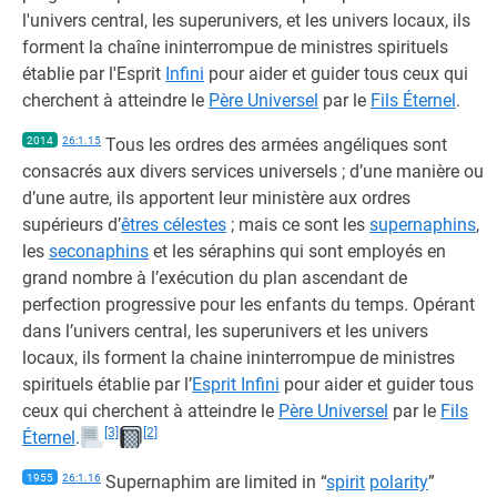
l'univers central, les superunivers, et les univers locaux, ils
forment la chaîne ininterrompue de ministres spirituels
établie par l'Esprit
Infini
pour aider et guider tous ceux qui
cherchent à atteindre le
Père Universel
par le
Fils Éternel
.
2014
26:1.15
Tous les ordres des armées angéliques sont
consacrés aux divers services universels ; d’une manière ou
d’une autre, ils apportent leur ministère aux ordres
supérieurs d’
êtres célestes
; mais ce sont les
supernaphins
,
les
seconaphins
et les séraphins qui sont employés en
grand nombre à l’exécution du plan ascendant de
perfection progressive pour les enfants du temps. Opérant
dans l’univers central, les superunivers et les univers
locaux, ils forment la chaine ininterrompue de ministres
spirituels établie par l’
Esprit Infini
pour aider et guider tous
ceux qui cherchent à atteindre le
Père Universel
par le
Fils
[3]
[2]
Éternel
.
1955
26:1.16
Supernaphim are limited in “
spirit
polarity
”