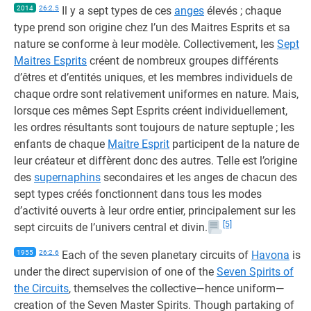
2014
26:2.5
Il y a sept types de ces
anges
élevés ; chaque
type prend son origine chez l’un des Maitres Esprits et sa
nature se conforme à leur modèle. Collectivement, les
Sept
Maitres Esprits
créent de nombreux groupes différents
d’êtres et d’entités uniques, et les membres individuels de
chaque ordre sont relativement uniformes en nature. Mais,
lorsque ces mêmes Sept Esprits créent individuellement,
les ordres résultants sont toujours de nature septuple ; les
enfants de chaque
Maitre Esprit
participent de la nature de
leur créateur et diffèrent donc des autres. Telle est l’origine
des
supernaphins
secondaires et les anges de chacun des
sept types créés fonctionnent dans tous les modes
d’activité ouverts à leur ordre entier, principalement sur les
[5]
sept circuits de l’univers central et divin.
1955
26:2.6
Each of the seven planetary circuits of
Havona
is
under the direct supervision of one of the
Seven Spirits of
the Circuits
, themselves the collective—hence uniform—
creation of the Seven Master Spirits. Though partaking of