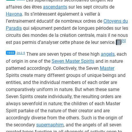
affaires des êtres
ascendants
sur les sept circuits de
Havona
. Ils s’intéressent également à veiller à
l’entrainement éducatif de nombreux ordres de
Citoyens du
Paradis
qui séjournent pendant de longues périodes sur les
circuits des mondes de la création centrale, mais il ne nous
[5]
est pas permis d’analyser cette phase de leur service.
1955
26:2.5
There are seven types of these high
angels
, each
of origin in one of the
Seven Master Spirits
and in nature
patterned accordingly. Collectively, the Seven
Master
Spirits create many different groups of unique beings and
entities, and the individual members of each order are
comparatively uniform in nature. But when these same
Seven Spirits create individually, the resulting orders are
always sevenfold in nature; the children of each Master
Spirit partake of the nature of their creator and are
accordingly diverse from the others. Such is the origin of
the secondary
supernaphim
, and the angels of all seven
created types function in all channels of activity open to