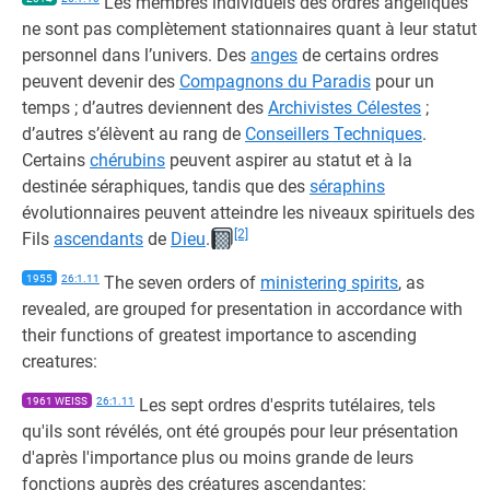
Les membres individuels des ordres angéliques
ne sont pas complètement stationnaires quant à leur statut
personnel dans l’univers. Des
anges
de certains ordres
peuvent devenir des
Compagnons du Paradis
pour un
temps ; d’autres deviennent des
Archivistes Célestes
;
d’autres s’élèvent au rang de
Conseillers Techniques
.
Certains
chérubins
peuvent aspirer au statut et à la
destinée séraphiques, tandis que des
séraphins
évolutionnaires peuvent atteindre les niveaux spirituels des
[2]
Fils
ascendants
de
Dieu
.
1955
26:1.11
The seven orders of
ministering spirits
, as
revealed, are grouped for presentation in accordance with
their functions of greatest importance to ascending
creatures:
1961 WEISS
26:1.11
Les sept ordres d'esprits tutélaires, tels
qu'ils sont révélés, ont été groupés pour leur présentation
d'après l'importance plus ou moins grande de leurs
fonctions auprès des créatures ascendantes: