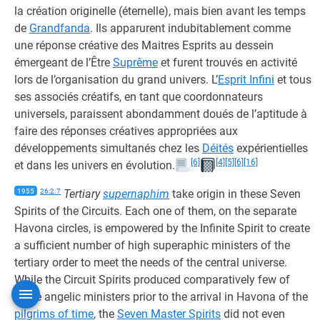
la création originelle (éternelle), mais bien avant les temps
de
Grandfanda
. Ils apparurent indubitablement comme
une réponse créative des Maitres Esprits au dessein
émergeant de l’Être
Suprême
et furent trouvés en activité
lors de l’organisation du grand univers. L’
Esprit Infini
et tous
ses associés créatifs, en tant que coordonnateurs
universels, paraissent abondamment doués de l’aptitude à
faire des réponses créatives appropriées aux
développements simultanés chez les
Déités
expérientielles
[6]
[4]
[5]
[6]
[16]
et dans les univers en évolution.
1955
26:2.7
Tertiary
supernaphim
take origin in these Seven
Spirits of the Circuits. Each one of them, on the separate
Havona circles, is empowered by the Infinite Spirit to create
a sufficient number of high superaphic ministers of the
tertiary order to meet the needs of the central universe.
While the Circuit Spirits produced comparatively few of
these angelic ministers prior to the arrival in Havona of the
pilgrims of time
, the
Seven Master Spirits
did not even