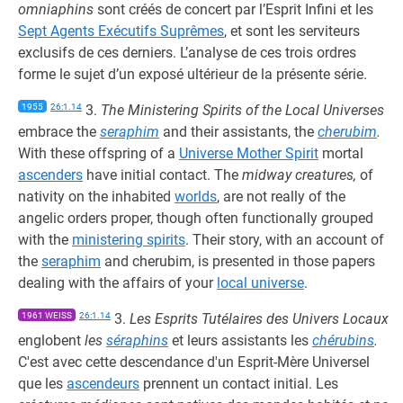
omniaphins
sont créés de concert par l’Esprit Infini et les
Sept Agents Exécutifs Suprêmes
, et sont les serviteurs
exclusifs de ces derniers. L’analyse de ces trois ordres
forme le sujet d’un exposé ultérieur de la présente série.
1955
26:1.14
3.
The Ministering Spirits of the Local Universes
embrace the
seraphim
and their assistants, the
cherubim
.
With these offspring of a
Universe Mother Spirit
mortal
ascenders
have initial contact. The
midway creatures,
of
nativity on the inhabited
worlds
, are not really of the
angelic orders proper, though often functionally grouped
with the
ministering spirits
. Their story, with an account of
the
seraphim
and cherubim, is presented in those papers
dealing with the affairs of your
local universe
.
1961 WEISS
26:1.14
3.
Les Esprits Tutélaires des Univers Locaux
englobent
les
séraphins
et leurs assistants les
chérubins
.
C'est avec cette descendance d'un Esprit-Mère Universel
que les
ascendeurs
prennent un contact initial. Les