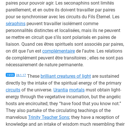
paires pour pouvoir agir. Les seconaphins sont limités
pareillement, et en outre ils doivent travailler par paires
pour se synchroniser avec les circuits du Fils Éternel. Les
séraphins
peuvent travailler isolément comme
personnalités distinctes et localisées, mais ils ne peuvent
se mettre en circuit que s’ils sont polarisés en paires de
liaison. Quand ces êtres spirituels sont associés par paires,
on dit que l’un est
complémentaire
de l’autre. Les relations
de complément peuvent être transitoires ; elles ne sont pas
nécessairement de nature permanente.
1955
26:1.17
These
brilliant creatures of light
are sustained
directly by the intake of the spiritual energy of the primary
circuits
of the universe.
Urantia
mortals
must obtain light-
energy through the vegetative incarnation, but the angelic
hosts are encircuited; they “have food that you know not.”
They also partake of the circulating teachings of the
marvelous
Trinity Teacher Sons
; they have a reception of
knowledge and an intake of wisdom much resembling their