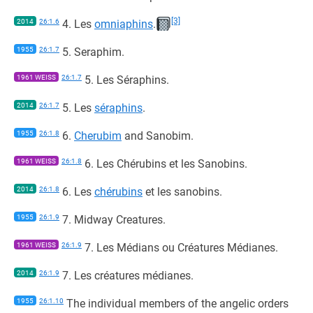
[3]
2014
26:1.6
4. Les
omniaphins
.
1955
26:1.7
5. Seraphim.
1961 WEISS
26:1.7
5. Les Séraphins.
2014
26:1.7
5. Les
séraphins
.
1955
26:1.8
6.
Cherubim
and Sanobim.
1961 WEISS
26:1.8
6. Les Chérubins et les Sanobins.
2014
26:1.8
6. Les
chérubins
et les sanobins.
1955
26:1.9
7. Midway Creatures.
1961 WEISS
26:1.9
7. Les Médians ou Créatures Médianes.
2014
26:1.9
7. Les créatures médianes.
1955
26:1.10
The individual members of the angelic orders