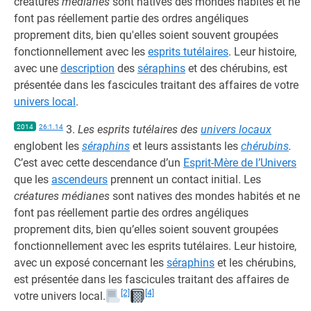
créatures
médianes
sont natives des mondes habités et ne
font pas réellement partie des ordres angéliques
proprement dits, bien qu'elles soient souvent groupées
fonctionnellement avec les
esprits tutélaires
. Leur histoire,
avec une
description
des
séraphins
et des chérubins, est
présentée dans les fascicules traitant des affaires de votre
univers local
.
2014
26:1.14
3.
Les esprits tutélaires des
univers locaux
englobent les
séraphins
et leurs assistants les
chérubins
.
C’est avec cette descendance d’un
Esprit-Mère de l’Univers
que les
ascendeurs
prennent un contact initial. Les
créatures médianes
sont natives des mondes habités et ne
font pas réellement partie des ordres angéliques
proprement dits, bien qu’elles soient souvent groupées
fonctionnellement avec les esprits tutélaires. Leur histoire,
avec un exposé concernant les
séraphins
et les chérubins,
est présentée dans les fascicules traitant des affaires de
[2]
[4]
votre univers local.