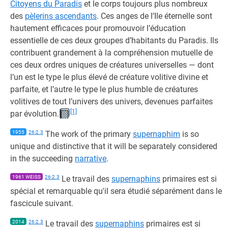
Citoyens du Paradis
et le corps toujours plus nombreux
des
pèlerins ascendants
. Ces anges de l’Ile éternelle sont
hautement efficaces pour promouvoir l’éducation
essentielle de ces deux groupes d’habitants du Paradis. Ils
contribuent grandement à la compréhension mutuelle de
ces deux ordres uniques de créatures universelles — dont
l’un est le type le plus élevé de créature volitive divine et
parfaite, et l’autre le type le plus humble de créatures
volitives de tout l’univers des univers, devenues parfaites
[1]
par évolution.
1955
26:2.3
The work of the primary
supernaphim
is so
unique and distinctive that it will be separately considered
in the succeeding
narrative
.
1961 WEISS
26:2.3
Le travail des
supernaphins
primaires est si
spécial et remarquable qu'il sera étudié séparément dans le
fascicule suivant.
2014
26:2.3
Le travail des
supernaphins
primaires est si