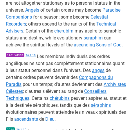
are not altogether stationary as to personal status in the
universe.
Angels
of certain orders may become
Paradise
Companions
for a season; some become
Celestial
Recorders
; others ascend to the ranks of the
Technical
Advisers
. Certain of the
cherubim
may aspire to seraphic
status and destiny, while evolutionary
seraphim
can
achieve the spiritual levels of the
ascending
Sons of God
.
1961 WEISS
26:1.10
Les membres individuels des ordres
angéliques ne sont pas complètement stationnaires quant
à leur statut personnel dans l'univers. Des
anges
de
certains ordres peuvent devenir des
Compagnons du
Paradis
pour un temps; d'autres deviennent des
Archivistes
Célestes
; d'autres s'élèvent au rang de
Conseillers
Techniques
. Certains
chérubins
peuvent aspirer au statut et
à la destinée séraphiques, tandis que des
séraphins
évolutionnaires peuvent atteindre les niveaux spirituels des
Fils
ascendants
de
Dieu
.
2014
26:1.10