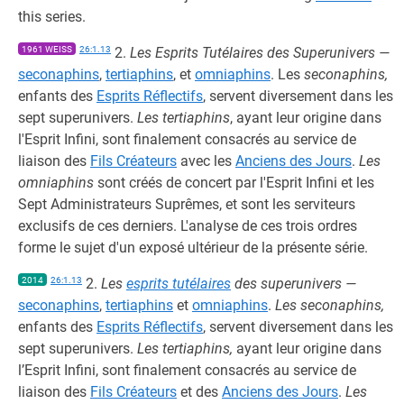
this series.
1961 WEISS
26:1.13
2.
Les Esprits Tutélaires des Superunivers —
seconaphins
,
tertiaphins
, et
omniaphins
. Les
seconaphins,
enfants des
Esprits Réflectifs
, servent diversement dans les
sept superunivers.
Les tertiaphins
, ayant leur origine dans
l'Esprit Infini, sont finalement consacrés au service de
liaison des
Fils Créateurs
avec les
Anciens des Jours
.
Les
omniaphins
sont créés de concert par l'Esprit Infini et les
Sept Administrateurs Suprêmes, et sont les serviteurs
exclusifs de ces derniers. L'analyse de ces trois ordres
forme le sujet d'un exposé ultérieur de la présente série.
2014
26:1.13
2.
Les
esprits tutélaires
des superunivers —
seconaphins
,
tertiaphins
et
omniaphins
.
Les seconaphins,
enfants des
Esprits Réflectifs
, servent diversement dans les
sept superunivers.
Les tertiaphins,
ayant leur origine dans
l’Esprit Infini, sont finalement consacrés au service de
liaison des
Fils Créateurs
et des
Anciens des Jours
.
Les