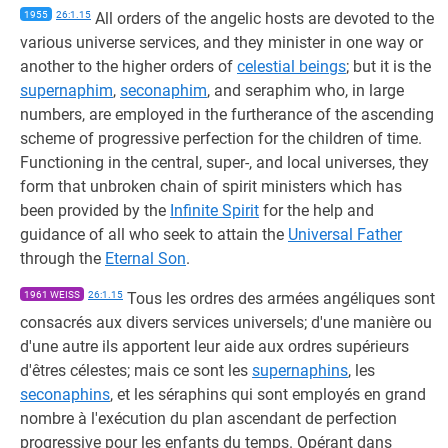
1955
26:1.15
All orders of the angelic hosts are devoted to the
various universe services, and they minister in one way or
another to the higher orders of
celestial beings
; but it is the
supernaphim
,
seconaphim
, and seraphim who, in large
numbers, are employed in the furtherance of the ascending
scheme of progressive perfection for the children of time.
Functioning in the central, super-, and local universes, they
form that unbroken chain of spirit ministers which has
been provided by the
Infinite Spirit
for the help and
guidance of all who seek to attain the
Universal Father
through the
Eternal Son
.
1961 WEISS
26:1.15
Tous les ordres des armées angéliques sont
consacrés aux divers services universels; d'une manière ou
d'une autre ils apportent leur aide aux ordres supérieurs
d'êtres célestes; mais ce sont les
supernaphins
, les
seconaphins
, et les séraphins qui sont employés en grand
nombre à l'exécution du plan ascendant de perfection
progressive pour les enfants du temps. Opérant dans