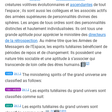
créatures volitives évolutionnaires et
ascendantes
de tout
l’espace ; ils sont aussi les collègues et les associés actifs
des armées supérieures de personnalités divines des
sphères. Les anges de tous ordres sont des personnalités
distinctes et hautement individualisées. Ils ont tous une
grande aptitude pour apprécier le ministère des
directeurs
de la rétrospection
. Au même titre que les Armées de
Messagers de l’Espace, les esprits tutélaires bénéficient de
périodes de repos et de changement. Ils possèdent une
nature très sociable et une aptitude à s’associer qui
[2]
transcende de loin celle des êtres humains.
1955
26:1.2
The ministering spirits of the grand universe are
classified as follows:
1961 WEISS
26:1.2
Les esprits tutélaires du grand univers sont
classifiés comme suit:
2014
26:1.2
Les esprits tutélaires du grand univers sont
[1]
[1]
[2]