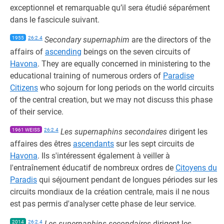
exceptionnel et remarquable qu’il sera étudié séparément
dans le fascicule suivant.
1955
26:2.4
Secondary supernaphim
are the directors of the
affairs of
ascending
beings on the seven circuits of
Havona
. They are equally concerned in ministering to the
educational training of numerous orders of
Paradise
Citizens
who sojourn for long periods on the world circuits
of the central creation, but we may not discuss this phase
of their service.
1961 WEISS
26:2.4
Les supernaphins secondaires
dirigent les
affaires des êtres
ascendants
sur les sept circuits de
Havona
. Ils s'intéressent également à veiller à
l'entraînement éducatif de nombreux ordres de
Citoyens du
Paradis
qui séjournent pendant de longues périodes sur les
circuits mondiaux de la création centrale, mais il ne nous
est pas permis d'analyser cette phase de leur service.
2014
26:2.4
Les supernaphins secondaires
dirigent les