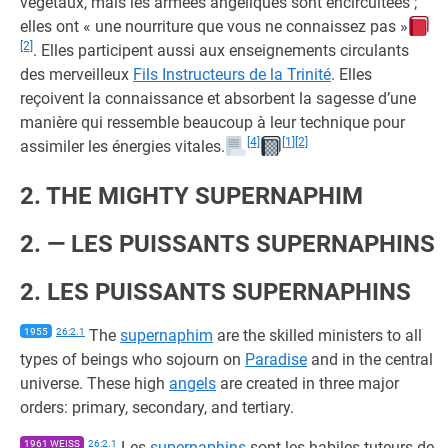
végétaux, mais les armées angéliques sont encircuitées ;
elles ont « une nourriture que vous ne connaissez pas »
[2]
. Elles participent aussi aux enseignements circulants
des merveilleux
Fils Instructeurs de la Trinité
. Elles
reçoivent la connaissance et absorbent la sagesse d’une
manière qui ressemble beaucoup à leur technique pour
[4]
[1]
[2]
assimiler les énergies vitales.
2. THE MIGHTY SUPERNAPHIM
2. — LES PUISSANTS SUPERNAPHINS
2. LES PUISSANTS SUPERNAPHINS
1955
26:2.1
The
supernaphim
are the skilled ministers to all
types of beings who sojourn on
Paradise
and in the central
universe. These high
angels
are created in three major
orders: primary, secondary, and tertiary.
1961 WEISS
26:2.1
Les
supernaphins
sont les habiles tuteurs de