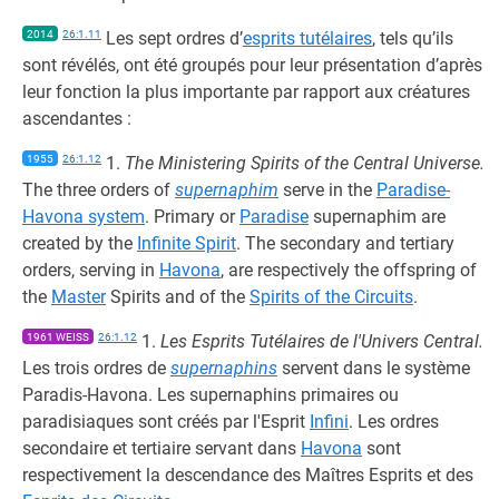
2014
26:1.11
Les sept ordres d’
esprits tutélaires
, tels qu’ils
sont révélés, ont été groupés pour leur présentation d’après
leur fonction la plus importante par rapport aux créatures
ascendantes :
1955
26:1.12
1.
The Ministering Spirits of the Central Universe.
The three orders of
supernaphim
serve in the
Paradise-
Havona system
. Primary or
Paradise
supernaphim are
created by the
Infinite Spirit
. The secondary and tertiary
orders, serving in
Havona
, are respectively the offspring of
the
Master
Spirits and of the
Spirits of the Circuits
.
1961 WEISS
26:1.12
1.
Les Esprits Tutélaires de l'Univers Central.
Les trois ordres de
supernaphins
servent dans le système
Paradis-Havona. Les supernaphins primaires ou
paradisiaques sont créés par l'Esprit
Infini
. Les ordres
secondaire et tertiaire servant dans
Havona
sont
respectivement la descendance des Maîtres Esprits et des