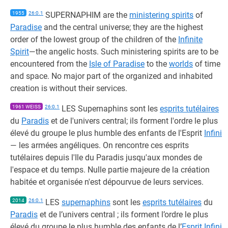
1955
26:0.1
SUPERNAPHIM are the
ministering spirits
of
Paradise
and the central universe; they are the highest
order of the lowest group of the children of the
Infinite
Spirit
—the angelic hosts. Such ministering spirits are to be
encountered from the
Isle of Paradise
to the
worlds
of time
and space. No major part of the organized and inhabited
creation is without their services.
1961 WEISS
26:0.1
LES Supernaphins sont les
esprits tutélaires
du
Paradis
et de l'univers central; ils forment l'ordre le plus
élevé du groupe le plus humble des enfants de l'Esprit
Infini
— les armées angéliques. On rencontre ces esprits
tutélaires depuis l'Ile du Paradis jusqu'aux mondes de
l'espace et du temps. Nulle partie majeure de la création
habitée et organisée n'est dépourvue de leurs services.
2014
26:0.1
LES
supernaphins
sont les
esprits tutélaires
du
Paradis
et de l’univers central ; ils forment l’ordre le plus
élevé du groupe le plus humble des enfants de l’
Esprit Infini