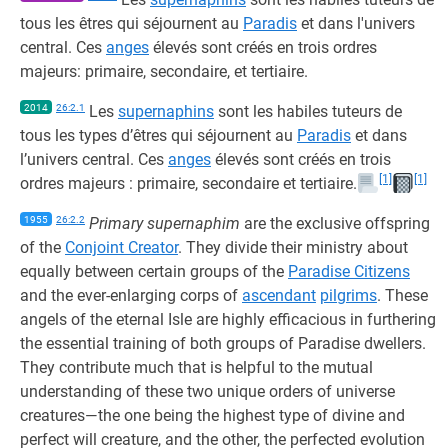
tous les êtres qui séjournent au
Paradis
et dans l'univers
central. Ces
anges
élevés sont créés en trois ordres
majeurs: primaire, secondaire, et tertiaire.
2014
26:2.1
Les
supernaphins
sont les habiles tuteurs de
tous les types d’êtres qui séjournent au
Paradis
et dans
l’univers central. Ces
anges
élevés sont créés en trois
[1]
[1]
ordres majeurs : primaire, secondaire et tertiaire.
1955
26:2.2
Primary supernaphim
are the exclusive offspring
of the
Conjoint Creator
. They divide their ministry about
equally between certain groups of the
Paradise Citizens
and the ever-enlarging corps of
ascendant
pilgrims
. These
angels of the eternal Isle are highly efficacious in furthering
the essential training of both groups of Paradise dwellers.
They contribute much that is helpful to the mutual
understanding of these two unique orders of universe
creatures—the one being the highest type of divine and
perfect will creature, and the other, the perfected evolution