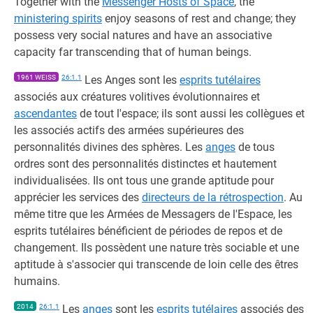
Together with the
Messenger Hosts of Space
, the
ministering spirits
enjoy seasons of rest and change; they
possess very social natures and have an associative
capacity far transcending that of human beings.
1961 WEISS
26:1.1
Les Anges sont les
esprits tutélaires
associés aux créatures volitives évolutionnaires et
ascendantes
de tout l'espace; ils sont aussi les collègues et
les associés actifs des armées supérieures des
personnalités divines des sphères. Les
anges
de tous
ordres sont des personnalités distinctes et hautement
individualisées. Ils ont tous une grande aptitude pour
apprécier les services des
directeurs de la rétrospection
. Au
même titre que les Armées de Messagers de l'Espace, les
esprits tutélaires bénéficient de périodes de repos et de
changement. Ils possèdent une nature très sociable et une
aptitude à s'associer qui transcende de loin celle des êtres
humains.
2014
26:1.1
Les
anges
sont les
esprits tutélaires
associés des