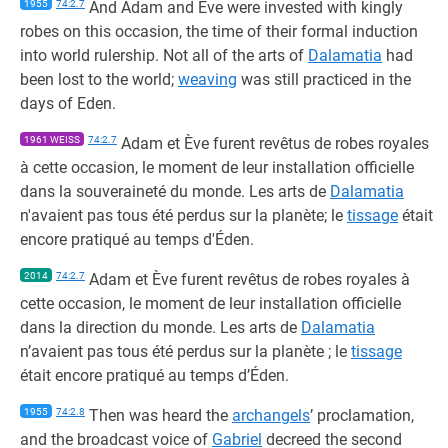
1955
74:2.7
And Adam and Eve were invested with kingly
robes on this occasion, the time of their formal induction
into world rulership. Not all of the arts of
Dalamatia
had
been lost to the world;
weaving
was still practiced in the
days of Eden.
1961 WEISS
74:2.7
Adam et Ève furent revêtus de robes royales
à cette occasion, le moment de leur installation officielle
dans la souveraineté du monde. Les arts de
Dalamatia
n'avaient pas tous été perdus sur la planète; le
tissage
était
encore pratiqué au temps d'Éden.
2014
74:2.7
Adam et Ève furent revêtus de robes royales à
cette occasion, le moment de leur installation officielle
dans la direction du monde. Les arts de
Dalamatia
n’avaient pas tous été perdus sur la planète ; le
tissage
était encore pratiqué au temps d’Éden.
1955
74:2.8
Then was heard the
archangels
’ proclamation,
and the broadcast voice of
Gabriel
decreed the second