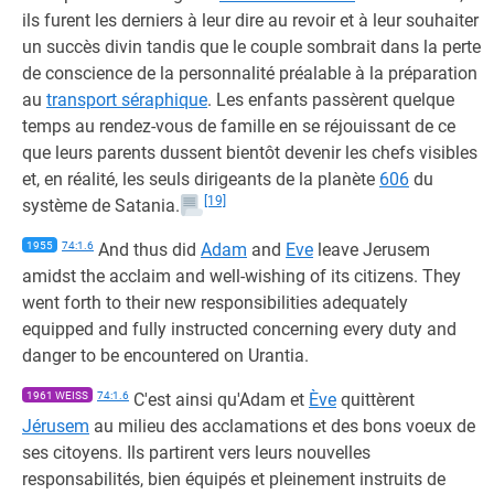
ils furent les derniers à leur dire au revoir et à leur souhaiter
un succès divin tandis que le couple sombrait dans la perte
de conscience de la personnalité préalable à la préparation
au
transport séraphique
. Les enfants passèrent quelque
temps au rendez-vous de famille en se réjouissant de ce
que leurs parents dussent bientôt devenir les chefs visibles
et, en réalité, les seuls dirigeants de la planète
606
du
[19]
système de Satania.
1955
74:1.6
And thus did
Adam
and
Eve
leave Jerusem
amidst the acclaim and well-wishing of its citizens. They
went forth to their new responsibilities adequately
equipped and fully instructed concerning every duty and
danger to be encountered on Urantia.
1961 WEISS
74:1.6
C'est ainsi qu'Adam et
Ève
quittèrent
Jérusem
au milieu des acclamations et des bons voeux de
ses citoyens. Ils partirent vers leurs nouvelles
responsabilités, bien équipés et pleinement instruits de