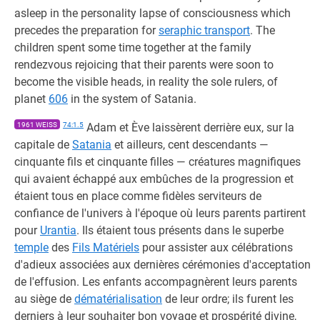
asleep in the personality lapse of consciousness which
precedes the preparation for
seraphic transport
. The
children spent some time together at the family
rendezvous rejoicing that their parents were soon to
become the visible heads, in reality the sole rulers, of
planet
606
in the system of Satania.
1961 WEISS
74:1.5
Adam et Ève laissèrent derrière eux, sur la
capitale de
Satania
et ailleurs, cent descendants —
cinquante fils et cinquante filles — créatures magnifiques
qui avaient échappé aux embûches de la progression et
étaient tous en place comme fidèles serviteurs de
confiance de l'univers à l'époque où leurs parents partirent
pour
Urantia
. Ils étaient tous présents dans le superbe
temple
des
Fils Matériels
pour assister aux célébrations
d'adieux associées aux dernières cérémonies d'acceptation
de l'effusion. Les enfants accompagnèrent leurs parents
au siège de
dématérialisation
de leur ordre; ils furent les
derniers à leur souhaiter bon voyage et prospérité divine,