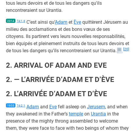
tous leurs devoirs et de tous les dangers qu'ils
rencontreraient sur Urantia.
2014
74:1.6
C’est ainsi qu’
Adam
et
Ève
quittèrent Jérusem au
milieu des acclamations et des bons vœux de ses
citoyens. Ils partirent vers leurs nouvelles responsabilités,
bien équipés et pleinement instruits de tous leurs devoirs et
[20]
de tous les dangers qu’ils rencontreraient sur Urantia.
2. ARRIVAL OF ADAM AND EVE
2. — L’ARRIVÉE D’ADAM ET D’ÈVE
2. L’ARRIVÉE D’ADAM ET D’ÈVE
1955
74:2.1
Adam
and
Eve
fell asleep on
Jerusem
, and when
they awakened in the Father’s
temple
on
Urantia
in the
presence of the mighty throng assembled to welcome
them, they were face to face with two beings of whom they