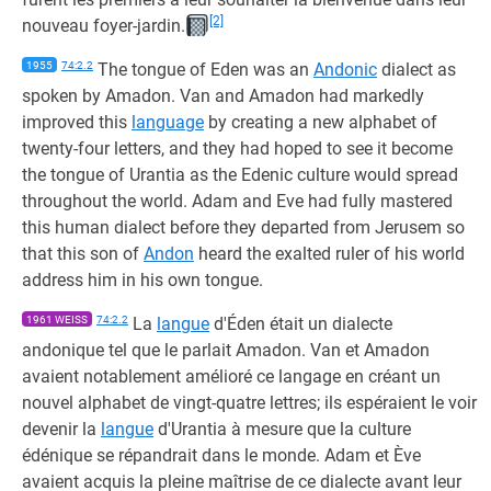
[2]
nouveau foyer-jardin.
1955
74:2.2
The tongue of Eden was an
Andonic
dialect as
spoken by Amadon. Van and Amadon had markedly
improved this
language
by creating a new alphabet of
twenty-four letters, and they had hoped to see it become
the tongue of Urantia as the Edenic culture would spread
throughout the world. Adam and Eve had fully mastered
this human dialect before they departed from Jerusem so
that this son of
Andon
heard the exalted ruler of his world
address him in his own tongue.
1961 WEISS
74:2.2
La
langue
d'Éden était un dialecte
andonique tel que le parlait Amadon. Van et Amadon
avaient notablement amélioré ce langage en créant un
nouvel alphabet de vingt-quatre lettres; ils espéraient le voir
devenir la
langue
d'Urantia à mesure que la culture
édénique se répandrait dans le monde. Adam et Ève
avaient acquis la pleine maîtrise de ce dialecte avant leur