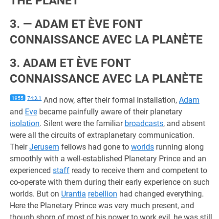
THE PLANET
3. — ADAM ET ÈVE FONT
CONNAISSANCE AVEC LA PLANÈTE
3. ADAM ET ÈVE FONT
CONNAISSANCE AVEC LA PLANÈTE
1955
74:3.1
And now, after their formal installation,
Adam
and
Eve
became painfully aware of their planetary
isolation
. Silent were the familiar
broadcasts
, and absent
were all the circuits of extraplanetary communication.
Their
Jerusem
fellows had gone to
worlds
running along
smoothly with a well-established Planetary Prince and an
experienced
staff
ready to receive them and competent to
co-operate with them during their early experience on such
worlds. But on
Urantia
rebellion
had changed everything.
Here the Planetary Prince was very much present, and
though shorn of most of his power to work evil, he was still