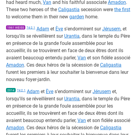
had heard much,
Van
and his faithful associate
Amadon
.
These two heroes of the
Caligastia
secession were
the first
to welcome them in their new
garden
home.
1961 WEISS
74:2.1
Adam
et
Ève
s'endormirent sur
Jérusem
, et
lorsqu'ils se réveillèrent sur
Urantia
, dans le temple du Père
en présence de la grande foule assemblée pour les
accueillir, ils se trouvèrent en face de deux êtres dont ils
avaient beaucoup entendu parler,
Van
et son fidèle associé
Amadon
. Ces deux héros de la sécession de
Caligastia
furent les premiers à leur souhaiter la bienvenue dans leur
nouveau foyer-jardin.
2014
74:2.1
Adam
et
Ève
s’endormirent sur
Jérusem
et,
lorsqu’ils se réveillèrent sur
Urantia
, dans le temple du Père
en présence de la grande foule assemblée pour les
accueillir, ils se trouvèrent en face de deux êtres dont ils
avaient beaucoup entendu parler,
Van
et son fidèle associé
Amadon
. Ces deux héros de la sécession de
Caligastia
furent les premiers à leur souhaiter la bienvenue dans leur