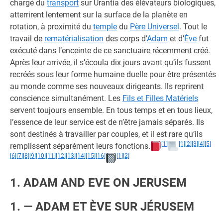
chargé du
transport
sur Urantia des élévateurs biologiques,
atterrirent lentement sur la surface de la planète en
rotation, à proximité du
temple
du
Père Universel
. Tout le
travail de
rematérialisation
des corps d’
Adam
et d’
Ève
fut
exécuté dans l’enceinte de ce sanctuaire récemment créé.
Après leur arrivée, il s’écoula dix jours avant qu’ils fussent
recréés sous leur forme humaine duelle pour être présentés
au monde comme ses nouveaux dirigeants. Ils reprirent
conscience simultanément. Les
Fils et Filles Matériels
servent toujours ensemble. En tous temps et en tous lieux,
l’essence de leur service est de n’être jamais séparés. Ils
sont destinés à travailler par couples, et il est rare qu’ils
[1]
[1]
[2]
[3]
[4]
[5]
remplissent séparément leurs fonctions.
[6]
[7]
[8]
[9]
[10]
[11]
[12]
[13]
[14]
[15]
[16]
[1]
[2]
1. ADAM AND EVE ON JERUSEM
1. — ADAM ET ÈVE SUR JÉRUSEM