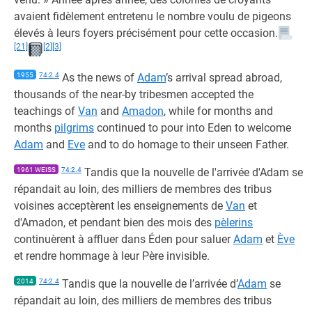
avaient fidèlement entretenu le nombre voulu de pigeons
élevés à leurs foyers précisément pour cette occasion.
[21]
[2]
[3]
1955
74:2.4
As the news of
Adam
’s arrival spread abroad,
thousands of the near-by tribesmen accepted the
teachings of
Van
and
Amadon
, while for months and
months
pilgrims
continued to pour into Eden to welcome
Adam
and
Eve
and to do homage to their unseen Father.
1961 WEISS
74:2.4
Tandis que la nouvelle de l'arrivée d'Adam se
répandait au loin, des milliers de membres des tribus
voisines acceptèrent les enseignements de
Van
et
d'Amadon, et pendant bien des mois des
pèlerins
continuèrent à affluer dans Éden pour saluer
Adam
et
Ève
et rendre hommage à leur Père invisible.
2014
74:2.4
Tandis que la nouvelle de l’arrivée d’
Adam
se
répandait au loin, des milliers de membres des tribus