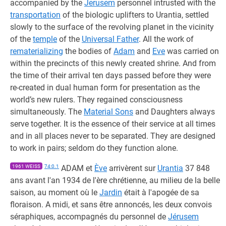
accompanied by the
Jerusem
personnel intrusted with the
transportation
of the biologic uplifters to Urantia, settled
slowly to the surface of the revolving planet in the vicinity
of the
temple
of the
Universal Father
. All the work of
rematerializing
the bodies of
Adam
and
Eve
was carried on
within the precincts of this newly created shrine. And from
the time of their arrival ten days passed before they were
re-created in dual human form for presentation as the
world’s new rulers. They regained consciousness
simultaneously. The
Material Sons
and Daughters always
serve together. It is the essence of their service at all times
and in all places never to be separated. They are designed
to work in pairs; seldom do they function alone.
1961 WEISS
74:0.1
ADAM et
Ève
arrivèrent sur
Urantia
37 848
ans avant l'an 1934 de l'ère chrétienne, au milieu de la belle
saison, au moment où le
Jardin
était à l'apogée de sa
floraison. A midi, et sans être annoncés, les deux convois
séraphiques, accompagnés du personnel de
Jérusem