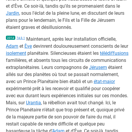
et d'Ève. Ce soir-là, tandis qu'ils se promenaient dans le
Jardin
, sous l'éclat de la pleine lune, en discutant de leurs
plans pour le lendemain, le Fils et la Fille de Jérusem
étaient graves et désillusionnés.
2014
74:3.1
Maintenant, après leur installation officielle,
Adam
et
Ève
devinrent douloureusement conscients de leur
isolement
planétaire. Silencieuses étaient les
télédiffusions
familières, et absents tous les circuits de communications
extraplanétaires. Leurs compagnons de
Jérusem
étaient
allés sur des planètes où tout se passait normalement,
avec un Prince Planétaire bien établi et un
état-major
expérimenté prêt à les recevoir et qualifié pour coopérer
avec eux durant leurs expériences initiales sur ces mondes.
Mais, sur
Urantia
, la rébellion avait tout changé. Ici, le
Prince Planétaire n’était que trop présent et, quoique privé
de la majeure partie de son pouvoir de faire du mal, il
restait capable de rendre difficile et quelque peu
hasardeuse la tâche d’
Adam
et d’Ève. Ce soir-là, tandis