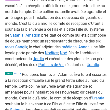
escortés à la réception officielle sur le grand tertre situé au
nord du temple. Cette colline naturelle avait été agrandie et
aménagée pour l'installation des nouveaux dirigeants du
monde. C'est là qu'à midi le comité de réception d'Urantia
souhaita la bienvenue à ce Fils et à cette Fille du système
de
Satania
.
Amadon
présidait ce comité qui était composé
de douze membres: un représentant de chacune des six
races
Sangik
; le chef adjoint des
médians
;
Annan
, une fille
loyale porte-parole des
Nodites
;
Noé
, fils de l'architecte
constructeur du
Jardin
et exécuteur des plans de son père
décédé; et les deux
Porteurs de Vie
résidant sur
Urantia
.
2014
74:2.5
Peu après leur réveil, Adam et Ève furent escortés
à la réception officielle sur le grand tertre situé au nord du
temple. Cette colline naturelle avait été agrandie et
aménagée pour l’installation des nouveaux dirigeants du
monde. C’est là qu’à midi, le comité de réception d’
Urantia
souhaita la bienvenue à ce Fils et à cette Fille du système
de
Satania
. Amadon présidait ce comité, qui était composé