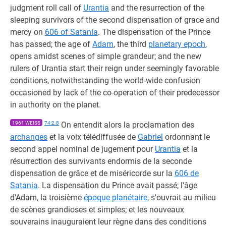
judgment roll call of
Urantia
and the resurrection of the
sleeping survivors of the second dispensation of grace and
mercy on
606 of Satania
. The dispensation of the Prince
has passed; the age of
Adam
, the third
planetary epoch
,
opens amidst scenes of simple grandeur; and the new
rulers of Urantia start their reign under seemingly favorable
conditions, notwithstanding the world-wide confusion
occasioned by lack of the co-operation of their predecessor
in authority on the planet.
1961 WEISS
74:2.8
On entendit alors la proclamation des
archanges
et la voix télédiffusée de
Gabriel
ordonnant le
second appel nominal de jugement pour
Urantia
et la
résurrection des survivants endormis de la seconde
dispensation de grâce et de miséricorde sur la
606 de
Satania
. La dispensation du Prince avait passé; l'âge
d'Adam, la troisième
époque planétaire
, s'ouvrait au milieu
de scènes grandioses et simples; et les nouveaux
souverains inauguraient leur règne dans des conditions