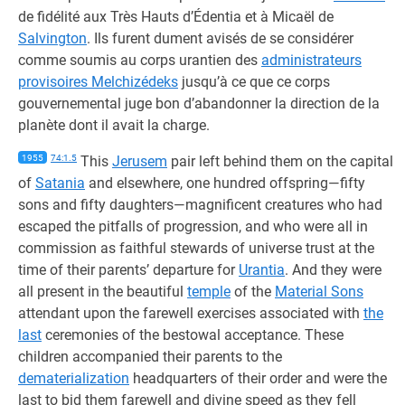
de fidélité aux Très Hauts d’Édentia et à Micaël de
Salvington
. Ils furent dument avisés de se considérer
comme soumis au corps urantien des
administrateurs
provisoires Melchizédeks
jusqu’à ce que ce corps
gouvernemental juge bon d’abandonner la direction de la
planète dont il avait la charge.
1955
74:1.5
This
Jerusem
pair left behind them on the capital
of
Satania
and elsewhere, one hundred offspring—fifty
sons and fifty daughters—magnificent creatures who had
escaped the pitfalls of progression, and who were all in
commission as faithful stewards of universe trust at the
time of their parents’ departure for
Urantia
. And they were
all present in the beautiful
temple
of the
Material Sons
attendant upon the farewell exercises associated with
the
last
ceremonies of the bestowal acceptance. These
children accompanied their parents to the
dematerialization
headquarters of their order and were the
last to bid them farewell and divine speed as they fell