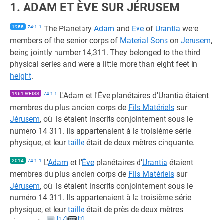
1. ADAM ET ÈVE SUR JÉRUSEM
1955
74:1.1
The Planetary
Adam
and
Eve
of
Urantia
were
members of the senior corps of
Material Sons
on
Jerusem
,
being jointly number 14,311. They belonged to the third
physical series and were a little more than eight feet in
height
.
1961 WEISS
74:1.1
L'Adam et l'Ève planétaires d'Urantia étaient
membres du plus ancien corps de
Fils Matériels
sur
Jérusem
, où ils étaient inscrits conjointement sous le
numéro 14 311. Ils appartenaient à la troisième série
physique, et leur
taille
était de deux mètres cinquante.
2014
74:1.1
L’
Adam
et l’
Ève
planétaires d’
Urantia
étaient
membres du plus ancien corps de
Fils Matériels
sur
Jérusem
, où ils étaient inscrits conjointement sous le
numéro 14 311. Ils appartenaient à la troisième série
physique, et leur
taille
était de près de deux mètres
[17]
[2]