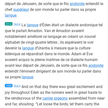
départ de Jérusem, de sorte que le fils
andonite
entendit le
chef
supérieur
de son monde lui parler dans sa propre
langue
.
2014
74:2.2
La
langue
d’Éden était un dialecte andonique tel
que le parlait Amadon. Van et Amadon avaient
notablement amélioré ce langage en créant un nouvel
alphabet de vingt-quatre lettres ; ils espéraient le voir
devenir la
langue
d’Urantia à mesure que la culture
édénique se répandrait dans le monde. Adam et Ève
avaient acquis la pleine maitrise de ce dialecte humain
avant leur départ de Jérusem, de sorte que ce fils
andonite
entendit l’éminent dirigeant de son monde lui parler dans
sa propre
langue
.
1955
74:2.3
And on that day there was great excitement and
joy throughout Eden as the runners went in great haste to
the rendezvous of the
carrier pigeons
assembled from near
and far, shouting: “Let loose the birds; let them carry the