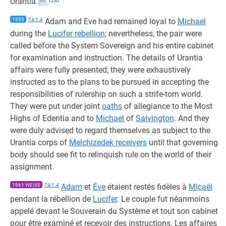
Urantia.
1955
74:1.4
Adam and Eve had remained loyal to
Michael
during the
Lucifer rebellion
; nevertheless, the pair were
called before the System Sovereign and his entire cabinet
for examination and instruction. The details of Urantia
affairs were fully presented; they were exhaustively
instructed as to the plans to be pursued in accepting the
responsibilities of rulership on such a strife-torn world.
They were put under joint
oaths
of allegiance to the Most
Highs of Edentia and to
Michael
of
Salvington
. And they
were duly advised to regard themselves as subject to the
Urantia corps of
Melchizedek receivers
until that governing
body should see fit to relinquish rule on the world of their
assignment.
1961 WEISS
74:1.4
Adam
et
Ève
étaient restés fidèles à
Micaël
pendant la rébellion de
Lucifer
. Le couple fut néanmoins
appelé devant le Souverain du Système et tout son cabinet
pour être examiné et recevoir des instructions. Les affaires