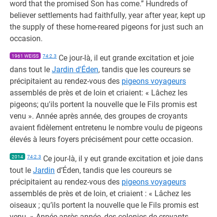
word that the promised Son has come.” Hundreds of
believer settlements had faithfully, year after year, kept up
the supply of these home-reared pigeons for just such an
occasion.
1961 WEISS
74:2.3
Ce jour-là, il eut grande excitation et joie
dans tout le
Jardin d'Éden
, tandis que les coureurs se
précipitaient au rendez-vous des
pigeons voyageurs
assemblés de près et de loin et criaient: « Lâchez les
pigeons; qu'ils portent la nouvelle que le Fils promis est
venu ». Année après année, des groupes de croyants
avaient fidèlement entretenu le nombre voulu de pigeons
élevés à leurs foyers précisément pour cette occasion.
2014
74:2.3
Ce jour-là, il y eut grande excitation et joie dans
tout le
Jardin
d’Éden, tandis que les coureurs se
précipitaient au rendez-vous des
pigeons voyageurs
assemblés de près et de loin, et criaient : « Lâchez les
oiseaux ; qu’ils portent la nouvelle que le Fils promis est
venu. » Année après année, des colonies de croyants