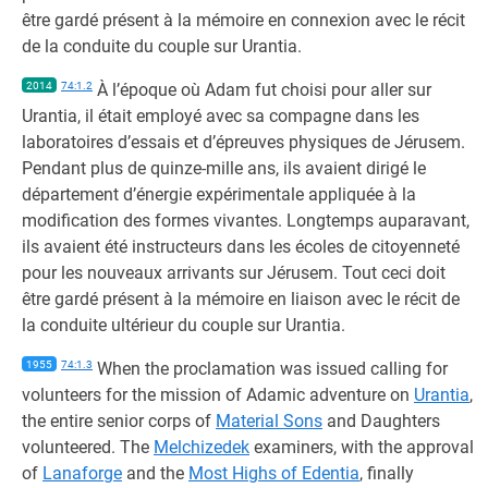
être gardé présent à la mémoire en connexion avec le récit
de la conduite du couple sur Urantia.
2014
74:1.2
À l’époque où Adam fut choisi pour aller sur
Urantia, il était employé avec sa compagne dans les
laboratoires d’essais et d’épreuves physiques de Jérusem.
Pendant plus de quinze-mille ans, ils avaient dirigé le
département d’énergie expérimentale appliquée à la
modification des formes vivantes. Longtemps auparavant,
ils avaient été instructeurs dans les écoles de citoyenneté
pour les nouveaux arrivants sur Jérusem. Tout ceci doit
être gardé présent à la mémoire en liaison avec le récit de
la conduite ultérieur du couple sur Urantia.
1955
74:1.3
When the proclamation was issued calling for
volunteers for the mission of Adamic adventure on
Urantia
,
the entire senior corps of
Material Sons
and Daughters
volunteered. The
Melchizedek
examiners, with the approval
of
Lanaforge
and the
Most Highs of Edentia
, finally