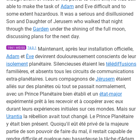
able to make the task of
Adam
and Eve difficult and to
some extent hazardous. It was a serious and disillusioned
Son and Daughter of Jerusem who walked that night
through the
Garden
under the shining of the full moon,
discussing plans for the next day.
1961 WEISS
74:3.1
Maintenant, après leur installation officielle,
Adam
et
Ève
devinrent douloureusement conscients de leur
isolement
planétaire. Silencieuses étaient les
télédiffusions
familières, et absents tous les circuits de communications
extra-planétaires. Leurs compagnons de
Jérusem
étaient
allés sur des planètes où tout se passait normalement,
avec un Prince Planétaire bien établi et un
état-major
expérimenté prêt à les recevoir et à coopérer avec eux
durant leurs expériences initiales sur ces mondes. Mais sur
Urantia
la rébellion avait tout changé. Le Prince Planétaire
y était bien présent. Quoiqu'il eût été privé de la majeure
partie de son pouvoir de faire du mal, il restait capable de
rendre difficile et quelque peu hasardeuse la tâche d'Adam