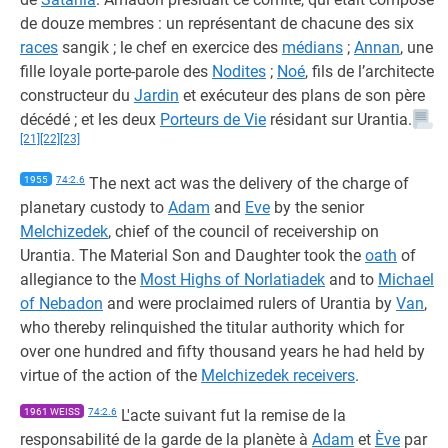
de douze membres : un représentant de chacune des six
races
sangik ; le chef en exercice des
médians
;
Annan
, une
fille loyale porte-parole des
Nodites
;
Noé
, fils de l’architecte
constructeur du
Jardin
et exécuteur des plans de son père
décédé ; et les deux
Porteurs de Vie
résidant sur Urantia.
[21]
[22]
[23]
1955
74:2.6
The next act was the delivery of the charge of
planetary custody to
Adam
and
Eve
by the senior
Melchizedek
, chief of the council of receivership on
Urantia. The Material Son and Daughter took the
oath
of
allegiance to the
Most Highs of Norlatiadek
and to
Michael
of Nebadon
and were proclaimed rulers of Urantia by
Van
,
who thereby relinquished the titular authority which for
over one hundred and fifty thousand years he had held by
virtue of the action of the
Melchizedek receivers
.
1961 WEISS
74:2.6
L'acte suivant fut la remise de la
responsabilité de la garde de la planète à
Adam
et
Ève
par