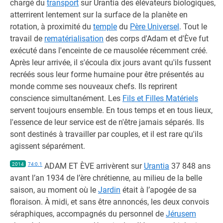
chargé du
transport
sur Urantia des élévateurs biologiques,
atterrirent lentement sur la surface de la planète en
rotation, à proximité du
temple
du
Père Universel
. Tout le
travail de
rematérialisation
des corps d'Adam et d'Ève fut
exécuté dans l'enceinte de ce mausolée récemment créé.
Après leur arrivée, il s'écoula dix jours avant qu'ils fussent
recréés sous leur forme humaine pour être présentés au
monde comme ses nouveaux chefs. Ils reprirent
conscience simultanément. Les
Fils et Filles Matériels
servent toujours ensemble. En tous temps et en tous lieux,
l'essence de leur service est de n'être jamais séparés. Ils
sont destinés à travailler par couples, et il est rare qu'ils
agissent séparément.
2014
74:0.1
ADAM ET ÈVE arrivèrent sur
Urantia
37 848 ans
avant l’an 1934 de l’ère chrétienne, au milieu de la belle
saison, au moment où le
Jardin
était à l’apogée de sa
floraison. À midi, et sans être annoncés, les deux convois
séraphiques, accompagnés du personnel de
Jérusem