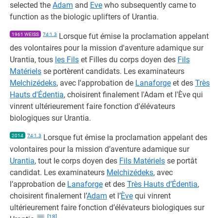
selected the
Adam
and
Eve
who subsequently came to
function as the biologic uplifters of Urantia.
1961 WEISS
74:1.3
Lorsque fut émise la proclamation appelant
des volontaires pour la mission d'aventure adamique sur
Urantia, tous
les Fils
et Filles du corps doyen des
Fils
Matériels
se portèrent candidats. Les examinateurs
Melchizédeks
, avec l'approbation de
Lanaforge
et des
Très
Hauts d'Édentia
, choisirent finalement l'Adam et l'Ève qui
vinrent ultérieurement faire fonction d'élévateurs
biologiques sur Urantia.
2014
74:1.3
Lorsque fut émise la proclamation appelant des
volontaires pour la mission d’aventure adamique sur
Urantia
, tout le corps doyen des
Fils Matériels
se portât
candidat. Les examinateurs
Melchizédeks
, avec
l’approbation de
Lanaforge
et des
Très Hauts d’Édentia
,
choisirent finalement l’
Adam
et l’
Ève
qui vinrent
ultérieurement faire fonction d’élévateurs biologiques sur
[18]