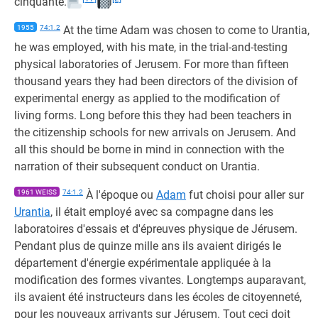
cinquante.
1955
74:1.2
At the time Adam was chosen to come to Urantia,
he was employed, with his mate, in the trial-and-testing
physical laboratories of Jerusem. For more than fifteen
thousand years they had been directors of the division of
experimental energy as applied to the modification of
living forms. Long before this they had been teachers in
the citizenship schools for new arrivals on Jerusem. And
all this should be borne in mind in connection with the
narration of their subsequent conduct on Urantia.
1961 WEISS
74:1.2
À l'époque ou
Adam
fut choisi pour aller sur
Urantia
, il était employé avec sa compagne dans les
laboratoires d'essais et d'épreuves physique de Jérusem.
Pendant plus de quinze mille ans ils avaient dirigés le
département d'énergie expérimentale appliquée à la
modification des formes vivantes. Longtemps auparavant,
ils avaient été instructeurs dans les écoles de citoyenneté,
pour les nouveaux arrivants sur Jérusem. Tout ceci doit