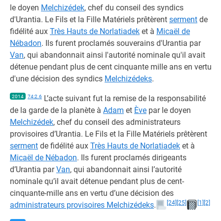
le doyen
Melchizédek
, chef du conseil des syndics
d'Urantia. Le Fils et la Fille Matériels prêtèrent
serment
de
fidélité aux
Très Hauts de Norlatiadek
et à
Micaël de
Nébadon
. Ils furent proclamés souverains d'Urantia par
Van
, qui abandonnait ainsi l'autorité nominale qu'il avait
détenue pendant plus de cent cinquante mille ans en vertu
d'une décision des syndics
Melchizédeks
.
2014
74:2.6
L’acte suivant fut la remise de la responsabilité
de la garde de la planète à
Adam
et
Ève
par le doyen
Melchizédek
, chef du conseil des administrateurs
provisoires d’Urantia. Le Fils et la Fille Matériels prêtèrent
serment
de fidélité aux
Très Hauts de Norlatiadek
et à
Micaël de Nébadon
. Ils furent proclamés dirigeants
d’Urantia par
Van
, qui abandonnait ainsi l’autorité
nominale qu’il avait détenue pendant plus de cent-
cinquante-mille ans en vertu d’une décision des
[24]
[25]
[1]
[2]
administrateurs provisoires Melchizédeks
.