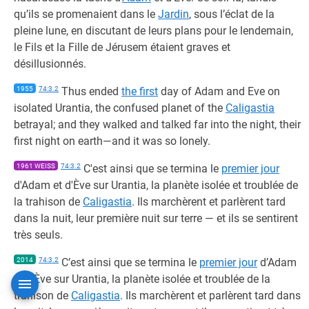
qu’ils se promenaient dans le
Jardin
, sous l’éclat de la
pleine lune, en discutant de leurs plans pour le lendemain,
le Fils et la Fille de Jérusem étaient graves et
désillusionnés.
1955
74:3.2
Thus ended
the first
day of Adam and Eve on
isolated Urantia, the confused planet of the
Caligastia
betrayal; and they walked and talked far into the night, their
first night on earth—and it was so lonely.
1961 WEISS
74:3.2
C'est ainsi que se termina le
premier jour
d'Adam et d'Ève sur Urantia, la planète isolée et troublée de
la trahison de
Caligastia
. Ils marchèrent et parlèrent tard
dans la nuit, leur première nuit sur terre — et ils se sentirent
très seuls.
2014
74:3.2
C’est ainsi que se termina le
premier jour
d’Adam
et d’Ève sur Urantia, la planète isolée et troublée de la
trahison de
Caligastia
. Ils marchèrent et parlèrent tard dans