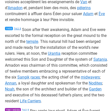
voisines acceptèrent les enseignements de
Van
et
d’
Amadon
et, pendant bien des mois, des
pèlerins
continuèrent à affluer dans Éden pour saluer
Adam
et
Ève
et rendre hommage à leur Père invisible.
1955
74:2.5
Soon after their awakening, Adam and Eve were
escorted to the formal reception on the great mound to the
north of the
temple
. This natural hill had been enlarged
and made ready for the installation of the world’s new
rulers. Here, at noon, the
Urantia
reception committee
welcomed this Son and Daughter of the system of
Satania
.
Amadon was chairman of this committee, which consisted
of twelve members embracing a representative of each of
the six
Sangik
races
; the acting chief of the
midwayers
;
Annan
, a loyal daughter and spokesman for the
Nodites
;
Noah
, the son of the architect and builder of the
Garden
and executive of his deceased father’s plans; and the two
resident
Life Carriers
.
1961 WEISS
74:2.5
Peu après leur réveil, Adam et Ève furent