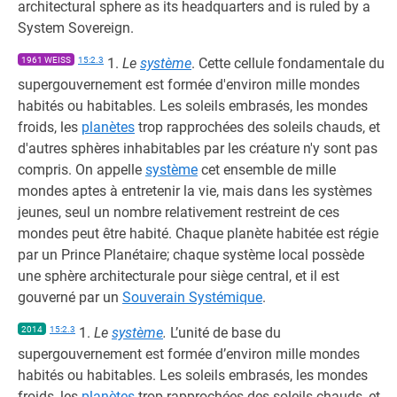
architectural sphere as its headquarters and is ruled by a
System Sovereign.
1961 WEISS
15:2.3
1.
Le
système
. Cette cellule fondamentale du
supergouvernement est formée d'environ mille mondes
habités ou habitables. Les soleils embrasés, les mondes
froids, les
planètes
trop rapprochées des soleils chauds, et
d'autres sphères inhabitables par les créature n'y sont pas
compris. On appelle
système
cet ensemble de mille
mondes aptes à entretenir la vie, mais dans les systèmes
jeunes, seul un nombre relativement restreint de ces
mondes peut être habité. Chaque planète habitée est régie
par un Prince Planétaire; chaque système local possède
une sphère architecturale pour siège central, et il est
gouverné par un
Souverain Systémique
.
2014
15:2.3
1.
Le
système
.
L’unité de base du
supergouvernement est formée d’environ mille mondes
habités ou habitables. Les soleils embrasés, les mondes
froids, les
planètes
trop rapprochées des soleils chauds, et