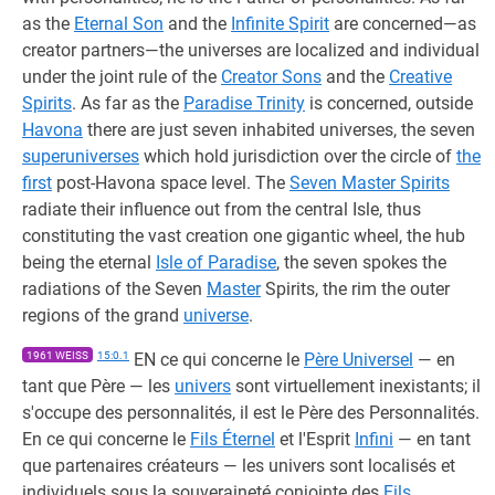
as the
Eternal Son
and the
Infinite Spirit
are concerned—as
creator partners—the universes are localized and individual
under the joint rule of the
Creator Sons
and the
Creative
Spirits
. As far as the
Paradise Trinity
is concerned, outside
Havona
there are just seven inhabited universes, the seven
superuniverses
which hold jurisdiction over the circle of
the
first
post-Havona space level. The
Seven Master Spirits
radiate their influence out from the central Isle, thus
constituting the vast creation one gigantic wheel, the hub
being the eternal
Isle of Paradise
, the seven spokes the
radiations of the Seven
Master
Spirits, the rim the outer
regions of the grand
universe
.
1961 WEISS
15:0.1
EN ce qui concerne le
Père Universel
— en
tant que Père — les
univers
sont virtuellement inexistants; il
s'occupe des personnalités, il est le Père des Personnalités.
En ce qui concerne le
Fils Éternel
et l'Esprit
Infini
— en tant
que partenaires créateurs — les univers sont localisés et
individuels sous la souveraineté conjointe des
Fils