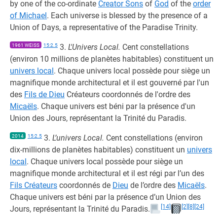
by one of the co-ordinate
Creator Sons
of
God
of the
order
of Michael
. Each universe is blessed by the presence of a
Union of Days, a representative of the Paradise Trinity.
1961 WEISS
15:2.5
3.
L'Univers Local.
Cent constellations
(environ 10 millions de planètes habitables) constituent un
univers local
. Chaque univers local possède pour siège un
magnifique monde architectural et il est gouverné par l'un
des
Fils de Dieu
Créateurs coordonnés de l'ordre des
Micaëls
. Chaque univers est béni par la présence d'un
Union des Jours, représentant la Trinité du Paradis.
2014
15:2.5
3.
L’univers Local.
Cent constellations (environ
dix-millions de planètes habitables) constituent un
univers
local
. Chaque univers local possède pour siège un
magnifique monde architectural et il est régi par l’un des
Fils Créateurs
coordonnés de
Dieu
de l’ordre des
Micaëls
.
Chaque univers est béni par la présence d’un Union des
[14]
[2]
[8]
[24]
Jours, représentant la Trinité du Paradis.