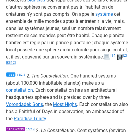
d’autres sphères ne convenant pas à l’habitation de
créatures n’y sont pas compris. On appelle
système
cet
ensemble de mille mondes aptes à entretenir la vie, mais,
dans les systèmes jeunes, seul un nombre relativement
restreint de ces mondes peut être habité. Chaque planète
habitée est régie par un prince planétaire ; chaque système
local possède une sphère architecturale pour siège central,
[14]
[2]
et il est gouverné par un souverain systémique.
[8]
[12]
1955
15:2.4
2.
The Constellation.
One hundred systems
(about 100,000 inhabitable planets) make up a
constellation
. Each constellation has an architectural
headquarters sphere and is presided over by three
Vorondadek Sons
, the
Most Highs
. Each constellation also
has a Faithful of Days in observation, an ambassador of
the
Paradise Trinity
.
1961 WEISS
15:2.4
2.
La Constellation
. Cent systèmes (environ