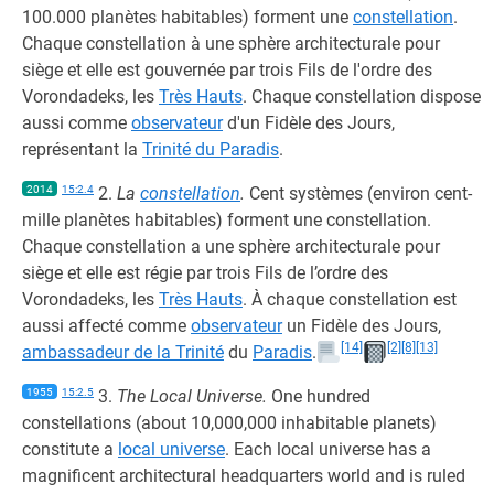
100.000 planètes habitables) forment une
constellation
.
Chaque constellation à une sphère architecturale pour
siège et elle est gouvernée par trois Fils de l'ordre des
Vorondadeks, les
Très Hauts
. Chaque constellation dispose
aussi comme
observateur
d'un Fidèle des Jours,
représentant la
Trinité du Paradis
.
2014
15:2.4
2.
La
constellation
.
Cent systèmes (environ cent-
mille planètes habitables) forment une constellation.
Chaque constellation a une sphère architecturale pour
siège et elle est régie par trois Fils de l’ordre des
Vorondadeks, les
Très Hauts
. À chaque constellation est
aussi affecté comme
observateur
un Fidèle des Jours,
[14]
[2]
[8]
[13]
ambassadeur de la Trinité
du
Paradis
.
1955
15:2.5
3.
The Local Universe.
One hundred
constellations (about 10,000,000 inhabitable planets)
constitute a
local universe
. Each local universe has a
magnificent architectural headquarters world and is ruled