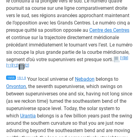
le conduira à la plongée vers le sud. Le numéro quatre
poursuit sa course sur une ligne comparativement droite
vers le sud, ses régions avancées approchant maintenant
de l’opposition avec les Grands Centres. Le numéro cinq a
presque quitté sa position opposée au
Centre des Centres
et continue sur la trajectoire directement méridionale
précédant immédiatement le tournant vers l’est. Le numéro
six occupe la plus grande partie de la courbe méridionale,
[1]
[8]
segment d’où votre superunivers est presque sorti.
[11]
[12]
[2]
1955
15:1.5
Your local universe of
Nebadon
belongs to
Orvonton
, the seventh superuniverse, which swings on
between superuniverses one and six, having not long since
(as we reckon time) turned the southeastern bend of the
superuniverse space level. Today, the solar system to
which
Urantia
belongs is a few billion years past the swing
around the southern curvature so that you are just now
advancing beyond the southeastern bend and are moving