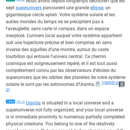
Nous avons depuis longtemps découvert que les
sept
superunivers
parcourent une grande
ellipse
, un
gigantesque cercle aplati. Votre système solaire et les
autres mondes du temps ne se précipitent pas à
l’aveuglette, sans carte ni compas, dans un espace
inexploré. L’univers local auquel votre système appartient
suit une trajectoire précise et bien comprise, en sens
inverse des aiguilles d’une montre, autour du vaste
tourbillon qui entoure l’univers central. Ce chemin
cosmique est soigneusement repéré, et il est tout aussi
complètement connu par les observateurs d’étoiles du
superunivers que les orbites des planètes de votre système
[1]
[8]
[9]
[10]
solaire le sont par les astronomes d’Urantia.
[2]
1955
15:1.3
Urantia
is situated in a local universe and a
superuniverse not fully organized, and your local universe
is in immediate proximity to numerous partially completed
physical creations. You belong to one of the relatively