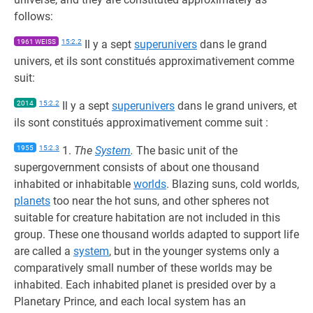
follows:
1961 WEISS
15:2.2
Il y a sept
superunivers
dans le grand
univers, et ils sont constitués approximativement comme
suit:
2014
15:2.2
Il y a sept
superunivers
dans le grand univers, et
ils sont constitués approximativement comme suit :
1955
15:2.3
1.
The
System
.
The basic unit of the
supergovernment consists of about one thousand
inhabited or inhabitable
worlds
. Blazing suns, cold worlds,
planets
too near the hot suns, and other spheres not
suitable for creature habitation are not included in this
group. These one thousand worlds adapted to support life
are called a
system
, but in the younger systems only a
comparatively small number of these worlds may be
inhabited. Each inhabited planet is presided over by a
Planetary Prince, and each local system has an