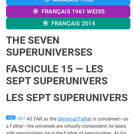
FRANÇAIS 1961 WEISS
FRANÇAIS 2014
THE SEVEN
SUPERUNIVERSES
FASCICULE 15 — LES
SEPT SUPERUNIVERS
LES SEPT SUPERUNIVERS
1955
15:0.1
AS FAR as the
Universal Father
is concerned—as
a Father—the universes are virtually nonexistent; he deals
with personalities; he is the Father of personalities. As far