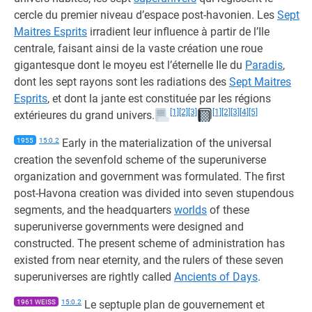
cercle du premier niveau d’espace post-havonien. Les
Sept
Maitres Esprits
irradient leur influence à partir de l’Ile
centrale, faisant ainsi de la vaste création une roue
gigantesque dont le moyeu est l’éternelle Ile du
Paradis
,
dont les sept rayons sont les radiations des
Sept Maitres
Esprits
, et dont la jante est constituée par les régions
[1]
[2]
[3]
[1]
[2]
[3]
[4]
[5]
extérieures du grand univers.
1955
15:0.2
Early in the materialization of the universal
creation the sevenfold scheme of the superuniverse
organization and government was formulated. The first
post-Havona creation was divided into seven stupendous
segments, and the headquarters
worlds
of these
superuniverse governments were designed and
constructed. The present scheme of administration has
existed from near eternity, and the rulers of these seven
superuniverses are rightly called
Ancients of Days
.
1961 WEISS
15:0.2
Le septuple plan de gouvernement et