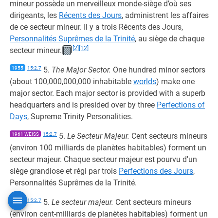
mineur possède un merveilleux monde-siège d’où ses
dirigeants, les
Récents des Jours
, administrent les affaires
de ce secteur mineur. Il y a trois Récents des Jours,
Personnalités Suprêmes de la Trinité
, au siège de chaque
[2]
[12]
secteur mineur.
1955
15:2.7
5.
The Major Sector.
One hundred minor sectors
(about 100,000,000,000 inhabitable
worlds
) make one
major sector. Each major sector is provided with a superb
headquarters and is presided over by three
Perfections of
Days
, Supreme Trinity Personalities.
1961 WEISS
15:2.7
5.
Le Secteur Majeur.
Cent secteurs mineurs
(environ 100 milliards de planètes habitables) forment un
secteur majeur. Chaque secteur majeur est pourvu d'un
siège grandiose et régi par trois
Perfections des Jours
,
Personnalités Suprêmes de la Trinité.
2014
15:2.7
5.
Le secteur majeur.
Cent secteurs mineurs
(environ cent-milliards de planètes habitables) forment un