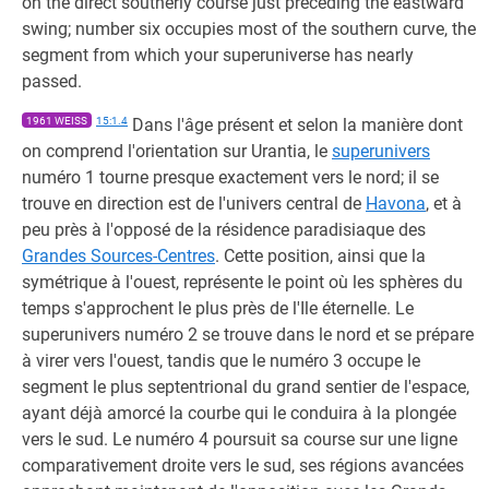
on the direct southerly course just preceding the eastward
swing; number six occupies most of the southern curve, the
segment from which your superuniverse has nearly
passed.
1961 WEISS
15:1.4
Dans l'âge présent et selon la manière dont
on comprend l'orientation sur Urantia, le
superunivers
numéro 1 tourne presque exactement vers le nord; il se
trouve en direction est de l'univers central de
Havona
, et à
peu près à l'opposé de la résidence paradisiaque des
Grandes Sources-Centres
. Cette position, ainsi que la
symétrique à l'ouest, représente le point où les sphères du
temps s'approchent le plus près de l'Ile éternelle. Le
superunivers numéro 2 se trouve dans le nord et se prépare
à virer vers l'ouest, tandis que le numéro 3 occupe le
segment le plus septentrional du grand sentier de l'espace,
ayant déjà amorcé la courbe qui le conduira à la plongée
vers le sud. Le numéro 4 poursuit sa course sur une ligne
comparativement droite vers le sud, ses régions avancées