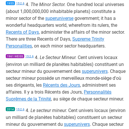
1955
15:2.6
4.
The Minor Sector.
One hundred local universes
(about 1,000,000,000 inhabitable planets) constitute a
minor sector of the
superuniverse
government; it has a
wonderful headquarters world, wherefrom its rulers, the
Recents of Days
, administer the affairs of the minor sector.
There are three Recents of Days,
Supreme Trinity
Personalities
, on each minor sector headquarters.
1961 WEISS
15:2.6
4.
Le Secteur Mineur.
Cent univers locaux
(environ un milliard de planètes habitables) constituent un
secteur mineur du gouvernement des
superunivers
. Chaque
secteur mineur possède un merveilleux monde-siège d'où
ses dirigeants, les
Récents des Jours
, administrent ses
affaires. Il y a trois Récents des Jours,
Personnalités
Suprêmes de la Trinité
, au siège de chaque secteur mineur.
2014
15:2.6
4.
Le secteur mineur.
Cent univers locaux (environ
un milliard de planètes habitables) constituent un secteur
mineur du gouvernement du
superunivers
. Chaque secteur