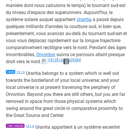
manière dont nous calculons le temps) le tournant sud-est
du niveau d’espace des superunivers. Aujourd’hui, le
système solaire auquel appartient
Urantia
a passé depuis
quelques milliards d’années la courbure sud, si bien que,
présentement, vous avancez au-delà du tournant sud-est et
vous vous déplacez rapidement sur la longue trajectoire
comparativement rectiligne vers le nord. Pendant des âges
innombrables,
Orvonton
suivra ce parcours allant presque
[1]
[12]
[13]
[2]
[5]
[9]
droit vers le nord.
1955
15:1.6
Urantia belongs to a system which is well out
towards the borderland of your local universe; and your
local universe is at present traversing the periphery of
Orvonton. Beyond you there are still others, but you are far
removed in space from those physical systems which
swing around the great circle in comparative proximity to
the Great Source and Center.
1961 WEISS
15:1.6
Urantia appartient à un système excentré