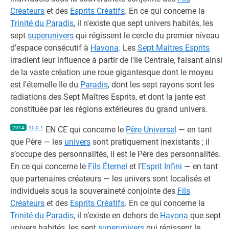
Créateurs
et des
Esprits Créatifs
. En ce qui concerne la
Trinité du Paradis
, il n'existe que sept univers habités, les
sept
superunivers
qui régissent le cercle du premier niveau
d'espace consécutif à
Havona
. Les
Sept Maîtres Esprits
irradient leur influence à partir de l'Ile Centrale, faisant ainsi
de la vaste création une roue gigantesque dont le moyeu
est l'éternelle Ile du
Paradis
, dont les sept rayons sont les
radiations des Sept Maîtres Esprits, et dont la jante est
constituée par les régions extérieures du grand univers.
2014
15:0.1
EN CE qui concerne le
Père Universel
— en tant
que Père — les
univers
sont pratiquement inexistants ; il
s’occupe des personnalités, il est le Père des personnalités.
En ce qui concerne le
Fils Éternel
et l’
Esprit Infini
— en tant
que partenaires créateurs — les univers sont localisés et
individuels sous la souveraineté conjointe des
Fils
Créateurs
et des
Esprits Créatifs
. En ce qui concerne la
Trinité du Paradis
, il n’existe en dehors de
Havona
que sept
univers habités, les sept
superunivers
qui régissent le