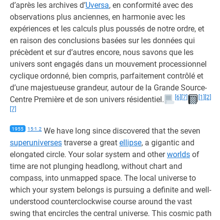
d’après les archives d’
Uversa
, en conformité avec des
observations plus anciennes, en harmonie avec les
expériences et les calculs plus poussés de notre ordre, et
en raison des conclusions basées sur les données qui
précèdent et sur d’autres encore, nous savons que les
univers sont engagés dans un mouvement processionnel
cyclique ordonné, bien compris, parfaitement contrôlé et
d’une majestueuse grandeur, autour de la Grande Source-
[6]
[7]
[1]
[2]
Centre Première et de son univers résidentiel.
[7]
1955
15:1.2
We have long since discovered that the seven
superuniverses
traverse a great
ellipse
, a gigantic and
elongated circle. Your solar system and other
worlds
of
time are not plunging headlong, without chart and
compass, into unmapped space. The local universe to
which your system belongs is pursuing a definite and well-
understood counterclockwise course around the vast
swing that encircles the central universe. This cosmic path