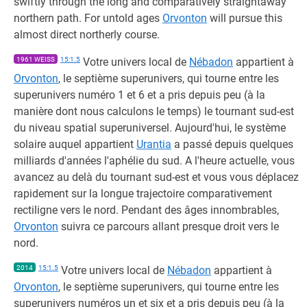
swiftly through the long and comparatively straightaway
northern path. For untold ages
Orvonton
will pursue this
almost direct northerly course.
1961 WEISS
15:1.5
Votre univers local de
Nébadon
appartient à
Orvonton
, le septième superunivers, qui tourne entre les
superunivers numéro 1 et 6 et a pris depuis peu (à la
manière dont nous calculons le temps) le tournant sud-est
du niveau spatial superuniversel. Aujourd'hui, le système
solaire auquel appartient
Urantia
a passé depuis quelques
milliards d'années l'aphélie du sud. A l'heure actuelle, vous
avancez au delà du tournant sud-est et vous vous déplacez
rapidement sur la longue trajectoire comparativement
rectiligne vers le nord. Pendant des âges innombrables,
Orvonton
suivra ce parcours allant presque droit vers le
nord.
2014
15:1.5
Votre univers local de
Nébadon
appartient à
Orvonton
, le septième superunivers, qui tourne entre les
superunivers numéros un et six et a pris depuis peu (à la