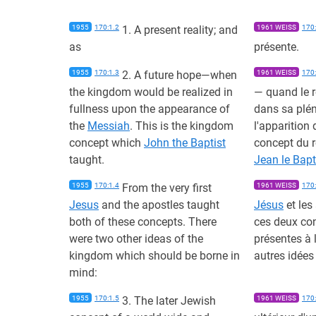
1955
170:1.2
1. A present reality; and
1961 WEISS
170:
as
présente.
1955
170:1.3
2. A future hope—when
1961 WEISS
170:
the kingdom would be realized in
— quand le r
fullness upon the appearance of
dans sa plén
the
Messiah
. This is the kingdom
l'apparition
concept which
John the Baptist
concept du 
taught.
Jean le Bapt
1955
170:1.4
From the very first
1961 WEISS
170:
Jesus
and the apostles taught
Jésus
et les
both of these concepts. There
ces deux con
were two other ideas of the
présentes à
kingdom which should be borne in
autres idée
mind:
1955
170:1.5
3. The later Jewish
1961 WEISS
170: