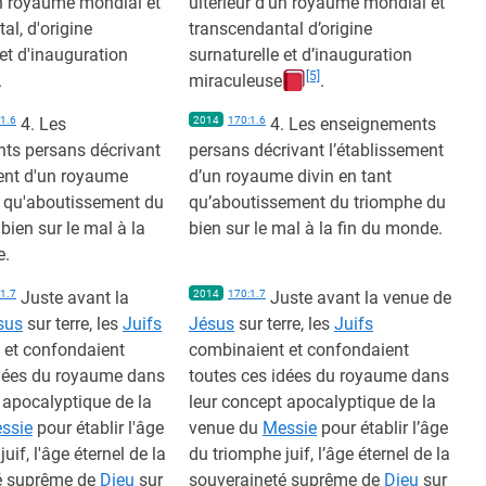
un royaume mondial et
ultérieur d’un royaume mondial et
al, d'origine
transcendantal d’origine
 et d'inauguration
surnaturelle et d’inauguration
[5]
.
miraculeuse
.
1.6
4. Les
2014
170:1.6
4. Les enseignements
ts persans décrivant
persans décrivant l’établissement
ment d'un royaume
d’un royaume divin en tant
t qu'aboutissement du
qu’aboutissement du triomphe du
bien sur le mal à la
bien sur le mal à la fin du monde.
e.
1.7
Juste avant la
2014
170:1.7
Juste avant la venue de
sus
sur terre, les
Juifs
Jésus
sur terre, les
Juifs
 et confondaient
combinaient et confondaient
idées du royaume dans
toutes ces idées du royaume dans
 apocalyptique de la
leur concept apocalyptique de la
ssie
pour établir l'âge
venue du
Messie
pour établir l’âge
uif, l'âge éternel de la
du triomphe juif, l’âge éternel de la
é suprême de
Dieu
sur
souveraineté suprême de
Dieu
sur