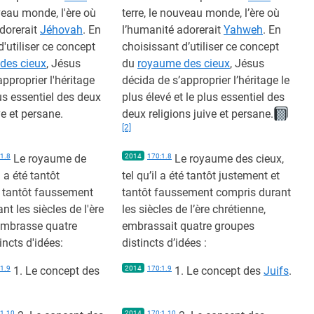
uveau monde, l'ère où
terre, le nouveau monde, l’ère où
dorerait
Jéhovah
. En
l’humanité adorerait
Yahweh
. En
d'utiliser ce concept
choisissant d’utiliser ce concept
des cieux
, Jésus
du
royaume des cieux
, Jésus
pproprier l'héritage
décida de s’approprier l’héritage le
us essentiel des deux
plus élevé et le plus essentiel des
ve et persane.
deux religions juive et persane.
[2]
1.8
Le royaume de
2014
170:1.8
Le royaume des cieux,
l a été tantôt
tel qu’il a été tantôt justement et
t tantôt faussement
tantôt faussement compris durant
t les siècles de l'ère
les siècles de l’ère chrétienne,
embrasse quatre
embrassait quatre groupes
incts d'idées:
distincts d’idées :
1.9
1. Le concept des
2014
170:1.9
1. Le concept des
Juifs
.
:1.10
2014
170:1.10