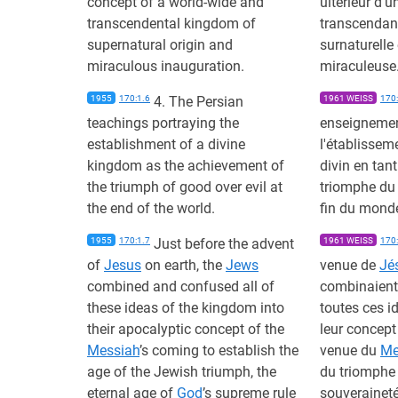
concept of a world-wide and
ultérieur d'
transcendental kingdom of
transcendant
supernatural origin and
surnaturelle
miraculous inauguration.
miraculeuse
1955
170:1.6
4. The Persian
1961 WEISS
170:
teachings portraying the
enseignemen
establishment of a divine
l'établisse
kingdom as the achievement of
divin en tan
the triumph of good over evil at
triomphe du 
the end of the world.
fin du mond
1955
170:1.7
Just before the advent
1961 WEISS
170:
of
Jesus
on earth, the
Jews
venue de
Jé
combined and confused all of
combinaient
these ideas of the kingdom into
toutes ces 
their apocalyptic concept of the
leur concept
Messiah
’s coming to establish the
venue du
Me
age of the Jewish triumph, the
du triomphe j
eternal age of
God
’s supreme rule
souverainet