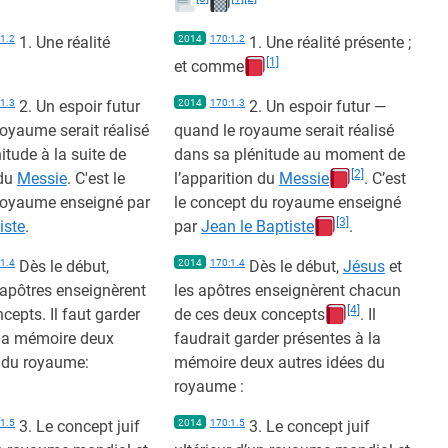
1.2
1. Une réalité
2014
170:1.2
1. Une réalité présente ;
[1]
et comme
1.3
2. Un espoir futur
2014
170:1.3
2. Un espoir futur —
oyaume serait réalisé
quand le royaume serait réalisé
itude à la suite de
dans sa plénitude au moment de
[2]
 du
Messie
. C'est le
l’apparition du
Messie
. C’est
royaume enseigné par
le concept du royaume enseigné
[3]
iste
.
par
Jean le Baptiste
.
1.4
Dès le début,
2014
170:1.4
Dès le début,
Jésus
et
 apôtres enseignèrent
les apôtres enseignèrent chacun
[4]
cepts. Il faut garder
de ces deux concepts
. Il
 la mémoire deux
faudrait garder présentes à la
s du royaume:
mémoire deux autres idées du
royaume :
1.5
3. Le concept juif
2014
170:1.5
3. Le concept juif