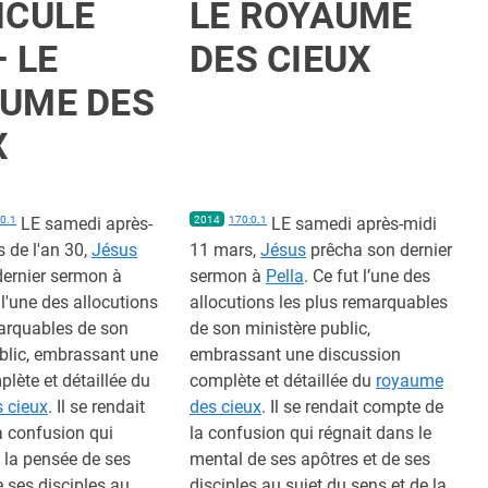
ICULE
LE ROYAUME
— LE
DES CIEUX
UME DES
X
0.1
LE samedi après-
2014
170:0.1
LE samedi après-midi
 de l'an 30,
Jésus
11 mars,
Jésus
prêcha son dernier
dernier sermon à
sermon à
Pella
. Ce fut l’une des
 l'une des allocutions
allocutions les plus remarquables
marquables de son
de son ministère public,
blic, embrassant une
embrassant une discussion
lète et détaillée du
complète et détaillée du
royaume
 cieux
. Il se rendait
des cieux
. Il se rendait compte de
a confusion qui
la confusion qui régnait dans le
 la pensée de ses
mental de ses apôtres et de ses
e ses disciples au
disciples au sujet du sens et de la