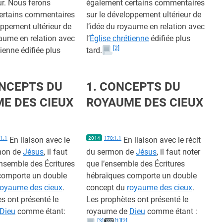
r. Nous ferons
également certains commentaires
ertains commentaires
sur le développement ultérieur de
oppement ultérieur de
l’idée du royaume en relation avec
yaume en relation avec
l’
Église chrétienne
édifiée plus
[2]
tienne édifiée plus
tard.
ONCEPTS DU
1. CONCEPTS DU
E DES CIEUX
ROYAUME DES CIEUX
1.1
En liaison avec le
2014
170:1.1
En liaison avec le récit
rmon de
Jésus
, il faut
du sermon de
Jésus
, il faut noter
ensemble des Écritures
que l’ensemble des Écritures
comporte un double
hébraïques comporte un double
royaume des cieux
.
concept du
royaume des cieux
.
s ont présenté le
Les prophètes ont présenté le
Dieu
comme étant:
royaume de
Dieu
comme étant :
[3]
[1]
[2]