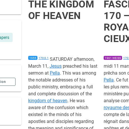
THE KINGDOM
FASC
OF HEAVEN
170 
ROYA
CIEU
apers
1955
170:0.1
SATURDAY afternoon,
1961 WEISS
170:
March 11,
Jesus
preached his last
midi 11 mars
sermon at
Pella
. This was among
prêcha son 
the notable addresses of his
Pella
. Ce fut
sion
public ministry, embracing a full
les plus re
and complete discussion of the
ministère pu
kingdom of heaven
. He was
analyse comp
aware of the confusion which
royaume des
existed in the minds of his
compte de l
apostles and disciples regarding
régnait dans
the meaning and significance of
apôtres et d