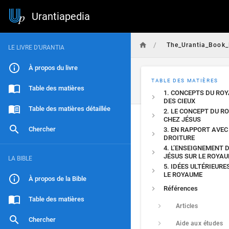
Urantiapedia
/
The_Urantia_Book_
LE LIVRE D’URANTIA
À propos du livre
TABLE DES MATIÈRES
Table des matières
1. CONCEPTS DU RO
DES CIEUX
Table des matières détaillée
2. LE CONCEPT DU R
CHEZ JÉSUS
Chercher
3. EN RAPPORT AVEC
DROITURE
4. L’ENSEIGNEMENT 
JÉSUS SUR LE ROYA
LA BIBLE
5. IDÉES ULTÉRIEURE
LE ROYAUME
À propos de la Bible
Références
Table des matières
Articles
Chercher
Aide aux études