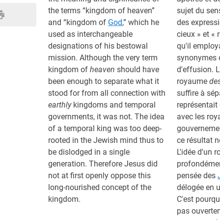
the terms “kingdom of heaven”
sujet du sens
and “kingdom of
God
,” which he
des express
used as interchangeable
cieux » et 
designations of his bestowal
qu'il emplo
mission. Although the very term
synonymes d
kingdom of
heaven
should have
d'effusion.
been enough to separate what it
royaume
des
stood for from all connection with
suffire à sép
earthly
kingdoms and temporal
représentait
governments, it was not. The idea
avec les ro
of a temporal king was too deep-
gouvernemen
rooted in the Jewish mind thus to
ce résultat n
be dislodged in a single
L'idée d'un r
generation. Therefore Jesus did
profondémen
not at first openly oppose this
pensée des
long-nourished concept of the
délogée en u
kingdom.
C'est pourq
pas ouverte