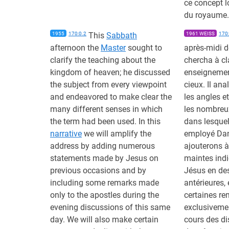
ce concept 
du royaume.
1955
170:0.2
This
Sabbath
1961 WEISS
170:
afternoon the
Master
sought to
après-midi d
clarify the teaching about the
chercha à cla
kingdom of heaven; he discussed
enseignemen
the subject from every viewpoint
cieux. Il ana
and endeavored to make clear the
les angles et
many different senses in which
les nombreux
the term had been used. In this
dans lesquel
narrative
we will amplify the
employé Dan
address by adding numerous
ajouterons à
statements made by Jesus on
maintes ind
previous occasions and by
Jésus en de
including some remarks made
antérieures,
only to the apostles during the
certaines re
evening discussions of this same
exclusiveme
day. We will also make certain
cours des di