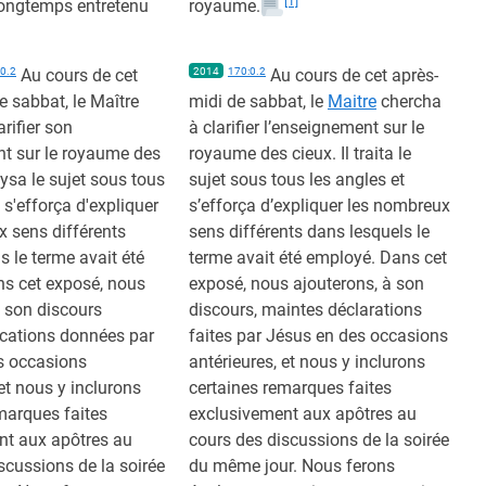
[1]
longtemps entretenu
royaume.
0.2
Au cours de cet
2014
170:0.2
Au cours de cet après-
e sabbat, le Maître
midi de sabbat, le
Maitre
chercha
rifier son
à clarifier l’enseignement sur le
t sur le royaume des
royaume des cieux. Il traita le
lysa le sujet sous tous
sujet sous tous les angles et
 s'efforça d'expliquer
s’efforça d’expliquer les nombreux
 sens différents
sens différents dans lesquels le
s le terme avait été
terme avait été employé. Dans cet
s cet exposé, nous
exposé, nous ajouterons, à son
 son discours
discours, maintes déclarations
ications données par
faites par Jésus en des occasions
s occasions
antérieures, et nous y inclurons
 et nous y inclurons
certaines remarques faites
marques faites
exclusivement aux apôtres au
nt aux apôtres au
cours des discussions de la soirée
scussions de la soirée
du même jour. Nous ferons