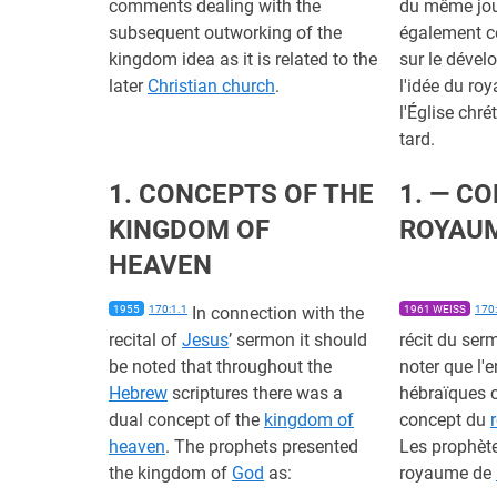
comments dealing with the
du même jou
subsequent outworking of the
également c
kingdom idea as it is related to the
sur le dével
later
Christian church
.
l'idée du ro
l'Église chré
tard.
1. CONCEPTS OF THE
1. — C
KINGDOM OF
ROYAUM
HEAVEN
1955
170:1.1
In connection with the
1961 WEISS
170:
recital of
Jesus
’ sermon it should
récit du se
be noted that throughout the
noter que l'
Hebrew
scriptures there was a
hébraïques 
dual concept of the
kingdom of
concept du
heaven
. The prophets presented
Les prophète
the kingdom of
God
as:
royaume de