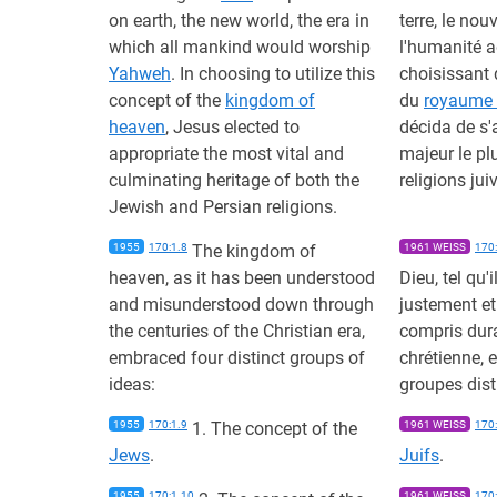
on earth, the new world, the era in
terre, le no
which all mankind would worship
l'humanité a
Yahweh
. In choosing to utilize this
choisissant 
concept of the
kingdom of
du
royaume 
heaven
, Jesus elected to
décida de s'a
appropriate the most vital and
majeur le pl
culminating heritage of both the
religions jui
Jewish and Persian religions.
1955
170:1.8
The kingdom of
1961 WEISS
170:
heaven, as it has been understood
Dieu, tel qu'i
and misunderstood down through
justement e
the centuries of the Christian era,
compris duran
embraced four distinct groups of
chrétienne, 
ideas:
groupes dist
1955
170:1.9
1. The concept of the
1961 WEISS
170:
Jews
.
Juifs
.
1955
170:1.10
1961 WEISS
170