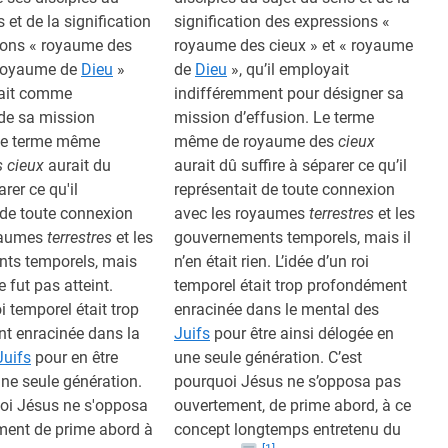
 et de la signification
signification des expressions «
ions « royaume des
royaume des cieux » et « royaume
« royaume de
Dieu
»
de
Dieu
», qu’il employait
yait comme
indifféremment pour désigner sa
e sa mission
mission d’effusion. Le terme
 Le terme même
même de royaume des
cieux
 cieux
aurait du
aurait dû suffire à séparer ce qu’il
arer ce qu'il
représentait de toute connexion
 de toute connexion
avec les royaumes
terrestres
et les
yaumes
terrestres
et les
gouvernements temporels, mais il
ts temporels, mais
n’en était rien. L’idée d’un roi
e fut pas atteint.
temporel était trop profondément
oi temporel était trop
enracinée dans le mental des
t enracinée dans la
Juifs
pour être ainsi délogée en
Juifs
pour en être
une seule génération. C’est
ne seule génération.
pourquoi Jésus ne s’opposa pas
uoi Jésus ne s'opposa
ouvertement, de prime abord, à ce
ment de prime abord à
concept longtemps entretenu du