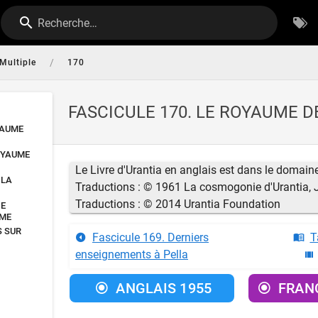
Recherche…
/
Multiple
170
FASCICULE 170. LE ROYAUME D
YAUME
OYAUME
Le Livre d'Urantia en anglais est dans le domai
 LA
Traductions : © 1961 La cosmogonie d'Urantia,
Traductions : © 2014 Urantia Foundation
DE
UME
S SUR
Fascicule 169. Derniers
T
enseignements à Pella
ANGLAIS 1955
FRANÇ