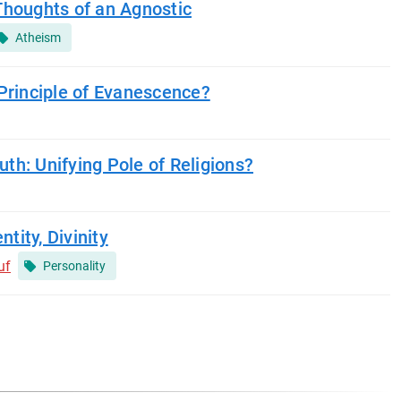
Thoughts of an Agnostic
Atheism
Principle of Evanescence?
ruth: Unifying Pole of Religions?
ntity, Divinity
uf
Personality