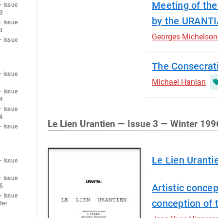
Meeting of the
— Issue
3
by the URANTIA
— Issue
3
Georges Michelson
— Issue
The Consecrat
— Issue
Michael Hanian
— Issue
4
— Issue
4
Le Lien Urantien — Issue 3 — Winter 199
— Issue
Le Lien Uranti
— Issue
— Issue
Artistic concep
5
— Issue
conception of 
ter