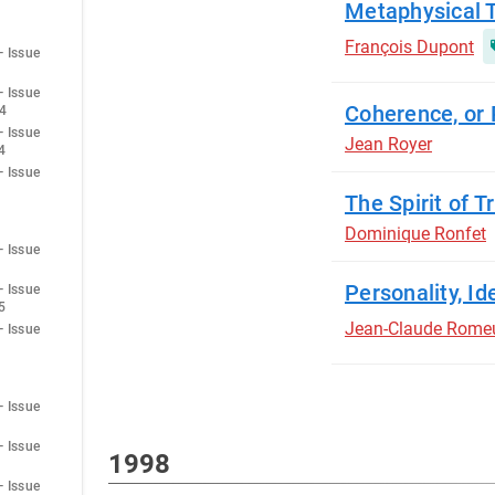
Metaphysical 
François Dupont
— Issue
— Issue
Coherence, or 
4
— Issue
Jean Royer
4
— Issue
The Spirit of T
Dominique Ronfet
— Issue
Personality, Ide
— Issue
5
Jean-Claude Rome
— Issue
— Issue
— Issue
1998
— Issue