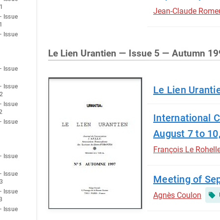
1
Jean-Claude Rome
— Issue
1
— Issue
Le Lien Urantien — Issue 5 — Autumn 1
— Issue
— Issue
Le Lien Urant
2
— Issue
2
International C
— Issue
August 7 to 10
François Le Rohell
— Issue
— Issue
Meeting of Sep
3
— Issue
Agnès Coulon
3
— Issue