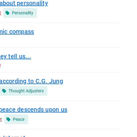
 about personality
t
Personality
smic compass
ey tell us...
e
according to C.G. Jung
Thought Adjusters
 peace descends upon us
t
Peace