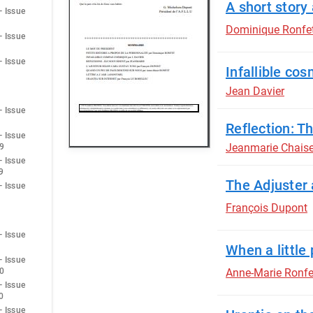
A short story
— Issue
Dominique Ronfe
— Issue
— Issue
Infallible co
Jean Davier
— Issue
Reflection: Th
— Issue
Jeanmarie Chais
9
— Issue
9
The Adjuster 
— Issue
François Dupont
— Issue
When a little
— Issue
0
Anne-Marie Ronfe
— Issue
0
— Issue