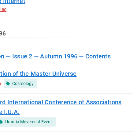
e Internet
lec
996
ien — Issue 2 — Autumn 1996 — Contents
ption of the Master Universe
n
Cosmology
3rd International Conference of Associations
e I.U.A.
Urantia Movement Event