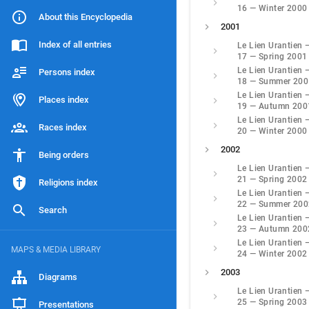
16 — Winter 2000
About this Encyclopedia
2001
Index of all entries
Le Lien Urantien 
17 — Spring 2001
Le Lien Urantien 
Persons index
18 — Summer 200
Le Lien Urantien 
Places index
19 — Autumn 200
Le Lien Urantien 
Races index
20 — Winter 2000
2002
Being orders
Le Lien Urantien 
21 — Spring 2002
Religions index
Le Lien Urantien 
22 — Summer 200
Search
Le Lien Urantien 
23 — Autumn 200
Le Lien Urantien 
MAPS & MEDIA LIBRARY
24 — Winter 2002
2003
Diagrams
Le Lien Urantien 
25 — Spring 2003
Presentations