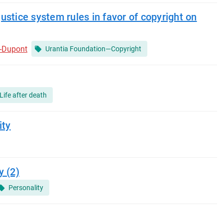
ustice system rules in favor of copyright on
-Dupont
Urantia Foundation—Copyright
Life after death
ity
y (2)
Personality