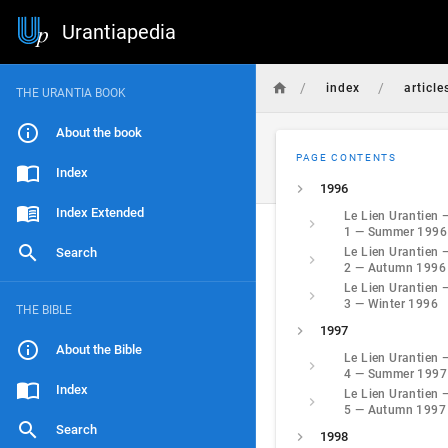
Urantiapedia
/
/
index
article
THE URANTIA BOOK
About the book
PAGE CONTENTS
Index
1996
Index Extended
Le Lien Urantien 
1 — Summer 1996
Search
Le Lien Urantien 
2 — Autumn 1996
Le Lien Urantien 
3 — Winter 1996
THE BIBLE
1997
About the Bible
Le Lien Urantien 
4 — Summer 1997
Index
Le Lien Urantien 
5 — Autumn 1997
Search
1998