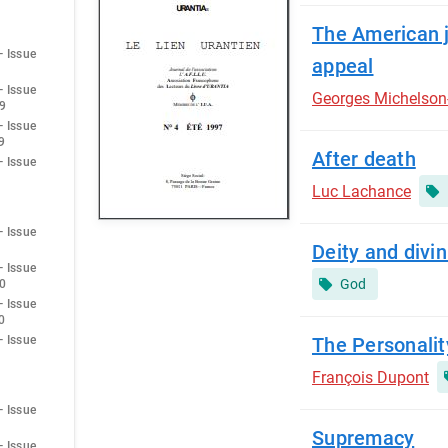
The American j
— Issue
appeal
— Issue
Georges Michelson
9
— Issue
9
After death
— Issue
Luc Lachance
— Issue
Deity and divin
— Issue
God
0
— Issue
0
— Issue
The Personalit
François Dupont
— Issue
Supremacy
— Issue