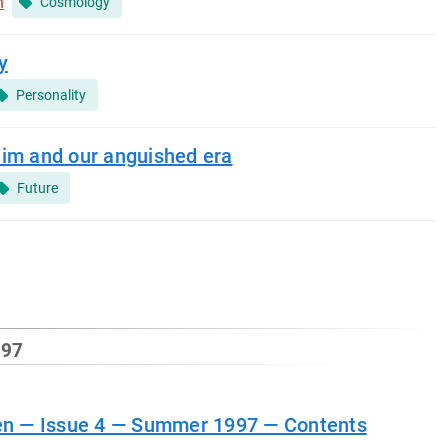
n
Cosmology
y
Personality
im and our anguished era
Future
997
ien — Issue 4 — Summer 1997 — Contents