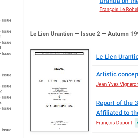
Urantia on th
François Le Rohel
— Issue
— Issue
Le Lien Urantien — Issue 2 — Autumn 1
1
— Issue
1
— Issue
Le Lien Urant
Artistic conce
— Issue
Jean Yves Vignero
— Issue
2
— Issue
Report of the 
2
— Issue
Affiliated to th
François Dupont
— Issue