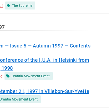
uf
The Supreme
997
ien — Issue 5 — Autumn 1997 — Contents
onference of the I.U.A. in Helsinki from
, 1998
ec
Urantia Movement Event
tember 21, 1997 in Villebon-Sur-Yvette
Urantia Movement Event