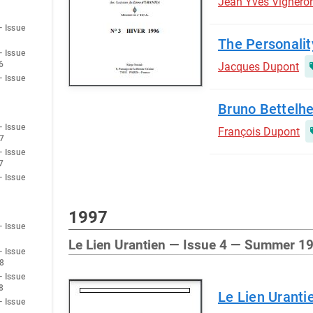
Jean Yves Vignero
— Issue
The Personalit
— Issue
6
Jacques Dupont
— Issue
Bruno Bettelhe
— Issue
François Dupont
7
— Issue
7
— Issue
1997
— Issue
Le Lien Urantien — Issue 4 — Summer 1
— Issue
8
— Issue
8
Le Lien Urant
— Issue